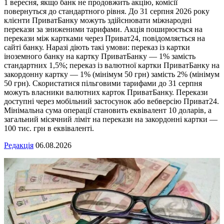
1 вересня, якщо банк не продовжить акцію, комісії
повернуться до стандартного рівня. До 31 серпня 2026 року
клієнти ПриватБанку можуть здійснювати міжнародні
перекази за зниженими тарифами. Акція поширюється на
перекази між картками через Приват24, повідомляється на
сайті банку. Наразі діють такі умови: переказ із картки
іноземного банку на картку ПриватБанку — 1% замість
стандартних 1,5%; переказ із валютної картки ПриватБанку на
закордонну картку — 1% (мінімум 50 грн) замість 2% (мінімум
50 грн). Скористатися пільговими тарифами до 31 серпня
можуть власники валютних карток ПриватБанку. Перекази
доступні через мобільний застосунок або вебверсію Приват24.
Мінімальна сума операції становить еквівалент 10 доларів, а
загальний місячний ліміт на перекази на закордонні картки —
100 тис. грн в еквіваленті.
Редакція
06.08.2026