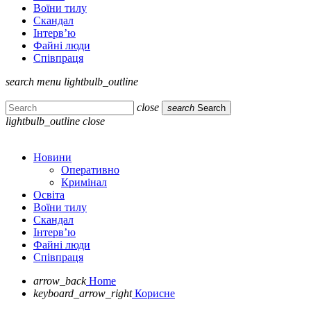
Воїни тилу
Скандал
Інтерв’ю
Файні люди
Співпраця
search
menu
lightbulb_outline
close
search
Search
lightbulb_outline
close
Новини
Оперативно
Кримінал
Освіта
Воїни тилу
Скандал
Інтерв’ю
Файні люди
Співпраця
arrow_back
Home
keyboard_arrow_right
Корисне