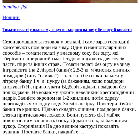
trending_flat
Новини
Томати пелаті у власному соку: як закрити на зиму без оцту й кислоти
Сезон домашніх заготовок у розпалі, і саме зараз господині
консервують помідори на зиму. Один із найпопулярніших
способів – томати пелаті у власному соку без оцту, які
зберігають природний смак і чудово підходять для соусів,
пасти, піци та інших страв. Томати пелаті без оцту на зиму
Інгредієнти (на 2 літрові банки): 2,5-3 кг м'ясистих стиглих
помідорів (типу "сливка") 1 ч. л. солі без гірки на кожну
літрову банку 1 ч. л. цукру (за бажанням, якщо помідори
кислуваті) Як приготувати Відберіть щільні помідори без
пошкоджень. На кожному зробіть невеликий хрестоподібний
надріз. Залийте окропом на 1-2 хвилини, потім одразу
перекладіть у холодну воду. Зніміть шкірку. Простерилізуйте
банки та кришки. Щільно складіть очищені помідори в банки,
злегка притискаючи ложкою. Вони пустять сік і майже
повністю ним заповнять банку. Додайте сіль, за бажанням —
цукор. Стерилізація На дно великої каструлі покладіть
рушник. Поставте банки, накрийте […]