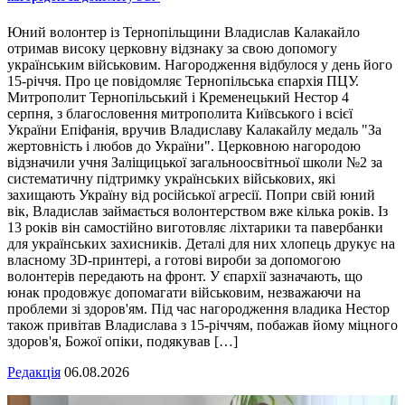
Юний волонтер із Тернопільщини Владислав Калакайло
отримав високу церковну відзнаку за свою допомогу
українським військовим. Нагородження відбулося у день його
15-річчя. Про це повідомляє Тернопільська єпархія ПЦУ.
Митрополит Тернопільський і Кременецький Нестор 4
серпня, з благословення митрополита Київського і всієї
України Епіфанія, вручив Владиславу Калакайлу медаль "За
жертовність і любов до України". Церковною нагородою
відзначили учня Заліщицької загальноосвітньої школи №2 за
систематичну підтримку українських військових, які
захищають Україну від російської агресії. Попри свій юний
вік, Владислав займається волонтерством вже кілька років. Із
13 років він самостійно виготовляє ліхтарики та павербанки
для українських захисників. Деталі для них хлопець друкує на
власному 3D-принтері, а готові вироби за допомогою
волонтерів передають на фронт. У єпархії зазначають, що
юнак продовжує допомагати військовим, незважаючи на
проблеми зі здоров'ям. Під час нагородження владика Нестор
також привітав Владислава з 15-річчям, побажав йому міцного
здоров'я, Божої опіки, подякував […]
Редакція
06.08.2026