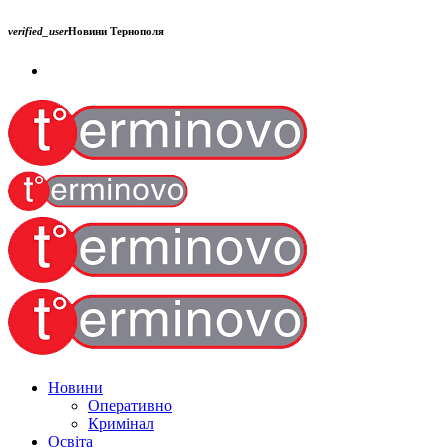
verified_user
Новини Тернополя
Новини
Оперативно
Кримінал
Освіта