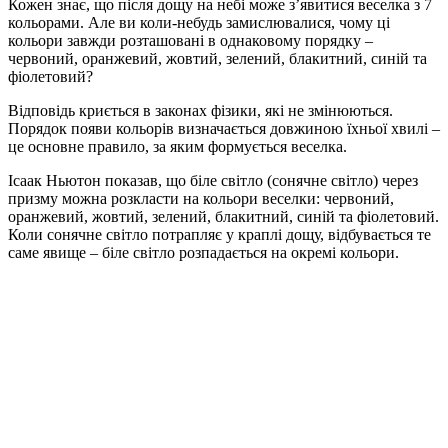
Кожен знає, що після дощу на небі може з’явитися веселка з 7
кольорами. Але ви коли-небудь замислювалися, чому ці
кольори завжди розташовані в однаковому порядку –
червоний, оранжевий, жовтий, зелений, блакитний, синій та
фіолетовий?
Відповідь криється в законах фізики, які не змінюються.
Порядок появи кольорів визначається довжиною їхньої хвилі –
це основне правило, за яким формується веселка.
Ісаак Ньютон показав, що біле світло (сонячне світло) через
призму можна розкласти на кольори веселки: червоний,
оранжевий, жовтий, зелений, блакитний, синій та фіолетовий.
Коли сонячне світло потрапляє у краплі дощу, відбувається те
саме явище – біле світло розпадається на окремі кольори.