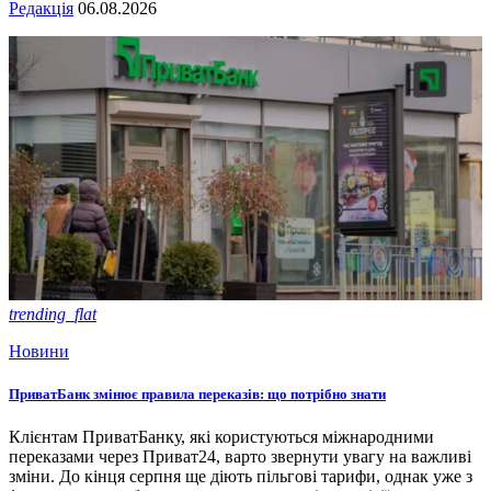
Редакція
06.08.2026
trending_flat
Новини
ПриватБанк змінює правила переказів: що потрібно знати
Клієнтам ПриватБанку, які користуються міжнародними
переказами через Приват24, варто звернути увагу на важливі
зміни. До кінця серпня ще діють пільгові тарифи, однак уже з