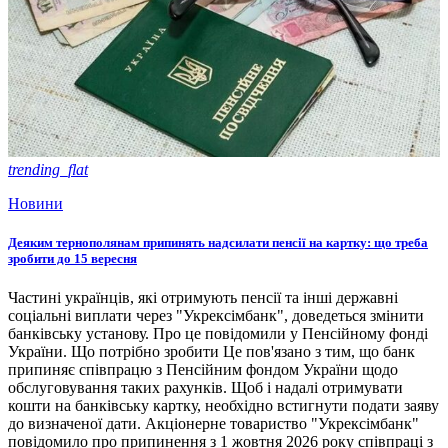
trending_flat
Новини
Деяким тернополянам припинять надсилати пенсії на картку: що треба
зробити до 15 вересня
Частині українців, які отримують пенсії та інші державні
соціальні виплати через "Укрексімбанк", доведеться змінити
банківську установу. Про це повідомили у Пенсійному фонді
України. Що потрібно зробити Це пов'язано з тим, що банк
припиняє співпрацю з Пенсійним фондом України щодо
обслуговування таких рахунків. Щоб і надалі отримувати
кошти на банківську картку, необхідно встигнути подати заяву
до визначеної дати. Акціонерне товариство "Укрексімбанк"
повідомило про припинення з 1 жовтня 2026 року співпраці з