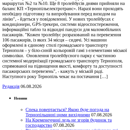
маршрутах №2 та №10. Ще 8 тролейбусів днями прийняли на
баланс КП «Тернопільелектротранс». Наразі вони проходять
необхідну підготовку та випробування перед виходом на
лінію", - йдеться у повідомленні. У нових тролейбусах є
кондиціонери, GPS-трекери, системи відеоспостереження,
інформаційні табло та відкидні пандуси для маломобільних
пасажирів. "Кожен тролейбус розрахований на перевезення
106 пасажирів, із яких 34 місця – сидячі. Усі машини
оформлені в єдиному стилі громадського транспорту
Тернополя – у біло-синій кольоровій гамі з елементами міської
символіки. Оновлення тролейбусного парку є частиною
системної модернізації громадського транспорту Тернополя,
спрямованої на підвищення якості, комфорту та доступності
пасажирських перевезень", - кажуть у міській раді.
Наступного року Тернопіль чекає на постачання […]
Редакція
06.08.2026
Новини
Спека повертається? Якою буде погода на
Тернопільщині цими вихідними
07.08.2026
На Кременеччині ледь не згорів будинок та
господарство
07.08.2026