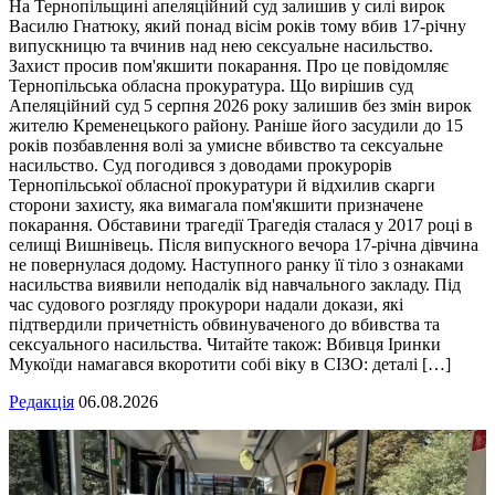
На Тернопільщині апеляційний суд залишив у силі вирок
Василю Гнатюку, який понад вісім років тому вбив 17-річну
випускницю та вчинив над нею сексуальне насильство.
Захист просив пом'якшити покарання. Про це повідомляє
Тернопільська обласна прокуратура. Що вирішив суд
Апеляційний суд 5 серпня 2026 року залишив без змін вирок
жителю Кременецького району. Раніше його засудили до 15
років позбавлення волі за умисне вбивство та сексуальне
насильство. Суд погодився з доводами прокурорів
Тернопільської обласної прокуратури й відхилив скарги
сторони захисту, яка вимагала пом'якшити призначене
покарання. Обставини трагедії Трагедія сталася у 2017 році в
селищі Вишнівець. Після випускного вечора 17-річна дівчина
не повернулася додому. Наступного ранку її тіло з ознаками
насильства виявили неподалік від навчального закладу. Під
час судового розгляду прокурори надали докази, які
підтвердили причетність обвинуваченого до вбивства та
сексуального насильства. Читайте також: Вбивця Іринки
Мукоїди намагався вкоротити собі віку в СІЗО: деталі […]
Редакція
06.08.2026