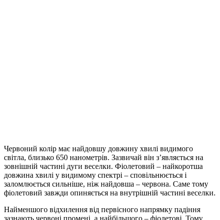
Червоний колір має найдовшу довжину хвилі видимого
світла, близько 650 нанометрів. Зазвичай він з’являється на
зовнішній частині дуги веселки. Фіолетовий – найкоротша
довжина хвилі у видимому спектрі – сповільнюється і
заломлюється сильніше, ніж найдовша – червона. Саме тому
фіолетовий завжди опиняється на внутрішній частині веселки.
Найменшого відхилення від первісного напрямку падіння
зазнають червоні промені, а найбільшого – фіолетові. Тому