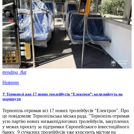
trending_flat
Новини
У Тернополі вже 17 нових тролейбусів “Електрон”: коли вийдуть на
маршрути
Тернопіль отримав всі 17 нових тролейбусів "Електрон". Про
це повідомляє Тернопільська міська рада. "Тернопіль отримав
усю партію нових низькопідлогових тролейбусів, закуплених
у межах проєкту за підтримки Європейського інвестиційного
банку. 9 сучасних тролейбусів уже курсують містом на