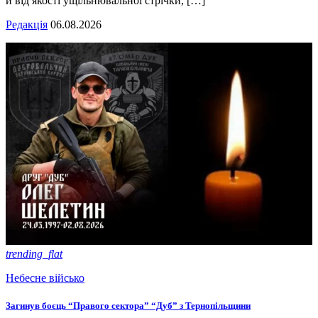
й від якості ущільнювальної стрічки, […]
Редакція
06.08.2026
trending_flat
Небесне військо
Загинув боєць “Правого сектора” “Дуб” з Тернопільщини