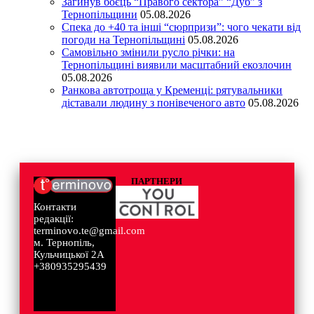
Загинув боєць “Правого сектора” “Дуб” з
Тернопільщини
05.08.2026
Спека до +40 та інші “сюрпризи”: чого чекати від
погоди на Тернопільщині
05.08.2026
Самовільно змінили русло річки: на
Тернопільщині виявили масштабний екозлочин
05.08.2026
Ранкова автотроща у Кременці: рятувальники
діставали людину з понівеченого авто
05.08.2026
ПАРТНЕРИ
Контакти
редакції:
terminovo.te@gmail.com
м. Тернопіль,
Кульчицької 2А
+380935295439