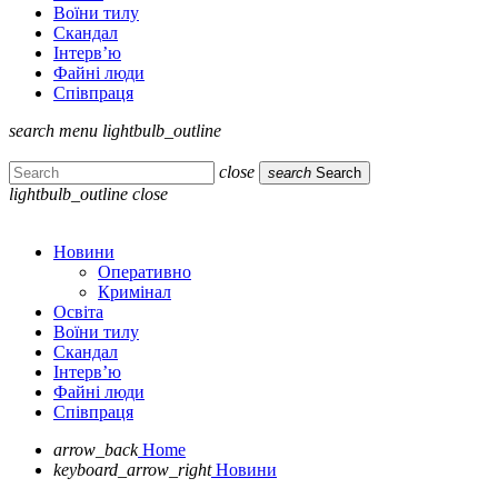
Воїни тилу
Скандал
Інтерв’ю
Файні люди
Співпраця
search
menu
lightbulb_outline
close
search
Search
lightbulb_outline
close
Новини
Оперативно
Кримінал
Освіта
Воїни тилу
Скандал
Інтерв’ю
Файні люди
Співпраця
arrow_back
Home
keyboard_arrow_right
Новини