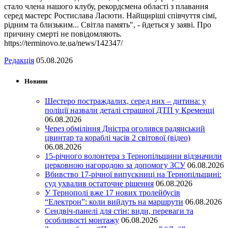
стало члена нашого клубу, рекордсмена області з плавання
серед мастерс Ростислава Ласюти. Найщиріші співчуття сімї,
рідним та близьким... Світла память", - йдеться у заяві. Про
причину смерті не повідомляють.
https://terminovo.te.ua/news/142347/
Редакція
05.08.2026
Новини
Шестеро постраждалих, серед них – дитина: у
поліції назвали деталі страшної ДТП у Кременці
06.08.2026
Через обміління Дністра оголився радянський
цвинтар та кораблі часів 2 світової (відео)
06.08.2026
15-річного волонтера з Тернопільщини відзначили
церковною нагородою за допомогу ЗСУ
06.08.2026
Вбивство 17-річної випускниці на Тернопільщині:
суд ухвалив остаточне рішення
06.08.2026
У Тернополі вже 17 нових тролейбусів
“Електрон”: коли вийдуть на маршрути
06.08.2026
Сендвіч-панелі для стін: види, переваги та
особливості монтажу
06.08.2026