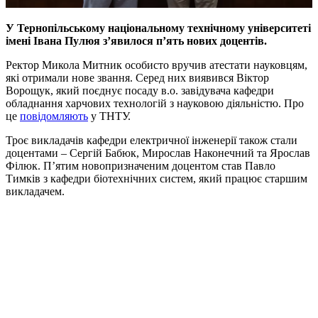
У Тернопільському національному технічному університеті
імені Івана Пулюя з’явилося п’ять нових доцентів.
Ректор Микола Митник особисто вручив атестати науковцям,
які отримали нове звання. Серед них виявився Віктор
Ворощук, який поєднує посаду в.о. завідувача кафедри
обладнання харчових технологій з науковою діяльністю. Про
це
повідомляють
у ТНТУ.
Троє викладачів кафедри електричної інженерії також стали
доцентами – Сергій Бабюк, Мирослав Наконечний та Ярослав
Філюк. П’ятим новопризначеним доцентом став Павло
Тимків з кафедри біотехнічних систем, який працює старшим
викладачем.