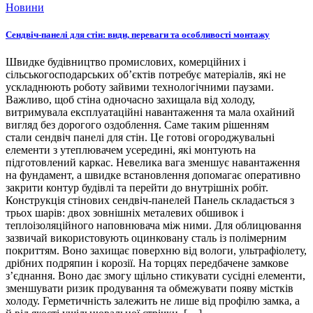
Новини
Сендвіч-панелі для стін: види, переваги та особливості монтажу
Швидке будівництво промислових, комерційних і
сільськогосподарських об’єктів потребує матеріалів, які не
ускладнюють роботу зайвими технологічними паузами.
Важливо, щоб стіна одночасно захищала від холоду,
витримувала експлуатаційні навантаження та мала охайний
вигляд без дорогого оздоблення. Саме таким рішенням
стали сендвіч панелі для стін. Це готові огороджувальні
елементи з утеплювачем усередині, які монтують на
підготовлений каркас. Невелика вага зменшує навантаження
на фундамент, а швидке встановлення допомагає оперативно
закрити контур будівлі та перейти до внутрішніх робіт.
Конструкція стінових сендвіч-панелей Панель складається з
трьох шарів: двох зовнішніх металевих обшивок і
теплоізоляційного наповнювача між ними. Для облицювання
зазвичай використовують оцинковану сталь із полімерним
покриттям. Воно захищає поверхню від вологи, ультрафіолету,
дрібних подряпин і корозії. На торцях передбачене замкове
з’єднання. Воно дає змогу щільно стикувати сусідні елементи,
зменшувати ризик продування та обмежувати появу містків
холоду. Герметичність залежить не лише від профілю замка, а