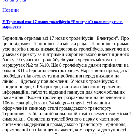
Новини
У Тернополі вже 17 нових тролейбусів “Електрон”: коли вийдуть на
маршрути
Тернопіль отримав всі 17 нових тролейбусів "Електрон". Про
це повідомляє Тернопільська міська рада. "Тернопіль отримав
усю партію нових низькопідлогових тролейбусів, закуплених
у межах проєкту за підтримки Європейського інвестиційного
банку. 9 сучасних тролейбусів уже курсують містом на
маршрутах №2 та №10. Ще 8 тролейбусів днями прийняли на
баланс КП «Тернопільелектротранс». Наразі вони проходять
необхідну підготовку та випробування перед виходом на
лінію", - йдеться у повідомленні. У нових тролейбусах є
кондиціонери, GPS-трекери, системи відеоспостереження,
інформаційні табло та відкидні пандуси для маломобільних
пасажирів. "Кожен тролейбус розрахований на перевезення
106 пасажирів, із яких 34 місця – сидячі. Усі машини
оформлені в єдиному стилі громадського транспорту
Тернополя – у біло-синій кольоровій гамі з елементами міської
символіки. Оновлення тролейбусного парку є частиною
системної модернізації громадського транспорту Тернополя,
спрямованої на підвищення якості, комфорту та доступності