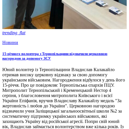
trending_flat
Новини
15-річного волонтера з Тернопільщини відзначили церковною
нагородою за допомогу ЗСУ
Юний волонтер із Тернопільщини Владислав Калакайло
отримав високу церковну відзнаку за свою допомогу
українським військовим. Нагородження відбулося у день його
15-річчя. Про це повідомляє Тернопільська єпархія ПЦУ.
Митрополит Тернопільський і Кременецький Нестор 4
серпня, з благословення митрополита Київського і всієї
України Епіфанія, вручив Владиславу Калакайлу медаль "За
жертовність і любов до України". Церковною нагородою
відзначили учня Заліщицької загальноосвітньої школи №2 за
систематичну підтримку українських військових, які
захищають Україну від російської агресії. Попри свій юний
вік, Владислав займається волонтерством вже кілька років. Із