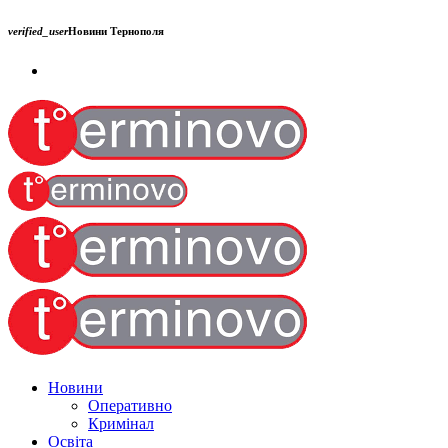
verified_user
Новини Тернополя
Новини
Оперативно
Кримінал
Освіта