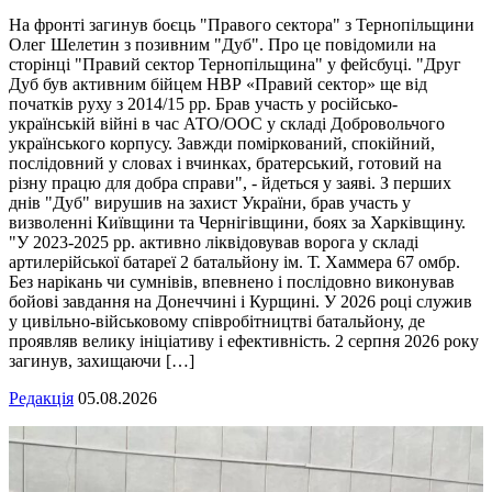
На фронті загинув боєць "Правого сектора" з Тернопільщини
Олег Шелетин з позивним "Дуб". Про це повідомили на
сторінці "Правий сектор Тернопільщина" у фейсбуці. "Друг
Дуб був активним бійцем НВР «Правий сектор» ще від
початків руху з 2014/15 рр. Брав участь у російсько-
українській війні в час АТО/ООС у складі Добровольчого
українського корпусу. Завжди поміркований, спокійний,
послідовний у словах і вчинках, братерський, готовий на
різну працю для добра справи", - йдеться у заяві. З перших
днів "Дуб" вирушив на захист України, брав участь у
визволенні Київщини та Чернігівщини, боях за Харківщину.
"У 2023-2025 рр. активно ліквідовував ворога у складі
артилерійської батареї 2 батальйону ім. Т. Хаммера 67 омбр.
Без нарікань чи сумнівів, впевнено і послідовно виконував
бойові завдання на Донеччині і Курщині. У 2026 році служив
у цивільно-військовому співробітництві батальйону, де
проявляв велику ініціативу і ефективність. 2 серпня 2026 року
загинув, захищаючи […]
Редакція
05.08.2026