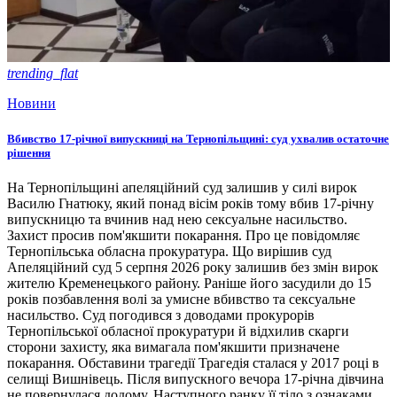
trending_flat
Новини
Вбивство 17-річної випускниці на Тернопільщині: суд ухвалив остаточне
рішення
На Тернопільщині апеляційний суд залишив у силі вирок
Василю Гнатюку, який понад вісім років тому вбив 17-річну
випускницю та вчинив над нею сексуальне насильство.
Захист просив пом'якшити покарання. Про це повідомляє
Тернопільська обласна прокуратура. Що вирішив суд
Апеляційний суд 5 серпня 2026 року залишив без змін вирок
жителю Кременецького району. Раніше його засудили до 15
років позбавлення волі за умисне вбивство та сексуальне
насильство. Суд погодився з доводами прокурорів
Тернопільської обласної прокуратури й відхилив скарги
сторони захисту, яка вимагала пом'якшити призначене
покарання. Обставини трагедії Трагедія сталася у 2017 році в
селищі Вишнівець. Після випускного вечора 17-річна дівчина
не повернулася додому. Наступного ранку її тіло з ознаками