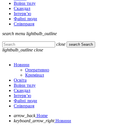
Воїни тилу
Скандал
Інтерв’ю
Файні люди
Співпраця
search
menu
lightbulb_outline
close
search
Search
lightbulb_outline
close
Новини
Оперативно
Кримінал
Освіта
Воїни тилу
Скандал
Інтерв’ю
Файні люди
Співпраця
arrow_back
Home
keyboard_arrow_right
Новини