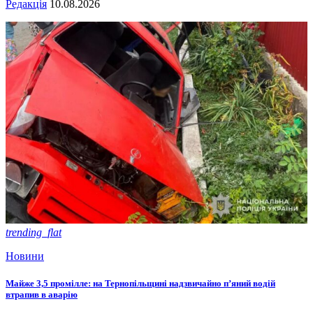
Редакція
10.08.2026
trending_flat
Новини
Майже 3,5 промілле: на Тернопільщині надзвичайно п’яний водій
втрапив в аварію