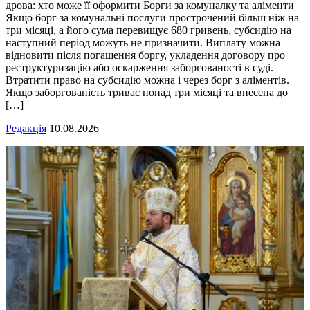
дрова: хто може її оформити Борги за комуналку та аліменти
Якщо борг за комунальні послуги прострочений більш ніж на
три місяці, а його сума перевищує 680 гривень, субсидію на
наступний період можуть не призначити. Виплату можна
відновити після погашення боргу, укладення договору про
реструктуризацію або оскарження заборгованості в суді.
Втратити право на субсидію можна і через борг з аліментів.
Якщо заборгованість триває понад три місяці та внесена до
[…]
Редакція
10.08.2026