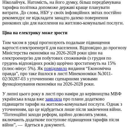
Ніколайчук. Натомість, на його думку, більш передбачувана
тарифна політика допоможе державі краще планувати
витрати. До слова, НБУ у своїх інфляційних звітах постійно
рекомендує не відкладати занадто далеко повернення
ринкових цін для населення на житлово-комунальні послуги.
Ціна на електрику може зрости
Тим часом в уряді прогнозують подальше підвищення
вартості електроенергії для населення. Відповідно до прогнозу
Міністерства економіки на 2026-2028 роки ціни на
електроенергію для побутових споживачів (з грудня по
грудень відповідних років) щорічно зростатимуть на 15%
(плюс-мінус 5%). Як
повідомило
видання “Економічна
правда”, про таке йшлося в листі Мінекономіки №3011-
02/30287-03 з уточненими сценарними умовами
функціонування економіки на 2026-2028 роки.
У липні цього року в листі про наміри до керівництва МВФ
українська влада вже
заявляла
про плани додатково
підвищити тарифи на житлово-комунальні послуги. Однак з
уточненням, що це відбудеться лише після закінчення війни.
“Потенційні заходи реформ, щойно дозволять умови,
включають додаткове поступове підвищення тарифів після
війни”, — йдеться в документі.