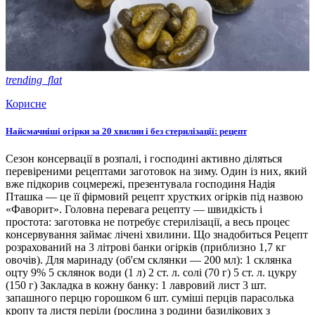
trending_flat
Корисне
Найсмачніші огірки за 20 хвилин і без стерилізації: рецепт
Сезон консервації в розпалі, і господині активно діляться
перевіреними рецептами заготовок на зиму. Один із них, який
вже підкорив соцмережі, презентувала господиня Надія
Пташка — це її фірмовий рецепт хрустких огірків під назвою
«Фаворит». Головна перевага рецепту — швидкість і
простота: заготовка не потребує стерилізації, а весь процес
консервування займає лічені хвилини. Що знадобиться Рецепт
розрахований на 3 літрові банки огірків (приблизно 1,7 кг
овочів). Для маринаду (об'єм склянки — 200 мл): 1 склянка
оцту 9% 5 склянок води (1 л) 2 ст. л. солі (70 г) 5 ст. л. цукру
(150 г) Закладка в кожну банку: 1 лавровий лист 3 шт.
запашного перцю горошком 6 шт. суміші перців парасолька
кропу та листя періли (рослина з родини базилікових з