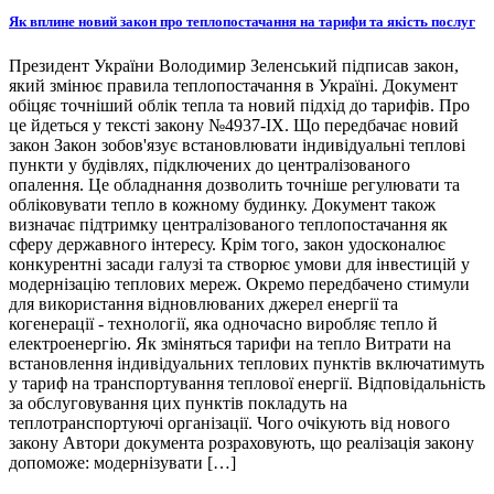
Як вплине новий закон про теплопостачання на тарифи та якість послуг
Президент України Володимир Зеленський підписав закон,
який змінює правила теплопостачання в Україні. Документ
обіцяє точніший облік тепла та новий підхід до тарифів. Про
це йдеться у тексті закону №4937-ІХ. Що передбачає новий
закон Закон зобов'язує встановлювати індивідуальні теплові
пункти у будівлях, підключених до централізованого
опалення. Це обладнання дозволить точніше регулювати та
обліковувати тепло в кожному будинку. Документ також
визначає підтримку централізованого теплопостачання як
сферу державного інтересу. Крім того, закон удосконалює
конкурентні засади галузі та створює умови для інвестицій у
модернізацію теплових мереж. Окремо передбачено стимули
для використання відновлюваних джерел енергії та
когенерації - технології, яка одночасно виробляє тепло й
електроенергію. Як зміняться тарифи на тепло Витрати на
встановлення індивідуальних теплових пунктів включатимуть
у тариф на транспортування теплової енергії. Відповідальність
за обслуговування цих пунктів покладуть на
теплотранспортуючі організації. Чого очікують від нового
закону Автори документа розраховують, що реалізація закону
допоможе: модернізувати […]