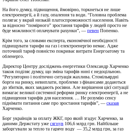
На його думку, підвищення, ймовірно, торкнеться не лише
електроенергії, а й газу, опалення та води. “Головна проблема
полягає у вкрай низькій платоспроможності населення. Навіть
за відносно “помірного” зростання тарифів у людей просто не
буде можливості оплачувати рахунки”, —
певен
Попенко.
Крім того, за словами експерта, економічної необхідності
підвищувати тарифи на газ і електроенергію немає. Адже
поточний тариф повністю покриває витрати Енергоатому та
обленерго.
Директор Центру досліджень енергетики Олександр Харченко
також поділяє думку, що зміна тарифів нині є недоцільною.
“Регуляторно і політично ситуація жахлива. Стомільярдні
борги на ринку, невиплати, проблеми з фінансами додаються
до збитків, яких завдають росіяни. Але вирішення цієї ситуації
вимагає великої системної реформи ринку електроенергії, а не
підвищення тарифів для населення. … Не розумію сенсу
піднімати питання саме про зростання тарифів”, —
сказав
Харченко.
Борг українців за оплату ЖКГ, про який згадує Харченко, за
даними Держстату уже
сягнув
106,6 млрд грн. Найбільше
заборгували за тепло та гарячу воду — 35,2 млрд грн, за газ