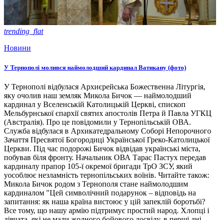
trending_flat
Новини
У Тернополі молився наймолодший кардинал Ватикану (фото)
У Тернополі відбулася Архиєрейська Божественна Літургія,
яку очолив наш земляк Микола Бичок — наймолодший
кардинал у Вселенській Католицькій Церкві, єпископ
Мельбурнської єпархії святих апостолів Петра й Павла УГКЦ
(Австралія). Про це повідомили у Тернопільській ОВА.
Служба відбулася в Архикатедральному Соборі Непорочного
Зачаття Пресвятої Богородиці Української Греко-Католицької
Церкви. Під час подорожі Бичок відвідав українські міста,
побував біля фронту. Начальник ОВА Тарас Пастух передав
кардиналу прапор 105-ї окремої бригади ТрО ЗСУ, який
уособлює незламність тернопільських воїнів. Читайте також:
Микола Бичок родом з Тернополя стане наймолодшим
кардиналом "Цей символічний подарунок – відповідь на
запитання: як наша країна вистоює у цій запеклій боротьбі?
Все тому, що нашу армію підтримує простий народ. Хлопці і
дівчата, які не мали жодного бойового досвіду, в перші дні