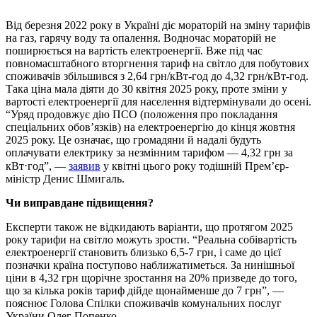
Від березня 2022 року в Україні діє мораторій на зміну тарифів
на газ, гарячу воду та опалення. Водночас мораторій не
поширюється на вартість електроенергії. Вже під час
повномасштабного вторгнення тариф на світло для побутових
споживачів збільшився з 2,64 грн/кВт-год до 4,32 грн/кВт-год.
Така ціна мала діяти до 30 квітня 2025 року, проте зміни у
вартості електроенергії для населення відтермінували до осені.
“Уряд продовжує дію ПСО (положення про покладання
спеціальних обов’язків) на електроенергію до кінця жовтня
2025 року. Це означає, що громадяни й надалі будуть
оплачувати електрику за незмінним тарифом — 4,32 грн за
кВт⋅год”, —
заявив
у квітні цього року тодішній Прем’єр-
міністр Денис Шмигаль.
Чи виправдане підвищення?
Експерти також не відкидають варіанти, що протягом 2025
року тарифи на світло можуть зрости. “Реальна собівартість
електроенергії становить близько 6,5-7 грн, і саме до цієї
позначки країна поступово наближатиметься. За нинішньої
ціни в 4,32 грн щорічне зростання на 20% призведе до того,
що за кілька років тариф дійде щонайменше до 7 грн”, —
пояснює Голова Спілки споживачів комунальних послуг
України Олег Попенко.