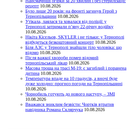
Найсмачніші огірки за 20 хвилин і без стерилізації:
рецепт
10.08.2026
Було лише 20 років: на фронті загинув Герой з
Тернопільщини
10.08.2026
Утікала, лаялася та ховалася від поліції: у
Тернополі затримали п’яну 22-річну водійку
10.08.2026
Нікіта Кісельов, SKYLER і не тільки: у Тернополі
відбудеться безкоштовний концерт
10.08.2026
Біля АЗС у Тернополі знайшли тіло чоловіка: що
відомо
10.08.2026
Після важкої хвороби помер відомий
тернопільський лікар
10.08.2026
Масова троща на трасі М-19: є загиблий і поранена
дитина
10.08.2026
Температура впаде на 10 градусів, а вночі буде
дуже холодно: прогноз погоди на Тернопільщині
10.08.2026
Чорнобиль готують до нового наступу, – ЗМІ
10.08.2026
Вважався зниклим безвісти: Чортків втратив
навідника Романа Склярчука
10.08.2026