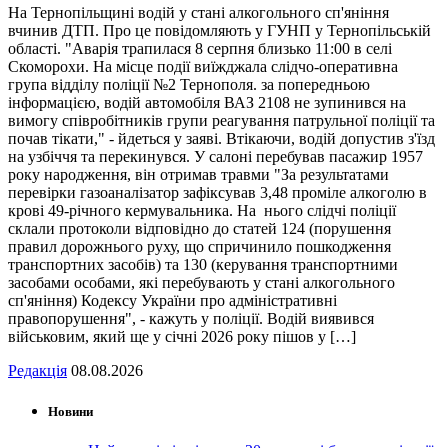
На Тернопільщині водій у стані алкогольного сп'яніння
вчинив ДТП. Про це повідомляють у ГУНП у Тернопільській
області. "Аварія трапилася 8 серпня близько 11:00 в селі
Скоморохи. На місце події виїжджала слідчо-оперативна
група відділу поліції №2 Тернополя. за попередньою
інформацією, водій автомобіля ВАЗ 2108 не зупинився на
вимогу співробітників групи реагування патрульної поліції та
почав тікати," - йдеться у заяві. Втікаючи, водій допустив з'їзд
на узбіччя та перекинувся. У салоні перебував пасажир 1957
року народження, він отримав травми "За результатами
перевірки газоаналізатор зафіксував 3,48 проміле алкоголю в
крові 49-річного кермувальника. На нього слідчі поліції
склали протоколи відповідно до статей 124 (порушення
правил дорожнього руху, що спричинило пошкодження
транспортних засобів) та 130 (керування транспортними
засобами особами, які перебувають у стані алкогольного
сп'яніння) Кодексу України про адміністративні
правопорушення", - кажуть у поліції. Водій виявився
військовим, який ще у січні 2026 року пішов у […]
Редакція
08.08.2026
Новини