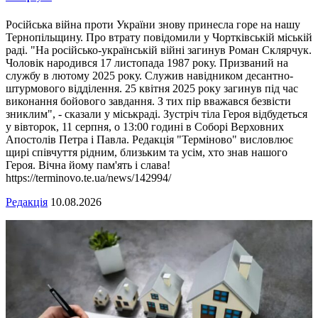
Російська війна проти України знову принесла горе на нашу
Тернопільщину. Про втрату повідомили у Чортківській міській
раді. "На російсько-українській війні загинув Роман Склярчук.
Чоловік народився 17 листопада 1987 року. Призваний на
службу в лютому 2025 року. Служив навідником десантно-
штурмового відділення. 25 квітня 2025 року загинув під час
виконання бойового завдання. З тих пір вважався безвісти
зниклим", - сказали у міськраді. Зустріч тіла Героя відбудеться
у вівторок, 11 серпня, о 13:00 годині в Соборі Верховних
Апостолів Петра і Павла. Редакція "Терміново" висловлює
щирі співчуття рідним, близьким та усім, хто знав нашого
Героя. Вічна йому пам'ять і слава!
https://terminovo.te.ua/news/142994/
Редакція
10.08.2026