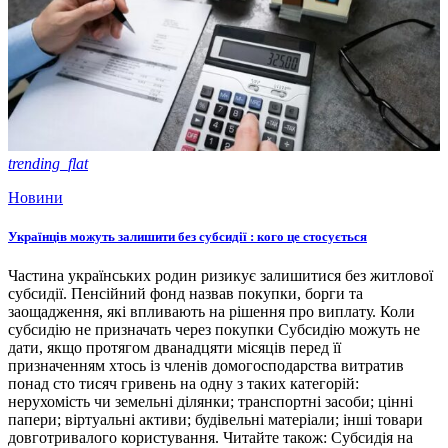
trending_flat
Новини
Українців можуть залишити без субсидії : кого це стосується
Частина українських родин ризикує залишитися без житлової
субсидії. Пенсійний фонд назвав покупки, борги та
заощадження, які впливають на рішення про виплату. Коли
субсидію не призначать через покупки Субсидію можуть не
дати, якщо протягом дванадцяти місяців перед її
призначенням хтось із членів домогосподарства витратив
понад сто тисяч гривень на одну з таких категорій:
нерухомість чи земельні ділянки; транспортні засоби; цінні
папери; віртуальні активи; будівельні матеріали; інші товари
довготривалого користування. Читайте також: Субсидія на