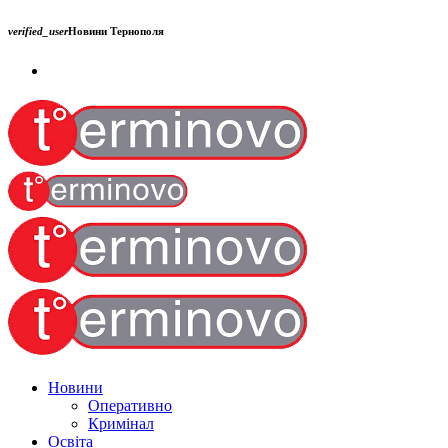
verified_user
Новини Тернополя
Новини
Оперативно
Кримінал
Освіта