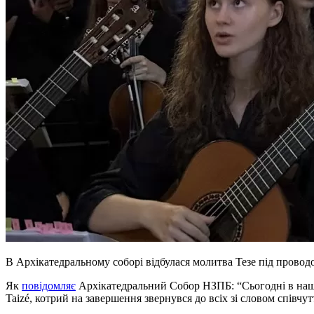
В Архікатедральному соборі відбулася молитва Тезе під провод
Як
повідомляє
Архікатедральний Собор НЗПБ: “Сьогодні в нашом
Taizé, котрий на завершення звернувся до всіх зі словом співчутт