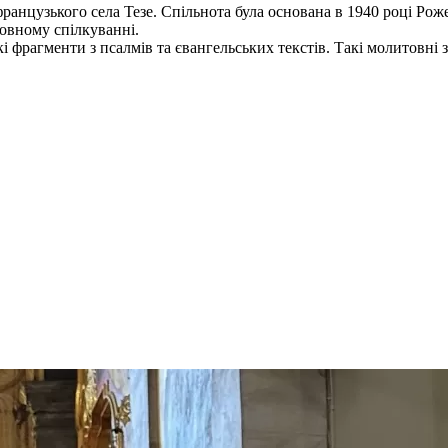
ранцузького села Тезе. Спільнота була основана в 1940 році Роже
ховному спілкуванні.
і фрагменти з псалмів та євангельських текстів. Такі молитовні з