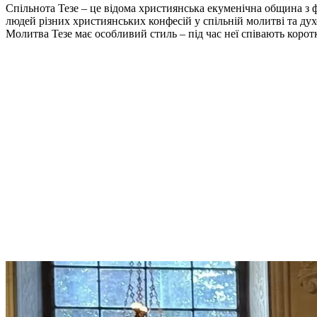
Спільнота Тезе – це відома християнська екуменічна община з ф
людей різних християнських конфесій у спільній молитві та ду
Молитва Тезе має особливий стиль – під час неї співають коротк