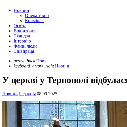
Новини
Оперативно
Кримінал
Освіта
Воїни тилу
Скандал
Інтерв’ю
Файні люди
Співпраця
arrow_back
Home
keyboard_arrow_right
Новини
У церкві у Тернополі відбулас
Новини
Редакція
08.09.2025