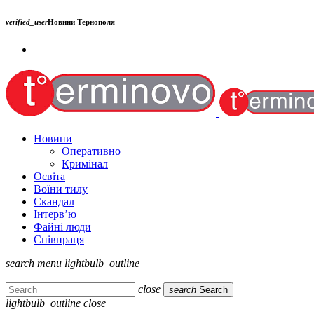
verified_user
Новини Тернополя
Новини
Оперативно
Кримінал
Освіта
Воїни тилу
Скандал
Інтерв’ю
Файні люди
Співпраця
search
menu
lightbulb_outline
close
search
Search
lightbulb_outline
close