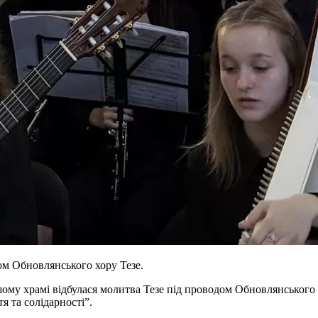
ом Обновлянського хору Тезе.
у храмі відбулася молитва Тезе під проводом Обновлянського Хо
я та солідарності”.