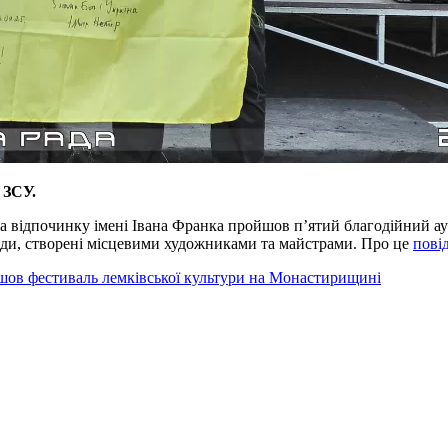
 ЗСУ.
та відпочинку імені Івана Франка пройшов п’ятий благодійний ау
аряди, створені місцевими художниками та майстрами. Про це
пові
йшов фестиваль лемківської культури на Монастирищині