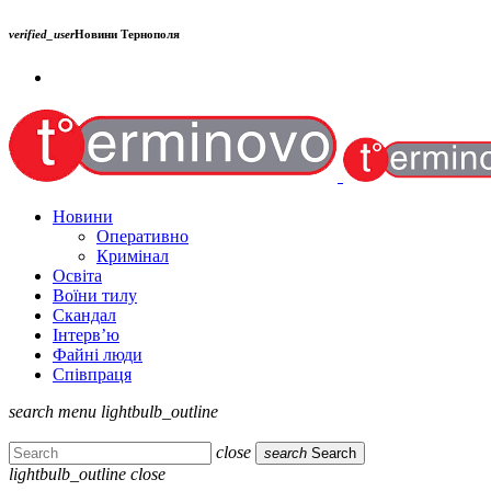
verified_user
Новини Тернополя
Новини
Оперативно
Кримінал
Освіта
Воїни тилу
Скандал
Інтерв’ю
Файні люди
Співпраця
search
menu
lightbulb_outline
close
search
Search
lightbulb_outline
close