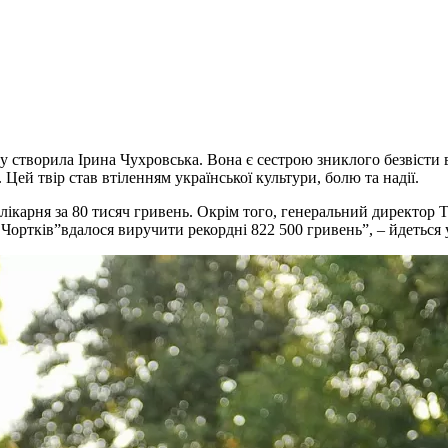
 створила Ірина Чухровська. Вона є сестрою зниклого безвісти в
Цей твір став втіленням української культури, болю та надії.
ікарня за 80 тисяч гривень. Окрім того, генеральний директор 
Чортків”вдалося виручити рекордні 822 500 гривень”, – йдеться 