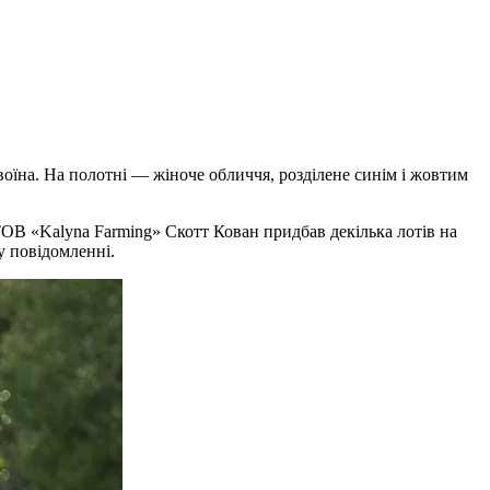
оїна. На полотні — жіноче обличчя, розділене синім і жовтим
ТОВ «Kalyna Farming» Скотт Кован придбав декілька лотів на
у повідомленні.