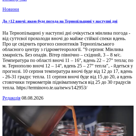
Новини
До +12 вночі: якою буде погода на Тернопільщині у наступні дні
На Тернопільщині у наступні дні очікується мінлива погода -
від суттєвої прохолоди вночі до майже стійкої спеки вдень.
Про це свідчить прогноз синоптиків Тернопільського
обласного центру з гідрометеорології. "9 серпня: Мінлива
хмарність. Без опадів. Вітер північно – східний, 3 – 8 м/с.
Температура по області вночі 11 – 16°, вдень 22 – 27° тепла; по
м. Тернополю вночі 12 – 14°, вдень 25 – 27° тепла", - йдеться у
прогнозі. 10 серпня температура вночі буде від 12 до 17, вдень
- 26-31 градус тепла. 11 серпня вночі буде від 15 до 20, а вдень
стовпчики термометрів підніматимуться від 25 до 30 градусів
тепла. https://terminovo.te.ua/news/142953/
Редакція
08.08.2026