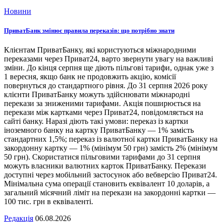
Новини
ПриватБанк змінює правила переказів: що потрібно знати
Клієнтам ПриватБанку, які користуються міжнародними
переказами через Приват24, варто звернути увагу на важливі
зміни. До кінця серпня ще діють пільгові тарифи, однак уже з
1 вересня, якщо банк не продовжить акцію, комісії
повернуться до стандартного рівня. До 31 серпня 2026 року
клієнти ПриватБанку можуть здійснювати міжнародні
перекази за зниженими тарифами. Акція поширюється на
перекази між картками через Приват24, повідомляється на
сайті банку. Наразі діють такі умови: переказ із картки
іноземного банку на картку ПриватБанку — 1% замість
стандартних 1,5%; переказ із валютної картки ПриватБанку на
закордонну картку — 1% (мінімум 50 грн) замість 2% (мінімум
50 грн). Скористатися пільговими тарифами до 31 серпня
можуть власники валютних карток ПриватБанку. Перекази
доступні через мобільний застосунок або вебверсію Приват24.
Мінімальна сума операції становить еквівалент 10 доларів, а
загальний місячний ліміт на перекази на закордонні картки —
100 тис. грн в еквіваленті.
Редакція
06.08.2026