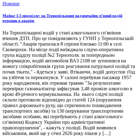
Новини
Майже 3,5 промілле: на Тернопільщині надзвичайно п’яний водій
втрапив в аварію
На Тернопільщині водій у стані алкогольного сп'яніння
вчинив ДТП. Про це повідомляють у ГУНП у Тернопільській
області. "Аварія трапилася 8 серпня близько 11:00 в селі
Скоморохи. На місце події виїжджала слідчо-оперативна
група відділу поліції №2 Тернополя. за попередньою
інформацією, водій автомобіля ВАЗ 2108 не зупинився на
вимогу співробітників групи реагування патрульної поліції та
почав тікати," - йдеться у заяві. Втікаючи, водій допустив з'їзд
на узбіччя та перекинувся. У салоні перебував пасажир 1957
року народження, він отримав травми "За результатами
перевірки газоаналізатор зафіксував 3,48 проміле алкоголю в
крові 49-річного кермувальника. На нього слідчі поліції
склали протоколи відповідно до статей 124 (порушення
правил дорожнього руху, що спричинило пошкодження
транспортних засобів) та 130 (керування транспортними
засобами особами, які перебувають у стані алкогольного
сп'яніння) Кодексу України про адміністративні
правопорушення", - кажуть у поліції. Водій виявився
військовим, який ще у січні 2026 року пішов у […]