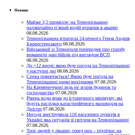
Новини
Майже 3,5 промілле: на Тернопільщині
надзвичайно п’яний водій втрапив в аварію
08.08.2026
Тернопільщина втратила 24-річного Героя Андрія
Іскоростенського
08.08.2026
Військовий із Тернополя попередив про спробу
виманити дані бійців під виглядом ВСП
08.08.2026
До +12 вночі: якою буде погода на Тернопільщині
у наступні дні
08.08.2026
Спека повертається? Якою буде погода на
Тернопільщині цими вихідними
07.08.2026
На Кременеччині ледь не згорів будинок та
господарство
07.08.2026
Рівень води впав до історичного мінімуму: які
будуть наслідки катастрофічного маловоддя на
Дністрі
07.08.2026
Негода знеструмила 118 населених пунктів в
Україні: яка ситуація зі світлом на Тернопільщині
07.08.2026
Троє людей у лікарні, серед них – підлітки: на