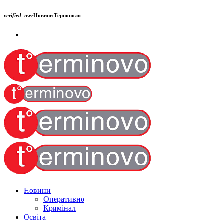
verified_user
Новини Тернополя
Новини
Оперативно
Кримінал
Освіта