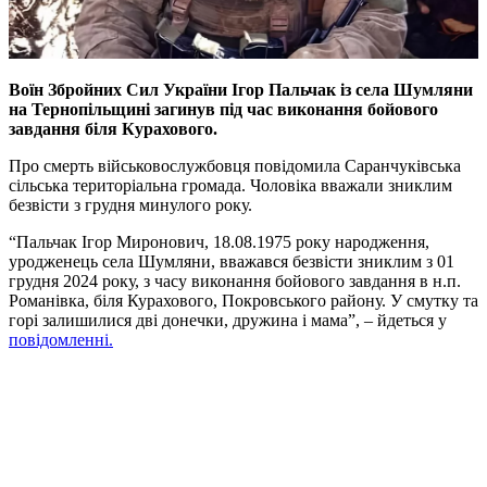
Воїн Збройних Сил України Ігор Пальчак із села Шумляни
на Тернопільщині загинув під час виконання бойового
завдання біля Курахового.
Про смерть військовослужбовця повідомила Саранчуківська
сільська територіальна громада. Чоловіка вважали зниклим
безвісти з грудня минулого року.
“Пальчак Ігор Миронович, 18.08.1975 року народження,
уродженець села Шумляни, вважався безвісти зниклим з 01
грудня 2024 року, з часу виконання бойового завдання в н.п.
Романівка, біля Курахового, Покровського району. У смутку та
горі залишилися дві донечки, дружина і мама”, – йдеться у
повідомленні.