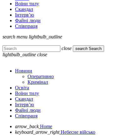
Воїни тилу
Скандал
Інтерв’ю
Файні люди
Співпраця
search
menu
lightbulb_outline
close
search
Search
lightbulb_outline
close
Новини
Оперативно
Кримінал
Освіта
Воїни тилу
Скандал
Інтерв’ю
Файні люди
Співпраця
arrow_back
Home
keyboard_arrow_right
Небесне військо