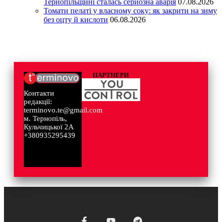
Тернопільщині сталась серйозна аварія
07.08.2026
Томати пелаті у власному соку: як закрити на зиму
без оцту й кислоти
06.08.2026
ПАРТНЕРИ
Контакти
редакції:
terminovo.te@gmail.com
м. Тернопіль,
Кульчицької 2А
+380935295439