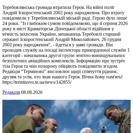
Теребовлянська громада втратила Героя. На війні поліг
Андрій Іскоростенський 2002 року народження. Про втрату
повідомили у Теребовлянській міській раді. Герою було лише
24 роки. "Із глибоким сумом повідомляємо, що 4 серпня 2026
року в місті Краматорськ Донецької області відійшов у
вічність захисник України, мешканець Теребовлі старший
сержант Іскоростенський Андрій Миколайович, 26 грудня
2002 року народження", - йдеться у заяві громади. Він
проходив службу на посаді інспектора прикордонної служби 1
категорії - начальника другої групи зенітно-винищувальних
безпілотних авіаційних комплексів. Інформацію про зустріч
тіла Героя та чин похорону обіцяють повідомити згодом.
Редакція "Терміново" висловлює щирі співчуття рідним,
друзям та усім, хто знав нашого Героя. Вічна йому пам'ять!
https://terminovo.te.ua/news/142855/
Редакція
08.08.2026