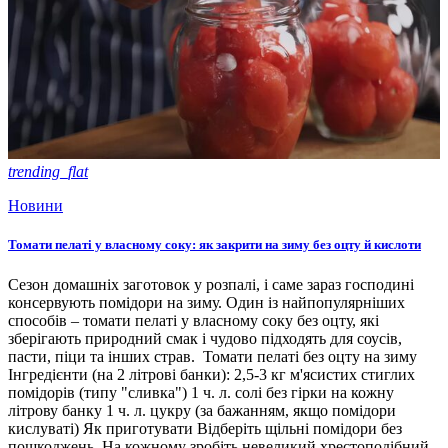
trending_flat
Новини
Томати пелаті у власному соку: як закрити на зиму без оцту й кислоти
Сезон домашніх заготовок у розпалі, і саме зараз господині
консервують помідори на зиму. Один із найпопулярніших
способів – томати пелаті у власному соку без оцту, які
зберігають природний смак і чудово підходять для соусів,
пасти, піци та інших страв. Томати пелаті без оцту на зиму
Інгредієнти (на 2 літрові банки): 2,5-3 кг м'ясистих стиглих
помідорів (типу "сливка") 1 ч. л. солі без гірки на кожну
літрову банку 1 ч. л. цукру (за бажанням, якщо помідори
кислуваті) Як приготувати Відберіть щільні помідори без
пошкоджень. На кожному зробіть невеликий хрестоподібний