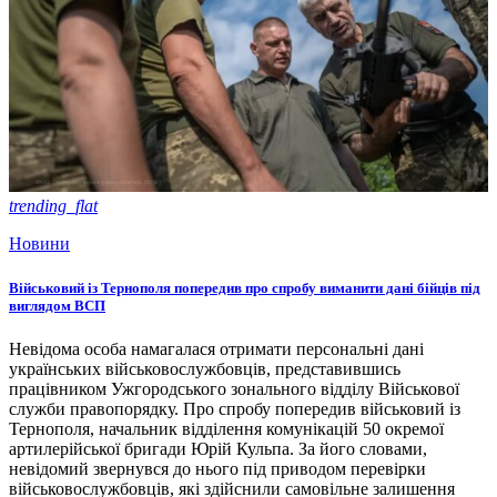
trending_flat
Новини
Військовий із Тернополя попередив про спробу виманити дані бійців під
виглядом ВСП
Невідома особа намагалася отримати персональні дані
українських військовослужбовців, представившись
працівником Ужгородського зонального відділу Військової
служби правопорядку. Про спробу попередив військовий із
Тернополя, начальник відділення комунікацій 50 окремої
артилерійської бригади Юрій Кульпа. За його словами,
невідомий звернувся до нього під приводом перевірки
військовослужбовців, які здійснили самовільне залишення