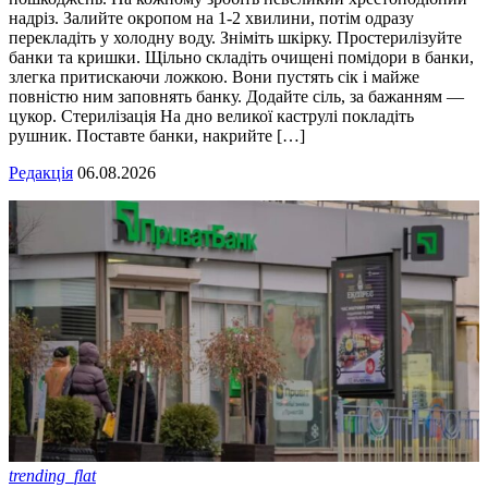
надріз. Залийте окропом на 1-2 хвилини, потім одразу
перекладіть у холодну воду. Зніміть шкірку. Простерилізуйте
банки та кришки. Щільно складіть очищені помідори в банки,
злегка притискаючи ложкою. Вони пустять сік і майже
повністю ним заповнять банку. Додайте сіль, за бажанням —
цукор. Стерилізація На дно великої каструлі покладіть
рушник. Поставте банки, накрийте […]
Редакція
06.08.2026
trending_flat