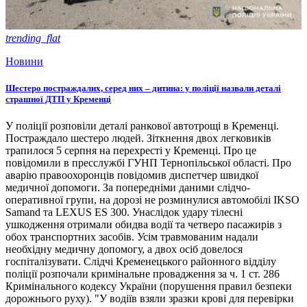
trending_flat
Новини
Шестеро постраждалих, серед них – дитина: у поліції назвали деталі
страшної ДТП у Кременці
У поліції розповіли деталі ранкової автотрощі в Кременці.
Постраждало шестеро людей. Зіткнення двох легковиків
трапилося 5 серпня на перехресті у Кременці. Про це
повідомили в пресслужбі ГУНП Тернопільської області. Про
аварію правоохоронців повідомив диспетчер швидкої
медичної допомоги. За попередніми даними слідчо-
оперативної групи, на дорозі не розминулися автомобілі IKSO
Samand та LEXUS ES 300. Унаслідок удару тілесні
ушкодження отримали обидва водії та четверо пасажирів з
обох транспортних засобів. Усім травмованим надали
необхідну медичну допомогу, а двох осіб довелося
госпіталізувати. Слідчі Кременецького районного відділу
поліції розпочали кримінальне провадження за ч. 1 ст. 286
Кримінального кодексу України (порушення правил безпеки
дорожнього руху). "У водіїв взяли зразки крові для перевірки