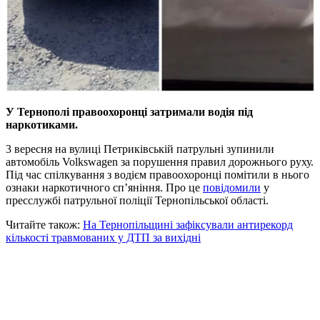
У Тернополі правоохоронці затримали водія під
наркотиками.
3 вересня на вулиці Петриківській патрульні зупинили
автомобіль Volkswagen за порушення правил дорожнього руху.
Під час спілкування з водієм правоохоронці помітили в нього
ознаки наркотичного сп’яніння. Про це
повідомили
у
пресслужбі патрульної поліції Тернопільської області.
Читайте також:
На Тернопільщині зафіксували антирекорд
кількості травмованих у ДТП за вихідні