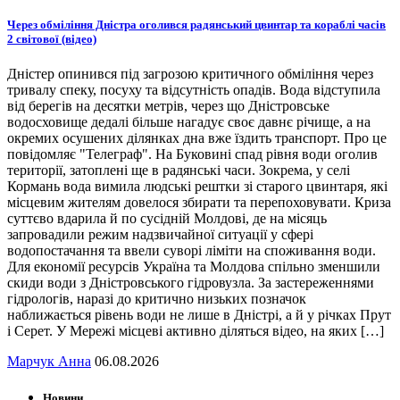
Через обміління Дністра оголився радянський цвинтар та кораблі часів
2 світової (відео)
Дністер опинився під загрозою критичного обміління через
тривалу спеку, посуху та відсутність опадів. Вода відступила
від берегів на десятки метрів, через що Дністровське
водосховище дедалі більше нагадує своє давнє річище, а на
окремих осушених ділянках дна вже їздить транспорт. Про це
повідомляє "Телеграф". На Буковині спад рівня води оголив
території, затоплені ще в радянські часи. Зокрема, у селі
Кормань вода вимила людські рештки зі старого цвинтаря, які
місцевим жителям довелося збирати та перепоховувати. Криза
суттєво вдарила й по сусідній Молдові, де на місяць
запровадили режим надзвичайної ситуації у сфері
водопостачання та ввели суворі ліміти на споживання води.
Для економії ресурсів Україна та Молдова спільно зменшили
скиди води з Дністровського гідровузла. За застереженнями
гідрологів, наразі до критично низьких позначок
наближається рівень води не лише в Дністрі, а й у річках Прут
і Серет. У Мережі місцеві активно діляться відео, на яких […]
Марчук Анна
06.08.2026
Новини