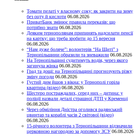
Томати пелаті у власному соку: як закрити на зиму
без оцту й кислоти
06.08.2026
ПриватБанк змінює правила переказів: що
потрібно знати
06.08.2026
Деяким тернополянам припинять надсилати пенсії
на картку: що треба зробити до 15 вересня
06.08.2026
“Нам дуже боляче”: волонтерів “На Щиті” з
Тернопільщини образили та зневажили
06.08.2026
На Тернопільщині судитимуть водія, через якого
загинула жінка
06.08.2026
Град та дощі: на Тернопільщині прогнозують різку
зміну погоди
06.08.2026
Густий дим йшов з вікна: у Тернополі горіла
квартира (відео)
06.08.2026
Шестеро постраждалих, серед них – дитина: у
поліції назвали деталі страшної ДТП у Кременці
06.08.2026
Через обміління Дністра оголився радянський
цвинтар та кораблі часів 2 світової (відео)
06.08.2026
15-річного волонтера з Тернопільщини відзначили
церковною нагородою за допомогу ЗСУ
06.08.2026