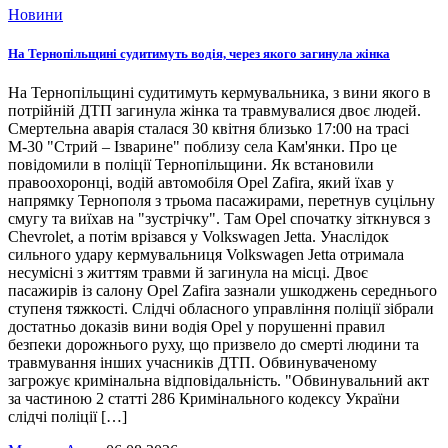
Новини
На Тернопільщині судитимуть водія, через якого загинула жінка
На Тернопільщині судитимуть кермувальника, з вини якого в
потрійній ДТП загинула жінка та травмувалися двоє людей.
Смертельна аварія сталася 30 квітня близько 17:00 на трасі
М-30 "Стрий – Ізварине" поблизу села Кам'янки. Про це
повідомили в поліції Тернопільщини. Як встановили
правоохоронці, водій автомобіля Opel Zafira, який їхав у
напрямку Тернополя з трьома пасажирами, перетнув суцільну
смугу та виїхав на "зустрічку". Там Opel спочатку зіткнувся з
Chevrolet, а потім врізався у Volkswagen Jetta. Унаслідок
сильного удару кермувальниця Volkswagen Jetta отримала
несумісні з життям травми й загинула на місці. Двоє
пасажирів із салону Opel Zafira зазнали ушкоджень середнього
ступеня тяжкості. Слідчі обласного управління поліції зібрали
достатньо доказів вини водія Opel у порушенні правил
безпеки дорожнього руху, що призвело до смерті людини та
травмування інших учасників ДТП. Обвинуваченому
загрожує кримінальна відповідальність. "Обвинувальний акт
за частиною 2 статті 286 Кримінального кодексу України
слідчі поліції […]