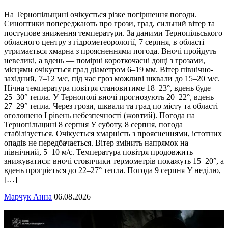
На Тернопільщині очікується різке погіршення погоди.
Синоптики попереджають про грози, град, сильний вітер та
поступове зниження температури. За даними Тернопільського
обласного центру з гідрометеорології, 7 серпня, в області
утримається хмарна з проясненнями погода. Вночі пройдуть
невеликі, а вдень — помірні короткочасні дощі з грозами,
місцями очікується град діаметром 6–19 мм. Вітер північно-
західний, 7–12 м/с, під час гроз можливі шквали до 15–20 м/с.
Нічна температура повітря становитиме 18–23°, вдень буде
25–30° тепла. У Тернополі вночі прогнозують 20–22°, вдень —
27–29° тепла. Через грози, шквали та град по місту та області
оголошено І рівень небезпечності (жовтий). Погода на
Тернопільщині 8 серпня У суботу, 8 серпня, погода
стабілізується. Очікується хмарність з проясненнями, істотних
опадів не передбачається. Вітер змінить напрямок на
північний, 5–10 м/с. Температура повітря продовжить
знижуватися: вночі стовпчики термометрів покажуть 15–20°, а
вдень прогріється до 22–27° тепла. Погода 9 серпня У неділю,
[…]
Марчук Анна
06.08.2026