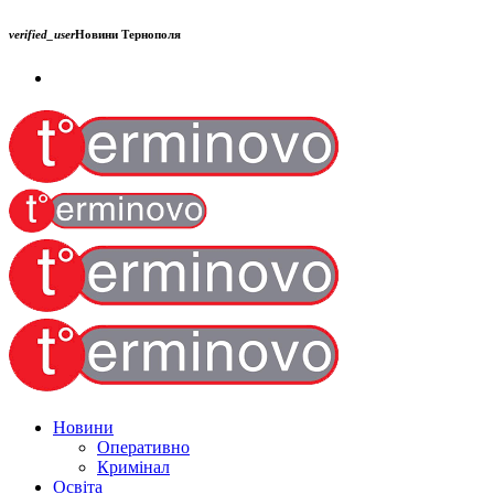
verified_user
Новини Тернополя
Новини
Оперативно
Кримінал
Освіта