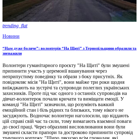
trending_flat
Новини
“Нам дуже боляче”: волонтерів “На Щиті” з Тернопільщини образили та
зневажили
Волонтери гуманітарного проєкту "На Щиті" були змушені
припинити участь у церемонії вшанування через
неприпустиму поведінку та образи з боку присутніх. Як
повідомляє місія "На Щиті", вони майже три роки щодня
виїжджають на зустрічі та супроводи полеглих українських
захисників. Проте під час одного з останніх супроводів на
дівчат-волонтерок почали кричати та виміщати емоції. У
команді "На Щиті" зазначили, що розуміють важкий
емоційний стан і біль рідних та близьких, тому нікого не
засуджують. Водночас волонтери наголосили, що віддають
цій справі свій час та сили, тому вимагають взаємної поваги
до своєї праці. Через образливі висловлювання вони були
змушені скласти прапори та достроково припинити супровід
траурного кортежу. "Щиро дякуємо всім громадам, які