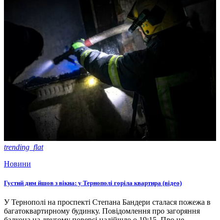
trending_flat
Новини
Густий дим йшов з вікна: у Тернополі горіла квартира (відео)
У Тернополі на проспекті Степана Бандери сталася пожежа в
багатоквартирному будинку. Повідомлення про загоряння
балкона на другому поверсі надійшло о 19:15. Про це