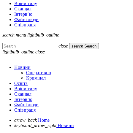
Воїни тилу
Скандал
Інтерв’ю
Файні люди
Співпраця
search
menu
lightbulb_outline
close
search
Search
lightbulb_outline
close
Новини
Оперативно
Кримінал
Освіта
Воїни тилу
Скандал
Інтерв’ю
Файні люди
Співпраця
arrow_back
Home
keyboard_arrow_right
Новини