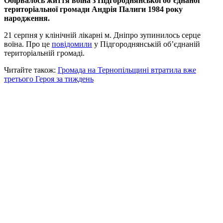
Обірвалось життя воїна з Підгороднянської об’єднаної
територіальної громади Андрія Палиги 1984 року
народження.
21 серпня у клінічній лікарні м. Дніпро зупинилось серце
воїна. Про це
повідомили
у Підгороднянській об’єднаній
територіальній громаді.
Читайте також:
Громада на Тернопільщині втратила вже
третього Героя за тиждень