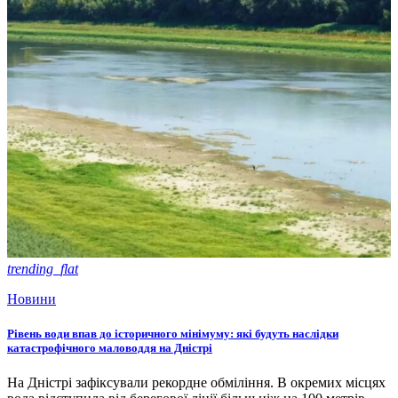
trending_flat
Новини
Рівень води впав до історичного мінімуму: які будуть наслідки
катастрофічного маловоддя на Дністрі
На Дністрі зафіксували рекордне обміління. В окремих місцях