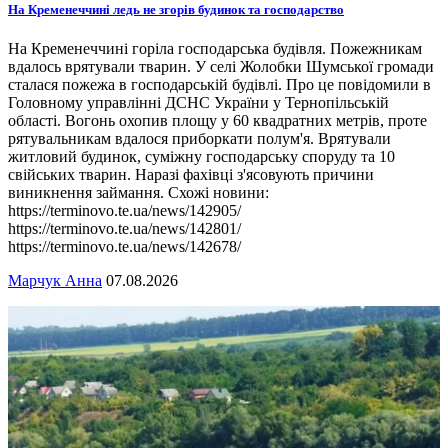
На Кременеччині ледь не згорів будинок та господарство
На Кременеччині горіла господарська будівля. Пожежникам
вдалось врятували тварин. У селі Жолобки Шумської громади
сталася пожежа в господарській будівлі. Про це повідомили в
Головному управлінні ДСНС України у Тернопільській
області. Вогонь охопив площу у 60 квадратних метрів, проте
рятувальникам вдалося приборкати полум'я. Врятували
житловий будинок, суміжну господарську споруду та 10
свійських тварин. Наразі фахівці з'ясовують причини
виникнення займання. Схожі новини:
https://terminovo.te.ua/news/142905/
https://terminovo.te.ua/news/142801/
https://terminovo.te.ua/news/142678/
Марчук Анна
07.08.2026