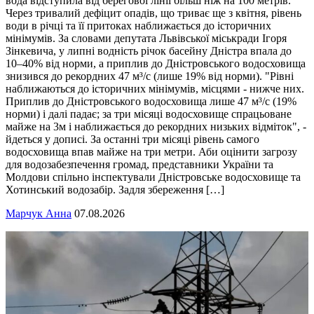
вода відступила від берегової лінії більш ніж на 100 метрів.
Через тривалий дефіцит опадів, що триває ще з квітня, рівень
води в річці та її притоках наближається до історичних
мінімумів. За словами депутата Львівської міськради Ігоря
Зінкевича, у липні водність річок басейну Дністра впала до
10–40% від норми, а приплив до Дністровського водосховища
знизився до рекордних 47 м³/с (лише 19% від норми). "Рівні
наближаються до історичних мінімумів, місцями - нижче них.
Приплив до Дністровського водосховища лише 47 м³/с (19%
норми) і далі падає; за три місяці водосховище спрацьоване
майже на 3м і наближається до рекордних низьких відміток", -
йдеться у дописі. За останні три місяці рівень самого
водосховища впав майже на три метри. Аби оцінити загрозу
для водозабезпечення громад, представники України та
Молдови спільно інспектували Дністровське водосховище та
Хотинський водозабір. Задля збереження […]
Марчук Анна
07.08.2026