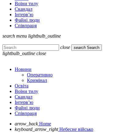
Воїни тилу
Скандал
Інтерв’ю
Файні люди
Співпраця
search
menu
lightbulb_outline
close
search
Search
lightbulb_outline
close
Новини
Оперативно
Кримінал
Освіта
Воїни тилу
Скандал
Інтерв’ю
Файні люди
Співпраця
arrow_back
Home
keyboard_arrow_right
Небесне військо