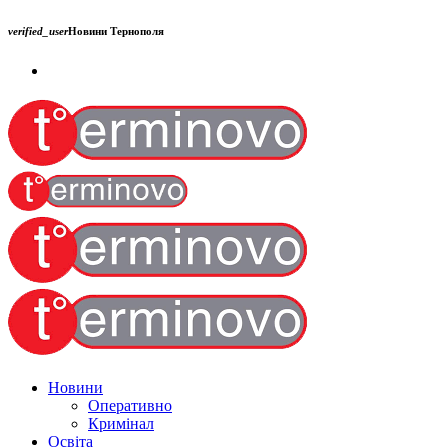
verified_user
Новини Тернополя
Новини
Оперативно
Кримінал
Освіта