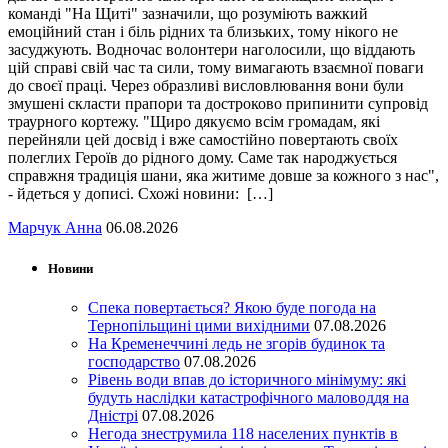
команді "На Щиті" зазначили, що розуміють важкий
емоційний стан і біль рідних та близьких, тому нікого не
засуджують. Водночас волонтери наголосили, що віддають
цій справі свій час та сили, тому вимагають взаємної поваги
до своєї праці. Через образливі висловлювання вони були
змушені скласти прапори та достроково припинити супровід
траурного кортежу. "Щиро дякуємо всім громадам, які
перейняли цей досвід і вже самостійно повертають своїх
полеглих Героїв до рідного дому. Саме так народжується
справжня традиція шани, яка житиме довше за кожного з нас",
- йдеться у дописі. Схожі новини: […]
Марчук Анна
06.08.2026
Новини
Спека повертається? Якою буде погода на
Тернопільщині цими вихідними
07.08.2026
На Кременеччині ледь не згорів будинок та
господарство
07.08.2026
Рівень води впав до історичного мінімуму: які
будуть наслідки катастрофічного маловоддя на
Дністрі
07.08.2026
Негода знеструмила 118 населених пунктів в