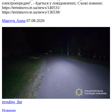
електропередачі", - йдеться у повідомленні. Схожі новини:
https://terminovo.te.ua/news/140531/
https://terminovo.te.ua/news/136538/
Марчук Анна
07.08.2026
trending_flat
Новини