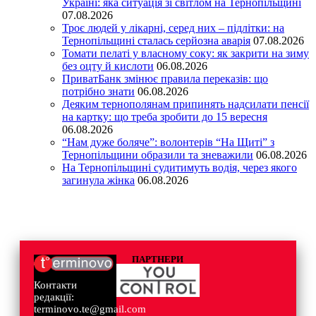
Україні: яка ситуація зі світлом на Тернопільщині
07.08.2026
Троє людей у лікарні, серед них – підлітки: на
Тернопільщині сталась серйозна аварія
07.08.2026
Томати пелаті у власному соку: як закрити на зиму
без оцту й кислоти
06.08.2026
ПриватБанк змінює правила переказів: що
потрібно знати
06.08.2026
Деяким тернополянам припинять надсилати пенсії
на картку: що треба зробити до 15 вересня
06.08.2026
“Нам дуже боляче”: волонтерів “На Щиті” з
Тернопільщини образили та зневажили
06.08.2026
На Тернопільщині судитимуть водія, через якого
загинула жінка
06.08.2026
ПАРТНЕРИ
Контакти
редакції:
terminovo.te@gmail.com