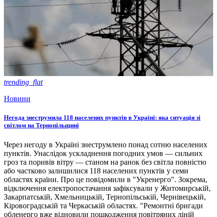
trending_flat
Новини
Негода знеструмила 118 населених пунктів в Україні: яка ситуація зі
світлом на Тернопільщині
Через негоду в Україні знеструмлено понад сотню населених
пунктів. Унаслідок ускладнення погодних умов — сильних
гроз та поривів вітру — станом на ранок без світла повністю
або частково залишилися 118 населених пунктів у семи
областях країни. Про це повідомили в "Укренерго". Зокрема,
відключення електропостачання зафіксували у Житомирській,
Закарпатській, Хмельницькій, Тернопільській, Чернівецькій,
Кіровоградській та Черкаській областях. "Ремонтні бригади
обленерго вже відновили пошкодження повітряних ліній