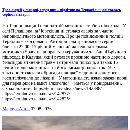
Троє людей у лікарні, серед них – підлітки: на Тернопільщині сталась
серйозна аварія
На Тернопільщині невнолітній мотоцикліст збив пішохода. У
селі Палашівка на Чортківщині сталася аварія за участю
неповнолітнього мотоцикліста. Про це повідомили в поліції
Тернопільської області. Автопригода трапилася 6 серпня
близько 22:00. 15-річний місцевий житель за кермом
мотоцикла Spark не впорався з керуванням та збив 41-річного
пішохода із Калуша, який рухався проїзною частиною дороги.
Унаслідок зіткнення травми отримали пішохід, а також 15-
річний водій мотоцикла та його пасажир-одноліток. Усіх
трьох постраждалих бригади швидкої медичної допомоги
госпіталізували до лікарні. "У мотоцикліста взяли зразки крові
для перевірки на вміст алкоголю", - йдеться у повідомленні.
Схожі новини: https://terminovo.te.ua/news/142898/
https://terminovo.te.ua/news/142837/
https://terminovo.te.ua/news/142825/
Марчук Анна
07.08.2026