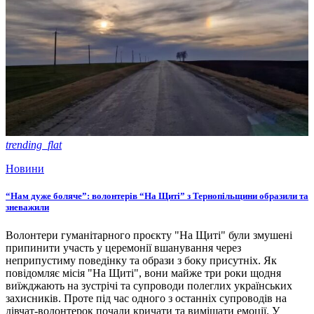
trending_flat
Новини
“Нам дуже боляче”: волонтерів “На Щиті” з Тернопільщини образили та
зневажили
Волонтери гуманітарного проєкту "На Щиті" були змушені
припинити участь у церемонії вшанування через
неприпустиму поведінку та образи з боку присутніх. Як
повідомляє місія "На Щиті", вони майже три роки щодня
виїжджають на зустрічі та супроводи полеглих українських
захисників. Проте під час одного з останніх супроводів на
дівчат-волонтерок почали кричати та виміщати емоції. У