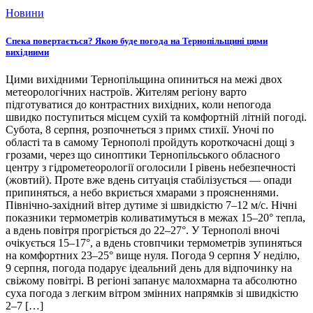
Новини
Спека повертається? Якою буде погода на Тернопільщині цими
вихідними
Цими вихідними Тернопільщина опиниться на межі двох
метеорологічних настроїв. Жителям регіону варто
підготуватися до контрастних вихідних, коли непогода
швидко поступиться місцем сухій та комфортній літній погоді.
Субота, 8 серпня, розпочнеться з примх стихії. Уночі по
області та в самому Тернополі пройдуть короткочасні дощі з
грозами, через що синоптики Тернопільського обласного
центру з гідрометеорології оголосили І рівень небезпечності
(жовтий). Проте вже вдень ситуація стабілізується — опади
припиняться, а небо вкриється хмарами з проясненнями.
Північно-західний вітер дутиме зі швидкістю 7–12 м/с. Нічні
показники термометрів коливатимуться в межах 15–20° тепла,
а вдень повітря прогріється до 22–27°. У Тернополі вночі
очікується 15–17°, а вдень стовпчики термометрів зупиняться
на комфортних 23–25° вище нуля. Погода 9 серпня У неділю,
9 серпня, погода подарує ідеальний день для відпочинку на
свіжому повітрі. В регіоні запанує малохмарна та абсолютно
суха погода з легким вітром змінних напрямків зі швидкістю
2–7 […]