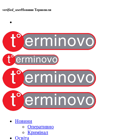
verified_user
Новини Тернополя
Новини
Оперативно
Кримінал
Освіта