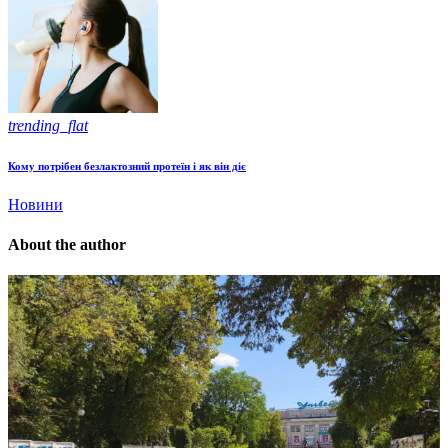
trending_flat
Кому потрібен безлактозний протеїн і як він діє
Новини
About the author