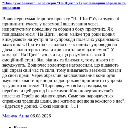
“Нам дуже боляче”: волонтерів “На Щиті” з Тернопільщини образили та
зневажили
Волонтери гуманітарного проєкту "На Щиті" були змушені
припинити участь у церемонії вшанування через
неприпустиму поведінку та образи з боку присутніх. Як
повідомляє місія "На Щиті", вони майже три роки щодня
виїжджають на зустрічі та супроводи полеглих українських
захисників. Проте під час одного з останніх супроводів на
дівчат-волонтерок почали кричати та виміщати емоції. У
команді "На Щиті" зазначили, що розуміють важкий
емоційний стан і біль рідних та близьких, тому нікого не
засуджують. Водночас волонтери наголосили, що віддають
цій справі свій час та сили, тому вимагають взаємної поваги
до своєї праці. Через образливі висловлювання вони були
змушені скласти прапори та достроково припинити супровід
траурного кортежу. "Щиро дякуємо всім громадам, які
перейняли цей досвід і вже самостійно повертають своїх
полеглих Героїв до рідного дому. Саме так народжується
справжня традиція шани, яка житиме довше за кожного з нас",
- йдеться у дописі. Схожі новини: […]
Марчук Анна
06.08.2026
Новини