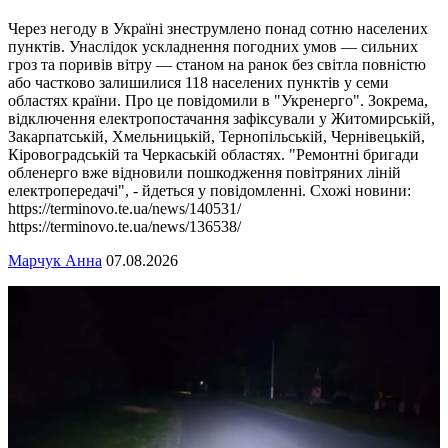
Через негоду в Україні знеструмлено понад сотню населених
пунктів. Унаслідок ускладнення погодних умов — сильних
гроз та поривів вітру — станом на ранок без світла повністю
або частково залишилися 118 населених пунктів у семи
областях країни. Про це повідомили в "Укренерго". Зокрема,
відключення електропостачання зафіксували у Житомирській,
Закарпатській, Хмельницькій, Тернопільській, Чернівецькій,
Кіровоградській та Черкаській областях. "Ремонтні бригади
обленерго вже відновили пошкодження повітряних ліній
електропередачі", - йдеться у повідомленні. Схожі новини:
https://terminovo.te.ua/news/140531/
https://terminovo.te.ua/news/136538/
Марчук Анна
07.08.2026