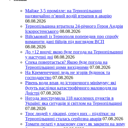
Майже 3,5 промілле: на Тернопільщині
надзвичайно п’яний водій втрапив в аварію
08.08.2026
Тернопільщина втратила 24-річного Героя Андрія
Іскоростенського
08.08.2026
Військовий із Тернополя попередив про спробу
виманити дані бійців під виглядом ВСП
08.08.2026
До +12 вночі: якою буде погода на Тернопільщині
у наступні дні
08.08.2026
Спека повертається? Якою буде погода на
Тернопільщині цими вихідними
07.08.2026
На Кременеччині ледь не згорів будинок та
господарство
07.08.2026
Рівень води впав до історичного мінімуму: які
будуть наслідки катастрофічного маловоддя на
Дністрі
07.08.2026
Негода знеструмила 118 населених пунктів в
Україні: яка ситуація зі світлом на Тернопільщині
07.08.2026
Троє людей у лікарні, серед них – підлітки: на
Тернопільщині сталась серйозна аварія
07.08.2026
Томати пелаті у власному соку: як закрити на зиму