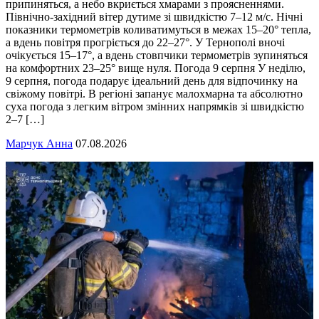
припиняться, а небо вкриється хмарами з проясненнями.
Північно-західний вітер дутиме зі швидкістю 7–12 м/с. Нічні
показники термометрів коливатимуться в межах 15–20° тепла,
а вдень повітря прогріється до 22–27°. У Тернополі вночі
очікується 15–17°, а вдень стовпчики термометрів зупиняться
на комфортних 23–25° вище нуля. Погода 9 серпня У неділю,
9 серпня, погода подарує ідеальний день для відпочинку на
свіжому повітрі. В регіоні запанує малохмарна та абсолютно
суха погода з легким вітром змінних напрямків зі швидкістю
2–7 […]
Марчук Анна
07.08.2026