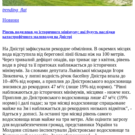
trending_flat
Новини
Рівень води впав до історичного мінімуму: які будуть наслідки
катастрофічного маловоддя на Дністрі
На Дністрі зафіксували рекордне обміління. В окремих місцях
вода відступила від берегової лінії більш ніж на 100 метрів.
Через тривалий дефіцит опадів, що триває ще з квітня, рівень
води в річці та її притоках наближається до історичних
мінімумів. За словами депутата Львівської міськради Ігоря
Зінкевича, у липні водність річок басейну Дністра впала до
10–40% від норми, а приплив до Дністровського водосховища
знизився до рекордних 47 м³/с (лише 19% від норми). "Рівні
наближаються до історичних мінімумів, місцями - нижче них.
Приплив до Дністровського водосховища лише 47 м³/с (19%
норми) і далі падає; за три місяці водосховище спрацьоване
майже на 3м і наближається до рекордних низьких відміток", -
йдеться у дописі. За останні три місяці рівень самого
водосховища впав майже на три метри. Аби оцінити загрозу
для водозабезпечення громад, представники України та
Молдови спільно інспектували Дністровське водосховище та