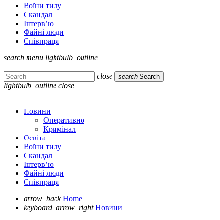
Воїни тилу
Скандал
Інтерв’ю
Файні люди
Співпраця
search
menu
lightbulb_outline
close
search
Search
lightbulb_outline
close
Новини
Оперативно
Кримінал
Освіта
Воїни тилу
Скандал
Інтерв’ю
Файні люди
Співпраця
arrow_back
Home
keyboard_arrow_right
Новини