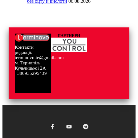
без оцту й кислоти
06.08.2026
ПАРТНЕРИ
Контакти
редакції:
terminovo.te@gmail.com
м. Тернопіль,
Кульчицької 2А
+380935295439