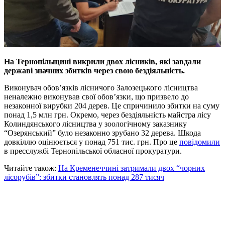
На Тернопільщині викрили двох лісників, які завдали
державі значних збитків через свою бездіяльність.
Виконувач обов’язків лісничого Залозецького лісництва
неналежно виконував свої обов’язки, що призвело до
незаконної вирубки 204 дерев. Це спричинило збитки на суму
понад 1,5 млн грн. Окремо, через бездіяльність майстра лісу
Колиндянського лісництва у зоологічному заказнику
“Озерянський” було незаконно зрубано 32 дерева. Шкода
довкіллю оцінюється у понад 751 тис. грн. Про це
повідомили
в пресслужбі Тернопільської обласної прокуратури.
Читайте також:
На Кременеччині затримали двох “чорних
лісорубів”: збитки становлять понад 287 тисяч