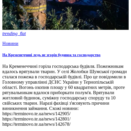
trending_flat
Новини
На Кременеччині ледь не згорів будинок та господарство
На Кременеччині горіла господарська будівля. Пожежникам
вдалось врятували тварин. У селі Жолобки Шумської громади
сталася пожежа в господарській будівлі. Про це повідомили в
Головному управлінні ДСНС України у Тернопільській
області. Вогонь охопив площу у 60 квадратних метрів, проте
рятувальникам вдалося приборкати полум'я. Врятували
житловий будинок, суміжну господарську споруду та 10
свійських тварин. Наразі фахівці з'ясовують причини
виникнення займання. Схожі новини:
https://terminovo.te.ua/news/142905/
https://terminovo.te.ua/news/142801/
https://terminovo.te.ua/news/142678/