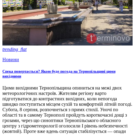
trending_flat
Новини
Спека повертається? Якою буде погода на Тернопільщині цими
вихідними
Цими вихідними Тернопільщина опиниться на межі двох
метеорологічних настроїв. Жителям регіону варто
підготуватися до контрастних вихідних, коли непогода
швидко поступиться місцем сухій та комфортній літній погоді.
Субота, 8 серпня, розпочнеться з примх стихії. Уночі по
області та в самому Тернополі пройдуть короткочасні дощі з
грозами, через що синоптики Тернопільського обласного
центру з гідрометеорології оголосили І рівень небезпечності
(жовтий). Проте вже вдень ситуація стабілізується — опади