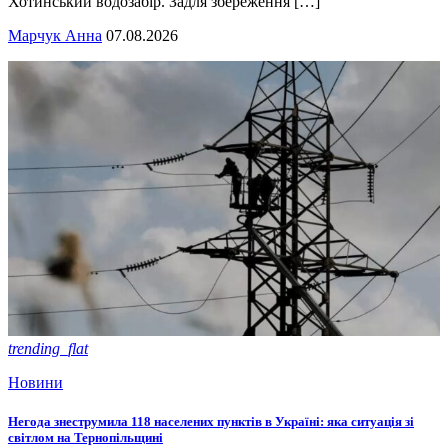
Хотинський водозабір. Задля збереження […]
Марчук Анна
07.08.2026
trending_flat
Новини
Негода знеструмила 118 населених пунктів в Україні: яка ситуація зі
світлом на Тернопільщині