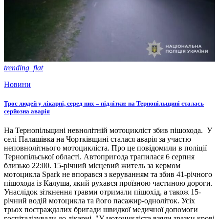
trending_flat
Новини
Троє людей у лікарні, серед них – підлітки: на Тернопільщині сталась
серйозна аварія
На Тернопільщині невнолітній мотоцикліст збив пішохода. У
селі Палашівка на Чортківщині сталася аварія за участю
неповнолітнього мотоцикліста. Про це повідомили в поліції
Тернопільської області. Автопригода трапилася 6 серпня
близько 22:00. 15-річний місцевий житель за кермом
мотоцикла Spark не впорався з керуванням та збив 41-річного
пішохода із Калуша, який рухався проїзною частиною дороги.
Унаслідок зіткнення травми отримали пішохід, а також 15-
річний водій мотоцикла та його пасажир-одноліток. Усіх
трьох постраждалих бригади швидкої медичної допомоги
госпіталізували до лікарні. "У мотоцикліста взяли зразки крові