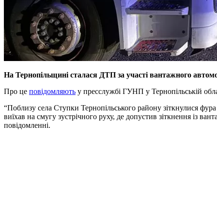
На Тернопільщині сталася ДТП за участі вантажного автомоб
Про це
повідомляють
у пресслужбі ГУНП у Тернопільській обла
“Поблизу села Ступки Тернопільського району зіткнулися фура 
виїхав на смугу зустрічного руху, де допустив зіткнення із ван
повідомленні.