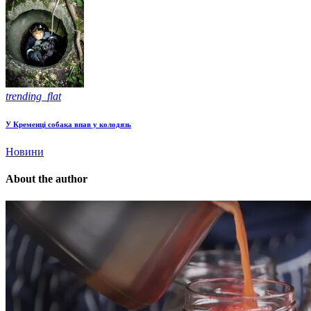
trending_flat
У Кременці собака впав у колодязь
Новини
About the author