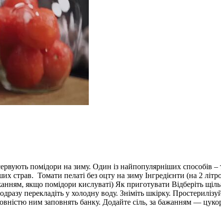
сервують помідори на зиму. Один із найпопулярніших способів – т
ших страв. Томати пелаті без оцту на зиму Інгредієнти (на 2 літро
а бажанням, якщо помідори кислуваті) Як приготувати Відберіть щ
одразу перекладіть у холодну воду. Зніміть шкірку. Простериліз
овністю ним заповнять банку. Додайте сіль, за бажанням — цукор