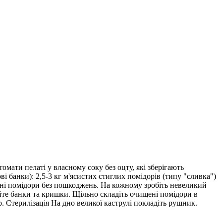
омати пелаті у власному соку без оцту, які зберігають
ві банки): 2,5-3 кг м'ясистих стиглих помідорів (типу "сливка")
ільні помідори без пошкоджень. На кожному зробіть невеликий
уйте банки та кришки. Щільно складіть очищені помідори в
. Стерилізація На дно великої каструлі покладіть рушник.