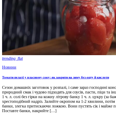
trending_flat
Новини
Томати пелаті у власному соку: як закрити на зиму без оцту й кислоти
Сезон домашніх заготовок у розпалі, і саме зараз господині кон
природний смак і чудово підходять для соусів, пасти, піци та ін
1 ч. л. солі без гірки на кожну літрову банку 1 ч. л. цукру (з
хрестоподібний надріз. Залийте окропом на 1-2 хвилини, потім 
банки, злегка притискаючи ложкою. Вони пустять сік і майже п
Поставте банки, накрийте […]