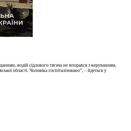
аними, водій сідлового тягача не впорався з керуванням,
ської області. Чоловіка госпіталізовано”, – йдеться у