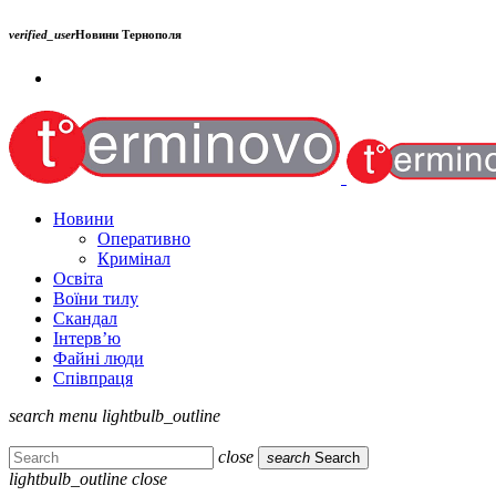
verified_user
Новини Тернополя
Новини
Оперативно
Кримінал
Освіта
Воїни тилу
Скандал
Інтерв’ю
Файні люди
Співпраця
search
menu
lightbulb_outline
close
search
Search
lightbulb_outline
close