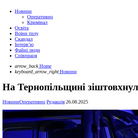
Новини
Оперативно
Кримінал
Освіта
Воїни тилу
Скандал
Інтерв’ю
Файні люди
Співпраця
arrow_back
Home
keyboard_arrow_right
Новини
На Тернопільщині зіштовхнули
Новини
Оперативно
Редакція
26.08.2025