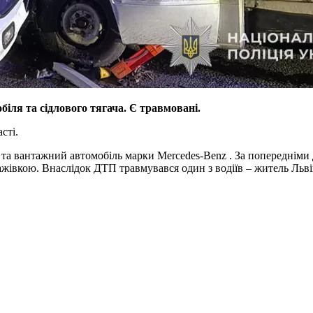
іля та сідлового тягача. Є травмовані.
сті.
та вантажний автомобіль марки Mercedes-Benz . За попередніми д
тажівкою. Внаслідок ДТП травмувався один з водіїв – житель Львів