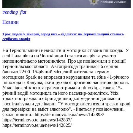
trending_flat
Новини
Троє людей у лікарні, серед них – підлітки: на Тернопільщині сталась
серйозна аварія
На Тернопільщині невнолітній мотоцикліст збив пішохода. У
селі Палашівка на Чортківщині сталася аварія за участю
неповнолітнього мотоцикліста. Про це повідомили в поліції
Тернопільської області. Автопригода трапилася 6 серпня
близько 22:00. 15-річний місцевий житель за кермом
мотоцикла Spark не впорався з керуванням та збив 41-річного
пішохода із Калуша, який рухався проїзною частиною дороги.
Унаслідок зіткнення травми отримали пішохід, а також 15-
річний водій мотоцикла та його пасажир-одноліток. Усіх
трьох постраждалих бригади швидкої медичної допомоги
госпіталізували до лікарні. "У мотоцикліста взяли зразки крові
для перевірки на вміст алкоголю", - йдеться у повідомленні.
Схожі новини: https://terminovo.te.ua/news/142898/
https://terminovo.te.ua/news/142837/
https://terminovo.te.ua/news/142825/