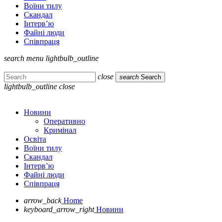
Воїни тилу
Скандал
Інтерв’ю
Файні люди
Співпраця
search
menu
lightbulb_outline
close
search
Search
lightbulb_outline
close
Новини
Оперативно
Кримінал
Освіта
Воїни тилу
Скандал
Інтерв’ю
Файні люди
Співпраця
arrow_back
Home
keyboard_arrow_right
Новини