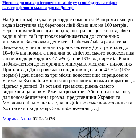
Рівень води впав до історичного мінімуму: які будуть наслідки
катастрофічного маловоддя на Дністрі
На Дністрі зафіксували рекордне обміління. В окремих місцях
вода відступила від берегової лінії більш ніж на 100 метрів.
Через тривалий дефіцит опадів, що триває ще з квітня, рівень
води в річці та її притоках наближається до історичних
мінімумів. За словами депутата Львівської міськради Ігоря
Зінкевича, у липні водність річок басейну Дністра впала до
10–40% від норми, а приплив до Дністровського водосховища
знизився до рекордних 47 м³/с (лише 19% від норми). "Рівні
наближаються до історичних мінімумів, місцями - нижче них.
Приплив до Дністровського водосховища лише 47 м³/с (19%
норми) і далі падає; за три місяці водосховище спрацьоване
майже на 3м і наближається до рекордних низьких відміток", -
йдеться у дописі. За останні три місяці рівень самого
водосховища впав майже на три метри. Аби оцінити загрозу
для водозабезпечення громад, представники України та
Молдови спільно інспектували Дністровське водосховище та
Хотинський водозабір. Задля збереження […]
Марчук Анна
07.08.2026