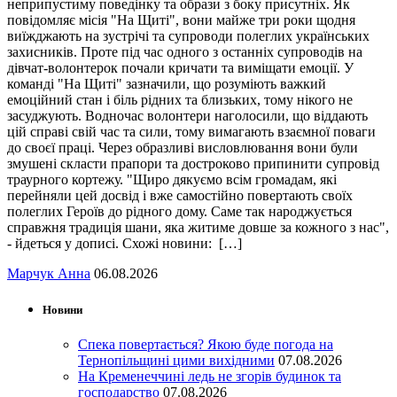
неприпустиму поведінку та образи з боку присутніх. Як
повідомляє місія "На Щиті", вони майже три роки щодня
виїжджають на зустрічі та супроводи полеглих українських
захисників. Проте під час одного з останніх супроводів на
дівчат-волонтерок почали кричати та виміщати емоції. У
команді "На Щиті" зазначили, що розуміють важкий
емоційний стан і біль рідних та близьких, тому нікого не
засуджують. Водночас волонтери наголосили, що віддають
цій справі свій час та сили, тому вимагають взаємної поваги
до своєї праці. Через образливі висловлювання вони були
змушені скласти прапори та достроково припинити супровід
траурного кортежу. "Щиро дякуємо всім громадам, які
перейняли цей досвід і вже самостійно повертають своїх
полеглих Героїв до рідного дому. Саме так народжується
справжня традиція шани, яка житиме довше за кожного з нас",
- йдеться у дописі. Схожі новини: […]
Марчук Анна
06.08.2026
Новини
Спека повертається? Якою буде погода на
Тернопільщині цими вихідними
07.08.2026
На Кременеччині ледь не згорів будинок та
господарство
07.08.2026