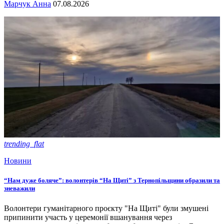
Марчук Анна
07.08.2026
trending_flat
Новини
“Нам дуже боляче”: волонтерів “На Щиті” з Тернопільщини образили та
зневажили
Волонтери гуманітарного проєкту "На Щиті" були змушені
припинити участь у церемонії вшанування через