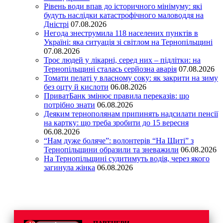
Рівень води впав до історичного мінімуму: які
будуть наслідки катастрофічного маловоддя на
Дністрі
07.08.2026
Негода знеструмила 118 населених пунктів в
Україні: яка ситуація зі світлом на Тернопільщині
07.08.2026
Троє людей у лікарні, серед них – підлітки: на
Тернопільщині сталась серйозна аварія
07.08.2026
Томати пелаті у власному соку: як закрити на зиму
без оцту й кислоти
06.08.2026
ПриватБанк змінює правила переказів: що
потрібно знати
06.08.2026
Деяким тернополянам припинять надсилати пенсії
на картку: що треба зробити до 15 вересня
06.08.2026
“Нам дуже боляче”: волонтерів “На Щиті” з
Тернопільщини образили та зневажили
06.08.2026
На Тернопільщині судитимуть водія, через якого
загинула жінка
06.08.2026