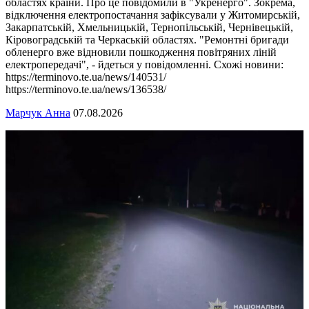
областях країни. Про це повідомили в "Укренерго". Зокрема,
відключення електропостачання зафіксували у Житомирській,
Закарпатській, Хмельницькій, Тернопільській, Чернівецькій,
Кіровоградській та Черкаській областях. "Ремонтні бригади
обленерго вже відновили пошкодження повітряних ліній
електропередачі", - йдеться у повідомленні. Схожі новини:
https://terminovo.te.ua/news/140531/
https://terminovo.te.ua/news/136538/
Марчук Анна
07.08.2026