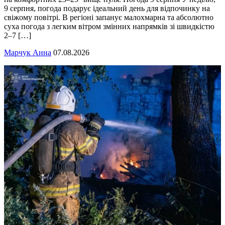
9 серпня, погода подарує ідеальний день для відпочинку на
свіжому повітрі. В регіоні запанує малохмарна та абсолютно
суха погода з легким вітром змінних напрямків зі швидкістю
2–7 […]
Марчук Анна
07.08.2026