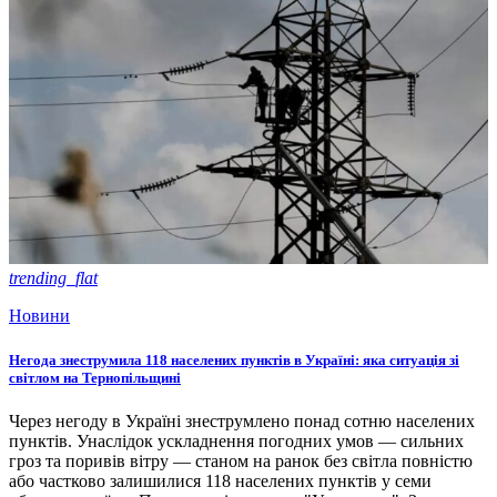
trending_flat
Новини
Негода знеструмила 118 населених пунктів в Україні: яка ситуація зі
світлом на Тернопільщині
Через негоду в Україні знеструмлено понад сотню населених
пунктів. Унаслідок ускладнення погодних умов — сильних
гроз та поривів вітру — станом на ранок без світла повністю
або частково залишилися 118 населених пунктів у семи