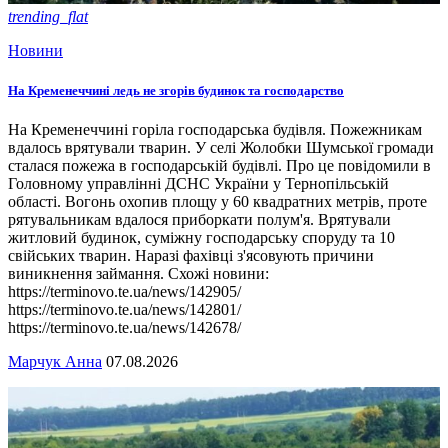
trending_flat
Новини
На Кременеччині ледь не згорів будинок та господарство
На Кременеччині горіла господарська будівля. Пожежникам
вдалось врятували тварин. У селі Жолобки Шумської громади
сталася пожежа в господарській будівлі. Про це повідомили в
Головному управлінні ДСНС України у Тернопільській
області. Вогонь охопив площу у 60 квадратних метрів, проте
рятувальникам вдалося приборкати полум'я. Врятували
житловий будинок, суміжну господарську споруду та 10
свійських тварин. Наразі фахівці з'ясовують причини
виникнення займання. Схожі новини:
https://terminovo.te.ua/news/142905/
https://terminovo.te.ua/news/142801/
https://terminovo.te.ua/news/142678/
Марчук Анна
07.08.2026