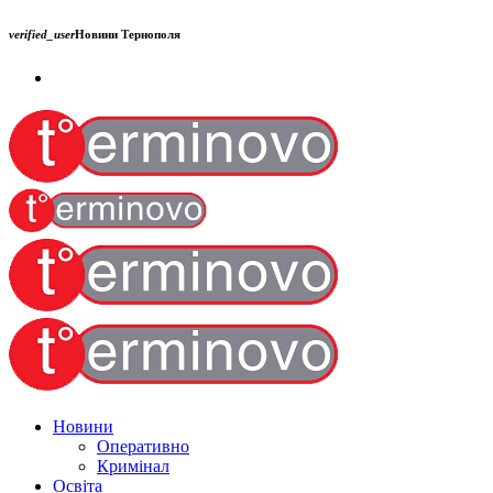
verified_user
Новини Тернополя
Новини
Оперативно
Кримінал
Освіта