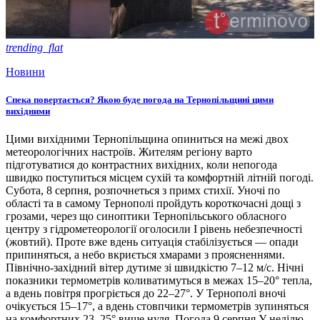
trending_flat
Новини
Спека повертається? Якою буде погода на Тернопільщині цими
вихідними
Цими вихідними Тернопільщина опиниться на межі двох
метеорологічних настроїв. Жителям регіону варто
підготуватися до контрастних вихідних, коли непогода
швидко поступиться місцем сухій та комфортній літній погоді.
Субота, 8 серпня, розпочнеться з примх стихії. Уночі по
області та в самому Тернополі пройдуть короткочасні дощі з
грозами, через що синоптики Тернопільського обласного
центру з гідрометеорології оголосили І рівень небезпечності
(жовтий). Проте вже вдень ситуація стабілізується — опади
припиняться, а небо вкриється хмарами з проясненнями.
Північно-західний вітер дутиме зі швидкістю 7–12 м/с. Нічні
показники термометрів коливатимуться в межах 15–20° тепла,
а вдень повітря прогріється до 22–27°. У Тернополі вночі
очікується 15–17°, а вдень стовпчики термометрів зупиняться
на комфортних 23–25° вище нуля. Погода 9 серпня У неділю,