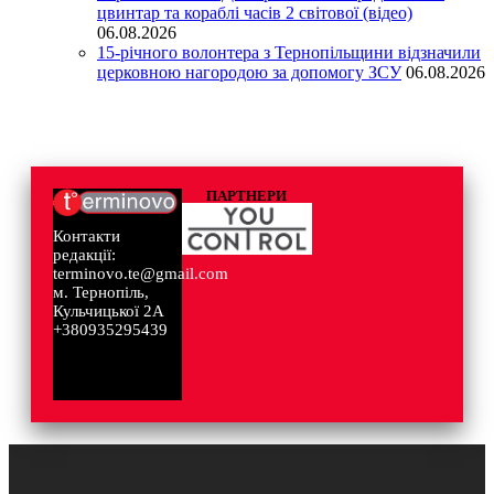
цвинтар та кораблі часів 2 світової (відео)
06.08.2026
15-річного волонтера з Тернопільщини відзначили
церковною нагородою за допомогу ЗСУ
06.08.2026
ПАРТНЕРИ
Контакти
редакції:
terminovo.te@gmail.com
м. Тернопіль,
Кульчицької 2А
+380935295439