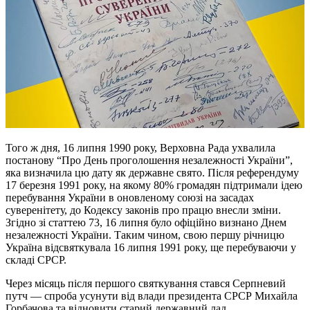
Того ж дня, 16 липня 1990 року, Верховна Рада ухвалила
постанову “Про День проголошення незалежності України”,
яка визначила цю дату як державне свято. Після референдуму
17 березня 1991 року, на якому 80% громадян підтримали ідею
перебування України в оновленому союзі на засадах
суверенітету, до Кодексу законів про працю внесли зміни.
Згідно зі статтею 73, 16 липня було офіційно визнано Днем
незалежності України. Таким чином, свою першу річницю
Україна відсвяткувала 16 липня 1991 року, ще перебуваючи у
складі СРСР.
Через місяць після першого святкування стався Серпневий
путч — спроба усунути від влади президента СРСР Михайла
Горбачова та відновити старий державний лад.