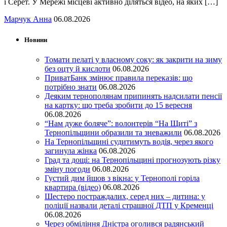
і Серет. У Мережі місцеві активно діляться відео, на яких […]
Марчук Анна
06.08.2026
Новини
Томати пелаті у власному соку: як закрити на зиму
без оцту й кислоти
06.08.2026
ПриватБанк змінює правила переказів: що
потрібно знати
06.08.2026
Деяким тернополянам припинять надсилати пенсії
на картку: що треба зробити до 15 вересня
06.08.2026
“Нам дуже боляче”: волонтерів “На Щиті” з
Тернопільщини образили та зневажили
06.08.2026
На Тернопільщині судитимуть водія, через якого
загинула жінка
06.08.2026
Град та дощі: на Тернопільщині прогнозують різку
зміну погоди
06.08.2026
Густий дим йшов з вікна: у Тернополі горіла
квартира (відео)
06.08.2026
Шестеро постраждалих, серед них – дитина: у
поліції назвали деталі страшної ДТП у Кременці
06.08.2026
Через обміління Дністра оголився радянський