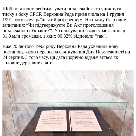
Щоб остаточно легітимізувати незалежність та уникнути
тиску з боку СРСР, Верховна Рада призначила на 1 грудня
1991 року всеукраїнський референдум. На ньому було одне
запитання: “Чи підтверджуєте Ви Акт проголошення
незалежності України?”. У голосуванні взяли участь понад
31,8 млн громадян, з яких 90,32% відповіли “так”.
Вже 20 лютого 1992 року Верховна Рада ухвалила нову
постанову, якою перенесла святкування Дня Незалежності на
24 серпня. З того часу, ця дата щорічно відзначається як
головне державне свято.