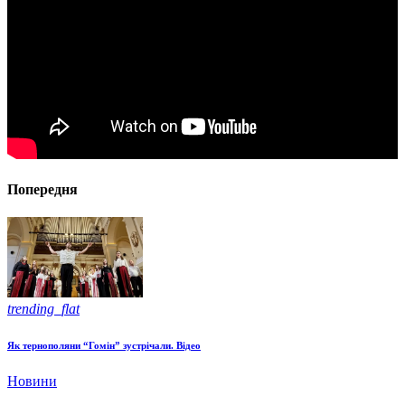
Попередня
trending_flat
Як тернополяни “Гомін” зустрічали. Відео
Новини