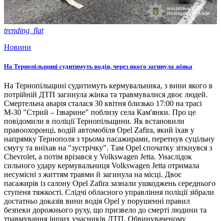
trending_flat
Новини
На Тернопільщині судитимуть водія, через якого загинула жінка
На Тернопільщині судитимуть кермувальника, з вини якого в
потрійній ДТП загинула жінка та травмувалися двоє людей.
Смертельна аварія сталася 30 квітня близько 17:00 на трасі
М-30 "Стрий – Ізварине" поблизу села Кам'янки. Про це
повідомили в поліції Тернопільщини. Як встановили
правоохоронці, водій автомобіля Opel Zafira, який їхав у
напрямку Тернополя з трьома пасажирами, перетнув суцільну
смугу та виїхав на "зустрічку". Там Opel спочатку зіткнувся з
Chevrolet, а потім врізався у Volkswagen Jetta. Унаслідок
сильного удару кермувальниця Volkswagen Jetta отримала
несумісні з життям травми й загинула на місці. Двоє
пасажирів із салону Opel Zafira зазнали ушкоджень середнього
ступеня тяжкості. Слідчі обласного управління поліції зібрали
достатньо доказів вини водія Opel у порушенні правил
безпеки дорожнього руху, що призвело до смерті людини та
травмування інших учасників ДТП. Обвинуваченому