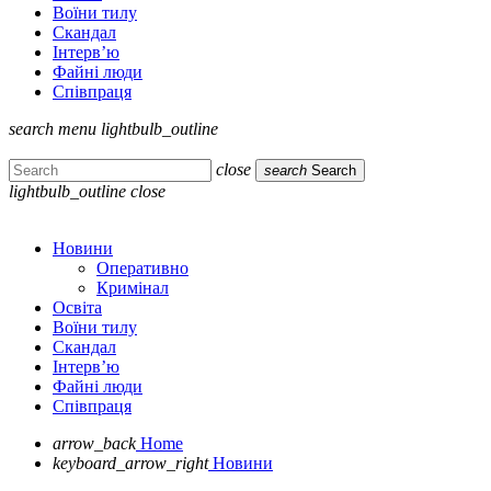
Воїни тилу
Скандал
Інтерв’ю
Файні люди
Співпраця
search
menu
lightbulb_outline
close
search
Search
lightbulb_outline
close
Новини
Оперативно
Кримінал
Освіта
Воїни тилу
Скандал
Інтерв’ю
Файні люди
Співпраця
arrow_back
Home
keyboard_arrow_right
Новини