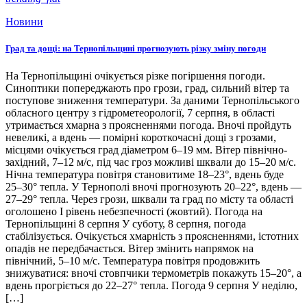
Новини
Град та дощі: на Тернопільщині прогнозують різку зміну погоди
На Тернопільщині очікується різке погіршення погоди.
Синоптики попереджають про грози, град, сильний вітер та
поступове зниження температури. За даними Тернопільського
обласного центру з гідрометеорології, 7 серпня, в області
утримається хмарна з проясненнями погода. Вночі пройдуть
невеликі, а вдень — помірні короткочасні дощі з грозами,
місцями очікується град діаметром 6–19 мм. Вітер північно-
західний, 7–12 м/с, під час гроз можливі шквали до 15–20 м/с.
Нічна температура повітря становитиме 18–23°, вдень буде
25–30° тепла. У Тернополі вночі прогнозують 20–22°, вдень —
27–29° тепла. Через грози, шквали та град по місту та області
оголошено І рівень небезпечності (жовтий). Погода на
Тернопільщині 8 серпня У суботу, 8 серпня, погода
стабілізується. Очікується хмарність з проясненнями, істотних
опадів не передбачається. Вітер змінить напрямок на
північний, 5–10 м/с. Температура повітря продовжить
знижуватися: вночі стовпчики термометрів покажуть 15–20°, а
вдень прогріється до 22–27° тепла. Погода 9 серпня У неділю,
[…]