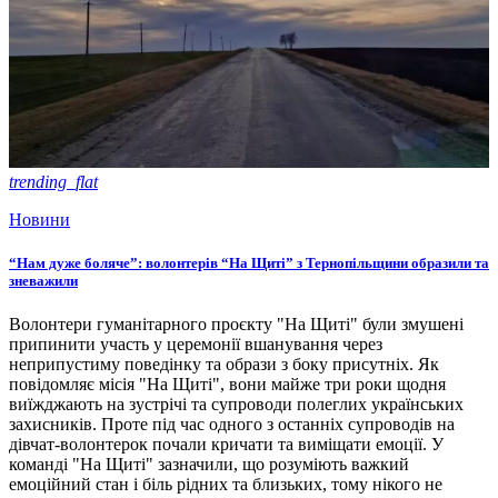
trending_flat
Новини
“Нам дуже боляче”: волонтерів “На Щиті” з Тернопільщини образили та
зневажили
Волонтери гуманітарного проєкту "На Щиті" були змушені
припинити участь у церемонії вшанування через
неприпустиму поведінку та образи з боку присутніх. Як
повідомляє місія "На Щиті", вони майже три роки щодня
виїжджають на зустрічі та супроводи полеглих українських
захисників. Проте під час одного з останніх супроводів на
дівчат-волонтерок почали кричати та виміщати емоції. У
команді "На Щиті" зазначили, що розуміють важкий
емоційний стан і біль рідних та близьких, тому нікого не