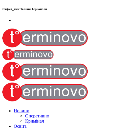
verified_user
Новини Тернополя
Новини
Оперативно
Кримінал
Освіта