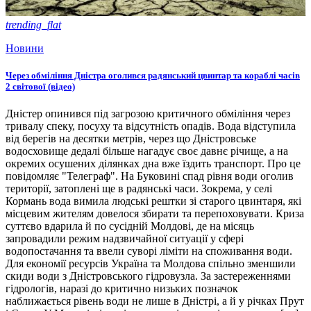
trending_flat
Новини
Через обміління Дністра оголився радянський цвинтар та кораблі часів
2 світової (відео)
Дністер опинився під загрозою критичного обміління через
тривалу спеку, посуху та відсутність опадів. Вода відступила
від берегів на десятки метрів, через що Дністровське
водосховище дедалі більше нагадує своє давнє річище, а на
окремих осушених ділянках дна вже їздить транспорт. Про це
повідомляє "Телеграф". На Буковині спад рівня води оголив
території, затоплені ще в радянські часи. Зокрема, у селі
Кормань вода вимила людські рештки зі старого цвинтаря, які
місцевим жителям довелося збирати та перепоховувати. Криза
суттєво вдарила й по сусідній Молдові, де на місяць
запровадили режим надзвичайної ситуації у сфері
водопостачання та ввели суворі ліміти на споживання води.
Для економії ресурсів Україна та Молдова спільно зменшили
скиди води з Дністровського гідровузла. За застереженнями
гідрологів, наразі до критично низьких позначок
наближається рівень води не лише в Дністрі, а й у річках Прут