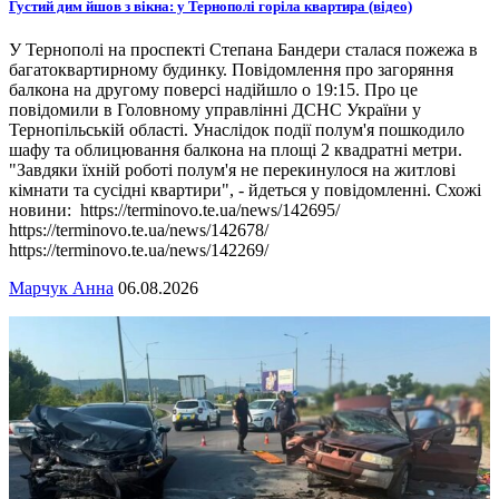
Густий дим йшов з вікна: у Тернополі горіла квартира (відео)
У Тернополі на проспекті Степана Бандери сталася пожежа в
багатоквартирному будинку. Повідомлення про загоряння
балкона на другому поверсі надійшло о 19:15. Про це
повідомили в Головному управлінні ДСНС України у
Тернопільській області. Унаслідок події полум'я пошкодило
шафу та облицювання балкона на площі 2 квадратні метри.
"Завдяки їхній роботі полум'я не перекинулося на житлові
кімнати та сусідні квартири", - йдеться у повідомленні. Схожі
новини: https://terminovo.te.ua/news/142695/
https://terminovo.te.ua/news/142678/
https://terminovo.te.ua/news/142269/
Марчук Анна
06.08.2026