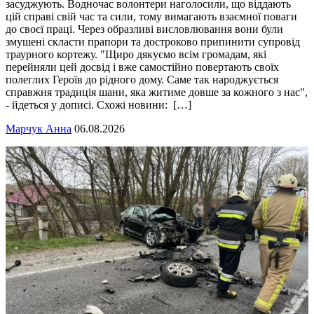
засуджують. Водночас волонтери наголосили, що віддають
цій справі свій час та сили, тому вимагають взаємної поваги
до своєї праці. Через образливі висловлювання вони були
змушені скласти прапори та достроково припинити супровід
траурного кортежу. "Щиро дякуємо всім громадам, які
перейняли цей досвід і вже самостійно повертають своїх
полеглих Героїв до рідного дому. Саме так народжується
справжня традиція шани, яка житиме довше за кожного з нас",
- йдеться у дописі. Схожі новини: […]
Марчук Анна
06.08.2026