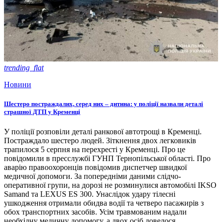
trending_flat
Новини
Шестеро постраждалих, серед них – дитина: у поліції назвали деталі
страшної ДТП у Кременці
У поліції розповіли деталі ранкової автотрощі в Кременці.
Постраждало шестеро людей. Зіткнення двох легковиків
трапилося 5 серпня на перехресті у Кременці. Про це
повідомили в пресслужбі ГУНП Тернопільської області. Про
аварію правоохоронців повідомив диспетчер швидкої
медичної допомоги. За попередніми даними слідчо-
оперативної групи, на дорозі не розминулися автомобілі IKSO
Samand та LEXUS ES 300. Унаслідок удару тілесні
ушкодження отримали обидва водії та четверо пасажирів з
обох транспортних засобів. Усім травмованим надали
необхідну медичну допомогу, а двох осіб довелося