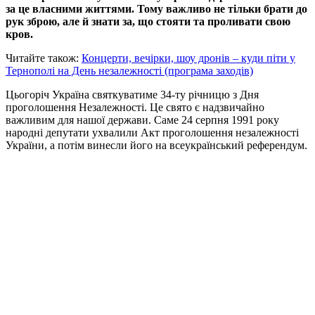
за це власними життями. Тому важливо не тільки брати до
рук зброю, але й знати за, що стояти та проливати свою
кров.
Читайте також:
Концерти, вечірки, шоу дронів – куди піти у
Тернополі на День незалежності (програма заходів)
Цьогоріч Україна святкуватиме 34-ту річницю з Дня
проголошення Незалежності. Це свято є надзвичайно
важливим для нашої держави. Саме 24 серпня 1991 року
народні депутати ухвалили Акт проголошення незалежності
України, а потім винесли його на всеукраїнський референдум.