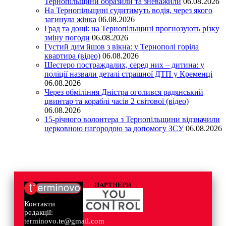
Тернопільщини образили та зневажили
06.08.2026
На Тернопільщині судитимуть водія, через якого
загинула жінка
06.08.2026
Град та дощі: на Тернопільщині прогнозують різку
зміну погоди
06.08.2026
Густий дим йшов з вікна: у Тернополі горіла
квартира (відео)
06.08.2026
Шестеро постраждалих, серед них – дитина: у
поліції назвали деталі страшної ДТП у Кременці
06.08.2026
Через обміління Дністра оголився радянський
цвинтар та кораблі часів 2 світової (відео)
06.08.2026
15-річного волонтера з Тернопільщини відзначили
церковною нагородою за допомогу ЗСУ
06.08.2026
ПАРТНЕРИ
Контакти
редакції:
terminovo.te@gmail.com