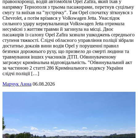
правоохоронці, водій автомобіля Opel Zafira, який їхав у
напрямку Тернополя з трьома пасажирами, перетнув суцільну
смугу та виїхав на "зустрічку". Там Opel спочатку зіткнувся з
Chevrolet, а потім врізався у Volkswagen Jetta. Унаслідок
сильного удару кермувальниця Volkswagen Jetta отримала
несумісні з життям травми й загинула на місці. Двоє
пасажирів із салону Opel Zafira зазнали ушкоджень середнього
ступеня тяжкості. Слідчі обласного управління поліції зібрали
достатньо доказів вини водія Opel у порушенні правил
безпеки дорожнього руху, що призвело до смерті людини та
травмування інших учасників ДТП. Обвинуваченому
загрожує кримінальна відповідальність. "Обвинувальний акт
за частиною 2 статті 286 Кримінального кодексу України
слідчі поліції […]
Марчук Анна
06.08.2026