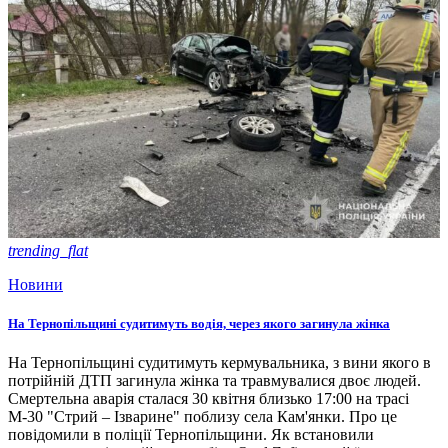
trending_flat
Новини
На Тернопільщині судитимуть водія, через якого загинула жінка
На Тернопільщині судитимуть кермувальника, з вини якого в
потрійній ДТП загинула жінка та травмувалися двоє людей.
Смертельна аварія сталася 30 квітня близько 17:00 на трасі
М-30 "Стрий – Ізварине" поблизу села Кам'янки. Про це
повідомили в поліції Тернопільщини. Як встановили