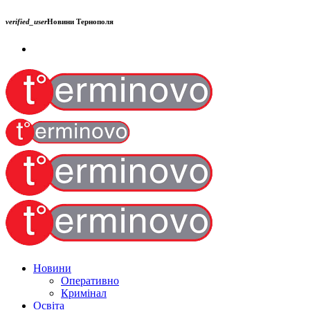
verified_user
Новини Тернополя
Новини
Оперативно
Кримінал
Освіта