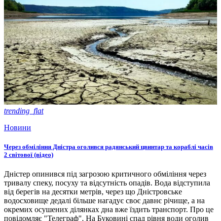
trending_flat
Новини
Через обміління Дністра оголився радянський цвинтар та кораблі часів
2 світової (відео)
Дністер опинився під загрозою критичного обміління через
тривалу спеку, посуху та відсутність опадів. Вода відступила
від берегів на десятки метрів, через що Дністровське
водосховище дедалі більше нагадує своє давнє річище, а на
окремих осушених ділянках дна вже їздить транспорт. Про це
повідомляє "Телеграф". На Буковині спад рівня води оголив