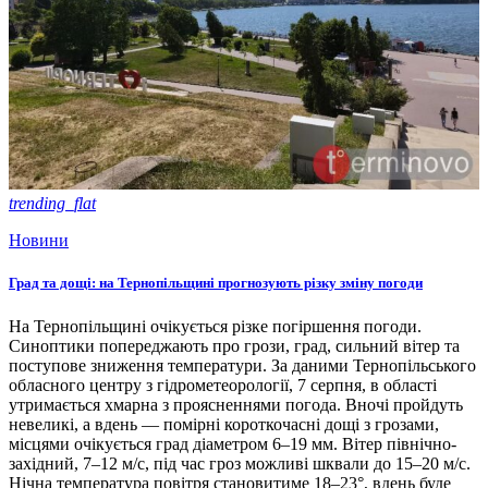
trending_flat
Новини
Град та дощі: на Тернопільщині прогнозують різку зміну погоди
На Тернопільщині очікується різке погіршення погоди.
Синоптики попереджають про грози, град, сильний вітер та
поступове зниження температури. За даними Тернопільського
обласного центру з гідрометеорології, 7 серпня, в області
утримається хмарна з проясненнями погода. Вночі пройдуть
невеликі, а вдень — помірні короткочасні дощі з грозами,
місцями очікується град діаметром 6–19 мм. Вітер північно-
західний, 7–12 м/с, під час гроз можливі шквали до 15–20 м/с.
Нічна температура повітря становитиме 18–23°, вдень буде