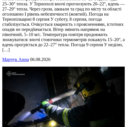
25–30° тепла. У Тернополі вночі прогнозують 20–22°, вдень —
27–29° тепла. Через грози, шквали та град по місту та області
оголошено І рівень небезпечності (жовтий). Погода на
Тернопільщині 8 серпня У суботу, 8 серпня, погода
стабілізується. Очікується хмарність з проясненнями, істотних
опадів не передбачається. Вітер змінить напрямок на
північний, 5–10 м/с. Температура повітря продовжить
знижуватися: вночі стовпчики термометрів покажуть 15–20°, а
вдень прогріється до 22–27° тепла. Погода 9 серпня У неділю,
[…]
Марчук Анна
06.08.2026