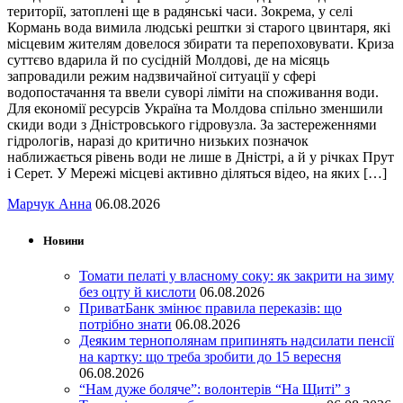
території, затоплені ще в радянські часи. Зокрема, у селі
Кормань вода вимила людські рештки зі старого цвинтаря, які
місцевим жителям довелося збирати та перепоховувати. Криза
суттєво вдарила й по сусідній Молдові, де на місяць
запровадили режим надзвичайної ситуації у сфері
водопостачання та ввели суворі ліміти на споживання води.
Для економії ресурсів Україна та Молдова спільно зменшили
скиди води з Дністровського гідровузла. За застереженнями
гідрологів, наразі до критично низьких позначок
наближається рівень води не лише в Дністрі, а й у річках Прут
і Серет. У Мережі місцеві активно діляться відео, на яких […]
Марчук Анна
06.08.2026
Новини
Томати пелаті у власному соку: як закрити на зиму
без оцту й кислоти
06.08.2026
ПриватБанк змінює правила переказів: що
потрібно знати
06.08.2026
Деяким тернополянам припинять надсилати пенсії
на картку: що треба зробити до 15 вересня
06.08.2026
“Нам дуже боляче”: волонтерів “На Щиті” з