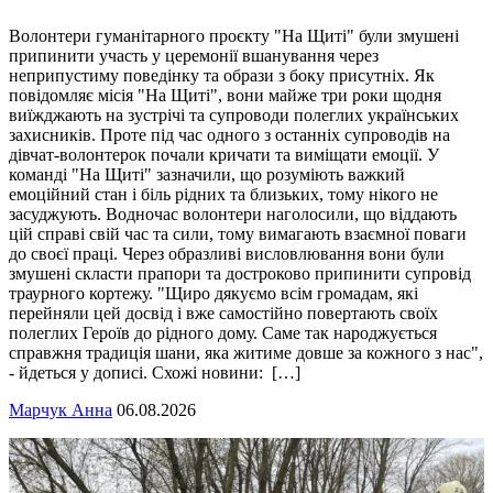
Волонтери гуманітарного проєкту "На Щиті" були змушені
припинити участь у церемонії вшанування через
неприпустиму поведінку та образи з боку присутніх. Як
повідомляє місія "На Щиті", вони майже три роки щодня
виїжджають на зустрічі та супроводи полеглих українських
захисників. Проте під час одного з останніх супроводів на
дівчат-волонтерок почали кричати та виміщати емоції. У
команді "На Щиті" зазначили, що розуміють важкий
емоційний стан і біль рідних та близьких, тому нікого не
засуджують. Водночас волонтери наголосили, що віддають
цій справі свій час та сили, тому вимагають взаємної поваги
до своєї праці. Через образливі висловлювання вони були
змушені скласти прапори та достроково припинити супровід
траурного кортежу. "Щиро дякуємо всім громадам, які
перейняли цей досвід і вже самостійно повертають своїх
полеглих Героїв до рідного дому. Саме так народжується
справжня традиція шани, яка житиме довше за кожного з нас",
- йдеться у дописі. Схожі новини: […]
Марчук Анна
06.08.2026