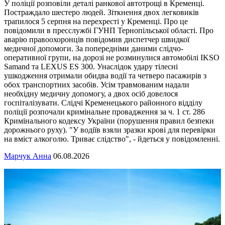
У поліції розповіли деталі ранкової автотрощі в Кременці.
Постраждало шестеро людей. Зіткнення двох легковиків
трапилося 5 серпня на перехресті у Кременці. Про це
повідомили в пресслужбі ГУНП Тернопільської області. Про
аварію правоохоронців повідомив диспетчер швидкої
медичної допомоги. За попередніми даними слідчо-
оперативної групи, на дорозі не розминулися автомобілі IKSO
Samand та LEXUS ES 300. Унаслідок удару тілесні
ушкодження отримали обидва водії та четверо пасажирів з
обох транспортних засобів. Усім травмованим надали
необхідну медичну допомогу, а двох осіб довелося
госпіталізувати. Слідчі Кременецького районного відділу
поліції розпочали кримінальне провадження за ч. 1 ст. 286
Кримінального кодексу України (порушення правил безпеки
дорожнього руху). "У водіїв взяли зразки крові для перевірки
на вміст алкоголю. Триває слідство", - йдеться у повідомленні.
Марчук Анна
06.08.2026