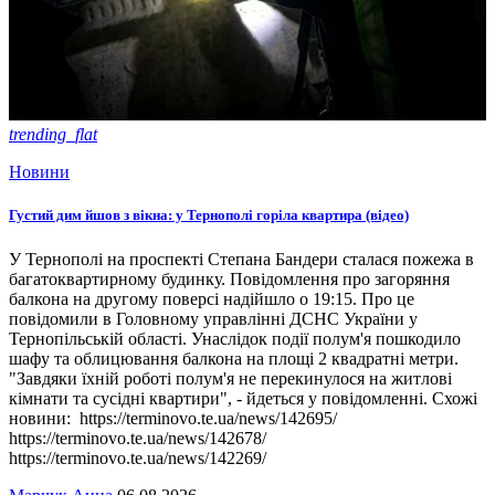
trending_flat
Новини
Густий дим йшов з вікна: у Тернополі горіла квартира (відео)
У Тернополі на проспекті Степана Бандери сталася пожежа в
багатоквартирному будинку. Повідомлення про загоряння
балкона на другому поверсі надійшло о 19:15. Про це
повідомили в Головному управлінні ДСНС України у
Тернопільській області. Унаслідок події полум'я пошкодило
шафу та облицювання балкона на площі 2 квадратні метри.
"Завдяки їхній роботі полум'я не перекинулося на житлові
кімнати та сусідні квартири", - йдеться у повідомленні. Схожі
новини: https://terminovo.te.ua/news/142695/
https://terminovo.te.ua/news/142678/
https://terminovo.te.ua/news/142269/