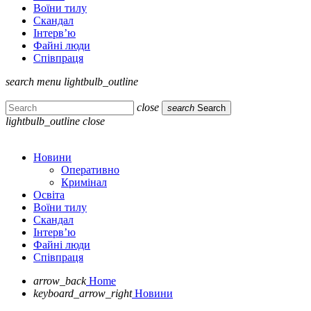
Воїни тилу
Скандал
Інтерв’ю
Файні люди
Співпраця
search
menu
lightbulb_outline
close
search
Search
lightbulb_outline
close
Новини
Оперативно
Кримінал
Освіта
Воїни тилу
Скандал
Інтерв’ю
Файні люди
Співпраця
arrow_back
Home
keyboard_arrow_right
Новини