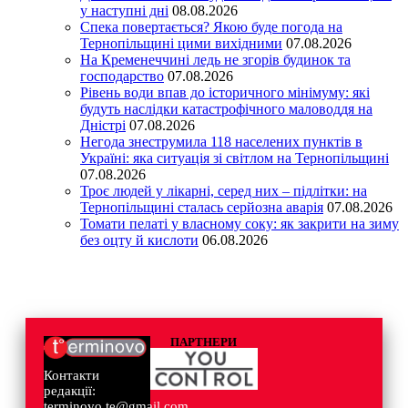
у наступні дні
08.08.2026
Спека повертається? Якою буде погода на
Тернопільщині цими вихідними
07.08.2026
На Кременеччині ледь не згорів будинок та
господарство
07.08.2026
Рівень води впав до історичного мінімуму: які
будуть наслідки катастрофічного маловоддя на
Дністрі
07.08.2026
Негода знеструмила 118 населених пунктів в
Україні: яка ситуація зі світлом на Тернопільщині
07.08.2026
Троє людей у лікарні, серед них – підлітки: на
Тернопільщині сталась серйозна аварія
07.08.2026
Томати пелаті у власному соку: як закрити на зиму
без оцту й кислоти
06.08.2026
ПАРТНЕРИ
Контакти
редакції:
terminovo.te@gmail.com