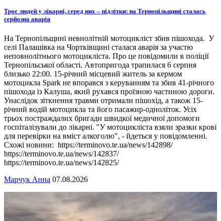
Троє людей у лікарні, серед них – підлітки: на Тернопільщині сталась
серйозна аварія
На Тернопільщині невнолітній мотоцикліст збив пішохода. У
селі Палашівка на Чортківщині сталася аварія за участю
неповнолітнього мотоцикліста. Про це повідомили в поліції
Тернопільської області. Автопригода трапилася 6 серпня
близько 22:00. 15-річний місцевий житель за кермом
мотоцикла Spark не впорався з керуванням та збив 41-річного
пішохода із Калуша, який рухався проїзною частиною дороги.
Унаслідок зіткнення травми отримали пішохід, а також 15-
річний водій мотоцикла та його пасажир-одноліток. Усіх
трьох постраждалих бригади швидкої медичної допомоги
госпіталізували до лікарні. "У мотоцикліста взяли зразки крові
для перевірки на вміст алкоголю", - йдеться у повідомленні.
Схожі новини: https://terminovo.te.ua/news/142898/
https://terminovo.te.ua/news/142837/
https://terminovo.te.ua/news/142825/
Марчук Анна
07.08.2026