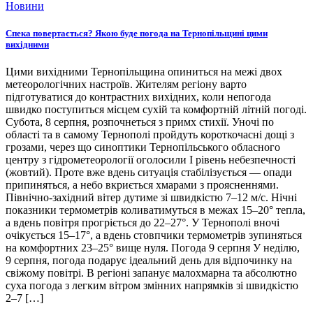
Новини
Спека повертається? Якою буде погода на Тернопільщині цими
вихідними
Цими вихідними Тернопільщина опиниться на межі двох
метеорологічних настроїв. Жителям регіону варто
підготуватися до контрастних вихідних, коли непогода
швидко поступиться місцем сухій та комфортній літній погоді.
Субота, 8 серпня, розпочнеться з примх стихії. Уночі по
області та в самому Тернополі пройдуть короткочасні дощі з
грозами, через що синоптики Тернопільського обласного
центру з гідрометеорології оголосили І рівень небезпечності
(жовтий). Проте вже вдень ситуація стабілізується — опади
припиняться, а небо вкриється хмарами з проясненнями.
Північно-західний вітер дутиме зі швидкістю 7–12 м/с. Нічні
показники термометрів коливатимуться в межах 15–20° тепла,
а вдень повітря прогріється до 22–27°. У Тернополі вночі
очікується 15–17°, а вдень стовпчики термометрів зупиняться
на комфортних 23–25° вище нуля. Погода 9 серпня У неділю,
9 серпня, погода подарує ідеальний день для відпочинку на
свіжому повітрі. В регіоні запанує малохмарна та абсолютно
суха погода з легким вітром змінних напрямків зі швидкістю
2–7 […]