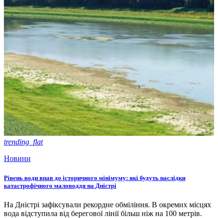
trending_flat
Новини
Рівень води впав до історичного мінімуму: які будуть наслідки
катастрофічного маловоддя на Дністрі
На Дністрі зафіксували рекордне обміління. В окремих місцях
вода відступила від берегової лінії більш ніж на 100 метрів.