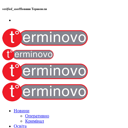
verified_user
Новини Тернополя
Новини
Оперативно
Кримінал
Освіта