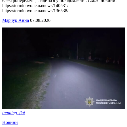
електропередачі", - йдеться у повідомленні. Схожі новини:
https://terminovo.te.ua/news/140531/
https://terminovo.te.ua/news/136538/
Марчук Анна
07.08.2026
trending_flat
Новини