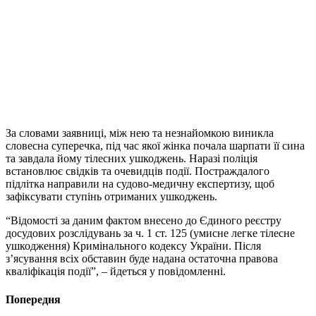
За словами заявниці, між нею та незнайомкою виникла
словесна суперечка, під час якої жінка почала шарпати її сина
та завдала йому тілесних ушкоджень. Наразі поліція
встановлює свідків та очевидців події. Постраждалого
підлітка направили на судово-медичну експертизу, щоб
зафіксувати ступінь отриманих ушкоджень.
“Відомості за даним фактом внесено до Єдиного реєстру
досудових розслідувань за ч. 1 ст. 125 (умисне легке тілесне
ушкодження) Кримінального кодексу України. Після
з’ясування всіх обставин буде надана остаточна правова
кваліфікація події”, – йдеться у повідомленні.
Попередня