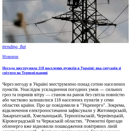
trending_flat
Новини
Негода знеструмила 118 населених пунктів в Україні: яка ситуація зі
світлом на Тернопільщині
Через негоду в Україні знеструмлено понад сотню населених
пунктів. Унаслідок ускладнення погодних умов — сильних
гроз та поривів вітру — станом на ранок без світла повністю
або частково залишилися 118 населених пунктів у семи
областях країни. Про це повідомили в "Укренерго". Зокрема,
відключення електропостачання зафіксували у Житомирській,
Закарпатській, Хмельницькій, Тернопільській, Чернівецькій,
Кіровоградській та Черкаській областях. "Ремонтні бригади
обленерго вже відновили пошкодження повітряних ліній