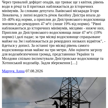
Через тривалий дефіцит опадів, що триває ще з квітня, рівень
води в річці та її притоках наближається до історичних
мінімумів. За словами депутата Львівської міськради Ігоря
Зінкевича, у липні водність річок басейну Дністра впала до
10–40% від норми, а приплив до Дністровського водосховища
знизився до рекордних 47 м³/с (лише 19% від норми). "Рівні
наближаються до історичних мінімумів, місцями - нижче них.
Приплив до Дністровського водосховища лише 47 м³/с (19%
норми) і далі падає; за три місяці водосховище спрацьоване
майже на 3м і наближається до рекордних низьких відміток", -
йдеться у дописі. За останні три місяці рівень самого
водосховища впав майже на три метри. Аби оцінити загрозу
для водозабезпечення громад, представники України та
Молдови спільно інспектували Дністровське водосховище та
Хотинський водозабір. Задля збереження […]
Марчук Анна
07.08.2026