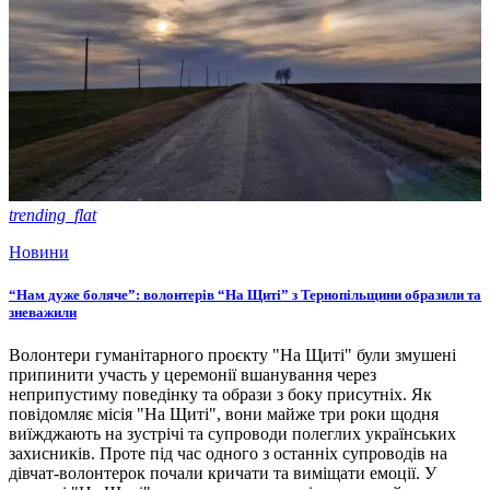
trending_flat
Новини
“Нам дуже боляче”: волонтерів “На Щиті” з Тернопільщини образили та
зневажили
Волонтери гуманітарного проєкту "На Щиті" були змушені
припинити участь у церемонії вшанування через
неприпустиму поведінку та образи з боку присутніх. Як
повідомляє місія "На Щиті", вони майже три роки щодня
виїжджають на зустрічі та супроводи полеглих українських
захисників. Проте під час одного з останніх супроводів на
дівчат-волонтерок почали кричати та виміщати емоції. У