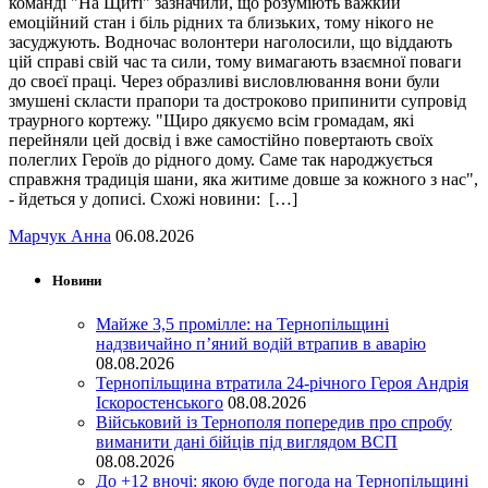
команді "На Щиті" зазначили, що розуміють важкий
емоційний стан і біль рідних та близьких, тому нікого не
засуджують. Водночас волонтери наголосили, що віддають
цій справі свій час та сили, тому вимагають взаємної поваги
до своєї праці. Через образливі висловлювання вони були
змушені скласти прапори та достроково припинити супровід
траурного кортежу. "Щиро дякуємо всім громадам, які
перейняли цей досвід і вже самостійно повертають своїх
полеглих Героїв до рідного дому. Саме так народжується
справжня традиція шани, яка житиме довше за кожного з нас",
- йдеться у дописі. Схожі новини: […]
Марчук Анна
06.08.2026
Новини
Майже 3,5 промілле: на Тернопільщині
надзвичайно п’яний водій втрапив в аварію
08.08.2026
Тернопільщина втратила 24-річного Героя Андрія
Іскоростенського
08.08.2026
Військовий із Тернополя попередив про спробу
виманити дані бійців під виглядом ВСП
08.08.2026
До +12 вночі: якою буде погода на Тернопільщині