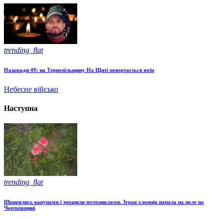
trending_flat
Назавжди 49: на Тернопільщину На Щиті повертається воїн
Небесне військо
Наступна
trending_flat
Швирялись кавунами і трощили мотоциклами. Зграя хлопців напала на поле на
Чортківщині