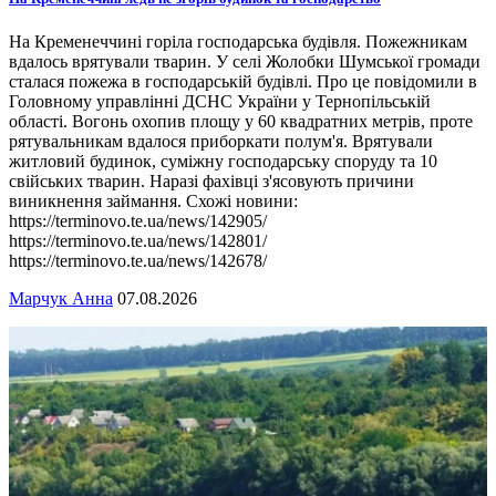
На Кременеччині горіла господарська будівля. Пожежникам
вдалось врятували тварин. У селі Жолобки Шумської громади
сталася пожежа в господарській будівлі. Про це повідомили в
Головному управлінні ДСНС України у Тернопільській
області. Вогонь охопив площу у 60 квадратних метрів, проте
рятувальникам вдалося приборкати полум'я. Врятували
житловий будинок, суміжну господарську споруду та 10
свійських тварин. Наразі фахівці з'ясовують причини
виникнення займання. Схожі новини:
https://terminovo.te.ua/news/142905/
https://terminovo.te.ua/news/142801/
https://terminovo.te.ua/news/142678/
Марчук Анна
07.08.2026