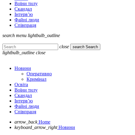
Воїни тилу
Скандал
Інтерв’ю
Файні люди
Співпраця
search
menu
lightbulb_outline
close
search
Search
lightbulb_outline
close
Новини
Оперативно
Кримінал
Освіта
Воїни тилу
Скандал
Інтерв’ю
Файні люди
Співпраця
arrow_back
Home
keyboard_arrow_right
Новини