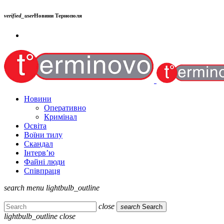
verified_user
Новини Тернополя
Новини
Оперативно
Кримінал
Освіта
Воїни тилу
Скандал
Інтерв’ю
Файні люди
Співпраця
search
menu
lightbulb_outline
close
search
Search
lightbulb_outline
close