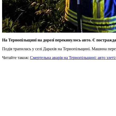
На Тернопільщині на дорозі перекинулось авто. Є постражда
Подія трапилась у селі Дарахів на Тернопільщині. Машина пе
Читайте також:
Смертельна аварія на Тернопільщині: авто злеті