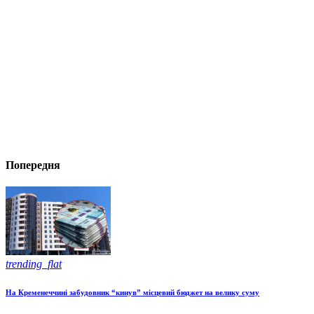
Попередня
trending_flat
На Кременеччині забудовник “кинув” місцевий бюджет на велику суму