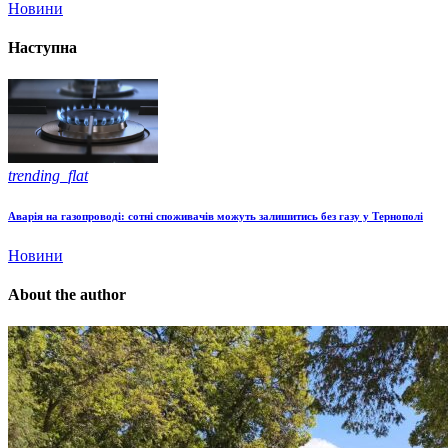
Новини
Наступна
trending_flat
Аварія на газопроводі: сотні споживачів можуть залишитись без газу у Тернополі
Новини
About the author