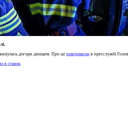
лі.
рекинулась догори днищем. Про це
повідомили
в пресслужбі Голов
ло в ставок