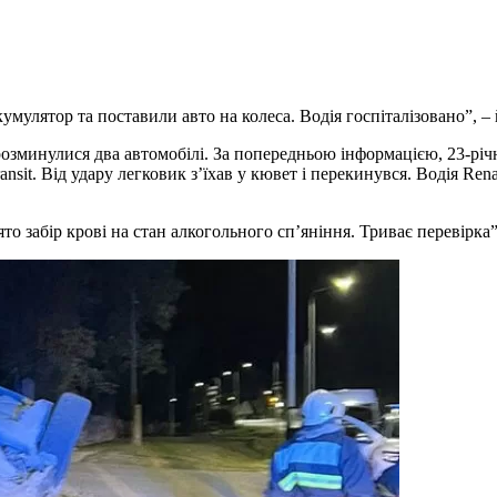
мулятор та поставили авто на колеса. Водія госпіталізовано”, – 
розминулися два автомобілі. За попередньою інформацією, 23-річ
ransit. Від удару легковик з’їхав у кювет і перекинувся. Водія Re
о забір крові на стан алкогольного сп’яніння. Триває перевірка”