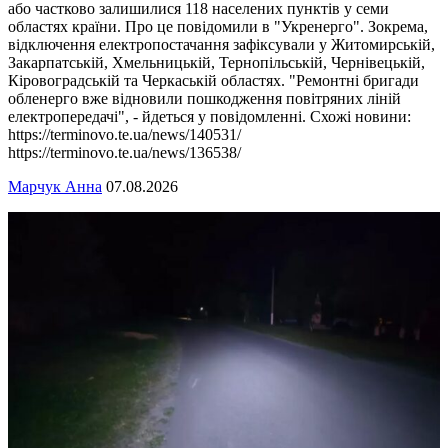
або частково залишилися 118 населених пунктів у семи
областях країни. Про це повідомили в "Укренерго". Зокрема,
відключення електропостачання зафіксували у Житомирській,
Закарпатській, Хмельницькій, Тернопільській, Чернівецькій,
Кіровоградській та Черкаській областях. "Ремонтні бригади
обленерго вже відновили пошкодження повітряних ліній
електропередачі", - йдеться у повідомленні. Схожі новини:
https://terminovo.te.ua/news/140531/
https://terminovo.te.ua/news/136538/
Марчук Анна
07.08.2026