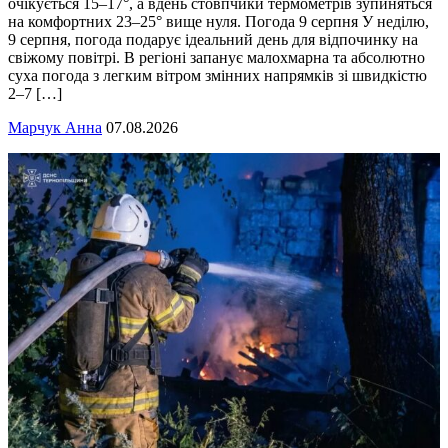
очікується 15–17°, а вдень стовпчики термометрів зупиняться
на комфортних 23–25° вище нуля. Погода 9 серпня У неділю,
9 серпня, погода подарує ідеальний день для відпочинку на
свіжому повітрі. В регіоні запанує малохмарна та абсолютно
суха погода з легким вітром змінних напрямків зі швидкістю
2–7 […]
Марчук Анна
07.08.2026