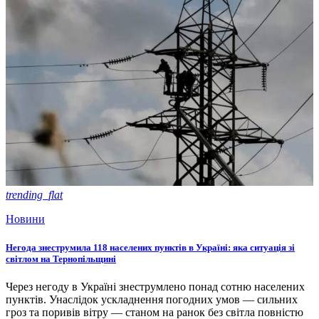
trending_flat
Новини
Негода знеструмила 118 населених пунктів в Україні: яка ситуація зі
світлом на Тернопільщині
Через негоду в Україні знеструмлено понад сотню населених
пунктів. Унаслідок ускладнення погодних умов — сильних
гроз та поривів вітру — станом на ранок без світла повністю