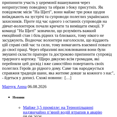
припинити участь у церемонії вшанування через
неприпустиму поведінку та образи з боку присутніх. Як
повідомляє місія "На Щиті", вони майже три роки щодня
виїжджають на зустрічі та супроводи полеглих українських
захисників. Проте під час одного з останніх супроводів на
дівчат-волонтерок почали кричати та виміщати емоції. У
команді "На Щиті" зазначили, що розуміють важкий
емоційний стан і біль рідних та близьких, тому нікого не
засуджують. Водночас волонтери наголосили, що віддають
цій справі свій час та сили, тому вимагають взаємної поваги
до своєї праці. Через образливі висловлювання вони були
змушені скласти прапори та достроково припинити супровід
траурного кортежу. "Щиро дякуємо всім громадам, які
перейняли цей досвід і вже самостійно повертають своїх
полеглих Героїв до рідного дому. Саме так народжується
справжня традиція шани, яка житиме довше за кожного з нас",
- йдеться у дописі. Схожі новини: […]
Марчук Анна
06.08.2026
Новини
Майже 3,5 промілле: на Тернопільщині
надзвичайно п’яний водій втрапив в аварію
08.08.2026