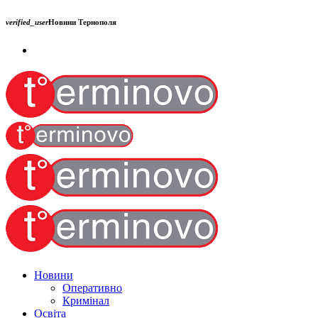
verified_user
Новини Тернополя
Новини
Оперативно
Кримінал
Освіта