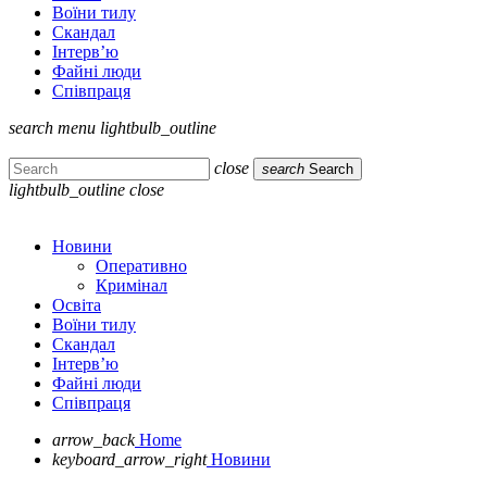
Воїни тилу
Скандал
Інтерв’ю
Файні люди
Співпраця
search
menu
lightbulb_outline
close
search
Search
lightbulb_outline
close
Новини
Оперативно
Кримінал
Освіта
Воїни тилу
Скандал
Інтерв’ю
Файні люди
Співпраця
arrow_back
Home
keyboard_arrow_right
Новини