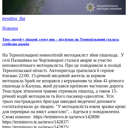
trending_flat
Новини
Троє людей у лікарні, серед них – підлітки: на Тернопільщині сталась
серйозна аварія
На Тернопільщині невнолітній мотоцикліст збив пішохода. У
селі Палашівка на Чортківщині сталася аварія за участю
неповнолітнього мотоцикліста. Про це повідомили в поліції
Тернопільської області. Автопригода трапилася 6 серпня
близько 22:00. 15-річний місцевий житель за кермом
мотоцикла Spark не впорався з керуванням та збив 41-річного
пішохода із Калуша, який рухався проїзною частиною дороги.
Унаслідок зіткнення травми отримали пішохід, а також 15-
річний водій мотоцикла та його пасажир-одноліток. Усіх
трьох постраждалих бригади швидкої медичної допомоги
госпіталізували до лікарні. "У мотоцикліста взяли зразки крові
для перевірки на вміст алкоголю", - йдеться у повідомленні.
Схожі новини: https://terminovo.te.ua/news/142898/
https://terminovo.te.ua/news/142837/
https://terminovo.te.ua/news/142825/