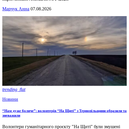
Марчук Анна
07.08.2026
trending_flat
Новини
“Нам дуже боляче”: волонтерів “На Щиті” з Тернопільщини образили та
зневажили
Волонтери гуманітарного проєкту "На Щиті" були змушені