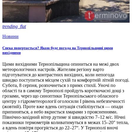
trending_flat
Новини
Спека повертається? Якою буде погода на Тернопільщині цими
вихідними
Цими вихідними Тернопільщина опиниться на межі двох
метеорологічних настроїв. Жителям регіону варто
підготуватися до контрастних вихідних, коли непогода
швидко поступиться місцем сухій та комфортній літній погоді.
Субота, 8 серпня, розпочнеться з примх стихії. Уночі по
області та в самому Тернополі пройдуть короткочасні дощі з
грозами, через що синоптики Тернопільського обласного
центру з гідрометеорології оголосили І рівень небезпечності
(жовтий). Проте вже вдень ситуація стабілізується — опади
припиняться, а небо вкриється хмарами з проясненнями.
Північно-західний вітер дутиме зі швидкістю 7–12 м/с. Нічні
показники термометрів коливатимуться в межах 15–20° тепла,
а вдень повітря прогріється до 22–27°. У Тернополі вночі