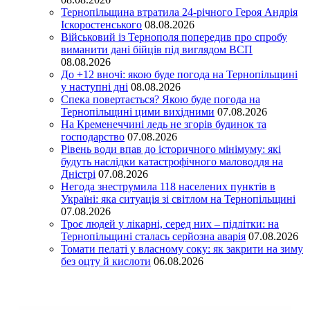
Тернопільщина втратила 24-річного Героя Андрія
Іскоростенського
08.08.2026
Військовий із Тернополя попередив про спробу
виманити дані бійців під виглядом ВСП
08.08.2026
До +12 вночі: якою буде погода на Тернопільщині
у наступні дні
08.08.2026
Спека повертається? Якою буде погода на
Тернопільщині цими вихідними
07.08.2026
На Кременеччині ледь не згорів будинок та
господарство
07.08.2026
Рівень води впав до історичного мінімуму: які
будуть наслідки катастрофічного маловоддя на
Дністрі
07.08.2026
Негода знеструмила 118 населених пунктів в
Україні: яка ситуація зі світлом на Тернопільщині
07.08.2026
Троє людей у лікарні, серед них – підлітки: на
Тернопільщині сталась серйозна аварія
07.08.2026
Томати пелаті у власному соку: як закрити на зиму
без оцту й кислоти
06.08.2026