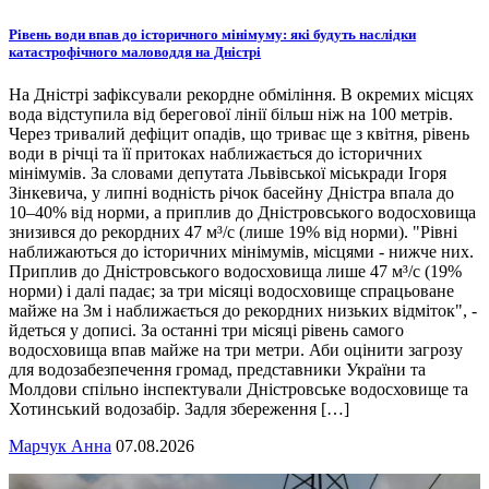
Рівень води впав до історичного мінімуму: які будуть наслідки
катастрофічного маловоддя на Дністрі
На Дністрі зафіксували рекордне обміління. В окремих місцях
вода відступила від берегової лінії більш ніж на 100 метрів.
Через тривалий дефіцит опадів, що триває ще з квітня, рівень
води в річці та її притоках наближається до історичних
мінімумів. За словами депутата Львівської міськради Ігоря
Зінкевича, у липні водність річок басейну Дністра впала до
10–40% від норми, а приплив до Дністровського водосховища
знизився до рекордних 47 м³/с (лише 19% від норми). "Рівні
наближаються до історичних мінімумів, місцями - нижче них.
Приплив до Дністровського водосховища лише 47 м³/с (19%
норми) і далі падає; за три місяці водосховище спрацьоване
майже на 3м і наближається до рекордних низьких відміток", -
йдеться у дописі. За останні три місяці рівень самого
водосховища впав майже на три метри. Аби оцінити загрозу
для водозабезпечення громад, представники України та
Молдови спільно інспектували Дністровське водосховище та
Хотинський водозабір. Задля збереження […]
Марчук Анна
07.08.2026