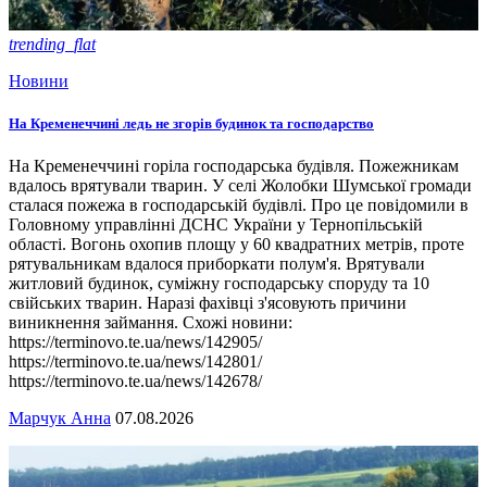
trending_flat
Новини
На Кременеччині ледь не згорів будинок та господарство
На Кременеччині горіла господарська будівля. Пожежникам
вдалось врятували тварин. У селі Жолобки Шумської громади
сталася пожежа в господарській будівлі. Про це повідомили в
Головному управлінні ДСНС України у Тернопільській
області. Вогонь охопив площу у 60 квадратних метрів, проте
рятувальникам вдалося приборкати полум'я. Врятували
житловий будинок, суміжну господарську споруду та 10
свійських тварин. Наразі фахівці з'ясовують причини
виникнення займання. Схожі новини:
https://terminovo.te.ua/news/142905/
https://terminovo.te.ua/news/142801/
https://terminovo.te.ua/news/142678/
Марчук Анна
07.08.2026