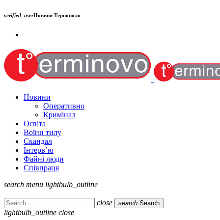
verified_user
Новини Тернополя
Новини
Оперативно
Кримінал
Освіта
Воїни тилу
Скандал
Інтерв’ю
Файні люди
Співпраця
search
menu
lightbulb_outline
close
search
Search
lightbulb_outline
close