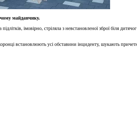
тячому майданчику.
 підлітків, імовірно, стріляла з невстановленої зброї біля дитяч
охоронці встановлюють усі обставини інциденту, шукають причет