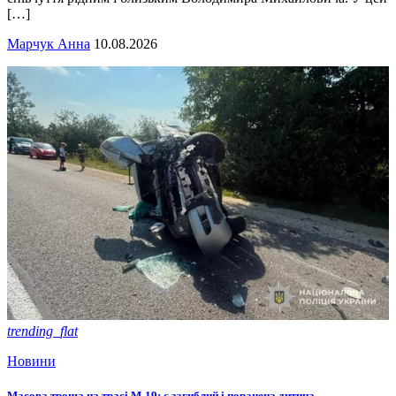
[…]
Марчук Анна
10.08.2026
trending_flat
Новини
Масова троща на трасі М-19: є загиблий і поранена дитина