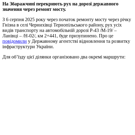
На Збаражчині перекриють рух на дорозі державного
значення через ремонт мосту.
З 6 серпня 2025 року через початок ремонту мосту через річку
Гнізна в селі Чернихівці Тернопільського району, рух усіх
видів транспорту на автомобільній дорозі Р-43 /М-19/ –
Ланівці – /Н-02/, км 2+441, буде призупинено. Про це
повідомили
у Державному агентстві відновлення та розвитку
інфраструктури України.
Для об’їзду цієї ділянки організовано два окремі маршрути: