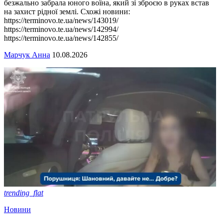
безжально забрала юного воїна, який зі зброєю в руках встав
на захист рідної землі. Схожі новини:
https://terminovo.te.ua/news/143019/
https://terminovo.te.ua/news/142994/
https://terminovo.te.ua/news/142855/
Марчук Анна
10.08.2026
trending_flat
Новини