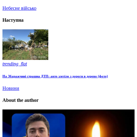
Небесне військо
Наступна
trending_flat
На Збаражчині страшна ДТП: авто злетіло з дороги в дерево (фото)
Новини
About the author