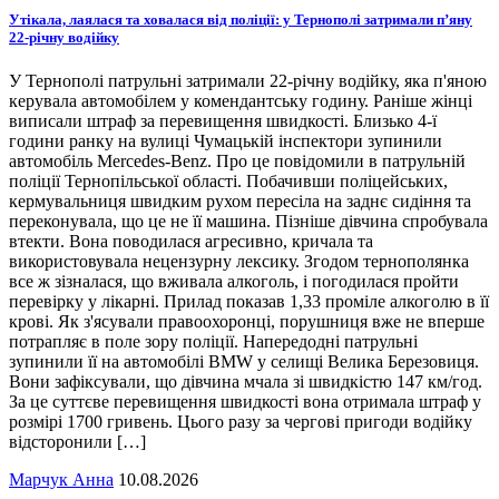
Утікала, лаялася та ховалася від поліції: у Тернополі затримали п’яну
22-річну водійку
У Тернополі патрульні затримали 22-річну водійку, яка п'яною
керувала автомобілем у комендантську годину. Раніше жінці
виписали штраф за перевищення швидкості. Близько 4-ї
години ранку на вулиці Чумацькій інспектори зупинили
автомобіль Mercedes-Benz. Про це повідомили в патрульній
поліції Тернопільської області. Побачивши поліцейських,
кермувальниця швидким рухом пересіла на заднє сидіння та
переконувала, що це не її машина. Пізніше дівчина спробувала
втекти. Вона поводилася агресивно, кричала та
використовувала нецензурну лексику. Згодом тернополянка
все ж зізналася, що вживала алкоголь, і погодилася пройти
перевірку у лікарні. Прилад показав 1,33 проміле алкоголю в її
крові. Як з'ясували правоохоронці, порушниця вже не вперше
потрапляє в поле зору поліції. Напередодні патрульні
зупинили її на автомобілі BMW у селищі Велика Березовиця.
Вони зафіксували, що дівчина мчала зі швидкістю 147 км/год.
За це суттєве перевищення швидкості вона отримала штраф у
розмірі 1700 гривень. Цього разу за чергові пригоди водійку
відсторонили […]
Марчук Анна
10.08.2026