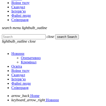
Воїни тилу
Скандал
Інтерв’ю
Файні люди
Співпраця
search
menu
lightbulb_outline
close
search
Search
lightbulb_outline
close
Новини
Оперативно
Кримінал
Освіта
Воїни тилу
Скандал
Інтерв’ю
Файні люди
Співпраця
arrow_back
Home
keyboard_arrow_right
Новини