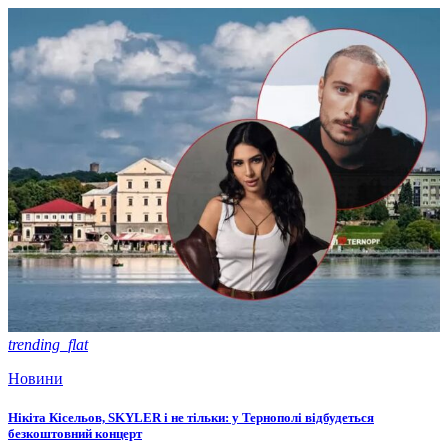
trending_flat
Новини
Нікіта Кісельов, SKYLER і не тільки: у Тернополі відбудеться
безкоштовний концерт