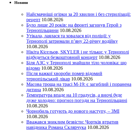
Новини
Найсмачніші огірки за 20 хвилин і без стерилізації:
рецепт
10.08.2026
Було лише 20 років: на фронті загинув Герой з
Тернопільщини
10.08.2026
Утікала, лаялася та ховалася від поліції: у
Тернополі затримали п’яну 22-річну водійку
10.08.2026
Нікіта Кісельов, SKYLER і не тільки: у Тернополі
відбудеться безкоштовний концерт
10.08.2026
Біля АЗС у Тернополі знайшли тіло чоловіка: що
відомо
10.08.2026
Після важкої хвороби помер відомий
тернопільський лікар
10.08.2026
Масова троща на трасі М-19: є загиблий і поранена
дитина
10.08.2026
Температура впаде на 10 градусів, а вночі буде
дуже холодно: прогноз погоди на Тернопільщині
10.08.2026
Чорнобиль готують до нового наступу, – ЗМІ
10.08.2026
Вважався зниклим безвісти: Чортків втратив
навідника Романа Склярчука
10.08.2026