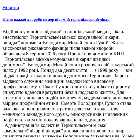
Новини
Після важкої хвороби помер відомий тернопільський лікар
Відійшов у вічність відомий тернопільський медик, лікар-
анестезіолог Тернопільської міської комунальної лікарні
швидкої допомоги Володимир Михайлович Гулий. Життя
висококваліфікованого фахівця після важкої хвороби
обірвалося 8 серпня 2026 року. Про це повідомили в КНП
"Тернопільська міська комунальна лікарня швидкої
допомоги". Володимир Михайлович розпочав свій лікарський
шлях у 1992 році. Понад два десятиліття — з 1999 року — він
віддав праці в лікарні швидкої допомоги Тернополя. За роки
відданого служіння медицині завдяки його високому
професіоналізму, стійкості у критичних ситуаціях та щирому
співчуттю вдалося врятувати безліч людських життів. Для
колег він залишався надійним плечем, мудрим наставником та
взірцем професійної етики. Смерть Володимира Гулого стала
важкою та непоправною втратою для всього колективу
медичного закладу, його друзів, однокурсників і численних
пацієнтів, яким він подарував шанс на одужання.
"Адміністрація та колектив Тернопільської міської
комунальної лікарні швидкої допомоги висловлюють щирі
співчуття рідним і близьким Володимира Михайловича. У цей