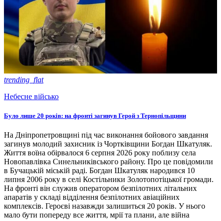
trending_flat
Небесне військо
Було лише 20 років: на фронті загинув Герой з Тернопільщини
На Дніпропетровщині під час виконання бойового завдання
загинув молодий захисник із Чортківщини Богдан Шкатуляк.
Життя воїна обірвалося 6 серпня 2026 року поблизу села
Новопавлівка Синельниківського району. Про це повідомили
в Бучацькій міській раді. Богдан Шкатуляк народився 10
липня 2006 року в селі Костільники Золотопотіцької громади.
На фронті він служив оператором безпілотних літальних
апаратів у складі відділення безпілотних авіаційних
комплексів. Героєві назавжди залишиться 20 років. У нього
мало бути попереду все життя, мрії та плани, але війна