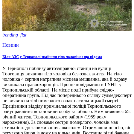
trending_flat
Новини
Біля АЗС у Тернополі знайшли тіло чоловіка: що відомо
У Тернополі поблизу автозаправної станції на вулиці
Торговиця виявили тіло чоловіка без ознак життя. На тіло
чоловіка 4 серпня натрапила місцева мешканка, яка й одразу
викликала правоохоронців. Про це повідомили в ГУНП у
Тернопільській області. На місце події прибула слідчо-
оперативна група. Під час попереднього огляду судмедексперт
не виявив на тілі померлого ознак насильницької смерті.
Працівники відділу кримінальної поліції Тернопільського
райуправління встановили особу загиблого. Ним виявився 65-
річний житель Тернопільського району (1959 року
народження). За словами сестри померлого, чоловік мав
схильність до зловживання алкоголем. Отримавши пенсію, він
регулярно йшов із дому на кілька днів. Востаннє рідні бачили