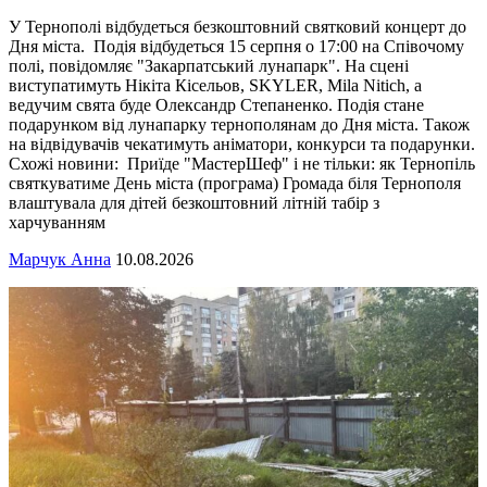
У Тернополі відбудеться безкоштовний святковий концерт до
Дня міста. Подія відбудеться 15 серпня о 17:00 на Співочому
полі, повідомляє "Закарпатський лунапарк". На сцені
виступатимуть Нікіта Кісельов, SKYLER, Mila Nitich, а
ведучим свята буде Олександр Степаненко. Подія стане
подарунком від лунапарку тернополянам до Дня міста. Також
на відвідувачів чекатимуть аніматори, конкурси та подарунки.
Схожі новини: Приїде "МастерШеф" і не тільки: як Тернопіль
святкуватиме День міста (програма) Громада біля Тернополя
влаштувала для дітей безкоштовний літній табір з
харчуванням
Марчук Анна
10.08.2026