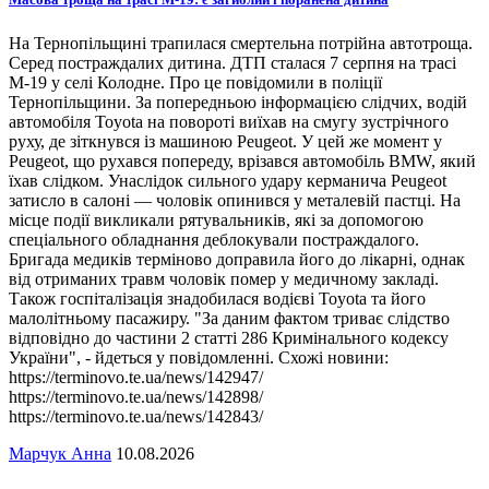
На Тернопільщині трапилася смертельна потрійна автотроща.
Серед постраждалих дитина. ДТП сталася 7 серпня на трасі
М-19 у селі Колодне. Про це повідомили в поліції
Тернопільщини. За попередньою інформацією слідчих, водій
автомобіля Toyota на повороті виїхав на смугу зустрічного
руху, де зіткнувся із машиною Peugeot. У цей же момент у
Peugeot, що рухався попереду, врізався автомобіль BMW, який
їхав слідком. Унаслідок сильного удару керманича Peugeot
затисло в салоні — чоловік опинився у металевій пастці. На
місце події викликали рятувальників, які за допомогою
спеціального обладнання деблокували постраждалого.
Бригада медиків терміново доправила його до лікарні, однак
від отриманих травм чоловік помер у медичному закладі.
Також госпіталізація знадобилася водієві Toyota та його
малолітньому пасажиру. "За даним фактом триває слідство
відповідно до частини 2 статті 286 Кримінального кодексу
України", - йдеться у повідомленні. Схожі новини:
https://terminovo.te.ua/news/142947/
https://terminovo.te.ua/news/142898/
https://terminovo.te.ua/news/142843/
Марчук Анна
10.08.2026