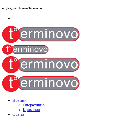
verified_user
Новини Тернополя
Новини
Оперативно
Кримінал
Освіта