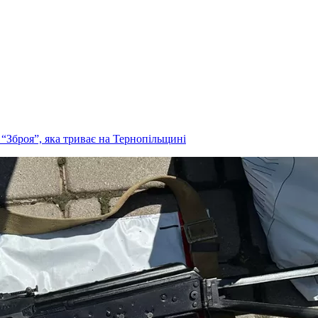
ї “Зброя”, яка триває на Тернопільщині