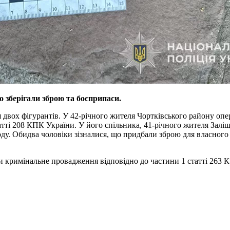
о зберігали зброю та боєприпаси.
двох фігурантів. У 42-річного жителя Чортківського району оп
татті 208 КПК України. У його спільника, 41-річного жителя Зал
ду. Обидва чоловіки зізналися, що придбали зброю для власного 
и кримінальне провадження відповідно до частини 1 статті 263 К