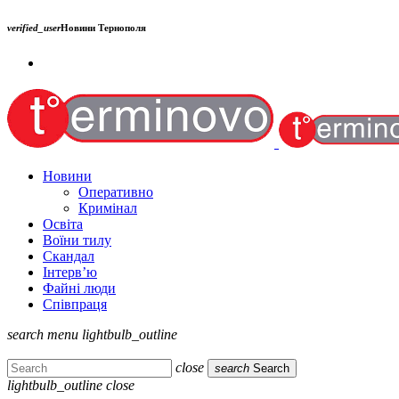
verified_user
Новини Тернополя
Новини
Оперативно
Кримінал
Освіта
Воїни тилу
Скандал
Інтерв’ю
Файні люди
Співпраця
search
menu
lightbulb_outline
close
search
Search
lightbulb_outline
close