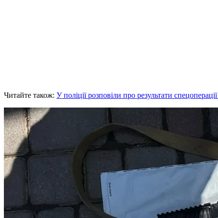
Читайте також:
У поліції розповіли про результати спецопераці