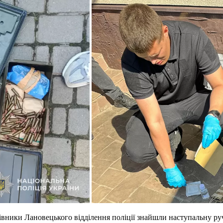
цівники Лановецького відділення поліції знайшли наступальну ру