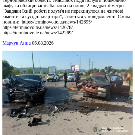
Тернопільській області. Унаслідок події полум'я пошкодило
шафу та облицювання балкона на площі 2 квадратні метри.
"Завдяки їхній роботі полум'я не перекинулося на житлові
кімнати та сусідні квартири", - йдеться у повідомленні. Схожі
новини: https://terminovo.te.ua/news/142695/
https://terminovo.te.ua/news/142678/
https://terminovo.te.ua/news/142269/
Марчук Анна
06.08.2026