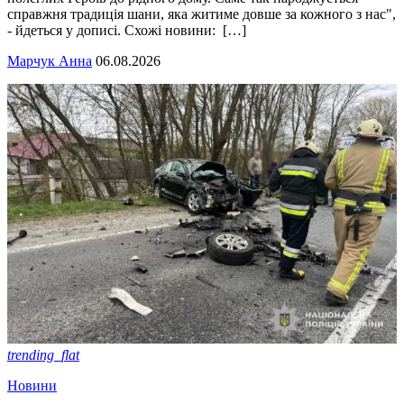
справжня традиція шани, яка житиме довше за кожного з нас",
- йдеться у дописі. Схожі новини: […]
Марчук Анна
06.08.2026
trending_flat
Новини