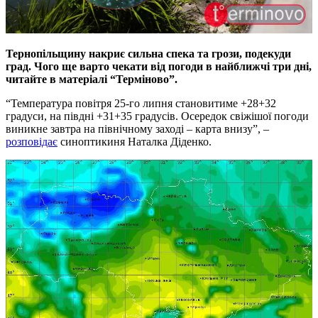
Тернопільщину накриє сильна спека та грози, подекуди
град. Чого ще варто чекати від погоди в найближчі три дні,
читайте в матеріалі “Терміново”.
“Температура повітря 25-го липня становитиме +28+32
градуси, на півдні +31+35 градусів. Осередок свіжішої погоди
виникне завтра на північному заході – карта внизу”, –
розповідає
синоптикиня Наталка Діденко.