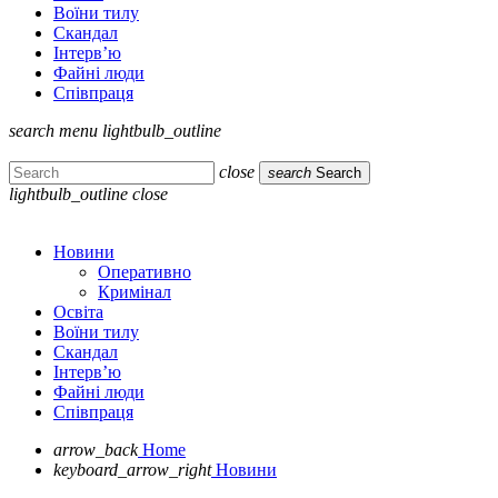
Воїни тилу
Скандал
Інтерв’ю
Файні люди
Співпраця
search
menu
lightbulb_outline
close
search
Search
lightbulb_outline
close
Новини
Оперативно
Кримінал
Освіта
Воїни тилу
Скандал
Інтерв’ю
Файні люди
Співпраця
arrow_back
Home
keyboard_arrow_right
Новини