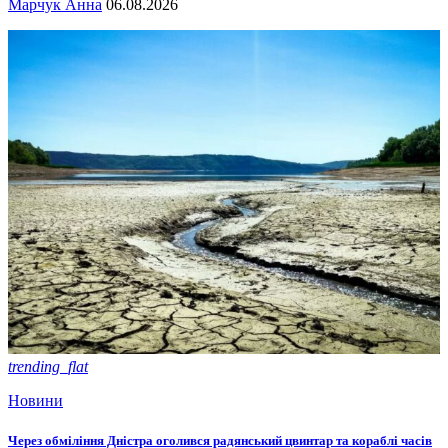
Марчук Анна
06.08.2026
trending_flat
Новини
Через обміління Дністра оголився радянський цвинтар та кораблі часів