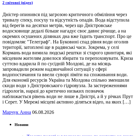
2 світової (відео)
Дністер опинився під загрозою критичного обміління через
тривалу спеку, посуху та відсутність опадів. Вода відступила
від берегів на десятки метрів, через що Дністровське
водосховище дедалі більше нагадує своє давнє річище, а на
окремих осушених ділянках дна вже їздить транспорт. Про це
повідомляє "Телеграф". На Буковині спад рівня води оголив
території, затоплені ще в радянські часи. Зокрема, у селі
Кормань вода вимила людські рештки зі старого цвинтаря, які
місцевим жителям довелося збирати та перепоховувати. Криза
суттєво вдарила й по сусідній Молдові, де на місяць
запровадили режим надзвичайної ситуації у сфері
водопостачання та ввели суворі ліміти на споживання води.
Для економії ресурсів Україна та Молдова спільно зменшили
скиди води з Дністровського гідровузла. За застереженнями
гідрологів, наразі до критично низьких позначок
наближається рівень води не лише в Дністрі, а й у річках Прут
і Серет. У Мережі місцеві активно діляться відео, на яких […]
Марчук Анна
06.08.2026
Новини