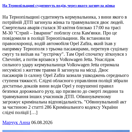
На Тернопільщині судитимуть водія, через якого загинула жінка
На Тернопільщині судитимуть кермувальника, з вини якого в
потрійній ДТП загинула жінка та травмувалися двоє людей.
Смертельна аварія сталася 30 квітня близько 17:00 на трасі
М-30 "Стрий – Ізварине" поблизу села Кам'янки. Про це
повідомили в поліції Тернопільщини. Як встановили
правоохоронці, водій автомобіля Opel Zafira, який їхав у
напрямку Тернополя з трьома пасажирами, перетнув суцільну
смугу та виїхав на "зустрічку". Там Opel спочатку зіткнувся з
Chevrolet, а потім врізався у Volkswagen Jetta. Унаслідок
сильного удару кермувальниця Volkswagen Jetta отримала
несумісні з життям травми й загинула на місці. Двоє
пасажирів із салону Opel Zafira зазнали ушкоджень середнього
ступеня тяжкості. Слідчі обласного управління поліції зібрали
достатньо доказів вини водія Opel у порушенні правил
безпеки дорожнього руху, що призвело до смерті людини та
травмування інших учасників ДТП. Обвинуваченому
загрожує кримінальна відповідальність. "Обвинувальний акт
за частиною 2 статті 286 Кримінального кодексу України
слідчі поліції […]
Марчук Анна
06.08.2026