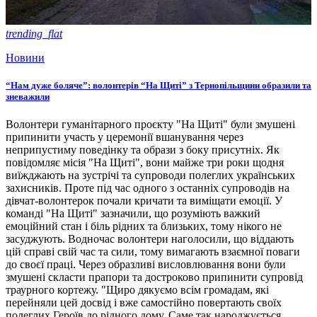
trending_flat
Новини
“Нам дуже боляче”: волонтерів “На Щиті” з Тернопільщини образили та
зневажили
Волонтери гуманітарного проєкту "На Щиті" були змушені
припинити участь у церемонії вшанування через
неприпустиму поведінку та образи з боку присутніх. Як
повідомляє місія "На Щиті", вони майже три роки щодня
виїжджають на зустрічі та супроводи полеглих українських
захисників. Проте під час одного з останніх супроводів на
дівчат-волонтерок почали кричати та виміщати емоції. У
команді "На Щиті" зазначили, що розуміють важкий
емоційний стан і біль рідних та близьких, тому нікого не
засуджують. Водночас волонтери наголосили, що віддають
цій справі свій час та сили, тому вимагають взаємної поваги
до своєї праці. Через образливі висловлювання вони були
змушені скласти прапори та достроково припинити супровід
траурного кортежу. "Щиро дякуємо всім громадам, які
перейняли цей досвід і вже самостійно повертають своїх
полеглих Героїв до рідного дому. Саме так народжується