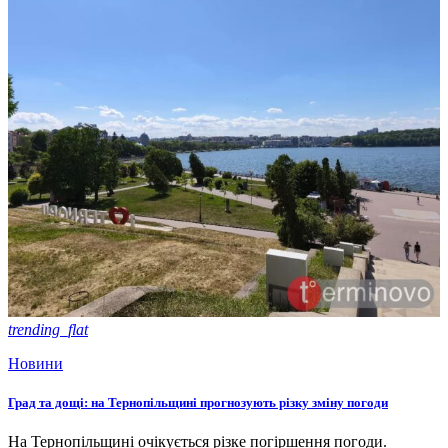
trending_flat
Новини
Град та дощі: на Тернопільщині прогнозують різку зміну погоди
На Тернопільщині очікується різке погіршення погоди.