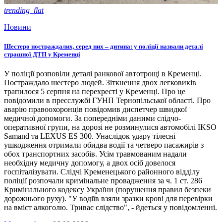
trending_flat
Новини
Шестеро постраждалих, серед них – дитина: у поліції назвали деталі
страшної ДТП у Кременці
У поліції розповіли деталі ранкової автотрощі в Кременці.
Постраждало шестеро людей. Зіткнення двох легковиків
трапилося 5 серпня на перехресті у Кременці. Про це
повідомили в пресслужбі ГУНП Тернопільської області. Про
аварію правоохоронців повідомив диспетчер швидкої
медичної допомоги. За попередніми даними слідчо-
оперативної групи, на дорозі не розминулися автомобілі IKSO
Samand та LEXUS ES 300. Унаслідок удару тілесні
ушкодження отримали обидва водії та четверо пасажирів з
обох транспортних засобів. Усім травмованим надали
необхідну медичну допомогу, а двох осіб довелося
госпіталізувати. Слідчі Кременецького районного відділу
поліції розпочали кримінальне провадження за ч. 1 ст. 286
Кримінального кодексу України (порушення правил безпеки
дорожнього руху). "У водіїв взяли зразки крові для перевірки
на вміст алкоголю. Триває слідство", - йдеться у повідомленні.