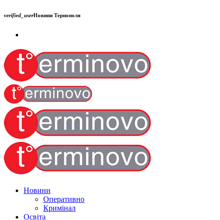
verified_user
Новини Тернополя
Новини
Оперативно
Кримінал
Освіта