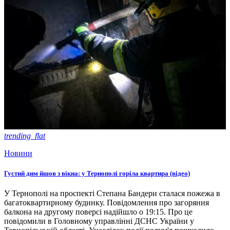
trending_flat
Новини
Густий дим йшов з вікна: у Тернополі горіла квартира (відео)
У Тернополі на проспекті Степана Бандери сталася пожежа в
багатоквартирному будинку. Повідомлення про загоряння
балкона на другому поверсі надійшло о 19:15. Про це
повідомили в Головному управлінні ДСНС України у