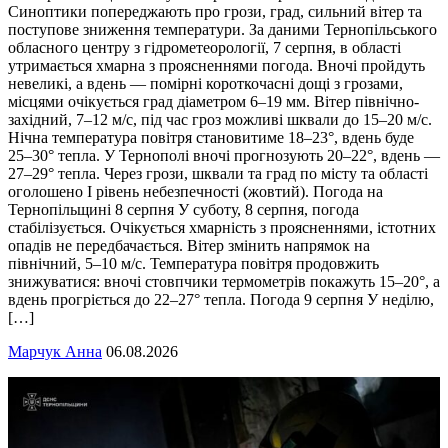
Синоптики попереджають про грози, град, сильний вітер та
поступове зниження температури. За даними Тернопільського
обласного центру з гідрометеорології, 7 серпня, в області
утримається хмарна з проясненнями погода. Вночі пройдуть
невеликі, а вдень — помірні короткочасні дощі з грозами,
місцями очікується град діаметром 6–19 мм. Вітер північно-
західний, 7–12 м/с, під час гроз можливі шквали до 15–20 м/с.
Нічна температура повітря становитиме 18–23°, вдень буде
25–30° тепла. У Тернополі вночі прогнозують 20–22°, вдень —
27–29° тепла. Через грози, шквали та град по місту та області
оголошено І рівень небезпечності (жовтий). Погода на
Тернопільщині 8 серпня У суботу, 8 серпня, погода
стабілізується. Очікується хмарність з проясненнями, істотних
опадів не передбачається. Вітер змінить напрямок на
північний, 5–10 м/с. Температура повітря продовжить
знижуватися: вночі стовпчики термометрів покажуть 15–20°, а
вдень прогріється до 22–27° тепла. Погода 9 серпня У неділю,
[…]
Марчук Анна
06.08.2026