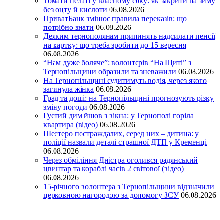
Томати пелаті у власному соку: як закрити на зиму
без оцту й кислоти
06.08.2026
ПриватБанк змінює правила переказів: що
потрібно знати
06.08.2026
Деяким тернополянам припинять надсилати пенсії
на картку: що треба зробити до 15 вересня
06.08.2026
“Нам дуже боляче”: волонтерів “На Щиті” з
Тернопільщини образили та зневажили
06.08.2026
На Тернопільщині судитимуть водія, через якого
загинула жінка
06.08.2026
Град та дощі: на Тернопільщині прогнозують різку
зміну погоди
06.08.2026
Густий дим йшов з вікна: у Тернополі горіла
квартира (відео)
06.08.2026
Шестеро постраждалих, серед них – дитина: у
поліції назвали деталі страшної ДТП у Кременці
06.08.2026
Через обміління Дністра оголився радянський
цвинтар та кораблі часів 2 світової (відео)
06.08.2026
15-річного волонтера з Тернопільщини відзначили
церковною нагородою за допомогу ЗСУ
06.08.2026