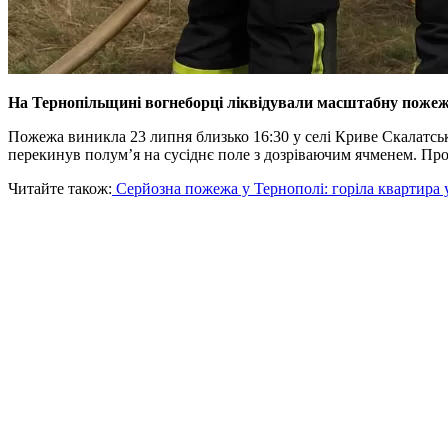
На Тернопільщині вогнеборці ліквідували масштабну пожежу
Пожежа виникла 23 липня близько 16:30 у селі Криве Скалатсько
перекинув полум’я на сусіднє поле з дозріваючим ячменем. Пр
Читайте також:
Серйозна пожежа у Тернополі: горіла квартира 