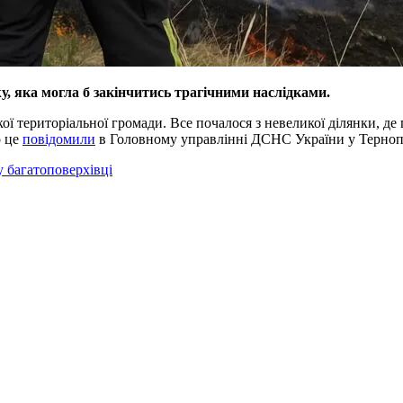
, яка могла б закінчитись трагічними наслідками.
ї територіальної громади. Все почалося з невеликої ділянки, де
о це
повідомили
в Головному управлінні ДСНС України у Тернопі
у багатоповерхівці