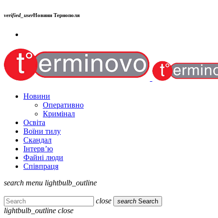
verified_user
Новини Тернополя
Новини
Оперативно
Кримінал
Освіта
Воїни тилу
Скандал
Інтерв’ю
Файні люди
Співпраця
search
menu
lightbulb_outline
close
search
Search
lightbulb_outline
close