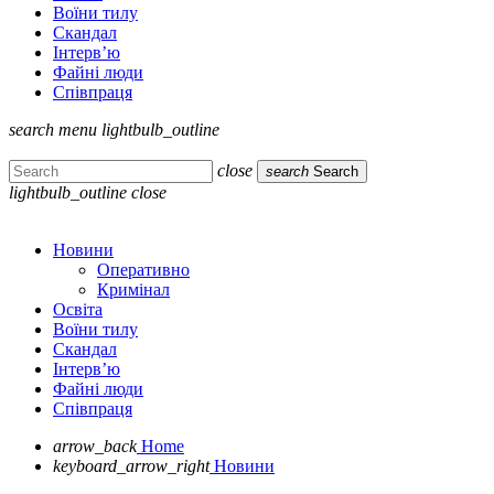
Воїни тилу
Скандал
Інтерв’ю
Файні люди
Співпраця
search
menu
lightbulb_outline
close
search
Search
lightbulb_outline
close
Новини
Оперативно
Кримінал
Освіта
Воїни тилу
Скандал
Інтерв’ю
Файні люди
Співпраця
arrow_back
Home
keyboard_arrow_right
Новини