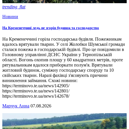
trending_flat
Новини
На Кременеччині ледь не згорів будинок та господарство
На Кременеччині горіла господарська будівля. Пожежникам
вдалось врятували тварин. У селі Жолобки Шумської громади
сталася пожежа в господарській будівлі. Про це повідомили в
Головному управлінні ДСНС України у Тернопільській
області. Вогонь охопив площу у 60 квадратних метрів, проте
рятувальникам вдалося приборкати полум'я. Врятували
житловий будинок, суміжну господарську споруду та 10
свійських тварин. Наразі фахівці з'ясовують причини
виникнення займання. Схожі новини:
https://terminovo.te.ua/news/142905/
https://terminovo.te.ua/news/142801/
https://terminovo.te.ua/news/142678/
Марчук Анна
07.08.2026