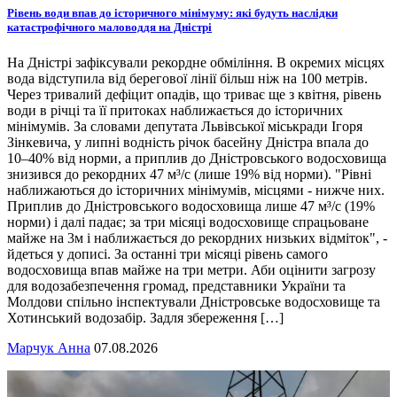
Рівень води впав до історичного мінімуму: які будуть наслідки
катастрофічного маловоддя на Дністрі
На Дністрі зафіксували рекордне обміління. В окремих місцях
вода відступила від берегової лінії більш ніж на 100 метрів.
Через тривалий дефіцит опадів, що триває ще з квітня, рівень
води в річці та її притоках наближається до історичних
мінімумів. За словами депутата Львівської міськради Ігоря
Зінкевича, у липні водність річок басейну Дністра впала до
10–40% від норми, а приплив до Дністровського водосховища
знизився до рекордних 47 м³/с (лише 19% від норми). "Рівні
наближаються до історичних мінімумів, місцями - нижче них.
Приплив до Дністровського водосховища лише 47 м³/с (19%
норми) і далі падає; за три місяці водосховище спрацьоване
майже на 3м і наближається до рекордних низьких відміток", -
йдеться у дописі. За останні три місяці рівень самого
водосховища впав майже на три метри. Аби оцінити загрозу
для водозабезпечення громад, представники України та
Молдови спільно інспектували Дністровське водосховище та
Хотинський водозабір. Задля збереження […]
Марчук Анна
07.08.2026