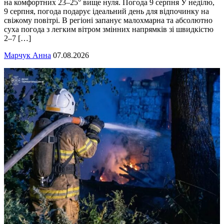
на комфортних 23–25° вище нуля. Погода 9 серпня У неділю,
9 серпня, погода подарує ідеальний день для відпочинку на
свіжому повітрі. В регіоні запанує малохмарна та абсолютно
суха погода з легким вітром змінних напрямків зі швидкістю
2–7 […]
Марчук Анна
07.08.2026