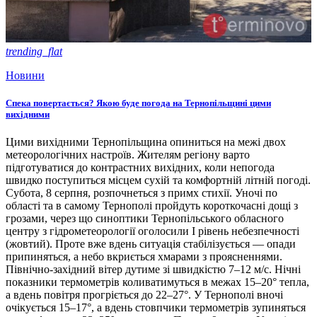
trending_flat
Новини
Спека повертається? Якою буде погода на Тернопільщині цими
вихідними
Цими вихідними Тернопільщина опиниться на межі двох
метеорологічних настроїв. Жителям регіону варто
підготуватися до контрастних вихідних, коли непогода
швидко поступиться місцем сухій та комфортній літній погоді.
Субота, 8 серпня, розпочнеться з примх стихії. Уночі по
області та в самому Тернополі пройдуть короткочасні дощі з
грозами, через що синоптики Тернопільського обласного
центру з гідрометеорології оголосили І рівень небезпечності
(жовтий). Проте вже вдень ситуація стабілізується — опади
припиняться, а небо вкриється хмарами з проясненнями.
Північно-західний вітер дутиме зі швидкістю 7–12 м/с. Нічні
показники термометрів коливатимуться в межах 15–20° тепла,
а вдень повітря прогріється до 22–27°. У Тернополі вночі
очікується 15–17°, а вдень стовпчики термометрів зупиняться