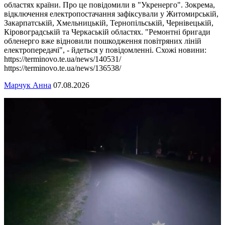
областях країни. Про це повідомили в "Укренерго". Зокрема,
відключення електропостачання зафіксували у Житомирській,
Закарпатській, Хмельницькій, Тернопільській, Чернівецькій,
Кіровоградській та Черкаській областях. "Ремонтні бригади
обленерго вже відновили пошкодження повітряних ліній
електропередачі", - йдеться у повідомленні. Схожі новини:
https://terminovo.te.ua/news/140531/
https://terminovo.te.ua/news/136538/
Марчук Анна
07.08.2026