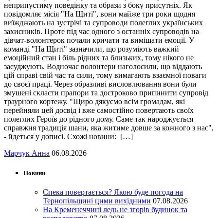
неприпустиму поведінку та образи з боку присутніх. Як
повідомляє місія "На Щиті", вони майже три роки щодня
виїжджають на зустрічі та супроводи полеглих українських
захисників. Проте під час одного з останніх супроводів на
дівчат-волонтерок почали кричати та виміщати емоції. У
команді "На Щиті" зазначили, що розуміють важкий
емоційний стан і біль рідних та близьких, тому нікого не
засуджують. Водночас волонтери наголосили, що віддають
цій справі свій час та сили, тому вимагають взаємної поваги
до своєї праці. Через образливі висловлювання вони були
змушені скласти прапори та достроково припинити супровід
траурного кортежу. "Щиро дякуємо всім громадам, які
перейняли цей досвід і вже самостійно повертають своїх
полеглих Героїв до рідного дому. Саме так народжується
справжня традиція шани, яка житиме довше за кожного з нас",
- йдеться у дописі. Схожі новини: […]
Марчук Анна
06.08.2026
Новини
Спека повертається? Якою буде погода на
Тернопільщині цими вихідними
07.08.2026
На Кременеччині ледь не згорів будинок та