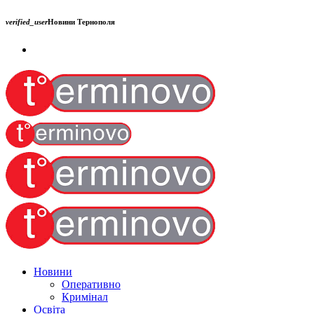
verified_user
Новини Тернополя
Новини
Оперативно
Кримінал
Освіта