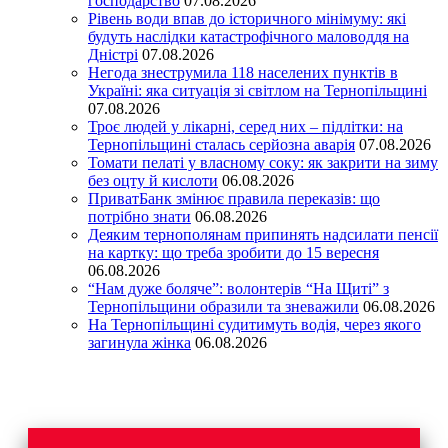
господарство
07.08.2026
Рівень води впав до історичного мінімуму: які
будуть наслідки катастрофічного маловоддя на
Дністрі
07.08.2026
Негода знеструмила 118 населених пунктів в
Україні: яка ситуація зі світлом на Тернопільщині
07.08.2026
Троє людей у лікарні, серед них – підлітки: на
Тернопільщині сталась серйозна аварія
07.08.2026
Томати пелаті у власному соку: як закрити на зиму
без оцту й кислоти
06.08.2026
ПриватБанк змінює правила переказів: що
потрібно знати
06.08.2026
Деяким тернополянам припинять надсилати пенсії
на картку: що треба зробити до 15 вересня
06.08.2026
“Нам дуже боляче”: волонтерів “На Щиті” з
Тернопільщини образили та зневажили
06.08.2026
На Тернопільщині судитимуть водія, через якого
загинула жінка
06.08.2026