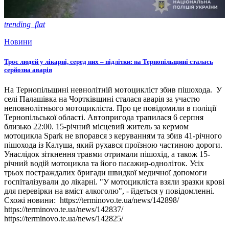
trending_flat
Новини
Троє людей у лікарні, серед них – підлітки: на Тернопільщині сталась
серйозна аварія
На Тернопільщині невнолітній мотоцикліст збив пішохода. У
селі Палашівка на Чортківщині сталася аварія за участю
неповнолітнього мотоцикліста. Про це повідомили в поліції
Тернопільської області. Автопригода трапилася 6 серпня
близько 22:00. 15-річний місцевий житель за кермом
мотоцикла Spark не впорався з керуванням та збив 41-річного
пішохода із Калуша, який рухався проїзною частиною дороги.
Унаслідок зіткнення травми отримали пішохід, а також 15-
річний водій мотоцикла та його пасажир-одноліток. Усіх
трьох постраждалих бригади швидкої медичної допомоги
госпіталізували до лікарні. "У мотоцикліста взяли зразки крові
для перевірки на вміст алкоголю", - йдеться у повідомленні.
Схожі новини: https://terminovo.te.ua/news/142898/
https://terminovo.te.ua/news/142837/
https://terminovo.te.ua/news/142825/