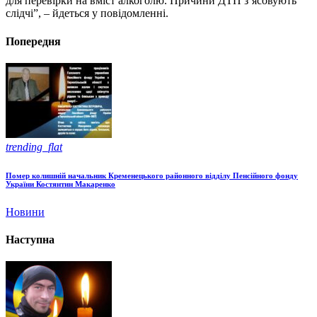
для перевірки на вміст алкоголю. Причини ДТП з’ясовують
слідчі”, – йдеться у повідомленні.
Попередня
trending_flat
Помер колишній начальник Кременецького районного відділу Пенсійного фонду
України Костянтин Макаренко
Новини
Наступна