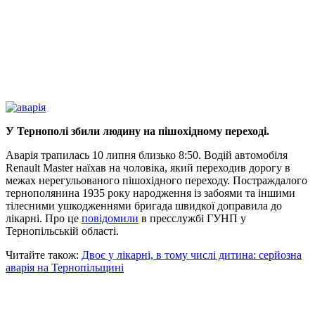
У Тернополі збили людину на пішохідному переході.
Аварія трапилась 10 липня близько 8:50. Водій автомобіля
Renault Master наїхав на чоловіка, який переходив дорогу в
межах нерегульованого пішохідного переходу. Постраждалого
тернополянина 1935 року народження із забоями та іншими
тілесними ушкодженнями бригада швидкої доправила до
лікарні. Про це
повідомили
в пресслужбі ГУНП у
Тернопільській області.
Читайте також:
Двоє у лікарні, в тому числі дитина: серйозна
аварія на Тернопільщині