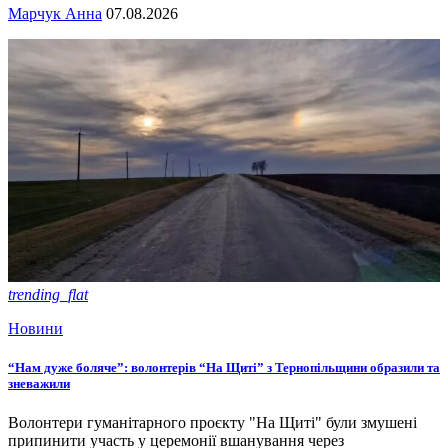
Марчук Анна
07.08.2026
trending_flat
Новини
“Нам дуже боляче”: волонтерів “На Щиті” з Тернопільщини образили та
зневажили
Волонтери гуманітарного проєкту "На Щиті" були змушені
припинити участь у церемонії вшанування через