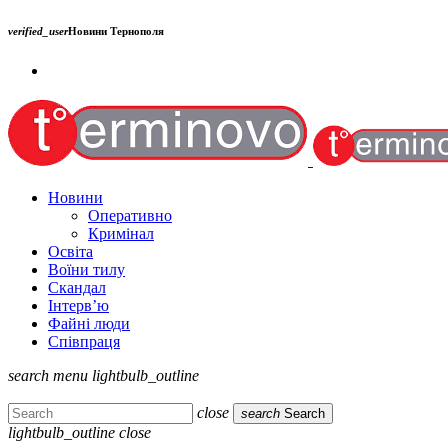
verified_user
Новини Тернополя
Новини
Оперативно
Кримінал
Освіта
Воїни тилу
Скандал
Інтерв’ю
Файні люди
Співпраця
search
menu
lightbulb_outline
close
search
Search
lightbulb_outline
close