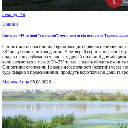
trending_flat
Новини
Спека до +40 та інші “сюрпризи”: чого чекати від погоди на Тернопільщин
Синоптики оголосили на Тернопільщині І рівень небезпечності
38° до суттєвого похолодання. У четвер, 6 серпня, в регіоні у
опадів не передбачається, однак у другій половині дня місцями
коливатиметься в межах 20–25° тепла, а вдень область охопить с
Синоптики оголосили І рівень небезпечності (жовтий) через гроз
буде хмарно з проясненнями, пройдуть короткочасні дощі та гр
Марчук Анна
05.08.2026