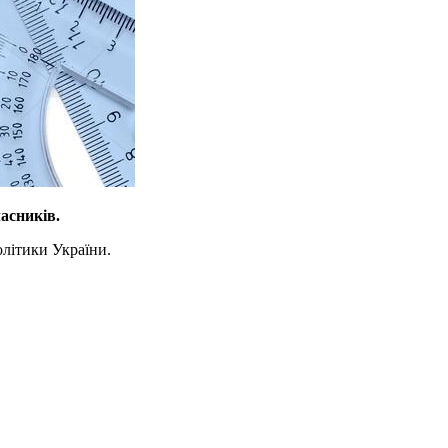
асників.
олітики України.