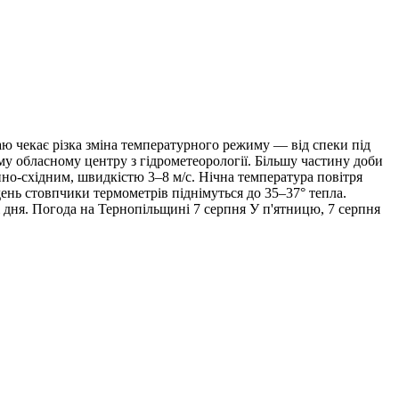
ю чекає різка зміна температурного режиму — від спеки під
ому обласному центру з гідрометеорології. Більшу частину доби
енно-східним, швидкістю 3–8 м/с. Нічна температура повітря
день стовпчики термометрів піднімуться до 35–37° тепла.
ні дня. Погода на Тернопільщині 7 серпня У п'ятницю, 7 серпня