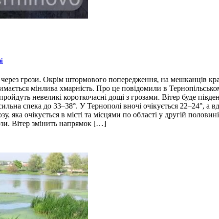
і
 через грози. Окрім штормового попередження, на мешканців кра
тримається мінлива хмарність. Про це повідомили в Тернопільськ
 пройдуть невеликі короткочасні дощі з грозами. Вітер буде півд
ильна спека до 33–38°. У Тернополі вночі очікується 22–24°, а в
у, яка очікується в місті та місцями по області у другій полови
ози. Вітер змінить напрямок […]