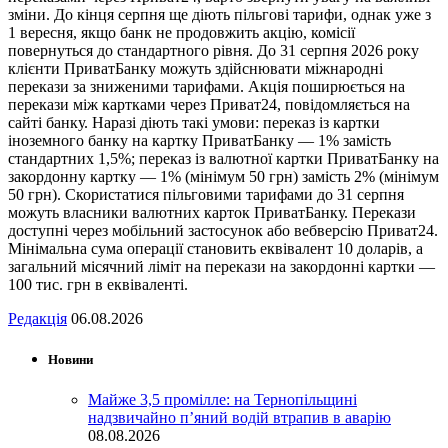
зміни. До кінця серпня ще діють пільгові тарифи, однак уже з
1 вересня, якщо банк не продовжить акцію, комісії
повернуться до стандартного рівня. До 31 серпня 2026 року
клієнти ПриватБанку можуть здійснювати міжнародні
перекази за зниженими тарифами. Акція поширюється на
перекази між картками через Приват24, повідомляється на
сайті банку. Наразі діють такі умови: переказ із картки
іноземного банку на картку ПриватБанку — 1% замість
стандартних 1,5%; переказ із валютної картки ПриватБанку на
закордонну картку — 1% (мінімум 50 грн) замість 2% (мінімум
50 грн). Скористатися пільговими тарифами до 31 серпня
можуть власники валютних карток ПриватБанку. Перекази
доступні через мобільний застосунок або вебверсію Приват24.
Мінімальна сума операції становить еквівалент 10 доларів, а
загальний місячний ліміт на перекази на закордонні картки —
100 тис. грн в еквіваленті.
Редакція
06.08.2026
Новини
Майже 3,5 промілле: на Тернопільщині
надзвичайно п’яний водій втрапив в аварію
08.08.2026