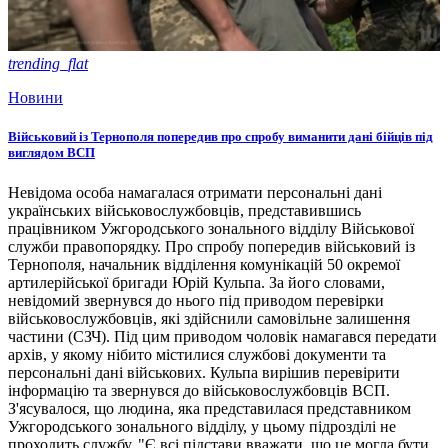
trending_flat
Новини
Військовий із Тернополя попередив про спробу виманити дані бійців під
виглядом ВСП
Невідома особа намагалася отримати персональні дані
українських військовослужбовців, представившись
працівником Ужгородського зонального відділу Військової
служби правопорядку. Про спробу попередив військовий із
Тернополя, начальник відділення комунікацій 50 окремої
артилерійської бригади Юрій Кульпа. За його словами,
невідомий звернувся до нього під приводом перевірки
військовослужбовців, які здійснили самовільне залишення
частини (СЗЧ). Під цим приводом чоловік намагався передати
архів, у якому нібито містилися службові документи та
персональні дані військових. Кульпа вирішив перевірити
інформацію та звернувся до військовослужбовців ВСП.
З'ясувалося, що людина, яка представилася представником
Ужгородського зонального відділу, у цьому підрозділі не
проходить службу. "Є всі підстави вважати, що це могла бути