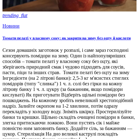
trending_flat
Новини
Томати пелаті у власному соку: як закрити на зиму без оцту й кислоти
Сезон домашніх заготовок у розпалі, і саме зараз господині
консервують помідори на зиму. Один із найпопулярніших
способів – томати пелаті у власному соку без оцту, які
зберігають природний смак і чудово підходять для соусів,
пасти, піци та інших страв. Томати пелаті без оцту на зиму
Інгредієнти (на 2 літрові банки): 2,5-3 кг м'ясистих стиглих
помідорів (типу "сливка") 1 ч. л. солі без гірки на кожну
літрову банку 1 ч. л. цукру (за бажанням, якщо помідори
кислуваті) Як приготувати Відберіть щільні помідори без
пошкоджень. На кожному зробіть невеликий хрестоподібний
надріз. Залийте окропом на 1-2 хвилини, потім одразу
перекладіть у холодну воду. Зніміть шкірку. Простерилізуйте
банки та кришки. Щільно складіть очищені помідори в банки,
злегка притискаючи ложкою. Вони пустять сік і майже
повністю ним заповнять банку. Додайте сіль, за бажанням —
цукор. Стерилізація На дно великої каструлі покладіть