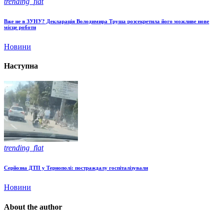
trending_flat
Вже не в ЗУНУ? Декларація Володимира Труша розсекретила його можливе нове
місце роботи
Новини
Наступна
trending_flat
Серйозна ДТП у Тернополі: постраждалу госпіталізували
Новини
About the author