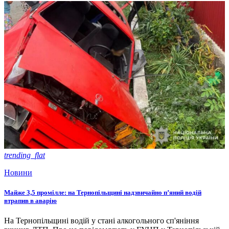
trending_flat
Новини
Майже 3,5 промілле: на Тернопільщині надзвичайно п’яний водій
втрапив в аварію
На Тернопільщині водій у стані алкогольного сп'яніння