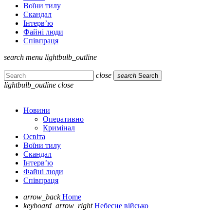
Воїни тилу
Скандал
Інтерв’ю
Файні люди
Співпраця
search
menu
lightbulb_outline
close
search
Search
lightbulb_outline
close
Новини
Оперативно
Кримінал
Освіта
Воїни тилу
Скандал
Інтерв’ю
Файні люди
Співпраця
arrow_back
Home
keyboard_arrow_right
Небесне військо