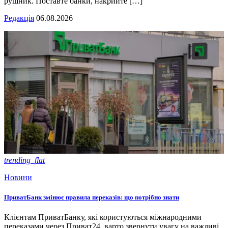
рушник. Поставте банки, накрийте […]
Редакція
06.08.2026
trending_flat
Новини
ПриватБанк змінює правила переказів: що потрібно знати
Клієнтам ПриватБанку, які користуються міжнародними
переказами через Приват24, варто звернути увагу на важливі