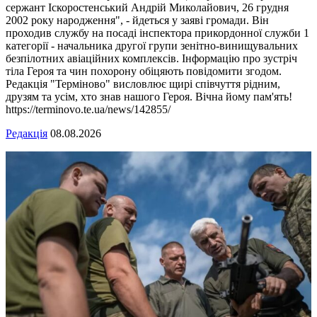
сержант Іскоростенський Андрій Миколайович, 26 грудня
2002 року народження", - йдеться у заяві громади. Він
проходив службу на посаді інспектора прикордонної служби 1
категорії - начальника другої групи зенітно-винищувальних
безпілотних авіаційних комплексів. Інформацію про зустріч
тіла Героя та чин похорону обіцяють повідомити згодом.
Редакція "Терміново" висловлює щирі співчуття рідним,
друзям та усім, хто знав нашого Героя. Вічна йому пам'ять!
https://terminovo.te.ua/news/142855/
Редакція
08.08.2026