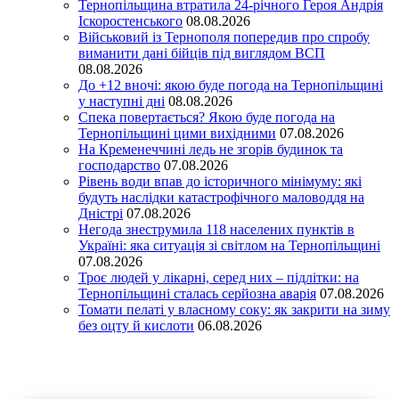
Тернопільщина втратила 24-річного Героя Андрія
Іскоростенського
08.08.2026
Військовий із Тернополя попередив про спробу
виманити дані бійців під виглядом ВСП
08.08.2026
До +12 вночі: якою буде погода на Тернопільщині
у наступні дні
08.08.2026
Спека повертається? Якою буде погода на
Тернопільщині цими вихідними
07.08.2026
На Кременеччині ледь не згорів будинок та
господарство
07.08.2026
Рівень води впав до історичного мінімуму: які
будуть наслідки катастрофічного маловоддя на
Дністрі
07.08.2026
Негода знеструмила 118 населених пунктів в
Україні: яка ситуація зі світлом на Тернопільщині
07.08.2026
Троє людей у лікарні, серед них – підлітки: на
Тернопільщині сталась серйозна аварія
07.08.2026
Томати пелаті у власному соку: як закрити на зиму
без оцту й кислоти
06.08.2026