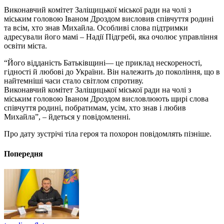
Виконавчий комітет Заліщицької міської ради на чолі з
міським головою Іваном Дроздом висловив співчуття родині
та всім, хто знав Михайла. Особливі слова підтримки
адресували його мамі – Надії Підгребі, яка очолює управління
освіти міста.
“Його відданість Батьківщині— це приклад нескореності,
гідності й любові до України. Він належить до покоління, що в
найтемніші часи стало світлом спротиву.
Виконавчий комітет Заліщицької міської ради на чолі з
міським головою Іваном Дроздом висловлюють щирі слова
співчуття родині, побратимам, усім, хто знав і любив
Михайла”, – йдеться у повідомленні.
Про дату зустрічі тіла героя та похорон повідомлять пізніше.
Попередня