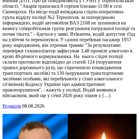
вчинив ДТП. Про це повідомляють у ГУНП у Тернопільській
області. "Аварія трапилася 8 серпня близько 11:00 в селі
Скоморохи. На місце події виїжджала слідчо-оперативна
група відділу поліції №2 Тернополя. за попередньою
інформацією, водій автомобіля ВАЗ 2108 не зупинився на
вимогу співробітників групи реагування патрульної поліції та
почав тікати," - йдеться у заяві. Втікаючи, водій допустив з'їзд
на узбіччя та перекинувся. У салоні перебував пасажир 1957
року народження, він отримав травми "За результатами
перевірки газоаналізатор зафіксував 3,48 проміле алкоголю в
крові 49-річного кермувальника. На нього слідчі поліції
склали протоколи відповідно до статей 124 (порушення
правил дорожнього руху, що спричинило пошкодження
транспортних засобів) та 130 (керування транспортними
засобами особами, які перебувають у стані алкогольного
сп'яніння) Кодексу України про адміністративні
правопорушення", - кажуть у поліції. Водій виявився
військовим, який ще у січні 2026 року пішов у […]
Редакція
08.08.2026