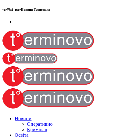
verified_user
Новини Тернополя
Новини
Оперативно
Кримінал
Освіта