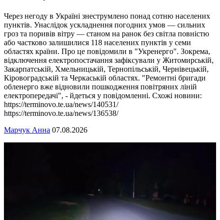
Через негоду в Україні знеструмлено понад сотню населених
пунктів. Унаслідок ускладнення погодних умов — сильних
гроз та поривів вітру — станом на ранок без світла повністю
або частково залишилися 118 населених пунктів у семи
областях країни. Про це повідомили в "Укренерго". Зокрема,
відключення електропостачання зафіксували у Житомирській,
Закарпатській, Хмельницькій, Тернопільській, Чернівецькій,
Кіровоградській та Черкаській областях. "Ремонтні бригади
обленерго вже відновили пошкодження повітряних ліній
електропередачі", - йдеться у повідомленні. Схожі новини:
https://terminovo.te.ua/news/140531/
https://terminovo.te.ua/news/136538/
Марчук Анна
07.08.2026