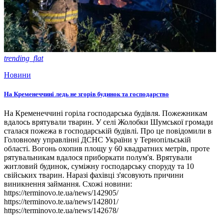
trending_flat
Новини
На Кременеччині ледь не згорів будинок та господарство
На Кременеччині горіла господарська будівля. Пожежникам
вдалось врятували тварин. У селі Жолобки Шумської громади
сталася пожежа в господарській будівлі. Про це повідомили в
Головному управлінні ДСНС України у Тернопільській
області. Вогонь охопив площу у 60 квадратних метрів, проте
рятувальникам вдалося приборкати полум'я. Врятували
житловий будинок, суміжну господарську споруду та 10
свійських тварин. Наразі фахівці з'ясовують причини
виникнення займання. Схожі новини:
https://terminovo.te.ua/news/142905/
https://terminovo.te.ua/news/142801/
https://terminovo.te.ua/news/142678/