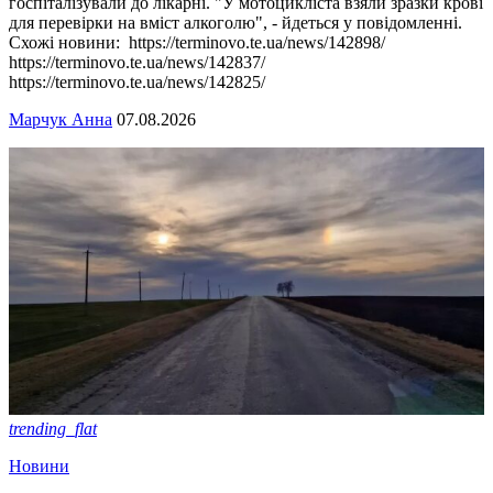
госпіталізували до лікарні. "У мотоцикліста взяли зразки крові
для перевірки на вміст алкоголю", - йдеться у повідомленні.
Схожі новини: https://terminovo.te.ua/news/142898/
https://terminovo.te.ua/news/142837/
https://terminovo.te.ua/news/142825/
Марчук Анна
07.08.2026
trending_flat
Новини