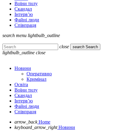
Воїни тилу
Скандал
Інтерв’ю
Файні люди
Співпраця
search
menu
lightbulb_outline
close
search
Search
lightbulb_outline
close
Новини
Оперативно
Кримінал
Освіта
Воїни тилу
Скандал
Інтерв’ю
Файні люди
Співпраця
arrow_back
Home
keyboard_arrow_right
Новини