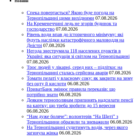
Новини
Спека повертається? Якою буде погода на
Тернопільщині цими вихідними
07.08.2026
На Кременеччині ледь не згорів будинок та
господарство
07.08.2026
Рівень води впав до історичного мінімуму: які
будуть наслідки катастрофічного маловоддя на
Дністрі
07.08.2026
Негода знеструмила 118 населених пунктів в
Україні: яка ситуація зі світлом на Тернопільщині
07.08.2026
Троє людей у лікарні, серед них – підлітки: на
Тернопільщині сталась серйозна аварія
07.08.2026
Томати пелаті у власному соку: як закрити на зиму
без оцту й кислоти
06.08.2026
ПриватБанк змінює правила переказів: що
потрібно знати
06.08.2026
Деяким тернополянам припинять надсилати пенсії
на картку: що треба зробити до 15 вересня
06.08.2026
“Нам дуже боляче”: волонтерів “На Щиті” з
Тернопільщини образили та зневажили
06.08.2026
На Тернопільщині судитимуть водія, через якого
загинула жінка
06.08.2026