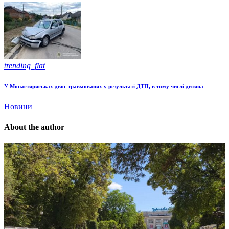
trending_flat
У Монастириськах двоє травмованих у результаті ДТП, в тому числі дитина
Новини
About the author