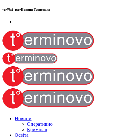
verified_user
Новини Тернополя
Новини
Оперативно
Кримінал
Освіта