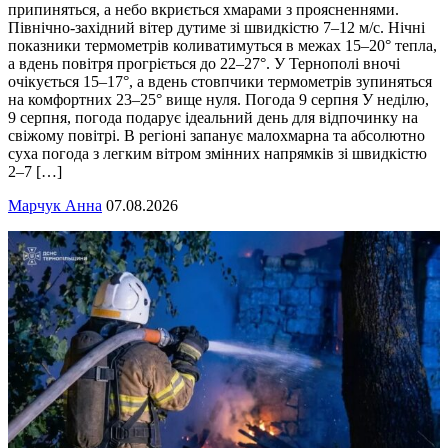
припиняться, а небо вкриється хмарами з проясненнями.
Північно-західний вітер дутиме зі швидкістю 7–12 м/с. Нічні
показники термометрів коливатимуться в межах 15–20° тепла,
а вдень повітря прогріється до 22–27°. У Тернополі вночі
очікується 15–17°, а вдень стовпчики термометрів зупиняться
на комфортних 23–25° вище нуля. Погода 9 серпня У неділю,
9 серпня, погода подарує ідеальний день для відпочинку на
свіжому повітрі. В регіоні запанує малохмарна та абсолютно
суха погода з легким вітром змінних напрямків зі швидкістю
2–7 […]
Марчук Анна
07.08.2026