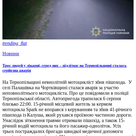
trending_flat
Новини
Троє людей у лікарні, серед них – підлітки: на Тернопільщині сталась
серйозна аварія
На Тернопільщині невнолітній мотоцикліст збив пішохода. У
селі Палашівка на Чортківщині сталася аварія за участю
неповнолітнього мотоцикліста. Про це повідомили в поліції
Тернопільської області. Автопригода трапилася 6 серпня
близько 22:00. 15-річний місцевий житель за кермом
мотоцикла Spark не впорався з керуванням та збив 41-річного
пішохода із Калуша, який рухався проїзною частиною дороги.
Унаслідок зіткнення травми отримали пішохід, а також 15-
річний водій мотоцикла та його пасажир-одноліток. Усіх
трьох постраждалих бригади швидкої медичної допомоги