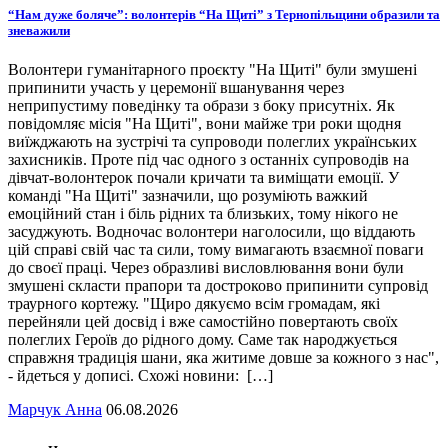
“Нам дуже боляче”: волонтерів “На Щиті” з Тернопільщини образили та
зневажили
Волонтери гуманітарного проєкту "На Щиті" були змушені
припинити участь у церемонії вшанування через
неприпустиму поведінку та образи з боку присутніх. Як
повідомляє місія "На Щиті", вони майже три роки щодня
виїжджають на зустрічі та супроводи полеглих українських
захисників. Проте під час одного з останніх супроводів на
дівчат-волонтерок почали кричати та виміщати емоції. У
команді "На Щиті" зазначили, що розуміють важкий
емоційний стан і біль рідних та близьких, тому нікого не
засуджують. Водночас волонтери наголосили, що віддають
цій справі свій час та сили, тому вимагають взаємної поваги
до своєї праці. Через образливі висловлювання вони були
змушені скласти прапори та достроково припинити супровід
траурного кортежу. "Щиро дякуємо всім громадам, які
перейняли цей досвід і вже самостійно повертають своїх
полеглих Героїв до рідного дому. Саме так народжується
справжня традиція шани, яка житиме довше за кожного з нас",
- йдеться у дописі. Схожі новини: […]
Марчук Анна
06.08.2026