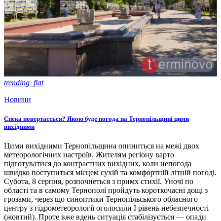
trending_flat
Новини
Спека повертається? Якою буде погода на Тернопільщині цими
вихідними
Цими вихідними Тернопільщина опиниться на межі двох
метеорологічних настроїв. Жителям регіону варто
підготуватися до контрастних вихідних, коли непогода
швидко поступиться місцем сухій та комфортній літній погоді.
Субота, 8 серпня, розпочнеться з примх стихії. Уночі по
області та в самому Тернополі пройдуть короткочасні дощі з
грозами, через що синоптики Тернопільського обласного
центру з гідрометеорології оголосили І рівень небезпечності
(жовтий). Проте вже вдень ситуація стабілізується — опади