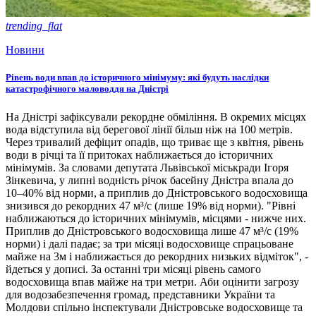
trending_flat
Новини
Рівень води впав до історичного мінімуму: які будуть наслідки
катастрофічного маловоддя на Дністрі
На Дністрі зафіксували рекордне обміління. В окремих місцях
вода відступила від берегової лінії більш ніж на 100 метрів.
Через тривалий дефіцит опадів, що триває ще з квітня, рівень
води в річці та її притоках наближається до історичних
мінімумів. За словами депутата Львівської міськради Ігоря
Зінкевича, у липні водність річок басейну Дністра впала до
10–40% від норми, а приплив до Дністровського водосховища
знизився до рекордних 47 м³/с (лише 19% від норми). "Рівні
наближаються до історичних мінімумів, місцями - нижче них.
Приплив до Дністровського водосховища лише 47 м³/с (19%
норми) і далі падає; за три місяці водосховище спрацьоване
майже на 3м і наближається до рекордних низьких відміток", -
йдеться у дописі. За останні три місяці рівень самого
водосховища впав майже на три метри. Аби оцінити загрозу
для водозабезпечення громад, представники України та
Молдови спільно інспектували Дністровське водосховище та