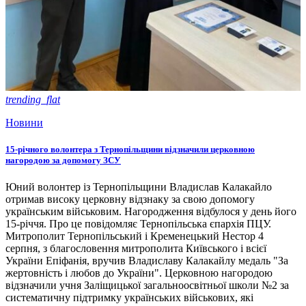
trending_flat
Новини
15-річного волонтера з Тернопільщини відзначили церковною
нагородою за допомогу ЗСУ
Юний волонтер із Тернопільщини Владислав Калакайло
отримав високу церковну відзнаку за свою допомогу
українським військовим. Нагородження відбулося у день його
15-річчя. Про це повідомляє Тернопільська єпархія ПЦУ.
Митрополит Тернопільський і Кременецький Нестор 4
серпня, з благословення митрополита Київського і всієї
України Епіфанія, вручив Владиславу Калакайлу медаль "За
жертовність і любов до України". Церковною нагородою
відзначили учня Заліщицької загальноосвітньої школи №2 за
систематичну підтримку українських військових, які