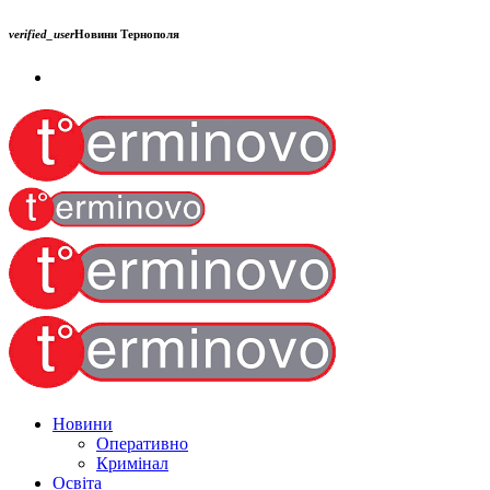
verified_user
Новини Тернополя
Новини
Оперативно
Кримінал
Освіта