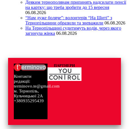
Деяким тернополянам припинять надсилати пенсії
на картку: що треба зробити до 15 вересня
06.08.2026
“Нам дуже боляче”: волонтерів “На Щиті” з
Тернопільщини образили та зневажили
06.08.2026
На Тернопільщині судитимуть водія, через якого
загинула жінка
06.08.2026
ПАРТНЕРИ
Контакти
редакції:
terminovo.te@gmail.com
м. Тернопіль,
Кульчицької 2А
+380935295439