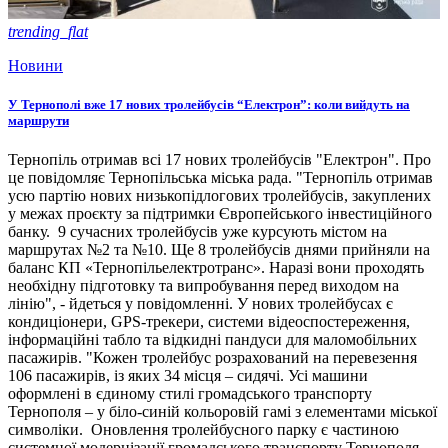
trending_flat
Новини
У Тернополі вже 17 нових тролейбусів “Електрон”: коли вийдуть на
маршрути
Тернопіль отримав всі 17 нових тролейбусів "Електрон". Про
це повідомляє Тернопільська міська рада. "Тернопіль отримав
усю партію нових низькопідлогових тролейбусів, закуплених
у межах проєкту за підтримки Європейського інвестиційного
банку. 9 сучасних тролейбусів уже курсують містом на
маршрутах №2 та №10. Ще 8 тролейбусів днями прийняли на
баланс КП «Тернопільелектротранс». Наразі вони проходять
необхідну підготовку та випробування перед виходом на
лінію", - йдеться у повідомленні. У нових тролейбусах є
кондиціонери, GPS-трекери, системи відеоспостереження,
інформаційні табло та відкидні пандуси для маломобільних
пасажирів. "Кожен тролейбус розрахований на перевезення
106 пасажирів, із яких 34 місця – сидячі. Усі машини
оформлені в єдиному стилі громадського транспорту
Тернополя – у біло-синій кольоровій гамі з елементами міської
символіки. Оновлення тролейбусного парку є частиною
системної модернізації громадського транспорту Тернополя,