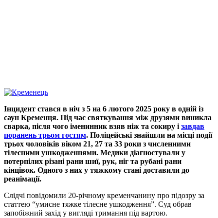
Інцидент стався в ніч з 5 на 6 лютого 2025 року в одній із
саун Кременця. Під час святкування між друзями виникла
сварка, після чого іменинник взяв ніж та сокиру і
завдав
поранень трьом гостям
. Поліцейські знайшли на місці події
трьох чоловіків віком 21, 27 та 33 роки з численними
тілесними ушкодженнями. Медики діагностували у
потерпілих різані рани шиї, рук, ніг та рубані рани
кінцівок. Одного з них у тяжкому стані доставили до
реанімації.
Слідчі повідомили 20-річному кременчанину про підозру за
статтею “умисне тяжке тілесне ушкодження”. Суд обрав
запобіжний захід у вигляді тримання під вартою.