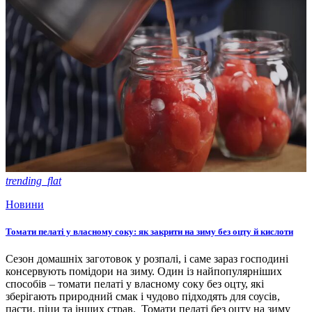
trending_flat
Новини
Томати пелаті у власному соку: як закрити на зиму без оцту й кислоти
Сезон домашніх заготовок у розпалі, і саме зараз господині
консервують помідори на зиму. Один із найпопулярніших
способів – томати пелаті у власному соку без оцту, які
зберігають природний смак і чудово підходять для соусів,
пасти, піци та інших страв. Томати пелаті без оцту на зиму