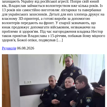
захищають Україну від російської агресії. Попри свій юний
вік, Владислав займається волонтерством вже кілька років. Із
13 років він самостійно виготовляє ліхтарики та павербанки
для українських захисників. Деталі для них хлопець друкує на
власному 3D-принтері, а готові вироби за допомогою
волонтерів передають на фронт. У єпархії зазначають, що
юнак продовжує допомагати військовим, незважаючи на
проблеми зі здоров'ям. Під час нагородження владика Нестор
також привітав Владислава з 15-річчям, побажав йому міцного
здоров'я, Божої опіки, подякував […]
Редакція
06.08.2026