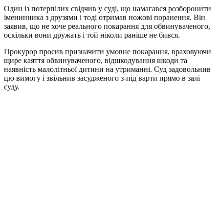
Один із потерпілих свідчив у суді, що намагався розборонити
іменинника з друзями і тоді отримав ножові поранення. Він
заявив, що не хоче реального покарання для обвинуваченого,
оскільки вони дружать і той ніколи раніше не бився.
Прокурор просив призначити умовне покарання, враховуючи
щире каяття обвинуваченого, відшкодування шкоди та
наявність малолітньої дитини на утриманні. Суд задовольнив
цю вимогу і звільнив засудженого з-під варти прямо в залі
суду.