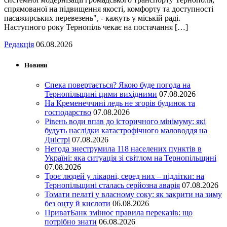
спрямованої на підвищення якості, комфорту та доступності
пасажирських перевезень", - кажуть у міській раді.
Наступного року Тернопіль чекає на постачання […]
Редакція
06.08.2026
Новини
Спека повертається? Якою буде погода на
Тернопільщині цими вихідними
07.08.2026
На Кременеччині ледь не згорів будинок та
господарство
07.08.2026
Рівень води впав до історичного мінімуму: які
будуть наслідки катастрофічного маловоддя на
Дністрі
07.08.2026
Негода знеструмила 118 населених пунктів в
Україні: яка ситуація зі світлом на Тернопільщині
07.08.2026
Троє людей у лікарні, серед них – підлітки: на
Тернопільщині сталась серйозна аварія
07.08.2026
Томати пелаті у власному соку: як закрити на зиму
без оцту й кислоти
06.08.2026
ПриватБанк змінює правила переказів: що
потрібно знати
06.08.2026