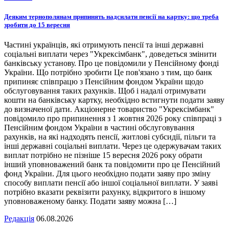
Деяким тернополянам припинять надсилати пенсії на картку: що треба
зробити до 15 вересня
Частині українців, які отримують пенсії та інші державні
соціальні виплати через "Укрексімбанк", доведеться змінити
банківську установу. Про це повідомили у Пенсійному фонді
України. Що потрібно зробити Це пов'язано з тим, що банк
припиняє співпрацю з Пенсійним фондом України щодо
обслуговування таких рахунків. Щоб і надалі отримувати
кошти на банківську картку, необхідно встигнути подати заяву
до визначеної дати. Акціонерне товариство "Укрексімбанк"
повідомило про припинення з 1 жовтня 2026 року співпраці з
Пенсійним фондом України в частині обслуговування
рахунків, на які надходять пенсії, житлові субсидії, пільги та
інші державні соціальні виплати. Через це одержувачам таких
виплат потрібно не пізніше 15 вересня 2026 року обрати
інший уповноважений банк та повідомити про це Пенсійний
фонд України. Для цього необхідно подати заяву про зміну
способу виплати пенсії або іншої соціальної виплати. У заяві
потрібно вказати реквізити рахунку, відкритого в іншому
уповноваженому банку. Подати заяву можна […]
Редакція
06.08.2026