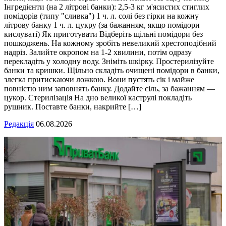
Інгредієнти (на 2 літрові банки): 2,5-3 кг м'ясистих стиглих
помідорів (типу "сливка") 1 ч. л. солі без гірки на кожну
літрову банку 1 ч. л. цукру (за бажанням, якщо помідори
кислуваті) Як приготувати Відберіть щільні помідори без
пошкоджень. На кожному зробіть невеликий хрестоподібний
надріз. Залийте окропом на 1-2 хвилини, потім одразу
перекладіть у холодну воду. Зніміть шкірку. Простерилізуйте
банки та кришки. Щільно складіть очищені помідори в банки,
злегка притискаючи ложкою. Вони пустять сік і майже
повністю ним заповнять банку. Додайте сіль, за бажанням —
цукор. Стерилізація На дно великої каструлі покладіть
рушник. Поставте банки, накрийте […]
Редакція
06.08.2026