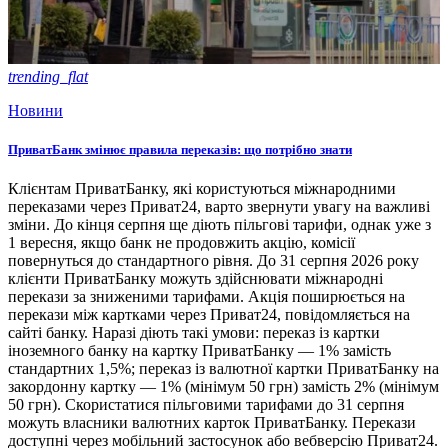
trending_flat
Новини
ПриватБанк змінює правила переказів: що потрібно знати
Клієнтам ПриватБанку, які користуються міжнародними
переказами через Приват24, варто звернути увагу на важливі
зміни. До кінця серпня ще діють пільгові тарифи, однак уже з
1 вересня, якщо банк не продовжить акцію, комісії
повернуться до стандартного рівня. До 31 серпня 2026 року
клієнти ПриватБанку можуть здійснювати міжнародні
перекази за зниженими тарифами. Акція поширюється на
перекази між картками через Приват24, повідомляється на
сайті банку. Наразі діють такі умови: переказ із картки
іноземного банку на картку ПриватБанку — 1% замість
стандартних 1,5%; переказ із валютної картки ПриватБанку на
закордонну картку — 1% (мінімум 50 грн) замість 2% (мінімум
50 грн). Скористатися пільговими тарифами до 31 серпня
можуть власники валютних карток ПриватБанку. Перекази
доступні через мобільний застосунок або вебверсію Приват24.