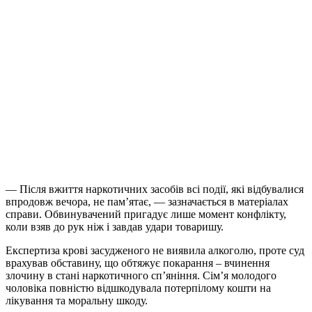
— Після вжиття наркотичних засобів всі події, які відбувалися
впродовж вечора, не пам’ятає, — зазначається в матеріалах
справи. Обвинувачений пригадує лише момент конфлікту,
коли взяв до рук ніж і завдав удари товаришу.
Експертиза крові засудженого не виявила алкоголю, проте суд
врахував обставину, що обтяжує покарання – вчинення
злочину в стані наркотичного сп’яніння. Сім’я молодого
чоловіка повністю відшкодувала потерпілому кошти на
лікування та моральну шкоду.