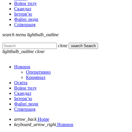
Воїни тилу
Скандал
Інтерв’ю
Файні люди
Співпраця
search
menu
lightbulb_outline
close
search
Search
lightbulb_outline
close
Новини
Оперативно
Кримінал
Освіта
Воїни тилу
Скандал
Інтерв’ю
Файні люди
Співпраця
arrow_back
Home
keyboard_arrow_right
Новини