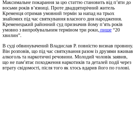
Максимальне покарання за цю статтю становить від п’яти до
восьми років в’язниці. Проте двадцятирічний житель
Кременця отримав умовний термін за напад на трьох
знайомих під час святкування власного дня народження.
Кременецький районний суд призначив йому п’ять років
умовно з випробувальним терміном три роки,
пише
“20
хвилин”.
В суді обвинувачений Владислав Р. повністю визнав провину.
Він розповів, що під час святкування разом із друзями вживав
алкоголь та наркотичні речовини. Молодий чоловік заявив,
що не пам’ятає походження наркотиків та деталей події через
втрату свідомості, після того як хтось вдарив його по голові.