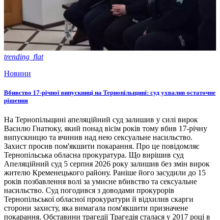
trending_flat
Новини
Вбивство 17-річної випускниці на Тернопільщині: суд ухвалив остаточне
рішення
На Тернопільщині апеляційний суд залишив у силі вирок
Василю Гнатюку, який понад вісім років тому вбив 17-річну
випускницю та вчинив над нею сексуальне насильство.
Захист просив пом'якшити покарання. Про це повідомляє
Тернопільська обласна прокуратура. Що вирішив суд
Апеляційний суд 5 серпня 2026 року залишив без змін вирок
жителю Кременецького району. Раніше його засудили до 15
років позбавлення волі за умисне вбивство та сексуальне
насильство. Суд погодився з доводами прокурорів
Тернопільської обласної прокуратури й відхилив скарги
сторони захисту, яка вимагала пом'якшити призначене
покарання. Обставини трагедії Трагедія сталася у 2017 році в