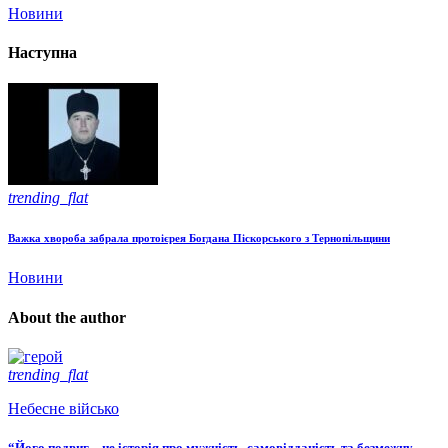
Новини
Наступна
trending_flat
Важка хвороба забрала протоієрея Богдана Піскорського з Тернопільщини
Новини
About the author
trending_flat
Небесне військо
“Його подвиг – це історія про мужність, самовідданість та безмежну