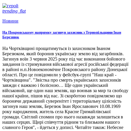
trending_flat
Новини
На Покровському напрямку загинув захисник з Тернопільщини Іван
Березнюк
На Чортківщині прощатимуться із захисником Іваном
Березюком, який боронив українську землю від загарбників.
Загинув воїн 3 червня 2025 року під час виконання бойового
завдання із стримування військової агресії російської федерації
в районі н.п.Новоекономічне Покровського району Донецької
області. Про це повідомили у фейсбук-групі "Наш край -
Чортківщина". "Звістка про смерть українських захисників
завжди є важкою і болісною… Ще один український
військовий, ще один наш земляк, що воював за мир та свободу
нашої країни, пішов від нас. Зі скорботою повідомляємо що
боронячи державний суверенітет і територіальну цілісність
загинув наш земляк, Березюк Іван Ярославович 10.08.1969
року народження, житель села Красне Гримайлівської
громади. Світлий спомин про нього назавжди залишиться в
наших серцях. Щирі співчуття рідним та близьким нашого
славного Героя", - йдеться у дописі. Читайте також: Небесне