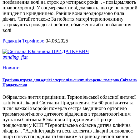
позбавлення волі на строк до чотирьох років", - повідомляють
правоохоронці. У соцмережах повідомляють, що це не перший
інцидент з кривдницею. Раніше вона неодноразово била
дівчат. Читайте також: За побиття матері тернополянину
загрожують громадські роботи, обмеження або позбавлення
волі
Редакція Терміново
04.06.2025
trending_flat
Новини
Трагічна втрата для однієї з тернопільських лікарень: померла Світлана
Придаткевич
Обірвалось життя працівниці Тернопільської обласної дитячої
клінічної лікарні Світлани Придаткевич. На 60 році життя та
після важкої хвороби померла сестра медичного ортопедо-
травматологічного дитячого відділення з травматологічним
пунктом Світлана Юліанівна Придаткевич. Про це
повідомили у КНП "Тернопільська обласна дитяча клінічна
лікарня". "Адміністрація та весь колектив лікарні висловлює
щирі співчуття рідним та близьким з приводу непоправної