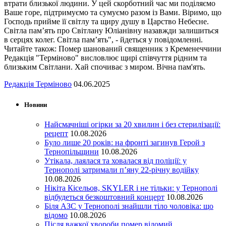
втрати близької людини. У цей скорботний час ми поділяємо
Ваше горе, підтримуємо та сумуємо разом із Вами. Віримо, що
Господь прийме її світлу та щиру душу в Царство Небесне.
Світла пам’ять про Світлану Юліанівну назавжди залишиться
в серцях колег. Світла пам’ять", - йдеться у повідомленні.
Читайте також: Помер шанований священник з Кременеччини
Редакція "Терміново" висловлює щирі співчуття рідним та
близьким Світлани. Хай спочиває з миром. Вічна пам'ять.
Редакція Терміново
04.06.2025
Новини
Найсмачніші огірки за 20 хвилин і без стерилізації:
рецепт
10.08.2026
Було лише 20 років: на фронті загинув Герой з
Тернопільщини
10.08.2026
Утікала, лаялася та ховалася від поліції: у
Тернополі затримали п’яну 22-річну водійку
10.08.2026
Нікіта Кісельов, SKYLER і не тільки: у Тернополі
відбудеться безкоштовний концерт
10.08.2026
Біля АЗС у Тернополі знайшли тіло чоловіка: що
відомо
10.08.2026
Після важкої хвороби помер відомий