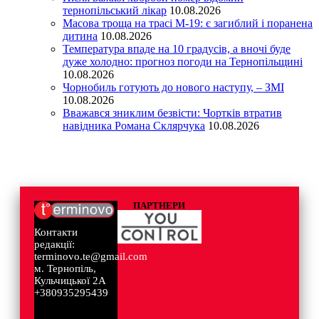
тернопільський лікар
10.08.2026
Масова троща на трасі М-19: є загиблий і поранена
дитина
10.08.2026
Температура впаде на 10 градусів, а вночі буде
дуже холодно: прогноз погоди на Тернопільщині
10.08.2026
Чорнобиль готують до нового наступу, – ЗМІ
10.08.2026
Вважався зниклим безвісти: Чортків втратив
навідника Романа Склярчука
10.08.2026
ПАРТНЕРИ
Контакти
редакції:
terminovo.te@gmail.com
м. Тернопіль,
Кульчицької 2А
+380935295439