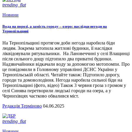
trending_flat
Новини
Вода на порозі, а замість городу – озеро: наслідки негоди на
Тернопільщині
На Тернопільщині протягом доби негода наробила біди
людям. Зокрема затопила житлові будинки, її наслідки
ліквідовували рятувальники. На Лановеччині у селі Влащинці
після сильного дощу підтопило два приватні будинки.
Надзвичайники відкачали воду за допомогою мотопомпи. Про
це повідомили в Головному управлінні ДСНС України у
Тернопільській області. Читайте також: Підтопило дорогу,
городи та домоволодіння. Негода наробила сильної біди на
Тернопільщині (фото, відео) Також 3 червня гроза з громом у
селі Синява перетворили людські городи на озера, а у
Чернихівцях частково обвалився міст.
Редакція Терміново
04.06.2025
trending_flat
Новини