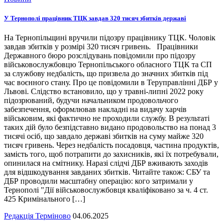
У Тернополі працівник ТЦК завдав 320 тисяч збитків державі
На Тернопільщині вручили підозру працівнику ТЦК. Чоловік
завдав збитків у розмірі 320 тисяч гривень. Працівники
Державного бюро розслідувань повідомили про підозру
військовослужбовцю Тернопільського обласного ТЦК та СП
за службову недбалість, що призвела до значних збитків під
час воєнного стану. Про це повідомили в Теруправлінні ДБР у
Львові. Слідство встановило, що у травні-липні 2022 року
підозрюваний, будучи начальником продовольчого
забезпечення, оформлював накладні на видачу харчів
військовим, які фактично не проходили службу. В результаті
таких дій було безпідставно видано продовольство на понад 3
тисячі осіб, що завдало державі збитків на суму майже 320
тисяч гривень. Через недбалість посадовця, частина продуктів,
замість того, щоб потрапити до захисників, які їх потребували,
опинилася на смітнику. Наразі слідчі ДБР вживають заходів
для відшкодування завданих збитків. Читайте також: СБУ та
ДБР проводили масштабну операцію: кого затримали у
Тернополі "Дії військовослужбовця кваліфіковано за ч. 4 ст.
425 Кримінального […]
Редакція Терміново
04.06.2025