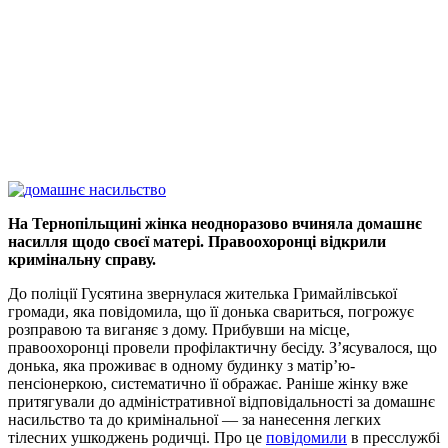
На Тернопільщині жінка неодноразово вчиняла домашнє
насилля щодо своєї матері. Правоохоронці відкрили
кримінальну справу.
До поліції Гусятина звернулася жителька Гримайлівської
громади, яка повідомила, що її донька свариться, погрожує
розправою та виганяє з дому. Прибувши на місце,
правоохоронці провели профілактичну бесіду. З’ясувалося, що
донька, яка проживає в одному будинку з матір’ю-
пенсіонеркою, систематично її ображає. Раніше жінку вже
притягували до адміністративної відповідальності за домашнє
насильство та до кримінальної — за нанесення легких
тілесних ушкоджень родичці. Про це
повідомили
в пресслужбі