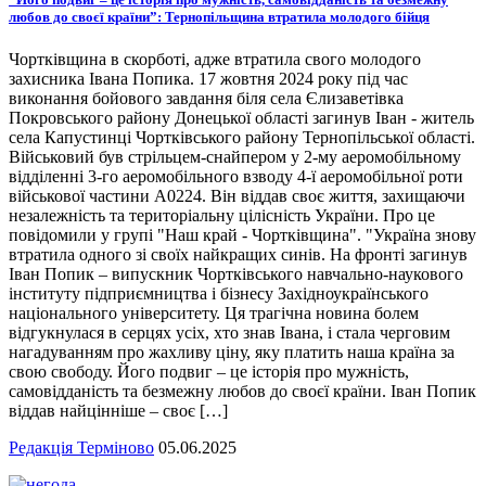
любов до своєї країни”: Тернопільщина втратила молодого бійця
Чортківщина в скорботі, адже втратила свого молодого
захисника Івана Попика. 17 жовтня 2024 року під час
виконання бойового завдання біля села Єлизаветівка
Покровського району Донецької області загинув Іван - житель
села Капустинці Чортківського району Тернопільської області.
Військовий був стрільцем-снайпером у 2-му аеромобільному
відділенні 3-го аеромобільного взводу 4-ї аеромобільної роти
військової частини А0224. Він віддав своє життя, захищаючи
незалежність та територіальну цілісність України. Про це
повідомили у групі "Наш край - Чортківщина". "Україна знову
втратила одного зі своїх найкращих синів. На фронті загинув
Іван Попик – випускник Чортківського навчально-наукового
інституту підприємництва і бізнесу Західноукраїнського
національного університету. Ця трагічна новина болем
відгукнулася в серцях усіх, хто знав Івана, і стала черговим
нагадуванням про жахливу ціну, яку платить наша країна за
свою свободу. Його подвиг – це історія про мужність,
самовідданість та безмежну любов до своєї країни. Іван Попик
віддав найцінніше – своє […]
Редакція Терміново
05.06.2025