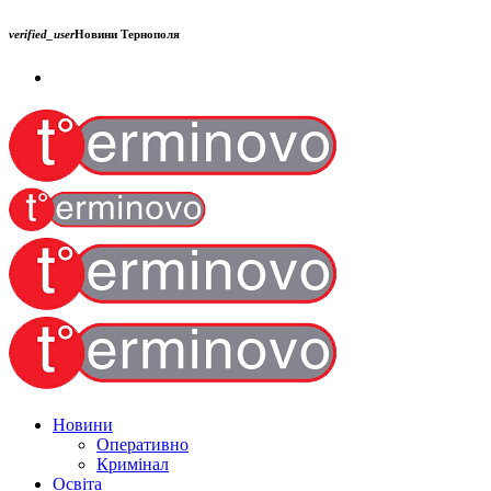
verified_user
Новини Тернополя
Новини
Оперативно
Кримінал
Освіта