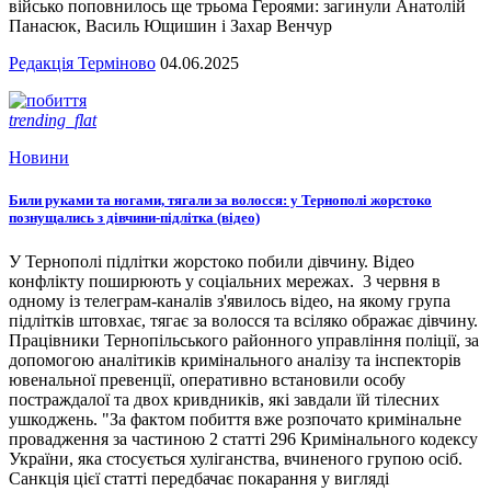
військо поповнилось ще трьома Героями: загинули Анатолій
Панасюк, Василь Ющишин і Захар Венчур
Редакція Терміново
04.06.2025
trending_flat
Новини
Били руками та ногами, тягали за волосся: у Тернополі жорстоко
познущались з дівчини-підлітка (відео)
У Тернополі підлітки жорстоко побили дівчину. Відео
конфлікту поширюють у соціальних мережах. 3 червня в
одному із телеграм-каналів з'явилось відео, на якому група
підлітків штовхає, тягає за волосся та всіляко ображає дівчину.
Працівники Тернопільського районного управління поліції, за
допомогою аналітиків кримінального аналізу та інспекторів
ювенальної превенції, оперативно встановили особу
постраждалої та двох кривдників, які завдали їй тілесних
ушкоджень. "За фактом побиття вже розпочато кримінальне
провадження за частиною 2 статті 296 Кримінального кодексу
України, яка стосується хуліганства, вчиненого групою осіб.
Санкція цієї статті передбачає покарання у вигляді