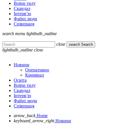
Воїни тилу
Скандал
Інтерв’ю
Файні люди
Співпраця
search
menu
lightbulb_outline
close
search
Search
lightbulb_outline
close
Новини
Оперативно
Кримінал
Освіта
Воїни тилу
Скандал
Інтерв’ю
Файні люди
Співпраця
arrow_back
Home
keyboard_arrow_right
Новини