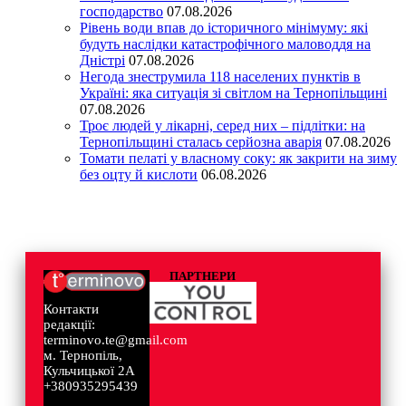
господарство
07.08.2026
Рівень води впав до історичного мінімуму: які
будуть наслідки катастрофічного маловоддя на
Дністрі
07.08.2026
Негода знеструмила 118 населених пунктів в
Україні: яка ситуація зі світлом на Тернопільщині
07.08.2026
Троє людей у лікарні, серед них – підлітки: на
Тернопільщині сталась серйозна аварія
07.08.2026
Томати пелаті у власному соку: як закрити на зиму
без оцту й кислоти
06.08.2026
ПАРТНЕРИ
Контакти
редакції:
terminovo.te@gmail.com
м. Тернопіль,
Кульчицької 2А
+380935295439