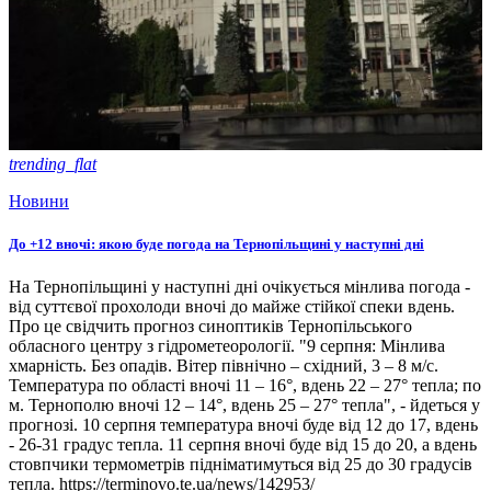
trending_flat
Новини
До +12 вночі: якою буде погода на Тернопільщині у наступні дні
На Тернопільщині у наступні дні очікується мінлива погода -
від суттєвої прохолоди вночі до майже стійкої спеки вдень.
Про це свідчить прогноз синоптиків Тернопільського
обласного центру з гідрометеорології. "9 серпня: Мінлива
хмарність. Без опадів. Вітер північно – східний, 3 – 8 м/с.
Температура по області вночі 11 – 16°, вдень 22 – 27° тепла; по
м. Тернополю вночі 12 – 14°, вдень 25 – 27° тепла", - йдеться у
прогнозі. 10 серпня температура вночі буде від 12 до 17, вдень
- 26-31 градус тепла. 11 серпня вночі буде від 15 до 20, а вдень
стовпчики термометрів підніматимуться від 25 до 30 градусів
тепла. https://terminovo.te.ua/news/142953/