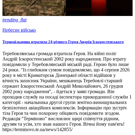
trending_flat
Небесне військо
Тернопільщина втратила 24-річного Героя Андрія Іскоростенського
Теребовлянська громада втратила Героя. На війні поліг
Андрій Іскоростенський 2002 року народження. Про втрату
повідомили у Теребовлянській міській раді. Герою було лише
24 роки. "Із глибоким сумом повідомляємо, що 4 серпня 2026
року в місті Краматорськ Донецької області відійшов у
вічність захисник України, мешканець Теребовлі старший
сержант Іскоростенський Андрій Миколайович, 26 грудня
2002 року народження", - йдеться у заяві громади. Він
проходив службу на посаді інспектора прикордонної служби 1
категорії - начальника другої групи зенітно-винищувальних
безпілотних авіаційних комплексів. Інформацію про зустріч
тіла Героя та чин похорону обіцяють повідомити згодом.
Редакція "Терміново" висловлює щирі співчуття рідним,
друзям та усім, хто знав нашого Героя. Вічна йому пам'ять!
https://terminovo.te.ua/news/142855/