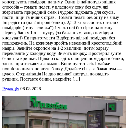
консервують помідори на зиму. Один із найпопулярніших
способів – томати пелаті у власному соку без оцту, які
зберігають природний смак і чудово підходять для соусів,
пасти, піци та інших страв. Томати пелаті без оцту на зиму
Інгредієнти (на 2 літрові банки): 2,5-3 кг м'ясистих стиглих
помідорів (типу "сливка") 1 ч. л. солі без гірки на кожну
літрову банку 1 ч. л. цукру (за бажанням, якщо помідори
кислуваті) Як приготувати Відберіть щільні помідори без
пошкоджень. На кожному зробіть невеликий хрестоподібний
надріз. Залийте окропом на 1-2 хвилини, потім одразу
перекладіть у холодну воду. Зніміть шкірку. Простерилізуйте
банки та кришки. Щільно складіть очищені помідори в банки,
злегка притискаючи ложкою. Вони пустять сік і майже
повністю ним заповнять банку. Додайте сіль, за бажанням —
цукор. Стерилізація На дно великої каструлі покладіть
рушник. Поставте банки, накрийте […]
Редакція
06.08.2026