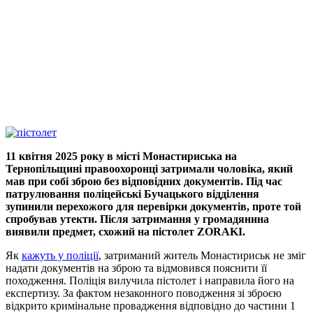
11 квітня 2025 року в місті Монастириська на
Тернопільщині правоохоронці затримали чоловіка, який
мав при собі зброю без відповідних документів. Під час
патрулювання поліцейські Бучацького відділення
зупинили перехожого для перевірки документів, проте той
спробував утекти. Після затримання у громадянина
виявили предмет, схожий на пістолет ZORAKI.
Як
кажуть у поліції
, затриманий житель Монастириськ не зміг
надати документів на зброю та відмовився пояснити її
походження. Поліція вилучила пістолет і направила його на
експертизу. За фактом незаконного поводження зі зброєю
відкрито кримінальне провадження відповідно до частини 1