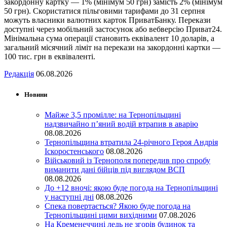
закордонну картку — 1% (мінімум 50 грн) замість 2% (мінімум
50 грн). Скористатися пільговими тарифами до 31 серпня
можуть власники валютних карток ПриватБанку. Перекази
доступні через мобільний застосунок або вебверсію Приват24.
Мінімальна сума операції становить еквівалент 10 доларів, а
загальний місячний ліміт на перекази на закордонні картки —
100 тис. грн в еквіваленті.
Редакція
06.08.2026
Новини
Майже 3,5 промілле: на Тернопільщині
надзвичайно п’яний водій втрапив в аварію
08.08.2026
Тернопільщина втратила 24-річного Героя Андрія
Іскоростенського
08.08.2026
Військовий із Тернополя попередив про спробу
виманити дані бійців під виглядом ВСП
08.08.2026
До +12 вночі: якою буде погода на Тернопільщині
у наступні дні
08.08.2026
Спека повертається? Якою буде погода на
Тернопільщині цими вихідними
07.08.2026
На Кременеччині ледь не згорів будинок та