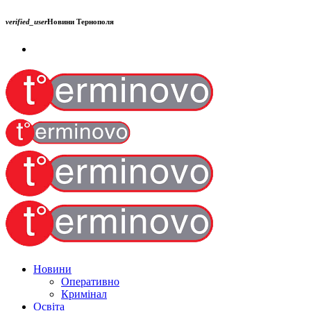
verified_user
Новини Тернополя
Новини
Оперативно
Кримінал
Освіта