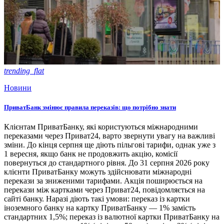
trending_flat
Новини
ПриватБанк змінює правила переказів: що потрібно знати
Клієнтам ПриватБанку, які користуються міжнародними
переказами через Приват24, варто звернути увагу на важливі
зміни. До кінця серпня ще діють пільгові тарифи, однак уже з
1 вересня, якщо банк не продовжить акцію, комісії
повернуться до стандартного рівня. До 31 серпня 2026 року
клієнти ПриватБанку можуть здійснювати міжнародні
перекази за зниженими тарифами. Акція поширюється на
перекази між картками через Приват24, повідомляється на
сайті банку. Наразі діють такі умови: переказ із картки
іноземного банку на картку ПриватБанку — 1% замість
стандартних 1,5%; переказ із валютної картки ПриватБанку на