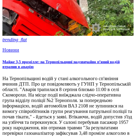
trending_flat
Новини
Майже 3,5 промілле: на Тернопільщині надзвичайно п’яний водій
втрапив в аварію
На Тернопільщині водій у стані алкогольного сп'яніння
вчинив ДТП. Про це повідомляють у ГУНП у Тернопільській
області. "Аварія трапилася 8 серпня близько 11:00 в селі
Скоморохи. На місце події виїжджала слідчо-оперативна
група відділу поліції №2 Тернополя. за попередньою
інформацією, водій автомобіля ВАЗ 2108 не зупинився на
вимогу співробітників групи реагування патрульної поліції та
почав тікати," - йдеться у заяві. Втікаючи, водій допустив з'їзд
на узбіччя та перекинувся. У салоні перебував пасажир 1957
року народження, він отримав травми "За результатами
перевірки газоаналізатор зафіксував 3,48 проміле алкоголю в