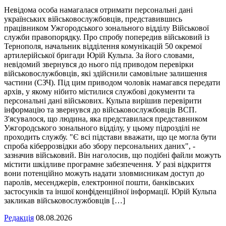
Невідома особа намагалася отримати персональні дані
українських військовослужбовців, представившись
працівником Ужгородського зонального відділу Військової
служби правопорядку. Про спробу попередив військовий із
Тернополя, начальник відділення комунікацій 50 окремої
артилерійської бригади Юрій Кульпа. За його словами,
невідомий звернувся до нього під приводом перевірки
військовослужбовців, які здійснили самовільне залишення
частини (СЗЧ). Під цим приводом чоловік намагався передати
архів, у якому нібито містилися службові документи та
персональні дані військових. Кульпа вирішив перевірити
інформацію та звернувся до військовослужбовців ВСП.
З'ясувалося, що людина, яка представилася представником
Ужгородського зонального відділу, у цьому підрозділі не
проходить службу. "Є всі підстави вважати, що це могла бути
спроба кіберрозвідки або збору персональних даних", -
зазначив військовий. Він наголосив, що подібні файли можуть
містити шкідливе програмне забезпечення. У разі відкриття
вони потенційно можуть надати зловмисникам доступ до
паролів, месенджерів, електронної пошти, банківських
застосунків та іншої конфіденційної інформації. Юрій Кульпа
закликав військовослужбовців […]
Редакція
08.08.2026