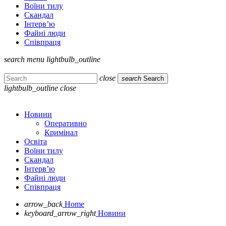
Воїни тилу
Скандал
Інтерв’ю
Файні люди
Співпраця
search
menu
lightbulb_outline
close
search
Search
lightbulb_outline
close
Новини
Оперативно
Кримінал
Освіта
Воїни тилу
Скандал
Інтерв’ю
Файні люди
Співпраця
arrow_back
Home
keyboard_arrow_right
Новини