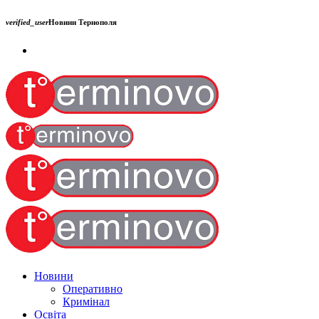
verified_user
Новини Тернополя
Новини
Оперативно
Кримінал
Освіта