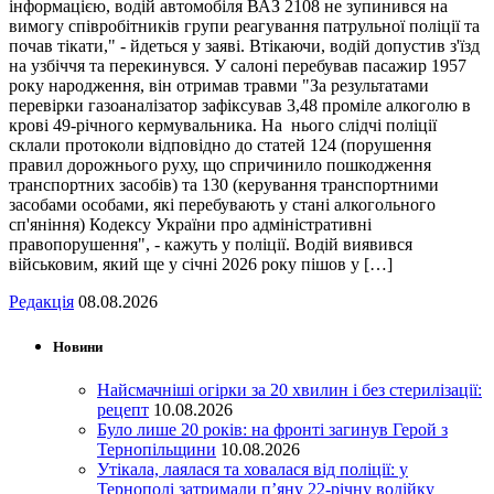
інформацією, водій автомобіля ВАЗ 2108 не зупинився на
вимогу співробітників групи реагування патрульної поліції та
почав тікати," - йдеться у заяві. Втікаючи, водій допустив з'їзд
на узбіччя та перекинувся. У салоні перебував пасажир 1957
року народження, він отримав травми "За результатами
перевірки газоаналізатор зафіксував 3,48 проміле алкоголю в
крові 49-річного кермувальника. На нього слідчі поліції
склали протоколи відповідно до статей 124 (порушення
правил дорожнього руху, що спричинило пошкодження
транспортних засобів) та 130 (керування транспортними
засобами особами, які перебувають у стані алкогольного
сп'яніння) Кодексу України про адміністративні
правопорушення", - кажуть у поліції. Водій виявився
військовим, який ще у січні 2026 року пішов у […]
Редакція
08.08.2026
Новини
Найсмачніші огірки за 20 хвилин і без стерилізації:
рецепт
10.08.2026
Було лише 20 років: на фронті загинув Герой з
Тернопільщини
10.08.2026
Утікала, лаялася та ховалася від поліції: у
Тернополі затримали п’яну 22-річну водійку