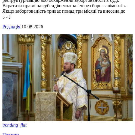
реструктуризацію або оскарження заборгованості в суді.
Втратити право на субсидію можна і через борг з аліментів.
Якщо заборгованість триває понад три місяці та внесена до
[…]
Редакція
10.08.2026
trending_flat