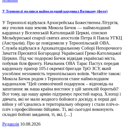
Новини
У Тернополі молився наймолодший кардинал Ватикану (фото)
У Тернополі відбулася Архиєрейська Божественна Літургія,
яку очолив наш земляк Микола Бичок — наймолодший
кардинал у Вселенській Католицькій Церкві, єпископ
Мельбурнської єпархії святих апостолів Петра й Павла УГКЦ
(Австралія). Про це повідомили у Тернопільській ОВА.
Служба відбулася в Архикатедральному Соборі Непорочного
Зачаття Пресвятої Богородиці Української Греко-Католицької
Церкви. Під час подорожі Бичок відвідав українські міста,
побував біля фронту. Начальник ОВА Тарас Пастух передав
кардиналу прапор 105-ї окремої бригади ТрО ЗСУ, який
уособлює незламність тернопільських воїнів. Читайте також:
Микола Бичок родом з Тернополя стане наймолодшим
кардиналом "Цей символічний подарунок – відповідь на
запитання: як наша країна вистоює у цій запеклій боротьбі?
Все тому, що нашу армію підтримує простий народ. Хлопці і
дівчата, які не мали жодного бойового досвіду, в перші дні
війни у об’єднались в територіальну оборону і стали пліч-о-
пліч з професійними бійцями. Ті, які сьогодні виконують
складні бойові завдання, ті, які, […]
Редакція
10.08.2026