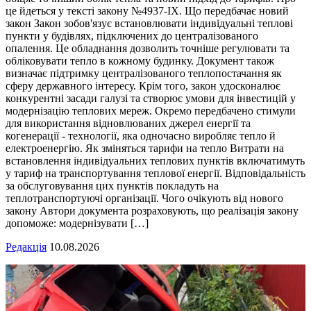
це йдеться у тексті закону №4937-ІХ. Що передбачає новий
закон Закон зобов'язує встановлювати індивідуальні теплові
пункти у будівлях, підключених до централізованого
опалення. Це обладнання дозволить точніше регулювати та
обліковувати тепло в кожному будинку. Документ також
визначає підтримку централізованого теплопостачання як
сферу державного інтересу. Крім того, закон удосконалює
конкурентні засади галузі та створює умови для інвестицій у
модернізацію теплових мереж. Окремо передбачено стимули
для використання відновлюваних джерел енергії та
когенерації - технології, яка одночасно виробляє тепло й
електроенергію. Як зміняться тарифи на тепло Витрати на
встановлення індивідуальних теплових пунктів включатимуть
у тариф на транспортування теплової енергії. Відповідальність
за обслуговування цих пунктів покладуть на
теплотранспортуючі організації. Чого очікують від нового
закону Автори документа розраховують, що реалізація закону
допоможе: модернізувати […]
Редакція
10.08.2026