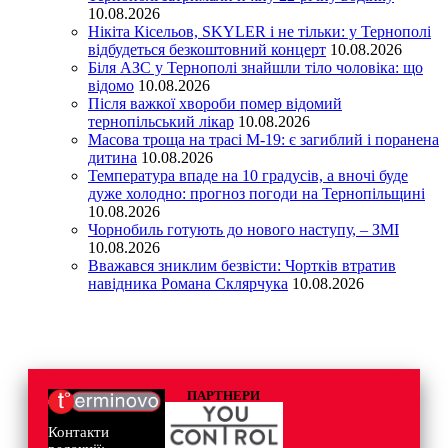
10.08.2026
Нікіта Кісельов, SKYLER і не тільки: у Тернополі
відбудеться безкоштовний концерт
10.08.2026
Біля АЗС у Тернополі знайшли тіло чоловіка: що
відомо
10.08.2026
Після важкої хвороби помер відомий
тернопільський лікар
10.08.2026
Масова троща на трасі М-19: є загиблий і поранена
дитина
10.08.2026
Температура впаде на 10 градусів, а вночі буде
дуже холодно: прогноз погоди на Тернопільщині
10.08.2026
Чорнобиль готують до нового наступу, – ЗМІ
10.08.2026
Вважався зниклим безвісти: Чортків втратив
навідника Романа Склярчука
10.08.2026
ПАРТНЕРИ
Контакти