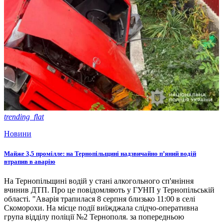
trending_flat
Новини
Майже 3,5 промілле: на Тернопільщині надзвичайно п’яний водій
втрапив в аварію
На Тернопільщині водій у стані алкогольного сп'яніння
вчинив ДТП. Про це повідомляють у ГУНП у Тернопільській
області. "Аварія трапилася 8 серпня близько 11:00 в селі
Скоморохи. На місце події виїжджала слідчо-оперативна
група відділу поліції №2 Тернополя. за попередньою