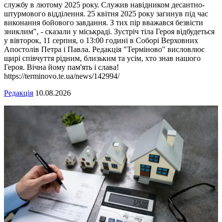
службу в лютому 2025 року. Служив навідником десантно-
штурмового відділення. 25 квітня 2025 року загинув під час
виконання бойового завдання. З тих пір вважався безвісти
зниклим", - сказали у міськраді. Зустріч тіла Героя відбудеться
у вівторок, 11 серпня, о 13:00 годині в Соборі Верховних
Апостолів Петра і Павла. Редакція "Терміново" висловлює
щирі співчуття рідним, близьким та усім, хто знав нашого
Героя. Вічна йому пам'ять і слава!
https://terminovo.te.ua/news/142994/
Редакція
10.08.2026