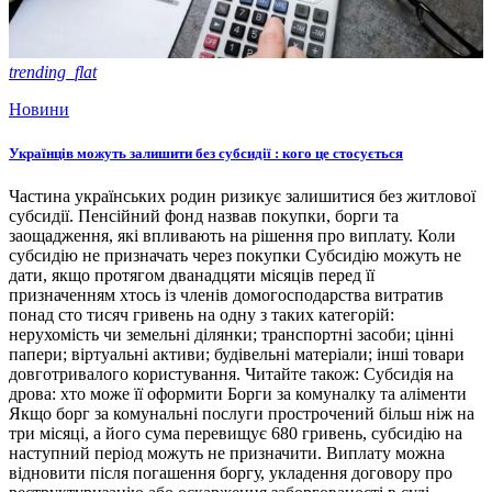
trending_flat
Новини
Українців можуть залишити без субсидії : кого це стосується
Частина українських родин ризикує залишитися без житлової
субсидії. Пенсійний фонд назвав покупки, борги та
заощадження, які впливають на рішення про виплату. Коли
субсидію не призначать через покупки Субсидію можуть не
дати, якщо протягом дванадцяти місяців перед її
призначенням хтось із членів домогосподарства витратив
понад сто тисяч гривень на одну з таких категорій:
нерухомість чи земельні ділянки; транспортні засоби; цінні
папери; віртуальні активи; будівельні матеріали; інші товари
довготривалого користування. Читайте також: Субсидія на
дрова: хто може її оформити Борги за комуналку та аліменти
Якщо борг за комунальні послуги прострочений більш ніж на
три місяці, а його сума перевищує 680 гривень, субсидію на
наступний період можуть не призначити. Виплату можна
відновити після погашення боргу, укладення договору про