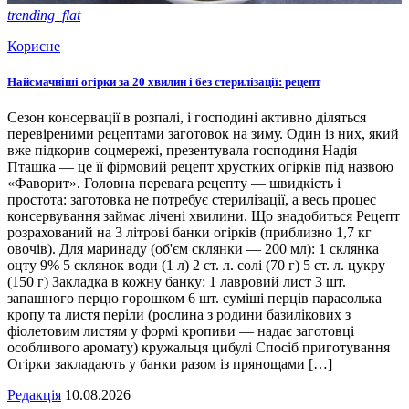
trending_flat
Корисне
Найсмачніші огірки за 20 хвилин і без стерилізації: рецепт
Сезон консервації в розпалі, і господині активно діляться
перевіреними рецептами заготовок на зиму. Один із них, який
вже підкорив соцмережі, презентувала господиня Надія
Пташка — це її фірмовий рецепт хрустких огірків під назвою
«Фаворит». Головна перевага рецепту — швидкість і
простота: заготовка не потребує стерилізації, а весь процес
консервування займає лічені хвилини. Що знадобиться Рецепт
розрахований на 3 літрові банки огірків (приблизно 1,7 кг
овочів). Для маринаду (об'єм склянки — 200 мл): 1 склянка
оцту 9% 5 склянок води (1 л) 2 ст. л. солі (70 г) 5 ст. л. цукру
(150 г) Закладка в кожну банку: 1 лавровий лист 3 шт.
запашного перцю горошком 6 шт. суміші перців парасолька
кропу та листя періли (рослина з родини базилікових з
фіолетовим листям у формі кропиви — надає заготовці
особливого аромату) кружальця цибулі Спосіб приготування
Огірки закладають у банки разом із прянощами […]
Редакція
10.08.2026