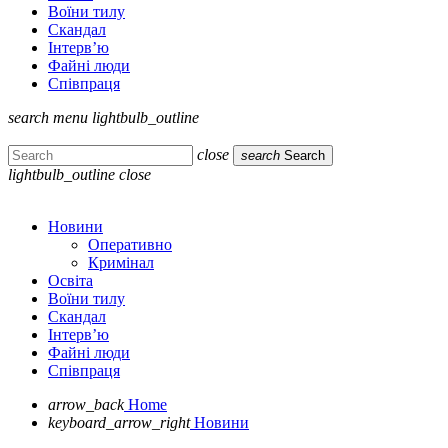
Воїни тилу
Скандал
Інтерв’ю
Файні люди
Співпраця
search
menu
lightbulb_outline
close
search
Search
lightbulb_outline
close
Новини
Оперативно
Кримінал
Освіта
Воїни тилу
Скандал
Інтерв’ю
Файні люди
Співпраця
arrow_back
Home
keyboard_arrow_right
Новини