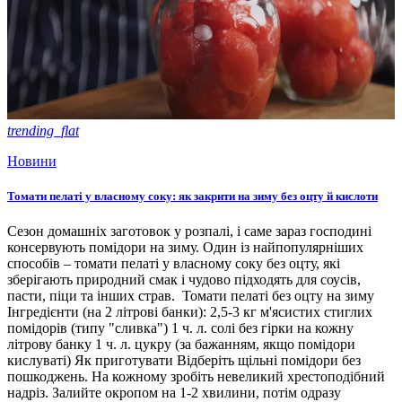
trending_flat
Новини
Томати пелаті у власному соку: як закрити на зиму без оцту й кислоти
Сезон домашніх заготовок у розпалі, і саме зараз господині
консервують помідори на зиму. Один із найпопулярніших
способів – томати пелаті у власному соку без оцту, які
зберігають природний смак і чудово підходять для соусів,
пасти, піци та інших страв. Томати пелаті без оцту на зиму
Інгредієнти (на 2 літрові банки): 2,5-3 кг м'ясистих стиглих
помідорів (типу "сливка") 1 ч. л. солі без гірки на кожну
літрову банку 1 ч. л. цукру (за бажанням, якщо помідори
кислуваті) Як приготувати Відберіть щільні помідори без
пошкоджень. На кожному зробіть невеликий хрестоподібний
надріз. Залийте окропом на 1-2 хвилини, потім одразу