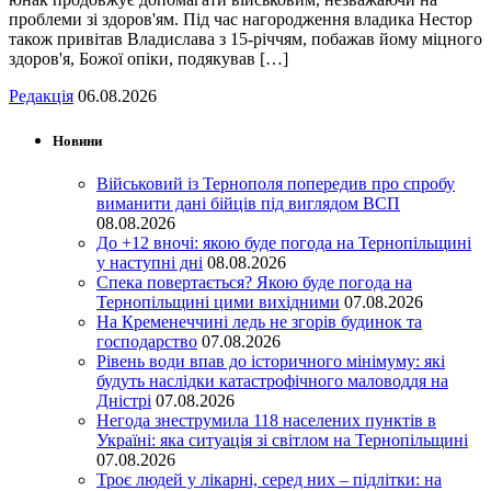
проблеми зі здоров'ям. Під час нагородження владика Нестор
також привітав Владислава з 15-річчям, побажав йому міцного
здоров'я, Божої опіки, подякував […]
Редакція
06.08.2026
Новини
Військовий із Тернополя попередив про спробу
виманити дані бійців під виглядом ВСП
08.08.2026
До +12 вночі: якою буде погода на Тернопільщині
у наступні дні
08.08.2026
Спека повертається? Якою буде погода на
Тернопільщині цими вихідними
07.08.2026
На Кременеччині ледь не згорів будинок та
господарство
07.08.2026
Рівень води впав до історичного мінімуму: які
будуть наслідки катастрофічного маловоддя на
Дністрі
07.08.2026
Негода знеструмила 118 населених пунктів в
Україні: яка ситуація зі світлом на Тернопільщині
07.08.2026
Троє людей у лікарні, серед них – підлітки: на