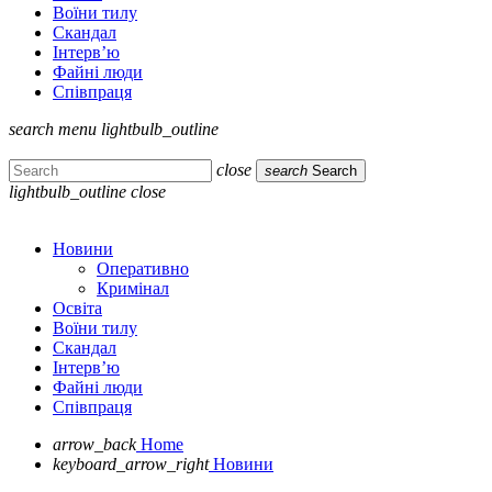
Воїни тилу
Скандал
Інтерв’ю
Файні люди
Співпраця
search
menu
lightbulb_outline
close
search
Search
lightbulb_outline
close
Новини
Оперативно
Кримінал
Освіта
Воїни тилу
Скандал
Інтерв’ю
Файні люди
Співпраця
arrow_back
Home
keyboard_arrow_right
Новини