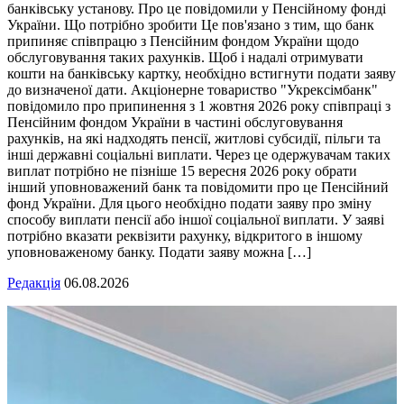
банківську установу. Про це повідомили у Пенсійному фонді
України. Що потрібно зробити Це пов'язано з тим, що банк
припиняє співпрацю з Пенсійним фондом України щодо
обслуговування таких рахунків. Щоб і надалі отримувати
кошти на банківську картку, необхідно встигнути подати заяву
до визначеної дати. Акціонерне товариство "Укрексімбанк"
повідомило про припинення з 1 жовтня 2026 року співпраці з
Пенсійним фондом України в частині обслуговування
рахунків, на які надходять пенсії, житлові субсидії, пільги та
інші державні соціальні виплати. Через це одержувачам таких
виплат потрібно не пізніше 15 вересня 2026 року обрати
інший уповноважений банк та повідомити про це Пенсійний
фонд України. Для цього необхідно подати заяву про зміну
способу виплати пенсії або іншої соціальної виплати. У заяві
потрібно вказати реквізити рахунку, відкритого в іншому
уповноваженому банку. Подати заяву можна […]
Редакція
06.08.2026