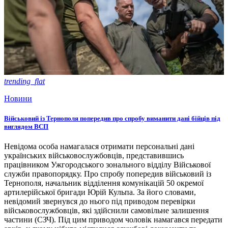
trending_flat
Новини
Військовий із Тернополя попередив про спробу виманити дані бійців під
виглядом ВСП
Невідома особа намагалася отримати персональні дані
українських військовослужбовців, представившись
працівником Ужгородського зонального відділу Військової
служби правопорядку. Про спробу попередив військовий із
Тернополя, начальник відділення комунікацій 50 окремої
артилерійської бригади Юрій Кульпа. За його словами,
невідомий звернувся до нього під приводом перевірки
військовослужбовців, які здійснили самовільне залишення
частини (СЗЧ). Під цим приводом чоловік намагався передати