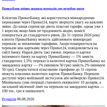
ПриватБанк змінює правила переказів: що потрібно знати
Клієнтам ПриватБанку, які користуються міжнародними
переказами через Приват24, варто звернути увагу на важливі
зміни. До кінця серпня ще діють пільгові тарифи, однак уже з
1 вересня, якщо банк не продовжить акцію, комісії
повернуться до стандартного рівня. До 31 серпня 2026 року
клієнти ПриватБанку можуть здійснювати міжнародні
перекази за зниженими тарифами. Акція поширюється на
перекази між картками через Приват24, повідомляється на
сайті банку. Наразі діють такі умови: переказ із картки
іноземного банку на картку ПриватБанку — 1% замість
стандартних 1,5%; переказ із валютної картки ПриватБанку на
закордонну картку — 1% (мінімум 50 грн) замість 2% (мінімум
50 грн). Скористатися пільговими тарифами до 31 серпня
можуть власники валютних карток ПриватБанку. Перекази
доступні через мобільний застосунок або вебверсію Приват24.
Мінімальна сума операції становить еквівалент 10 доларів, а
загальний місячний ліміт на перекази на закордонні картки —
100 тис. грн в еквіваленті.
Редакція
06.08.2026