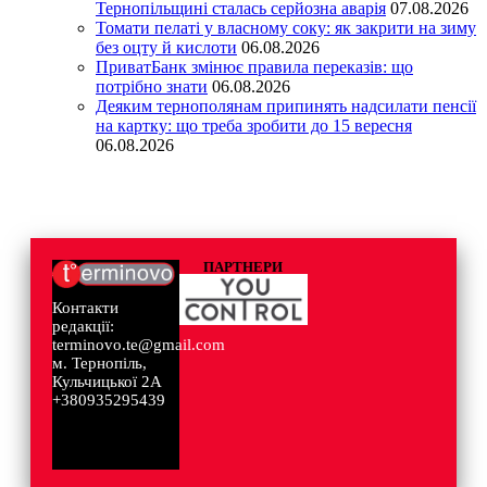
Тернопільщині сталась серйозна аварія
07.08.2026
Томати пелаті у власному соку: як закрити на зиму
без оцту й кислоти
06.08.2026
ПриватБанк змінює правила переказів: що
потрібно знати
06.08.2026
Деяким тернополянам припинять надсилати пенсії
на картку: що треба зробити до 15 вересня
06.08.2026
ПАРТНЕРИ
Контакти
редакції:
terminovo.te@gmail.com
м. Тернопіль,
Кульчицької 2А
+380935295439