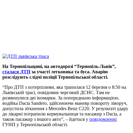
На Тернопільщині, на автодорозі “Тернопіль-Львів”,
сталася ДТП
за участі легковика та буса. Аварію
розслідують слідчі поліції Тернопільської області.
“Про ДТП з потерпілими, яка трапилася 12 березня о 8:50 на
Львівській трасі, повідомив черговий ДСНС. Там не
розминулися дві іномарки. За попередньою інформацією,
водійка Dacia Sandero, здійснюючи маневр повороту ліворуч,
допустила зіткнення з Mercedes Benz C220. У результаті удару
до лікарні потрапили кермувальниця та пасажир з Dacia, а
також пасажир з іншого авто”, – йдеться у
повідомленні
ГУНП у Тернопільській області.