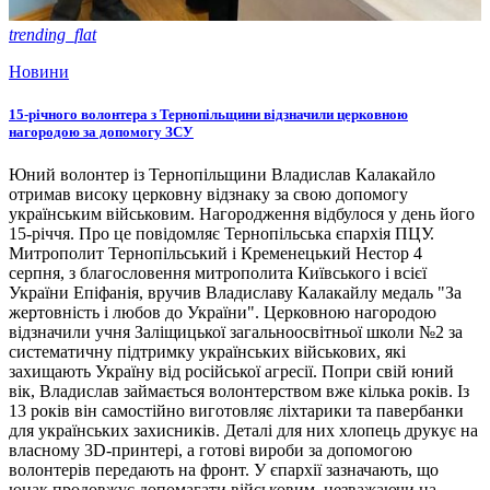
trending_flat
Новини
15-річного волонтера з Тернопільщини відзначили церковною
нагородою за допомогу ЗСУ
Юний волонтер із Тернопільщини Владислав Калакайло
отримав високу церковну відзнаку за свою допомогу
українським військовим. Нагородження відбулося у день його
15-річчя. Про це повідомляє Тернопільська єпархія ПЦУ.
Митрополит Тернопільський і Кременецький Нестор 4
серпня, з благословення митрополита Київського і всієї
України Епіфанія, вручив Владиславу Калакайлу медаль "За
жертовність і любов до України". Церковною нагородою
відзначили учня Заліщицької загальноосвітньої школи №2 за
систематичну підтримку українських військових, які
захищають Україну від російської агресії. Попри свій юний
вік, Владислав займається волонтерством вже кілька років. Із
13 років він самостійно виготовляє ліхтарики та павербанки
для українських захисників. Деталі для них хлопець друкує на
власному 3D-принтері, а готові вироби за допомогою
волонтерів передають на фронт. У єпархії зазначають, що
юнак продовжує допомагати військовим, незважаючи на