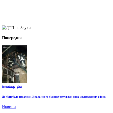
Попередня
trending_flat
До біди було недалеко. З палаючого будинку рятували двох малорухомих жінок
Новини