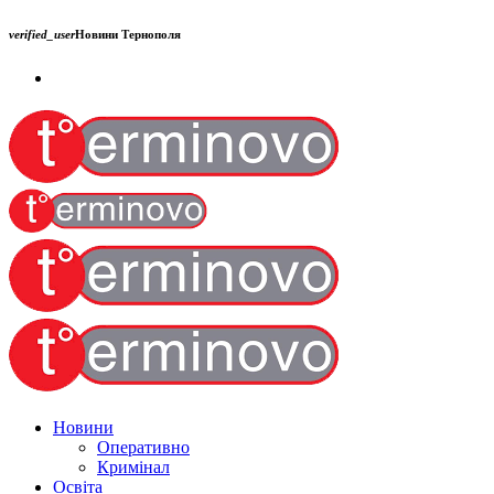
verified_user
Новини Тернополя
Новини
Оперативно
Кримінал
Освіта