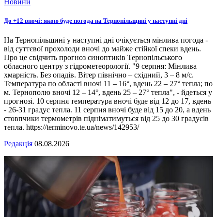
Новини
До +12 вночі: якою буде погода на Тернопільщині у наступні дні
На Тернопільщині у наступні дні очікується мінлива погода -
від суттєвої прохолоди вночі до майже стійкої спеки вдень.
Про це свідчить прогноз синоптиків Тернопільського
обласного центру з гідрометеорології. "9 серпня: Мінлива
хмарність. Без опадів. Вітер північно – східний, 3 – 8 м/с.
Температура по області вночі 11 – 16°, вдень 22 – 27° тепла; по
м. Тернополю вночі 12 – 14°, вдень 25 – 27° тепла", - йдеться у
прогнозі. 10 серпня температура вночі буде від 12 до 17, вдень
- 26-31 градус тепла. 11 серпня вночі буде від 15 до 20, а вдень
стовпчики термометрів підніматимуться від 25 до 30 градусів
тепла. https://terminovo.te.ua/news/142953/
Редакція
08.08.2026