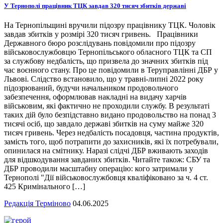
У Тернополі працівник ТЦК завдав 320 тисяч збитків державі
На Тернопільщині вручили підозру працівнику ТЦК. Чоловік
завдав збитків у розмірі 320 тисяч гривень. Працівники
Державного бюро розслідувань повідомили про підозру
військовослужбовцю Тернопільського обласного ТЦК та СП
за службову недбалість, що призвела до значних збитків під
час воєнного стану. Про це повідомили в Теруправлінні ДБР у
Львові. Слідство встановило, що у травні-липні 2022 року
підозрюваний, будучи начальником продовольчого
забезпечення, оформлював накладні на видачу харчів
військовим, які фактично не проходили службу. В результаті
таких дій було безпідставно видано продовольство на понад 3
тисячі осіб, що завдало державі збитків на суму майже 320
тисяч гривень. Через недбалість посадовця, частина продуктів,
замість того, щоб потрапити до захисників, які їх потребували,
опинилася на смітнику. Наразі слідчі ДБР вживають заходів
для відшкодування завданих збитків. Читайте також: СБУ та
ДБР проводили масштабну операцію: кого затримали у
Тернополі "Дії військовослужбовця кваліфіковано за ч. 4 ст.
425 Кримінального […]
Редакція Терміново
04.06.2025