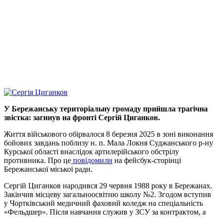
У Бережанську територіальну громаду прийшла трагічна
звістка: загинув на фронті Сергій Циганков.
Життя військового обірвалося 8 березня 2025 в зоні виконання
бойових завдань поблизу н. п. Мала Локня Суджанського р-ну
Курської області внаслідок артилерійського обстрілу
противника. Про це
повідомили
на фейсбук-сторінці
Бережанської міської ради.
Сергій Циганков народився 29 червня 1988 року в Бережанах.
Закінчив місцеву загальноосвітню школу №2. Згодом вступив
у Чортківський медичний фаховий коледж на спеціальність
«Фельдшер». Після навчання служив у ЗСУ за контрактом, а