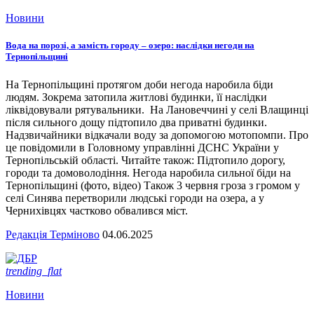
Новини
Вода на порозі, а замість городу – озеро: наслідки негоди на
Тернопільщині
На Тернопільщині протягом доби негода наробила біди
людям. Зокрема затопила житлові будинки, її наслідки
ліквідовували рятувальники. На Лановеччині у селі Влащинці
після сильного дощу підтопило два приватні будинки.
Надзвичайники відкачали воду за допомогою мотопомпи. Про
це повідомили в Головному управлінні ДСНС України у
Тернопільській області. Читайте також: Підтопило дорогу,
городи та домоволодіння. Негода наробила сильної біди на
Тернопільщині (фото, відео) Також 3 червня гроза з громом у
селі Синява перетворили людські городи на озера, а у
Чернихівцях частково обвалився міст.
Редакція Терміново
04.06.2025
trending_flat
Новини