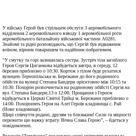
У війську Герой був стрільцем обслуги 3 аеромобільного
відділення 2 аеромобільного взводу 1 аеромобільної роти
аеромобільного батальйону військової частини А0281.
Знайомі та рідні розповідають, що Сергій був відважним
воїном, вірним товаришем та надійним побратимом.
“У смутку та горі залишилась сестра. Зустріч тіла загиблого
Героя Сергія Циганкова відбудеться завтра, в середу, 12
березня приблизно о 10:30. Кортеж з тілом буде рухатися
вулицею Тернопільська м. Бережани до його родинного
обійстя на вулиці Степана Бандери орієнтовно між 10:15 та
10:30. Похорон розпочнеться на родинному обійсті Сергія на
вул. Степана Бандери,13 о 12:00. Прощання з Героєм
відбудеться в Церкві Святої Трійці м. Бережани приблизно о
14:00. Похоронять Героя на Алеї Героїв кладовища с. Рай
(Нове кладовище).
Щирі співчуття родині, друзям та близьким! Сили та міцності
пережити цю важку втрату. Вічна Слава Герою”, – йдеться у
повідомленні.
Редакція “Терміново” висловлює щирі співчуття рідним та