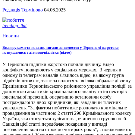
Редакція Терміново
04.06.2025
trending_flat
Новини
Били руками та ногами, тягали за волосся: у Тернополі жорстоко
познущались з дівчини-підлітка (відео)
У Тернополі підлітки жорстоко побили дівчину. Відео
конфлікту поширюють у соціальних мережах. 3 червня в
одному із телеграм-каналів з'явилось відео, на якому група
підлітків штовхає, тягає за волосся та всіляко ображає дівчину.
Працівники Тернопільського районного управління поліції, за
допомогою аналітиків кримінального аналізу та інспекторів
ювенальної превенції, оперативно встановили особу
постраждалої та двох кривдників, які завдали їй тілесних
ушкоджень. "За фактом побиття вже розпочато кримінальне
провадження за частиною 2 статті 296 Кримінального кодексу
України, яка стосується хуліганства, вчиненого групою осіб.
Санкція цієї статті передбачає покарання у вигляді
позбавлення волі на строк до чотирьох років", - повідомляють
правоохоронці. У соцмережах повідомляють, що це не перший