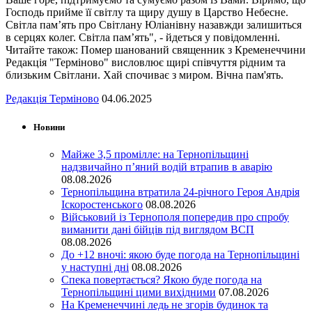
Господь прийме її світлу та щиру душу в Царство Небесне.
Світла пам’ять про Світлану Юліанівну назавжди залишиться
в серцях колег. Світла пам’ять", - йдеться у повідомленні.
Читайте також: Помер шанований священник з Кременеччини
Редакція "Терміново" висловлює щирі співчуття рідним та
близьким Світлани. Хай спочиває з миром. Вічна пам'ять.
Редакція Терміново
04.06.2025
Новини
Майже 3,5 промілле: на Тернопільщині
надзвичайно п’яний водій втрапив в аварію
08.08.2026
Тернопільщина втратила 24-річного Героя Андрія
Іскоростенського
08.08.2026
Військовий із Тернополя попередив про спробу
виманити дані бійців під виглядом ВСП
08.08.2026
До +12 вночі: якою буде погода на Тернопільщині
у наступні дні
08.08.2026
Спека повертається? Якою буде погода на
Тернопільщині цими вихідними
07.08.2026
На Кременеччині ледь не згорів будинок та