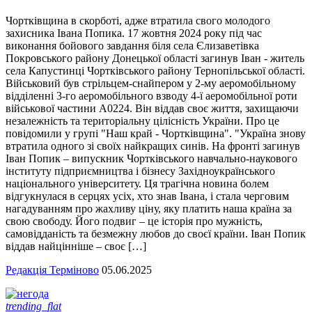
Чортківщина в скорботі, адже втратила свого молодого
захисника Івана Попика. 17 жовтня 2024 року під час
виконання бойового завдання біля села Єлизаветівка
Покровського району Донецької області загинув Іван - житель
села Капустинці Чортківського району Тернопільської області.
Військовий був стрільцем-снайпером у 2-му аеромобільному
відділенні 3-го аеромобільного взводу 4-ї аеромобільної роти
військової частини А0224. Він віддав своє життя, захищаючи
незалежність та територіальну цілісність України. Про це
повідомили у групі "Наш край - Чортківщина". "Україна знову
втратила одного зі своїх найкращих синів. На фронті загинув
Іван Попик – випускник Чортківського навчально-наукового
інституту підприємництва і бізнесу Західноукраїнського
національного університету. Ця трагічна новина болем
відгукнулася в серцях усіх, хто знав Івана, і стала черговим
нагадуванням про жахливу ціну, яку платить наша країна за
свою свободу. Його подвиг – це історія про мужність,
самовідданість та безмежну любов до своєї країни. Іван Попик
віддав найцінніше – своє […]
Редакція Терміново
05.06.2025
trending_flat