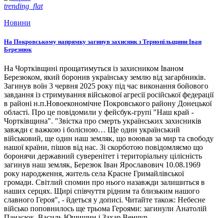
trending_flat
Новини
На Покровському напрямку загинув захисник з Тернопільщини Іван
Березнюк
На Чортківщині прощатимуться із захисником Іваном
Березюком, який боронив українську землю від загарбників.
Загинув воїн 3 червня 2025 року під час виконання бойового
завдання із стримування військової агресії російської федерації
в районі н.п.Новоекономічне Покровського району Донецької
області. Про це повідомили у фейсбук-групі "Наш край -
Чортківщина". "Звістка про смерть українських захисників
завжди є важкою і болісною… Ще один український
військовий, ще один наш земляк, що воював за мир та свободу
нашої країни, пішов від нас. Зі скорботою повідомляємо що
боронячи державний суверенітет і територіальну цілісність
загинув наш земляк, Березюк Іван Ярославович 10.08.1969
року народження, житель села Красне Гримайлівської
громади. Світлий спомин про нього назавжди залишиться в
наших серцях. Щирі співчуття рідним та близьким нашого
славного Героя", - йдеться у дописі. Читайте також: Небесне
військо поповнилось ще трьома Героями: загинули Анатолій
Панасюк, Василь Ющишин і Захар Венчур