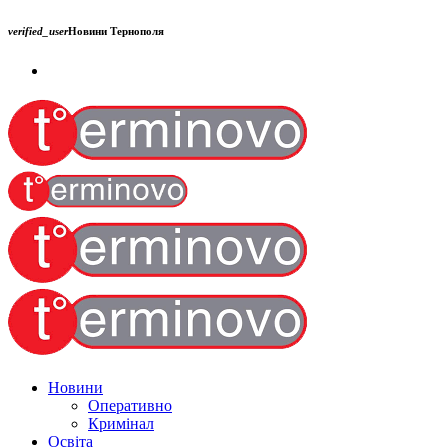
verified_user
Новини Тернополя
Новини
Оперативно
Кримінал
Освіта