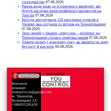
господарство
07.08.2026
Рівень води впав до історичного мінімуму: які
будуть наслідки катастрофічного маловоддя на
Дністрі
07.08.2026
Негода знеструмила 118 населених пунктів в
Україні: яка ситуація зі світлом на Тернопільщині
07.08.2026
Троє людей у лікарні, серед них – підлітки: на
Тернопільщині сталась серйозна аварія
07.08.2026
Томати пелаті у власному соку: як закрити на зиму
без оцту й кислоти
06.08.2026
ПАРТНЕРИ
Контакти
редакції:
terminovo.te@gmail.com
м. Тернопіль,
Кульчицької 2А
+380935295439