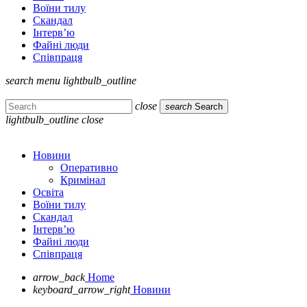
Воїни тилу
Скандал
Інтерв’ю
Файні люди
Співпраця
search
menu
lightbulb_outline
close
search
Search
lightbulb_outline
close
Новини
Оперативно
Кримінал
Освіта
Воїни тилу
Скандал
Інтерв’ю
Файні люди
Співпраця
arrow_back
Home
keyboard_arrow_right
Новини