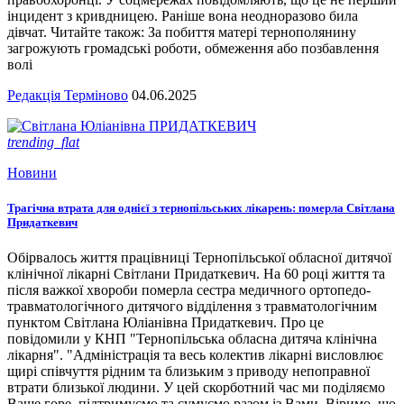
інцидент з кривдницею. Раніше вона неодноразово била
дівчат. Читайте також: За побиття матері тернополянину
загрожують громадські роботи, обмеження або позбавлення
волі
Редакція Терміново
04.06.2025
trending_flat
Новини
Трагічна втрата для однієї з тернопільських лікарень: померла Світлана
Придаткевич
Обірвалось життя працівниці Тернопільської обласної дитячої
клінічної лікарні Світлани Придаткевич. На 60 році життя та
після важкої хвороби померла сестра медичного ортопедо-
травматологічного дитячого відділення з травматологічним
пунктом Світлана Юліанівна Придаткевич. Про це
повідомили у КНП "Тернопільська обласна дитяча клінічна
лікарня". "Адміністрація та весь колектив лікарні висловлює
щирі співчуття рідним та близьким з приводу непоправної
втрати близької людини. У цей скорботний час ми поділяємо
Ваше горе, підтримуємо та сумуємо разом із Вами. Віримо, що