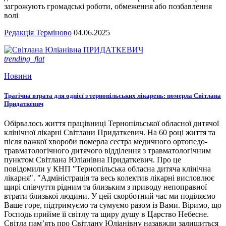
загрожують громадські роботи, обмеження або позбавлення
волі
Редакція Терміново
04.06.2025
trending_flat
Новини
Трагічна втрата для однієї з тернопільських лікарень: померла Світлана
Придаткевич
Обірвалось життя працівниці Тернопільської обласної дитячої
клінічної лікарні Світлани Придаткевич. На 60 році життя та
після важкої хвороби померла сестра медичного ортопедо-
травматологічного дитячого відділення з травматологічним
пунктом Світлана Юліанівна Придаткевич. Про це
повідомили у КНП "Тернопільська обласна дитяча клінічна
лікарня". "Адміністрація та весь колектив лікарні висловлює
щирі співчуття рідним та близьким з приводу непоправної
втрати близької людини. У цей скорботний час ми поділяємо
Ваше горе, підтримуємо та сумуємо разом із Вами. Віримо, що
Господь прийме її світлу та щиру душу в Царство Небесне.
Світла пам’ять про Світлану Юліанівну назавжди залишиться