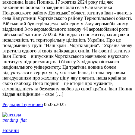
захисника Івана Попика. 17 жовтня 2024 року під час
виконання бойового завдання біля села Єлизаветівка
Покровського району Донецької області загинув Іван - житель
села Капустинці Чортківського району Тернопільської області.
Військовий був стрільцем-снайпером у 2-му аеромобільному
відділенні 3-го аеромобільного взводу 4-ї аеромобільної роти
військової частини А0224. Він віддав своє життя, захищаючи
незалежність та територіальну цілісність України. Про це
повідомили у групі "Наш край - Чортківщина". "Україна знову
втратила одного зі своїх найкращих синів. На фронті загинув
Іван Попик – випускник Чортківського навчально-наукового
інституту підприємництва і бізнесу Західноукраїнського
національного університету. Ця трагічна новина болем
відгукнулася в серцях усіх, хто знав Івана, і стала черговим
нагадуванням про жахливу ціну, яку платить наша країна за
свою свободу. Його подвиг – це історія про мужність,
самовідданість та безмежну любов до своєї країни. Іван Попик
віддав найцінніше – своє […]
Редакція Терміново
05.06.2025
trending_flat
Новини