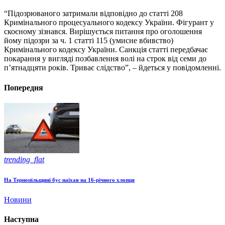
“Підозрюваного затримали відповідно до статті 208
Кримінального процесуального кодексу України. Фігурант у
скоєному зізнався. Вирішується питання про оголошення
йому підозри за ч. 1 статті 115 (умисне вбивство)
Кримінального кодексу України. Санкція статті передбачає
покарання у вигляді позбавлення волі на строк від семи до
п’ятнадцяти років. Триває слідство”, – йдеться у повідомленні.
Попередня
trending_flat
На Тернопільщині бус наїхав на 16-річного хлопця
Новини
Наступна