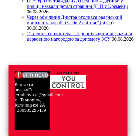
Шестеро постраждалих, серед них – дитина: у
поліції назвали деталі страшної ДТП у Кременці
06.08.2026
Через обміління Дністра оголився радянський
цвинтар та кораблі часів 2 світової (відео)
06.08.2026
15-річного волонтера з Тернопільщини відзначили
церковною нагородою за допомогу ЗСУ
06.08.2026
ПАРТНЕРИ
Контакти
редакції:
terminovo.te@gmail.com
м. Тернопіль,
Кульчицької 2А
+380935295439