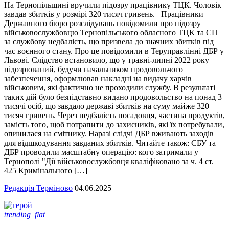
На Тернопільщині вручили підозру працівнику ТЦК. Чоловік
завдав збитків у розмірі 320 тисяч гривень. Працівники
Державного бюро розслідувань повідомили про підозру
військовослужбовцю Тернопільського обласного ТЦК та СП
за службову недбалість, що призвела до значних збитків під
час воєнного стану. Про це повідомили в Теруправлінні ДБР у
Львові. Слідство встановило, що у травні-липні 2022 року
підозрюваний, будучи начальником продовольчого
забезпечення, оформлював накладні на видачу харчів
військовим, які фактично не проходили службу. В результаті
таких дій було безпідставно видано продовольство на понад 3
тисячі осіб, що завдало державі збитків на суму майже 320
тисяч гривень. Через недбалість посадовця, частина продуктів,
замість того, щоб потрапити до захисників, які їх потребували,
опинилася на смітнику. Наразі слідчі ДБР вживають заходів
для відшкодування завданих збитків. Читайте також: СБУ та
ДБР проводили масштабну операцію: кого затримали у
Тернополі "Дії військовослужбовця кваліфіковано за ч. 4 ст.
425 Кримінального […]
Редакція Терміново
04.06.2025
trending_flat