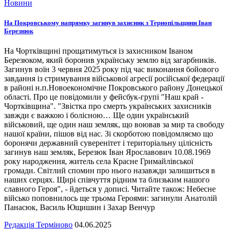
Новини
На Покровському напрямку загинув захисник з Тернопільщини Іван
Березнюк
На Чортківщині прощатимуться із захисником Іваном
Березюком, який боронив українську землю від загарбників.
Загинув воїн 3 червня 2025 року під час виконання бойового
завдання із стримування військової агресії російської федерації
в районі н.п.Новоекономічне Покровського району Донецької
області. Про це повідомили у фейсбук-групі "Наш край -
Чортківщина". "Звістка про смерть українських захисників
завжди є важкою і болісною… Ще один український
військовий, ще один наш земляк, що воював за мир та свободу
нашої країни, пішов від нас. Зі скорботою повідомляємо що
боронячи державний суверенітет і територіальну цілісність
загинув наш земляк, Березюк Іван Ярославович 10.08.1969
року народження, житель села Красне Гримайлівської
громади. Світлий спомин про нього назавжди залишиться в
наших серцях. Щирі співчуття рідним та близьким нашого
славного Героя", - йдеться у дописі. Читайте також: Небесне
військо поповнилось ще трьома Героями: загинули Анатолій
Панасюк, Василь Ющишин і Захар Венчур
Редакція Терміново
04.06.2025