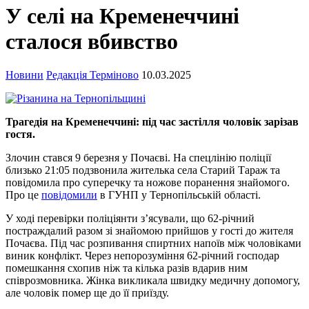
У селі на Кременеччині
сталося вбивство
Новини
Редакція Терміново
10.03.2025
Трагедія на Кременеччині: під час застілля чоловік зарізав
гостя.
Злочин стався 9 березня у Почаєві. На спецлінію поліції
близько 21:05 подзвонила жителька села Старий Тараж та
повідомила про суперечку та ножове поранення знайомого.
Про це
повідомили
в ГУНП у Тернопільській області.
У ході перевірки поліціянти з’ясували, що 62-річний
постраждалий разом зі знайомою прийшов у гості до жителя
Почаєва. Під час розпивання спиртних напоїв між чоловіками
виник конфлікт. Через непорозуміння 62-річний господар
помешкання схопив ніж та кілька разів вдарив ним
співрозмовника. Жінка викликала швидку медичну допомогу,
але чоловік помер ще до її приїзду.