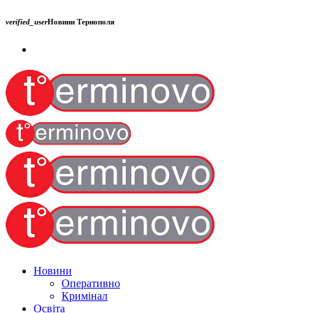
verified_user
Новини Тернополя
Новини
Оперативно
Кримінал
Освіта