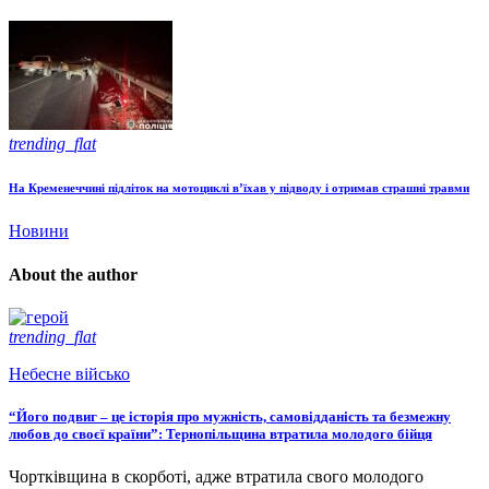
trending_flat
На Кременеччині підліток на мотоциклі в’їхав у підводу і отримав страшні травми
Новини
About the author
trending_flat
Небесне військо
“Його подвиг – це історія про мужність, самовідданість та безмежну
любов до своєї країни”: Тернопільщина втратила молодого бійця
Чортківщина в скорботі, адже втратила свого молодого