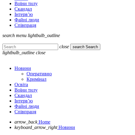
Воїни тилу
Скандал
Інтерв’ю
Файні люди
Співпраця
search
menu
lightbulb_outline
close
search
Search
lightbulb_outline
close
Новини
Оперативно
Кримінал
Освіта
Воїни тилу
Скандал
Інтерв’ю
Файні люди
Співпраця
arrow_back
Home
keyboard_arrow_right
Новини