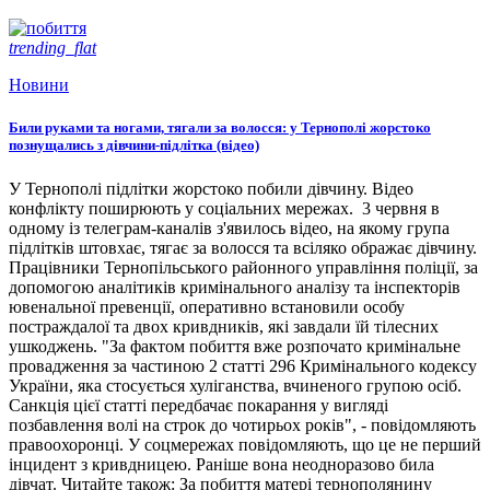
trending_flat
Новини
Били руками та ногами, тягали за волосся: у Тернополі жорстоко
познущались з дівчини-підлітка (відео)
У Тернополі підлітки жорстоко побили дівчину. Відео
конфлікту поширюють у соціальних мережах. 3 червня в
одному із телеграм-каналів з'явилось відео, на якому група
підлітків штовхає, тягає за волосся та всіляко ображає дівчину.
Працівники Тернопільського районного управління поліції, за
допомогою аналітиків кримінального аналізу та інспекторів
ювенальної превенції, оперативно встановили особу
постраждалої та двох кривдників, які завдали їй тілесних
ушкоджень. "За фактом побиття вже розпочато кримінальне
провадження за частиною 2 статті 296 Кримінального кодексу
України, яка стосується хуліганства, вчиненого групою осіб.
Санкція цієї статті передбачає покарання у вигляді
позбавлення волі на строк до чотирьох років", - повідомляють
правоохоронці. У соцмережах повідомляють, що це не перший
інцидент з кривдницею. Раніше вона неодноразово била
дівчат. Читайте також: За побиття матері тернополянину