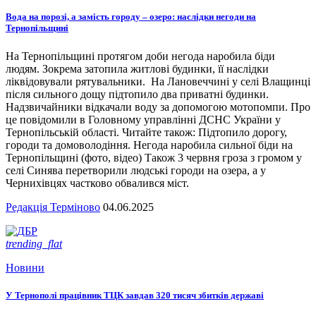
Вода на порозі, а замість городу – озеро: наслідки негоди на
Тернопільщині
На Тернопільщині протягом доби негода наробила біди
людям. Зокрема затопила житлові будинки, її наслідки
ліквідовували рятувальники. На Лановеччині у селі Влащинці
після сильного дощу підтопило два приватні будинки.
Надзвичайники відкачали воду за допомогою мотопомпи. Про
це повідомили в Головному управлінні ДСНС України у
Тернопільській області. Читайте також: Підтопило дорогу,
городи та домоволодіння. Негода наробила сильної біди на
Тернопільщині (фото, відео) Також 3 червня гроза з громом у
селі Синява перетворили людські городи на озера, а у
Чернихівцях частково обвалився міст.
Редакція Терміново
04.06.2025
trending_flat
Новини
У Тернополі працівник ТЦК завдав 320 тисяч збитків державі