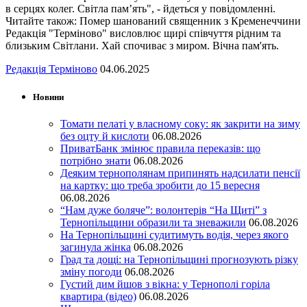
в серцях колег. Світла пам’ять", - йдеться у повідомленні.
Читайте також: Помер шанований священник з Кременеччини
Редакція "Терміново" висловлює щирі співчуття рідним та
близьким Світлани. Хай спочиває з миром. Вічна пам'ять.
Редакція Терміново
04.06.2025
Новини
Томати пелаті у власному соку: як закрити на зиму
без оцту й кислоти
06.08.2026
ПриватБанк змінює правила переказів: що
потрібно знати
06.08.2026
Деяким тернополянам припинять надсилати пенсії
на картку: що треба зробити до 15 вересня
06.08.2026
“Нам дуже боляче”: волонтерів “На Щиті” з
Тернопільщини образили та зневажили
06.08.2026
На Тернопільщині судитимуть водія, через якого
загинула жінка
06.08.2026
Град та дощі: на Тернопільщині прогнозують різку
зміну погоди
06.08.2026
Густий дим йшов з вікна: у Тернополі горіла
квартира (відео)
06.08.2026