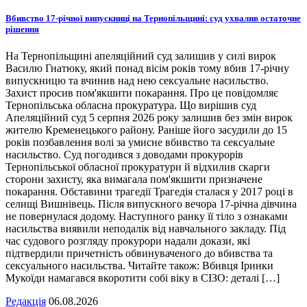
Вбивство 17-річної випускниці на Тернопільщині: суд ухвалив остаточне
рішення
На Тернопільщині апеляційний суд залишив у силі вирок
Василю Гнатюку, який понад вісім років тому вбив 17-річну
випускницю та вчинив над нею сексуальне насильство.
Захист просив пом'якшити покарання. Про це повідомляє
Тернопільська обласна прокуратура. Що вирішив суд
Апеляційний суд 5 серпня 2026 року залишив без змін вирок
жителю Кременецького району. Раніше його засудили до 15
років позбавлення волі за умисне вбивство та сексуальне
насильство. Суд погодився з доводами прокурорів
Тернопільської обласної прокуратури й відхилив скарги
сторони захисту, яка вимагала пом'якшити призначене
покарання. Обставини трагедії Трагедія сталася у 2017 році в
селищі Вишнівець. Після випускного вечора 17-річна дівчина
не повернулася додому. Наступного ранку її тіло з ознаками
насильства виявили неподалік від навчального закладу. Під
час судового розгляду прокурори надали докази, які
підтвердили причетність обвинуваченого до вбивства та
сексуального насильства. Читайте також: Вбивця Іринки
Мукоїди намагався вкоротити собі віку в СІЗО: деталі […]
Редакція
06.08.2026