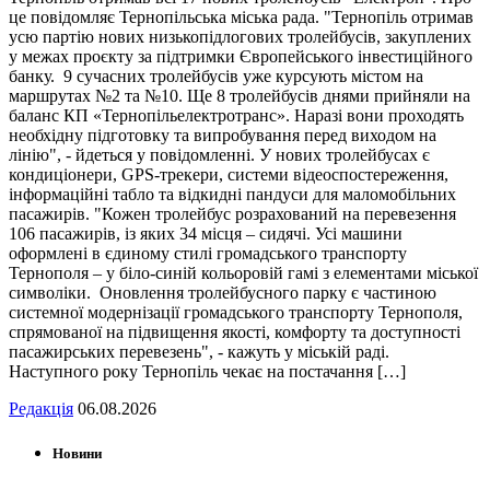
це повідомляє Тернопільська міська рада. "Тернопіль отримав
усю партію нових низькопідлогових тролейбусів, закуплених
у межах проєкту за підтримки Європейського інвестиційного
банку. 9 сучасних тролейбусів уже курсують містом на
маршрутах №2 та №10. Ще 8 тролейбусів днями прийняли на
баланс КП «Тернопільелектротранс». Наразі вони проходять
необхідну підготовку та випробування перед виходом на
лінію", - йдеться у повідомленні. У нових тролейбусах є
кондиціонери, GPS-трекери, системи відеоспостереження,
інформаційні табло та відкидні пандуси для маломобільних
пасажирів. "Кожен тролейбус розрахований на перевезення
106 пасажирів, із яких 34 місця – сидячі. Усі машини
оформлені в єдиному стилі громадського транспорту
Тернополя – у біло-синій кольоровій гамі з елементами міської
символіки. Оновлення тролейбусного парку є частиною
системної модернізації громадського транспорту Тернополя,
спрямованої на підвищення якості, комфорту та доступності
пасажирських перевезень", - кажуть у міській раді.
Наступного року Тернопіль чекає на постачання […]
Редакція
06.08.2026
Новини