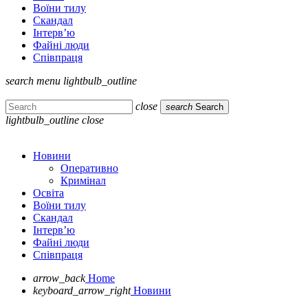
Воїни тилу
Скандал
Інтерв’ю
Файні люди
Співпраця
search
menu
lightbulb_outline
close
search
Search
lightbulb_outline
close
Новини
Оперативно
Кримінал
Освіта
Воїни тилу
Скандал
Інтерв’ю
Файні люди
Співпраця
arrow_back
Home
keyboard_arrow_right
Новини