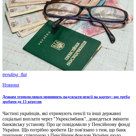
trending_flat
Новини
Деяким тернополянам припинять надсилати пенсії на картку: що треба
зробити до 15 вересня
Частині українців, які отримують пенсії та інші державні
соціальні виплати через "Укрексімбанк", доведеться змінити
банківську установу. Про це повідомили у Пенсійному фонді
України. Що потрібно зробити Це пов'язано з тим, що банк
припиняє співпрацю з Пенсійним фондом України щодо