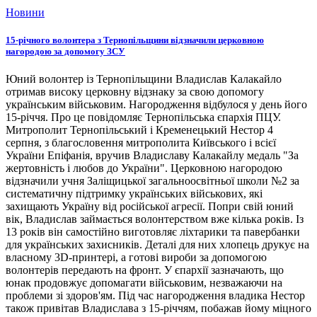
Новини
15-річного волонтера з Тернопільщини відзначили церковною
нагородою за допомогу ЗСУ
Юний волонтер із Тернопільщини Владислав Калакайло
отримав високу церковну відзнаку за свою допомогу
українським військовим. Нагородження відбулося у день його
15-річчя. Про це повідомляє Тернопільська єпархія ПЦУ.
Митрополит Тернопільський і Кременецький Нестор 4
серпня, з благословення митрополита Київського і всієї
України Епіфанія, вручив Владиславу Калакайлу медаль "За
жертовність і любов до України". Церковною нагородою
відзначили учня Заліщицької загальноосвітньої школи №2 за
систематичну підтримку українських військових, які
захищають Україну від російської агресії. Попри свій юний
вік, Владислав займається волонтерством вже кілька років. Із
13 років він самостійно виготовляє ліхтарики та павербанки
для українських захисників. Деталі для них хлопець друкує на
власному 3D-принтері, а готові вироби за допомогою
волонтерів передають на фронт. У єпархії зазначають, що
юнак продовжує допомагати військовим, незважаючи на
проблеми зі здоров'ям. Під час нагородження владика Нестор
також привітав Владислава з 15-річчям, побажав йому міцного