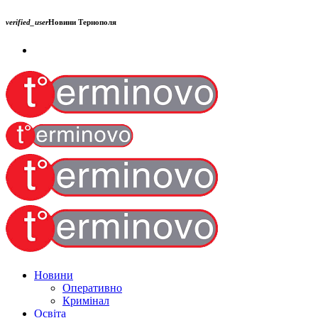
verified_user
Новини Тернополя
Новини
Оперативно
Кримінал
Освіта