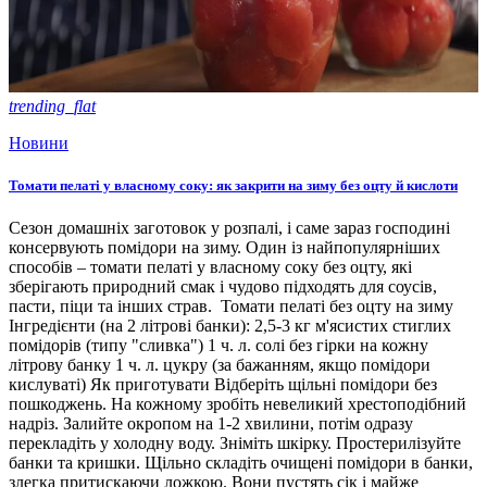
trending_flat
Новини
Томати пелаті у власному соку: як закрити на зиму без оцту й кислоти
Сезон домашніх заготовок у розпалі, і саме зараз господині
консервують помідори на зиму. Один із найпопулярніших
способів – томати пелаті у власному соку без оцту, які
зберігають природний смак і чудово підходять для соусів,
пасти, піци та інших страв. Томати пелаті без оцту на зиму
Інгредієнти (на 2 літрові банки): 2,5-3 кг м'ясистих стиглих
помідорів (типу "сливка") 1 ч. л. солі без гірки на кожну
літрову банку 1 ч. л. цукру (за бажанням, якщо помідори
кислуваті) Як приготувати Відберіть щільні помідори без
пошкоджень. На кожному зробіть невеликий хрестоподібний
надріз. Залийте окропом на 1-2 хвилини, потім одразу
перекладіть у холодну воду. Зніміть шкірку. Простерилізуйте
банки та кришки. Щільно складіть очищені помідори в банки,
злегка притискаючи ложкою. Вони пустять сік і майже