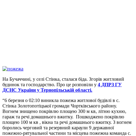
На Бучаччині, у селі Стінка, сталася біда. Згорів житловий
будинок та господарство. Про це розповіли у
4 ДПРЗ ГУ
ДСНС України у Тернопільській області.
“6 березня о 02:10 виникла пожежа житлової будівлі в с.
Стінка Золотопотіцької громади Чортківського району.
Вогнем знищено покрівлю площею 300 м кв, літню кухню,
гараж та речі домашнього вжитку. Пошкоджено покрівлю
площею 100 м кв , вікна та речі домашнього вжитку. З вогнем
боролись черговий та резервний караули 9 державної
пожежно-рятувальної частини та місцева пожежна команда с.