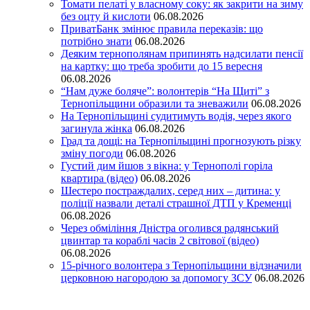
Томати пелаті у власному соку: як закрити на зиму
без оцту й кислоти
06.08.2026
ПриватБанк змінює правила переказів: що
потрібно знати
06.08.2026
Деяким тернополянам припинять надсилати пенсії
на картку: що треба зробити до 15 вересня
06.08.2026
“Нам дуже боляче”: волонтерів “На Щиті” з
Тернопільщини образили та зневажили
06.08.2026
На Тернопільщині судитимуть водія, через якого
загинула жінка
06.08.2026
Град та дощі: на Тернопільщині прогнозують різку
зміну погоди
06.08.2026
Густий дим йшов з вікна: у Тернополі горіла
квартира (відео)
06.08.2026
Шестеро постраждалих, серед них – дитина: у
поліції назвали деталі страшної ДТП у Кременці
06.08.2026
Через обміління Дністра оголився радянський
цвинтар та кораблі часів 2 світової (відео)
06.08.2026
15-річного волонтера з Тернопільщини відзначили
церковною нагородою за допомогу ЗСУ
06.08.2026