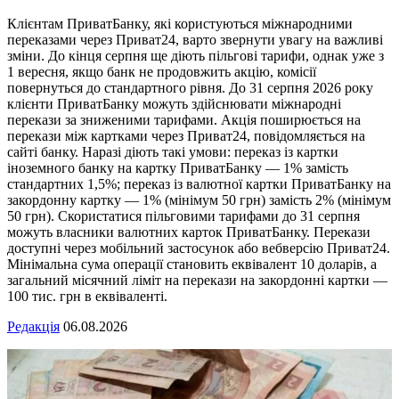
Клієнтам ПриватБанку, які користуються міжнародними
переказами через Приват24, варто звернути увагу на важливі
зміни. До кінця серпня ще діють пільгові тарифи, однак уже з
1 вересня, якщо банк не продовжить акцію, комісії
повернуться до стандартного рівня. До 31 серпня 2026 року
клієнти ПриватБанку можуть здійснювати міжнародні
перекази за зниженими тарифами. Акція поширюється на
перекази між картками через Приват24, повідомляється на
сайті банку. Наразі діють такі умови: переказ із картки
іноземного банку на картку ПриватБанку — 1% замість
стандартних 1,5%; переказ із валютної картки ПриватБанку на
закордонну картку — 1% (мінімум 50 грн) замість 2% (мінімум
50 грн). Скористатися пільговими тарифами до 31 серпня
можуть власники валютних карток ПриватБанку. Перекази
доступні через мобільний застосунок або вебверсію Приват24.
Мінімальна сума операції становить еквівалент 10 доларів, а
загальний місячний ліміт на перекази на закордонні картки —
100 тис. грн в еквіваленті.
Редакція
06.08.2026