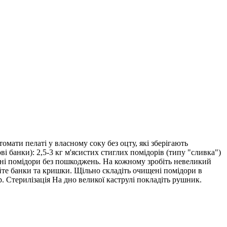
омати пелаті у власному соку без оцту, які зберігають
ві банки): 2,5-3 кг м'ясистих стиглих помідорів (типу "сливка")
ільні помідори без пошкоджень. На кожному зробіть невеликий
уйте банки та кришки. Щільно складіть очищені помідори в
. Стерилізація На дно великої каструлі покладіть рушник.