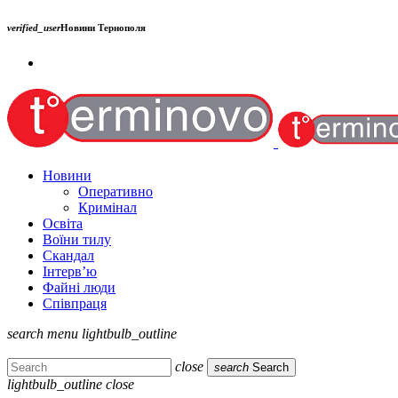
verified_user
Новини Тернополя
Новини
Оперативно
Кримінал
Освіта
Воїни тилу
Скандал
Інтерв’ю
Файні люди
Співпраця
search
menu
lightbulb_outline
close
search
Search
lightbulb_outline
close