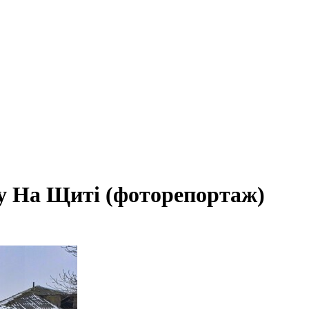
му На Щиті (фоторепортаж)