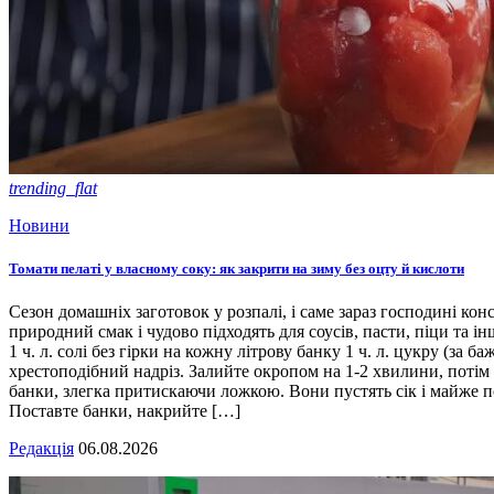
trending_flat
Новини
Томати пелаті у власному соку: як закрити на зиму без оцту й кислоти
Сезон домашніх заготовок у розпалі, і саме зараз господині кон
природний смак і чудово підходять для соусів, пасти, піци та ін
1 ч. л. солі без гірки на кожну літрову банку 1 ч. л. цукру (з
хрестоподібний надріз. Залийте окропом на 1-2 хвилини, потім 
банки, злегка притискаючи ложкою. Вони пустять сік і майже п
Поставте банки, накрийте […]
Редакція
06.08.2026