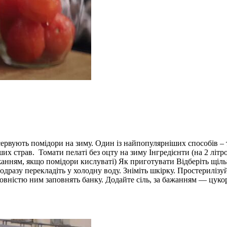
сервують помідори на зиму. Один із найпопулярніших способів – т
ших страв. Томати пелаті без оцту на зиму Інгредієнти (на 2 літро
а бажанням, якщо помідори кислуваті) Як приготувати Відберіть щ
одразу перекладіть у холодну воду. Зніміть шкірку. Простериліз
овністю ним заповнять банку. Додайте сіль, за бажанням — цукор