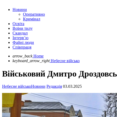
Новини
Оперативно
Кримінал
Освіта
Воїни тилу
Скандал
Інтерв’ю
Файні люди
Співпраця
arrow_back
Home
keyboard_arrow_right
Небесне військо
Військовий Дмитро Дроздовсь
Небесне військо
Новини
Редакція
03.03.2025