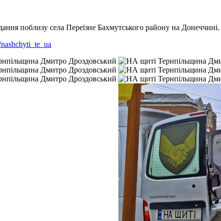
ння поблизу села Переїзне Бахмутського району на Донеччині. В
e/nashchyti_te_ua