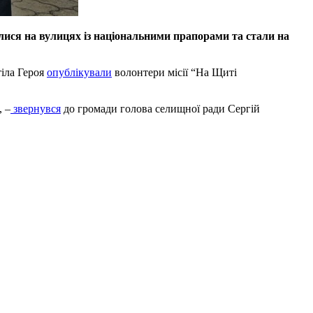
алися на вулицях із національними прапорами та стали на
тіла Героя
опублікували
волонтери місії “На Щиті
, –
звернувся
до громади голова селищної ради Сергій