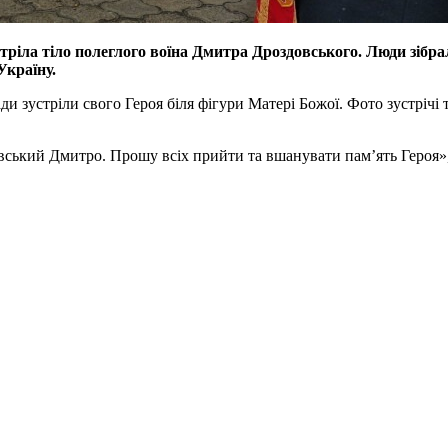
стріла тіло полеглого воїна Дмитра Дроздовського. Люди зібр
Україну.
и зустріли свого Героя біля фігури Матері Божої. Фото зустрічі 
вський Дмитро. Прошу всіх прийти та вшанувати пам’ять Героя»