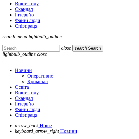
Воїни тилу
Скандал
Інтерв’ю
Файні люди
Співпраця
search
menu
lightbulb_outline
close
search
Search
lightbulb_outline
close
Новини
Оперативно
Кримінал
Освіта
Воїни тилу
Скандал
Інтерв’ю
Файні люди
Співпраця
arrow_back
Home
keyboard_arrow_right
Новини