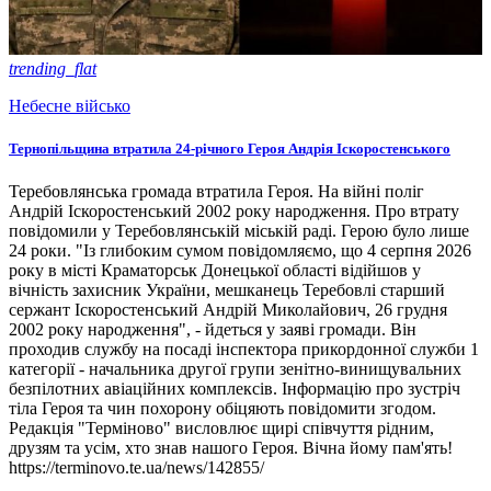
trending_flat
Небесне військо
Тернопільщина втратила 24-річного Героя Андрія Іскоростенського
Теребовлянська громада втратила Героя. На війні поліг
Андрій Іскоростенський 2002 року народження. Про втрату
повідомили у Теребовлянській міській раді. Герою було лише
24 роки. "Із глибоким сумом повідомляємо, що 4 серпня 2026
року в місті Краматорськ Донецької області відійшов у
вічність захисник України, мешканець Теребовлі старший
сержант Іскоростенський Андрій Миколайович, 26 грудня
2002 року народження", - йдеться у заяві громади. Він
проходив службу на посаді інспектора прикордонної служби 1
категорії - начальника другої групи зенітно-винищувальних
безпілотних авіаційних комплексів. Інформацію про зустріч
тіла Героя та чин похорону обіцяють повідомити згодом.
Редакція "Терміново" висловлює щирі співчуття рідним,
друзям та усім, хто знав нашого Героя. Вічна йому пам'ять!
https://terminovo.te.ua/news/142855/