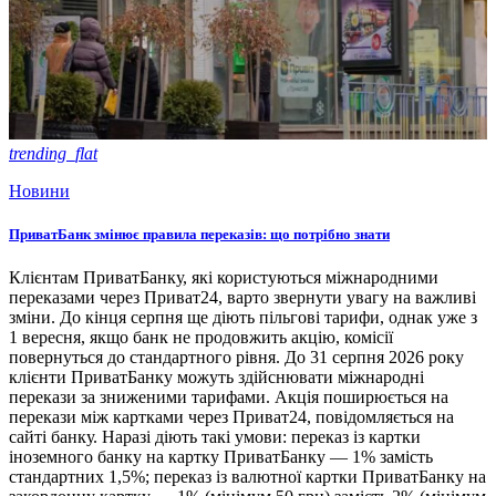
trending_flat
Новини
ПриватБанк змінює правила переказів: що потрібно знати
Клієнтам ПриватБанку, які користуються міжнародними
переказами через Приват24, варто звернути увагу на важливі
зміни. До кінця серпня ще діють пільгові тарифи, однак уже з
1 вересня, якщо банк не продовжить акцію, комісії
повернуться до стандартного рівня. До 31 серпня 2026 року
клієнти ПриватБанку можуть здійснювати міжнародні
перекази за зниженими тарифами. Акція поширюється на
перекази між картками через Приват24, повідомляється на
сайті банку. Наразі діють такі умови: переказ із картки
іноземного банку на картку ПриватБанку — 1% замість
стандартних 1,5%; переказ із валютної картки ПриватБанку на