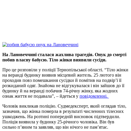
На Лановеччині сталася жахлива трагедія. Онук до смерті
побив власну бабусю. Тіло жінки виявили сусіди.
Про це розповіли у поліції Тернопільської області. “Тіло жінки
на веранді будинку виявив місцевий житель. 25 лютого він
проходив повз помешкання сусідки й помітив на подвір’ї її
розкиданий одяг. Знайома не відгукувалася і він зайшов до її
будинку й на веранді побачив 74-річну жінку, яка жодних
ознак життя не подавала”, – йдеться у
повідомленні.
Чоловік викликав поліцію. Судмедексперт, який оглядав тіло,
зазначив, що жінка померла в результаті численних тілесних
ушкоджень. На розтині попередній висновок підтвердили.
Поліція виявила у будинку 25-річного чоловіка. Він був
сильно п’яним та заявляв, що він нічого не пам’ятає.