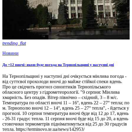
trending_flat
Новини
До +12 вночі: якою буде погода на Тернопільщині у наступні дні
На Тернопільщині у наступні дні очікується мінлива погода -
від суттєвої прохолоди вночі до майже стійкої спеки вдень.
Про це свідчить прогноз синоптиків Тернопільського
обласного центру з гідрометеорології. "9 серпня: Мінлива
хмарність. Без опадів. Вітер північно – східний, 3 – 8 м/с.
Температура по області вночі 11 – 16°, вдень 22 – 27° тепла; по
м. Тернополю вночі 12 – 14°, вдень 25 – 27° тепла", - йдеться у
прогнозі. 10 серпня температура вночі буде від 12 до 17, вдень
- 26-31 градус тепла. 11 серпня вночі буде від 15 до 20, а вдень
стовпчики термометрів підніматимуться від 25 до 30 градусів
тепла. https://terminovo.te.ua/news/142953/