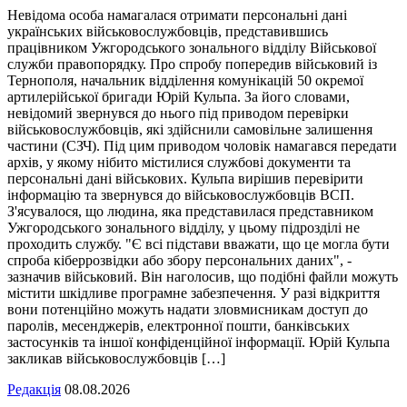
Невідома особа намагалася отримати персональні дані
українських військовослужбовців, представившись
працівником Ужгородського зонального відділу Військової
служби правопорядку. Про спробу попередив військовий із
Тернополя, начальник відділення комунікацій 50 окремої
артилерійської бригади Юрій Кульпа. За його словами,
невідомий звернувся до нього під приводом перевірки
військовослужбовців, які здійснили самовільне залишення
частини (СЗЧ). Під цим приводом чоловік намагався передати
архів, у якому нібито містилися службові документи та
персональні дані військових. Кульпа вирішив перевірити
інформацію та звернувся до військовослужбовців ВСП.
З'ясувалося, що людина, яка представилася представником
Ужгородського зонального відділу, у цьому підрозділі не
проходить службу. "Є всі підстави вважати, що це могла бути
спроба кіберрозвідки або збору персональних даних", -
зазначив військовий. Він наголосив, що подібні файли можуть
містити шкідливе програмне забезпечення. У разі відкриття
вони потенційно можуть надати зловмисникам доступ до
паролів, месенджерів, електронної пошти, банківських
застосунків та іншої конфіденційної інформації. Юрій Кульпа
закликав військовослужбовців […]
Редакція
08.08.2026