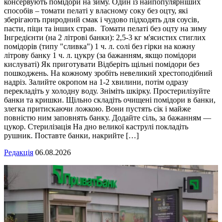
консервують помідори на зиму. Один із найпопулярніших
способів – томати пелаті у власному соку без оцту, які
зберігають природний смак і чудово підходять для соусів,
пасти, піци та інших страв. Томати пелаті без оцту на зиму
Інгредієнти (на 2 літрові банки): 2,5-3 кг м'ясистих стиглих
помідорів (типу "сливка") 1 ч. л. солі без гірки на кожну
літрову банку 1 ч. л. цукру (за бажанням, якщо помідори
кислуваті) Як приготувати Відберіть щільні помідори без
пошкоджень. На кожному зробіть невеликий хрестоподібний
надріз. Залийте окропом на 1-2 хвилини, потім одразу
перекладіть у холодну воду. Зніміть шкірку. Простерилізуйте
банки та кришки. Щільно складіть очищені помідори в банки,
злегка притискаючи ложкою. Вони пустять сік і майже
повністю ним заповнять банку. Додайте сіль, за бажанням —
цукор. Стерилізація На дно великої каструлі покладіть
рушник. Поставте банки, накрийте […]
Редакція
06.08.2026