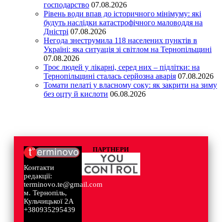
господарство
07.08.2026
Рівень води впав до історичного мінімуму: які
будуть наслідки катастрофічного маловоддя на
Дністрі
07.08.2026
Негода знеструмила 118 населених пунктів в
Україні: яка ситуація зі світлом на Тернопільщині
07.08.2026
Троє людей у лікарні, серед них – підлітки: на
Тернопільщині сталась серйозна аварія
07.08.2026
Томати пелаті у власному соку: як закрити на зиму
без оцту й кислоти
06.08.2026
ПАРТНЕРИ
Контакти
редакції:
terminovo.te@gmail.com
м. Тернопіль,
Кульчицької 2А
+380935295439