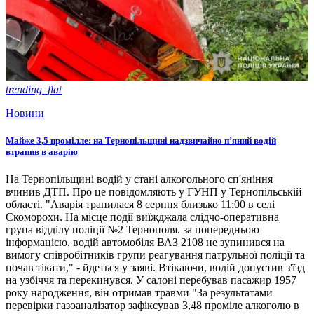
trending_flat
Новини
Майже 3,5 промілле: на Тернопільщині надзвичайно п’яний водій
втрапив в аварію
На Тернопільщині водій у стані алкогольного сп'яніння
вчинив ДТП. Про це повідомляють у ГУНП у Тернопільській
області. "Аварія трапилася 8 серпня близько 11:00 в селі
Скоморохи. На місце події виїжджала слідчо-оперативна
група відділу поліції №2 Тернополя. за попередньою
інформацією, водій автомобіля ВАЗ 2108 не зупинився на
вимогу співробітників групи реагування патрульної поліції та
почав тікати," - йдеться у заяві. Втікаючи, водій допустив з'їзд
на узбіччя та перекинувся. У салоні перебував пасажир 1957
року народження, він отримав травми "За результатами
перевірки газоаналізатор зафіксував 3,48 проміле алкоголю в