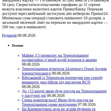
закордонну картку — 1% (мінімум 50 грн) замість 2% (мінімум
50 грн). Скористатися пільговими тарифами до 31 серпня
можуть власники валютних карток ПриватБанку. Перекази
доступні через мобільний застосунок або вебверсію Приват24.
Мінімальна сума операції становить еквівалент 10 доларів, а
загальний місячний ліміт на перекази на закордонні картки —
100 тис. грн в еквіваленті.
Редакція
06.08.2026
Новини
Майже 3,5 промілле: на Тернопільщині
надзвичайно п’яний водій втрапив в аварію
08.08.2026
Тернопільщина втратила 24-річного Героя Андрія
Іскоростенського
08.08.2026
Військовий із Тернополя попередив про спробу
виманити дані бійців під виглядом ВСП
08.08.2026
До +12 вночі: якою буде погода на Тернопільщині
у наступні дні
08.08.2026
Спека повертається? Якою буде погода на
Тернопільщині цими вихідними
07.08.2026
На Кременеччині ледь не згорів будинок та