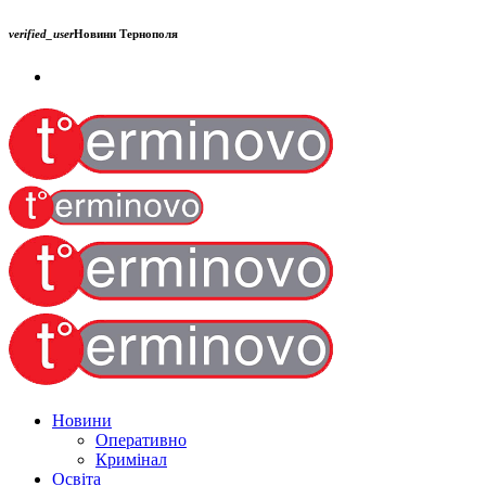
verified_user
Новини Тернополя
Новини
Оперативно
Кримінал
Освіта