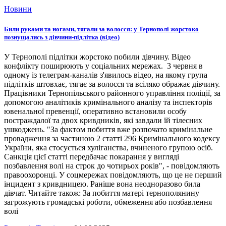
Новини
Били руками та ногами, тягали за волосся: у Тернополі жорстоко
познущались з дівчини-підлітка (відео)
У Тернополі підлітки жорстоко побили дівчину. Відео
конфлікту поширюють у соціальних мережах. 3 червня в
одному із телеграм-каналів з'явилось відео, на якому група
підлітків штовхає, тягає за волосся та всіляко ображає дівчину.
Працівники Тернопільського районного управління поліції, за
допомогою аналітиків кримінального аналізу та інспекторів
ювенальної превенції, оперативно встановили особу
постраждалої та двох кривдників, які завдали їй тілесних
ушкоджень. "За фактом побиття вже розпочато кримінальне
провадження за частиною 2 статті 296 Кримінального кодексу
України, яка стосується хуліганства, вчиненого групою осіб.
Санкція цієї статті передбачає покарання у вигляді
позбавлення волі на строк до чотирьох років", - повідомляють
правоохоронці. У соцмережах повідомляють, що це не перший
інцидент з кривдницею. Раніше вона неодноразово била
дівчат. Читайте також: За побиття матері тернополянину
загрожують громадські роботи, обмеження або позбавлення
волі