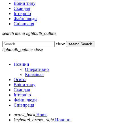
Воїни тилу
Скандал
Інтерв’ю
Файні люди
Співпраця
search
menu
lightbulb_outline
close
search
Search
lightbulb_outline
close
Новини
Оперативно
Кримінал
Освіта
Воїни тилу
Скандал
Інтерв’ю
Файні люди
Співпраця
arrow_back
Home
keyboard_arrow_right
Новини