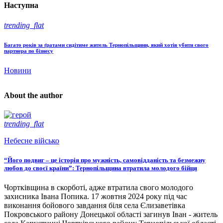
Наступна
trending_flat
Багато років за ґратами сидітиме житель Тернопільщини, який хотів убити свого
партнера по бізнесу
Новини
About the author
trending_flat
Небесне військо
“Його подвиг – це історія про мужність, самовідданість та безмежну
любов до своєї країни”: Тернопільщина втратила молодого бійця
Чортківщина в скорботі, адже втратила свого молодого
захисника Івана Попика. 17 жовтня 2024 року під час
виконання бойового завдання біля села Єлизаветівка
Покровського району Донецької області загинув Іван - житель