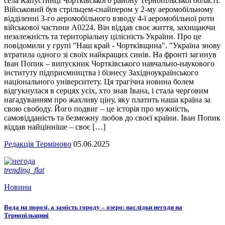
села Капустинці Чортківського району Тернопільської області.
Військовий був стрільцем-снайпером у 2-му аеромобільному
відділенні 3-го аеромобільного взводу 4-ї аеромобільної роти
військової частини А0224. Він віддав своє життя, захищаючи
незалежність та територіальну цілісність України. Про це
повідомили у групі "Наш край - Чортківщина". "Україна знову
втратила одного зі своїх найкращих синів. На фронті загинув
Іван Попик – випускник Чортківського навчально-наукового
інституту підприємництва і бізнесу Західноукраїнського
національного університету. Ця трагічна новина болем
відгукнулася в серцях усіх, хто знав Івана, і стала черговим
нагадуванням про жахливу ціну, яку платить наша країна за
свою свободу. Його подвиг – це історія про мужність,
самовідданість та безмежну любов до своєї країни. Іван Попик
віддав найцінніше – своє […]
Редакція Терміново
05.06.2025
trending_flat
Новини
Вода на порозі, а замість городу – озеро: наслідки негоди на
Тернопільщині