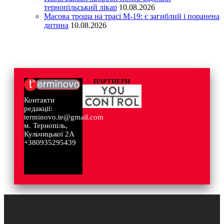
тернопільський лікар
10.08.2026
Масова троща на трасі М-19: є загиблий і поранена
дитина
10.08.2026
ПАРТНЕРИ
Контакти
редакції:
terminovo.te@gmail.com
м. Тернопіль,
Кульчицької 2А
+380935295439