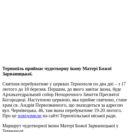
Тернопіль приймає чудотворну ікону Матері Божої
Зарваницької.
Святиня перебуватиме у церквах Тернополя по два дні – з 17
лютого до 18 березня. Першим, до якого завітає ікона, буде
Архикатедральний собор Непорочного Зачаття Пресвятої
Богородиці. Наступною церквою, яка прийме святиню, стане
храм св. Андрія Первозванного, що знаходиться за адресою
вул. Чернівецька, 46, там ікона перебуватиме 19-20 лютого.
Про це
повідомили
на сайті Тернопільської міської ради.
Маршрут чудотворної ікони Матері Божої Зарваницької у
Тернополі: