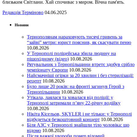
близьким Світлани. Хай спочиває з миром. Вічна пам'ять.
Редакція Терміново
04.06.2025
Новини
Тернополянам нараховують тисячі гривень за
“зайві” метри: юрист пояснив, як скасувати пеню
10.08.2026
У Тернополі поліцейська збила людину на
пішохідному (відео)
10.08.2026
Рятувальник з Тернопільщини втретє здобув срібло
чемпіонату Європи
10.08.2026
Найсмачніші огірки за 20 хвилин і без стерилізації:
рецепт
10.08.2026
Було лише 20 років: на фронті загинув Герой з
Тернопільщини
10.08.2026
Утікала, лаялася та ховалася від поліції: у
Тернополі затримали п’яну 22-річну водійку
10.08.2026
Нікіта Кісельов, SKYLER і не тільки: у Тернополі
відбудеться безкоштовний концерт
10.08.2026
Біля АЗС у Тернополі знайшли тіло чоловіка: що
відомо
10.08.2026
Після важкої хвороби помер відомий