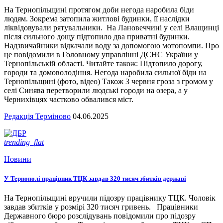
На Тернопільщині протягом доби негода наробила біди
людям. Зокрема затопила житлові будинки, її наслідки
ліквідовували рятувальники. На Лановеччині у селі Влащинці
після сильного дощу підтопило два приватні будинки.
Надзвичайники відкачали воду за допомогою мотопомпи. Про
це повідомили в Головному управлінні ДСНС України у
Тернопільській області. Читайте також: Підтопило дорогу,
городи та домоволодіння. Негода наробила сильної біди на
Тернопільщині (фото, відео) Також 3 червня гроза з громом у
селі Синява перетворили людські городи на озера, а у
Чернихівцях частково обвалився міст.
Редакція Терміново
04.06.2025
trending_flat
Новини
У Тернополі працівник ТЦК завдав 320 тисяч збитків державі
На Тернопільщині вручили підозру працівнику ТЦК. Чоловік
завдав збитків у розмірі 320 тисяч гривень. Працівники
Державного бюро розслідувань повідомили про підозру