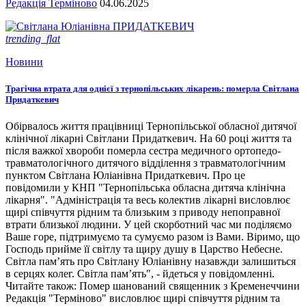
Редакція Терміново
04.06.2025
trending_flat
Новини
Трагічна втрата для однієї з тернопільських лікарень: померла Світлана
Придаткевич
Обірвалось життя працівниці Тернопільської обласної дитячої
клінічної лікарні Світлани Придаткевич. На 60 році життя та
після важкої хвороби померла сестра медичного ортопедо-
травматологічного дитячого відділення з травматологічним
пунктом Світлана Юліанівна Придаткевич. Про це
повідомили у КНП "Тернопільська обласна дитяча клінічна
лікарня". "Адміністрація та весь колектив лікарні висловлює
щирі співчуття рідним та близьким з приводу непоправної
втрати близької людини. У цей скорботний час ми поділяємо
Ваше горе, підтримуємо та сумуємо разом із Вами. Віримо, що
Господь прийме її світлу та щиру душу в Царство Небесне.
Світла пам’ять про Світлану Юліанівну назавжди залишиться
в серцях колег. Світла пам’ять", - йдеться у повідомленні.
Читайте також: Помер шанований священник з Кременеччини
Редакція "Терміново" висловлює щирі співчуття рідним та