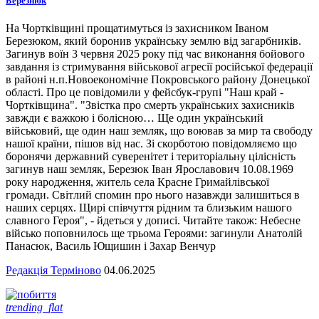
Березнюк
На Чортківщині прощатимуться із захисником Іваном
Березюком, який боронив українську землю від загарбників.
Загинув воїн 3 червня 2025 року під час виконання бойового
завдання із стримування військової агресії російської федерації
в районі н.п.Новоекономічне Покровського району Донецької
області. Про це повідомили у фейсбук-групі "Наш край -
Чортківщина". "Звістка про смерть українських захисників
завжди є важкою і болісною… Ще один український
військовий, ще один наш земляк, що воював за мир та свободу
нашої країни, пішов від нас. Зі скорботою повідомляємо що
боронячи державний суверенітет і територіальну цілісність
загинув наш земляк, Березюк Іван Ярославович 10.08.1969
року народження, житель села Красне Гримайлівської
громади. Світлий спомин про нього назавжди залишиться в
наших серцях. Щирі співчуття рідним та близьким нашого
славного Героя", - йдеться у дописі. Читайте також: Небесне
військо поповнилось ще трьома Героями: загинули Анатолій
Панасюк, Василь Ющишин і Захар Венчур
Редакція Терміново
04.06.2025
trending_flat