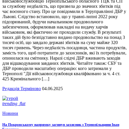
військовослужбовцю Тернопільського обласного ТЦК та СП
за службову недбалість, що призвела до значних збитків під
час воєнного стану. Про це повідомили в Теруправлінні ДБР у
Львові. Слідство встановило, що у травні-липні 2022 року
підозрюваний, будучи начальником продовольчого
забезпечення, оформлював накладні на видачу харчів
військовим, які фактично не проходили службу. В результаті
таких дій було безпідставно видано продовольство на понад 3
тисячі осіб, що завдало державі збитків на суму майже 320
тисяч гривень. Через недбалість посадовця, частина продуктів,
замість того, щоб потрапити до захисників, які їх потребували,
опинилася на смітнику. Наразі слідчі ДБР вживають заходів
для відшкодування завданих збитків. Читайте також: СБУ та
ДБР проводили масштабну операцію: кого затримали у
Тернополі "Дії військовослужбовця кваліфіковано за ч. 4 ст.
425 Кримінального […]
Редакція Терміново
04.06.2025
trending_flat
Новини
На Покровському напрямку загинув захисник з Тернопільщини Іван