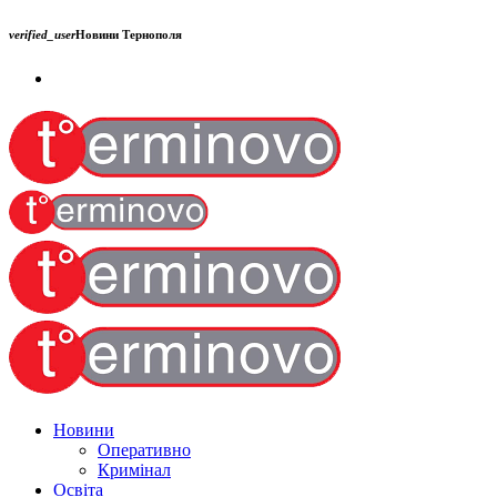
verified_user
Новини Тернополя
Новини
Оперативно
Кримінал
Освіта