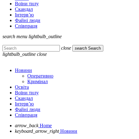
Воїни тилу
Скандал
Інтерв’ю
Файні люди
Співпраця
search
menu
lightbulb_outline
close
search
Search
lightbulb_outline
close
Новини
Оперативно
Кримінал
Освіта
Воїни тилу
Скандал
Інтерв’ю
Файні люди
Співпраця
arrow_back
Home
keyboard_arrow_right
Новини