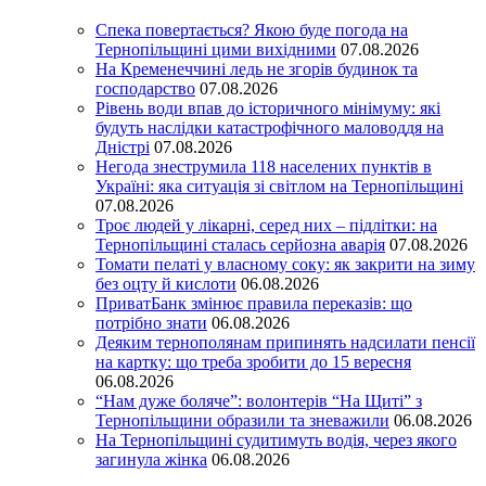
Спека повертається? Якою буде погода на
Тернопільщині цими вихідними
07.08.2026
На Кременеччині ледь не згорів будинок та
господарство
07.08.2026
Рівень води впав до історичного мінімуму: які
будуть наслідки катастрофічного маловоддя на
Дністрі
07.08.2026
Негода знеструмила 118 населених пунктів в
Україні: яка ситуація зі світлом на Тернопільщині
07.08.2026
Троє людей у лікарні, серед них – підлітки: на
Тернопільщині сталась серйозна аварія
07.08.2026
Томати пелаті у власному соку: як закрити на зиму
без оцту й кислоти
06.08.2026
ПриватБанк змінює правила переказів: що
потрібно знати
06.08.2026
Деяким тернополянам припинять надсилати пенсії
на картку: що треба зробити до 15 вересня
06.08.2026
“Нам дуже боляче”: волонтерів “На Щиті” з
Тернопільщини образили та зневажили
06.08.2026
На Тернопільщині судитимуть водія, через якого
загинула жінка
06.08.2026