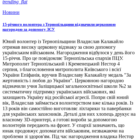
trending_flat
Новини
15-річного волонтера з Тернопільщини відзначили церковною
нагородою за допомогу ЗСУ
Юний волонтер із Тернопільщини Владислав Калакайло
отримав високу церковну відзнаку за свою допомогу
українським військовим. Нагородження відбулося у день його
15-річчя. Про це повідомляє Тернопільська єпархія ПЦУ.
Митрополит Тернопільський і Кременецький Нестор 4
серпня, з благословення митрополита Київського і всієї
України Епіфанія, вручив Владиславу Калакайлу медаль "За
жертовність і любов до України". Церковною нагородою
відзначили учня Заліщицької загальноосвітньої школи №2 за
систематичну підтримку українських військових, які
захищають Україну від російської агресії. Попри свій юний
вік, Владислав займається волонтерством вже кілька років. Із
13 років він самостійно виготовляє ліхтарики та павербанки
для українських захисників. Деталі для них хлопець друкує на
власному 3D-принтері, а готові вироби за допомогою
волонтерів передають на фронт. У єпархії зазначають, що
юнак продовжує допомагати військовим, незважаючи на
проблеми зі здоров'ям. Під час нагородження владика Нестор