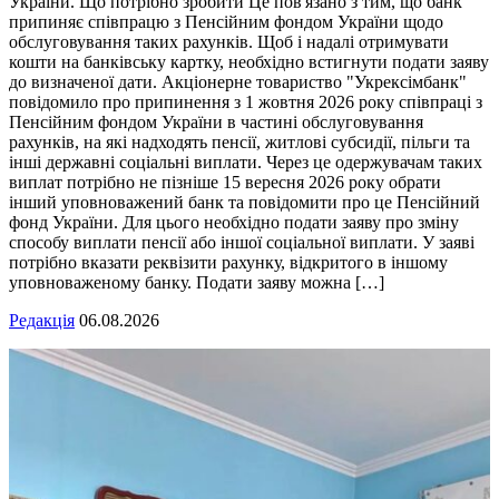
України. Що потрібно зробити Це пов'язано з тим, що банк
припиняє співпрацю з Пенсійним фондом України щодо
обслуговування таких рахунків. Щоб і надалі отримувати
кошти на банківську картку, необхідно встигнути подати заяву
до визначеної дати. Акціонерне товариство "Укрексімбанк"
повідомило про припинення з 1 жовтня 2026 року співпраці з
Пенсійним фондом України в частині обслуговування
рахунків, на які надходять пенсії, житлові субсидії, пільги та
інші державні соціальні виплати. Через це одержувачам таких
виплат потрібно не пізніше 15 вересня 2026 року обрати
інший уповноважений банк та повідомити про це Пенсійний
фонд України. Для цього необхідно подати заяву про зміну
способу виплати пенсії або іншої соціальної виплати. У заяві
потрібно вказати реквізити рахунку, відкритого в іншому
уповноваженому банку. Подати заяву можна […]
Редакція
06.08.2026