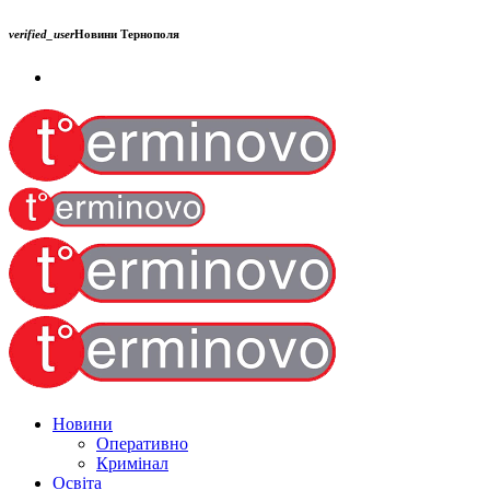
verified_user
Новини Тернополя
Новини
Оперативно
Кримінал
Освіта