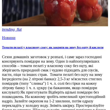
trending_flat
Новини
Томати пелаті у власному соку: як закрити на зиму без оцту й кислоти
Сезон домашніх заготовок у розпалі, і саме зараз господині
консервують помідори на зиму. Один із найпопулярніших
способів – томати пелаті у власному соку без оцту, які
зберігають природний смак і чудово підходять для соусів,
пасти, піци та інших страв. Томати пелаті без оцту на зиму
Інгредієнти (на 2 літрові банки): 2,5-3 кг м'ясистих стиглих
помідорів (типу "сливка") 1 ч. л. солі без гірки на кожну
літрову банку 1 ч. л. цукру (за бажанням, якщо помідори
кислуваті) Як приготувати Відберіть щільні помідори без
пошкоджень. На кожному зробіть невеликий хрестоподібний
надріз. Залийте окропом на 1-2 хвилини, потім одразу
перекладіть у холодну воду. Зніміть шкірку. Простерилізуйте
банки та кришки. Щільно складіть очищені помідори в банки,