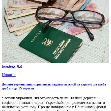
trending_flat
Новини
Деяким тернополянам припинять надсилати пенсії на картку: що треба
зробити до 15 вересня
Частині українців, які отримують пенсії та інші державні
соціальні виплати через "Укрексімбанк", доведеться змінити
банківську установу. Про це повідомили у Пенсійному фонді