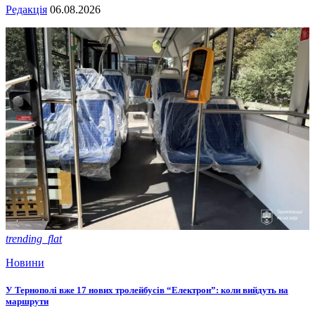
Редакція
06.08.2026
trending_flat
Новини
У Тернополі вже 17 нових тролейбусів “Електрон”: коли вийдуть на
маршрути