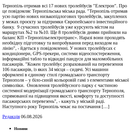
Тернопіль отримав всі 17 нових тролейбусів "Електрон". Про
це повідомляє Тернопільська міська рада. "Тернопіль отримав
усю партію нових низькопідлогових тролейбусів, закуплених
у межах проєкту за підтримки Європейського інвестиційного
банку. 9 сучасних тролейбусів уже курсують містом на
маршрутах №2 та №10. Ще 8 тролейбусів днями прийняли на
баланс КП «Тернопільелектротранс». Наразі вони проходять
необхідну підготовку та випробування перед виходом на
лінію", - йдеться у повідомленні. У нових тролейбусах є
кондиціонери, GPS-трекери, системи відеоспостереження,
інформаційні табло та відкидні пандуси для маломобільних
пасажирів. "Кожен тролейбус розрахований на перевезення
106 пасажирів, із яких 34 місця – сидячі. Усі машини
оформлені в єдиному стилі громадського транспорту
Тернополя – у біло-синій кольоровій гамі з елементами міської
символіки. Оновлення тролейбусного парку є частиною
системної модернізації громадського транспорту Тернополя,
спрямованої на підвищення якості, комфорту та доступності
пасажирських перевезень", - кажуть у міській раді.
Наступного року Тернопіль чекає на постачання […]
Редакція
06.08.2026
Новини