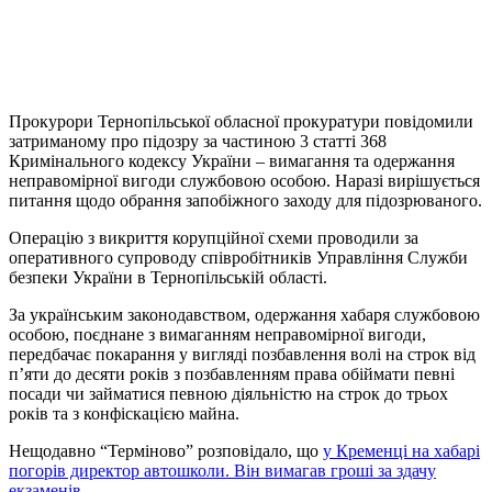
Прокурори Тернопільської обласної прокуратури повідомили
затриманому про підозру за частиною 3 статті 368
Кримінального кодексу України – вимагання та одержання
неправомірної вигоди службовою особою. Наразі вирішується
питання щодо обрання запобіжного заходу для підозрюваного.
Операцію з викриття корупційної схеми проводили за
оперативного супроводу співробітників Управління Служби
безпеки України в Тернопільській області.
За українським законодавством, одержання хабаря службовою
особою, поєднане з вимаганням неправомірної вигоди,
передбачає покарання у вигляді позбавлення волі на строк від
п’яти до десяти років з позбавленням права обіймати певні
посади чи займатися певною діяльністю на строк до трьох
років та з конфіскацією майна.
Нещодавно “Терміново” розповідало, що
у Кременці на хабарі
погорів директор автошколи. Він вимагав гроші за здачу
екзаменів.