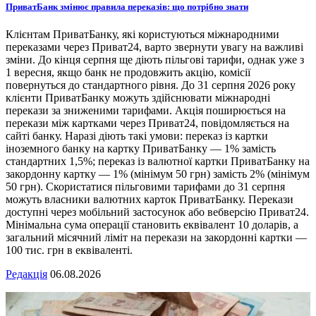
ПриватБанк змінює правила переказів: що потрібно знати
Клієнтам ПриватБанку, які користуються міжнародними
переказами через Приват24, варто звернути увагу на важливі
зміни. До кінця серпня ще діють пільгові тарифи, однак уже з
1 вересня, якщо банк не продовжить акцію, комісії
повернуться до стандартного рівня. До 31 серпня 2026 року
клієнти ПриватБанку можуть здійснювати міжнародні
перекази за зниженими тарифами. Акція поширюється на
перекази між картками через Приват24, повідомляється на
сайті банку. Наразі діють такі умови: переказ із картки
іноземного банку на картку ПриватБанку — 1% замість
стандартних 1,5%; переказ із валютної картки ПриватБанку на
закордонну картку — 1% (мінімум 50 грн) замість 2% (мінімум
50 грн). Скористатися пільговими тарифами до 31 серпня
можуть власники валютних карток ПриватБанку. Перекази
доступні через мобільний застосунок або вебверсію Приват24.
Мінімальна сума операції становить еквівалент 10 доларів, а
загальний місячний ліміт на перекази на закордонні картки —
100 тис. грн в еквіваленті.
Редакція
06.08.2026