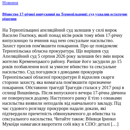
Новини
Вбивство 17-річної випускниці на Тернопільщині: суд ухвалив остаточне
рішення
На Тернопільщині апеляційний суд залишив у силі вирок
Василю Гнатюку, який понад вісім років тому вбив 17-річну
випускницю та вчинив над нею сексуальне насильство.
Захист просив пом'якшити покарання. Про це повідомляє
Тернопільська обласна прокуратура. Що вирішив суд
Апеляційний суд 5 серпня 2026 року залишив без змін вирок
жителю Кременецького району. Раніше його засудили до 15
років позбавлення волі за умисне вбивство та сексуальне
насильство. Суд погодився з доводами прокурорів
Тернопільської обласної прокуратури й відхилив скарги
сторони захисту, яка вимагала пом'якшити призначене
покарання. Обставини трагедії Трагедія сталася у 2017 році в
селищі Вишнівець. Після випускного вечора 17-річна дівчина
не повернулася додому. Наступного ранку її тіло з ознаками
насильства виявили неподалік від навчального закладу. Під
час судового розгляду прокурори надали докази, які
підтвердили причетність обвинуваченого до вбивства та
сексуального насильства. Читайте також: Вбивця Іринки
Мукоїди намагався вкоротити собі віку в СІЗО: деталі […]