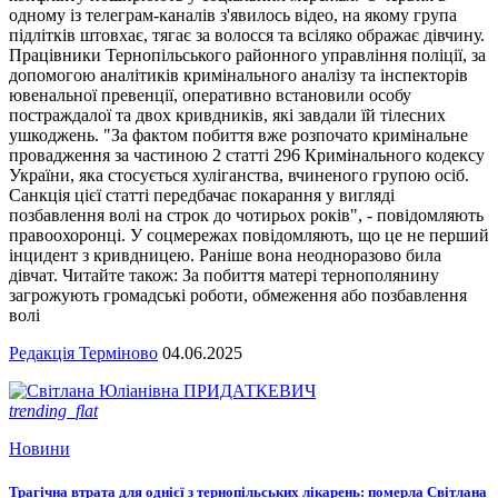
одному із телеграм-каналів з'явилось відео, на якому група
підлітків штовхає, тягає за волосся та всіляко ображає дівчину.
Працівники Тернопільського районного управління поліції, за
допомогою аналітиків кримінального аналізу та інспекторів
ювенальної превенції, оперативно встановили особу
постраждалої та двох кривдників, які завдали їй тілесних
ушкоджень. "За фактом побиття вже розпочато кримінальне
провадження за частиною 2 статті 296 Кримінального кодексу
України, яка стосується хуліганства, вчиненого групою осіб.
Санкція цієї статті передбачає покарання у вигляді
позбавлення волі на строк до чотирьох років", - повідомляють
правоохоронці. У соцмережах повідомляють, що це не перший
інцидент з кривдницею. Раніше вона неодноразово била
дівчат. Читайте також: За побиття матері тернополянину
загрожують громадські роботи, обмеження або позбавлення
волі
Редакція Терміново
04.06.2025
trending_flat
Новини
Трагічна втрата для однієї з тернопільських лікарень: померла Світлана