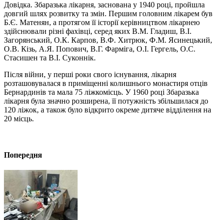
Довідка. Збаразька лікарня, заснована у 1940 році, пройшла
довгий шлях розвитку та змін. Першим головним лікарем був
Б.Є. Матенян, а протягом її історії керівництвом лікарнею
здійснювали різні фахівці, серед яких В.М. Гладиш, В.І.
Загорянський, О.К. Карпов, В.Ф. Хитрюк, Ф.М. Ясинецький,
О.В. Кізь, А.Я. Попович, В.Г. Фарміга, О.І. Гергель, О.С.
Стасишен та В.І. Суконнік.
Після війни, у перші роки свого існування, лікарня
розташовувалася в приміщенні колишнього монастиря отців
Бернардинів та мала 75 ліжкомісць. У 1960 році Збаразька
лікарня була значно розширена, її потужність збільшилася до
120 ліжок, а також було відкрито окреме дитяче відділення на
20 місць.
Попередня