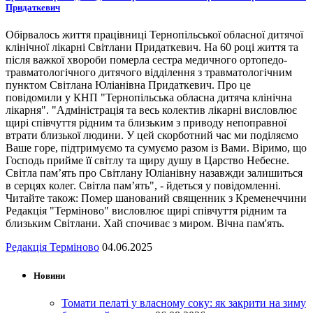
Придаткевич
Обірвалось життя працівниці Тернопільської обласної дитячої
клінічної лікарні Світлани Придаткевич. На 60 році життя та
після важкої хвороби померла сестра медичного ортопедо-
травматологічного дитячого відділення з травматологічним
пунктом Світлана Юліанівна Придаткевич. Про це
повідомили у КНП "Тернопільська обласна дитяча клінічна
лікарня". "Адміністрація та весь колектив лікарні висловлює
щирі співчуття рідним та близьким з приводу непоправної
втрати близької людини. У цей скорботний час ми поділяємо
Ваше горе, підтримуємо та сумуємо разом із Вами. Віримо, що
Господь прийме її світлу та щиру душу в Царство Небесне.
Світла пам’ять про Світлану Юліанівну назавжди залишиться
в серцях колег. Світла пам’ять", - йдеться у повідомленні.
Читайте також: Помер шанований священник з Кременеччини
Редакція "Терміново" висловлює щирі співчуття рідним та
близьким Світлани. Хай спочиває з миром. Вічна пам'ять.
Редакція Терміново
04.06.2025
Новини
Томати пелаті у власному соку: як закрити на зиму