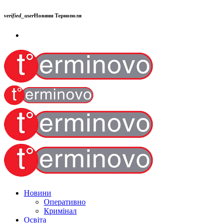
verified_user
Новини Тернополя
Новини
Оперативно
Кримінал
Освіта