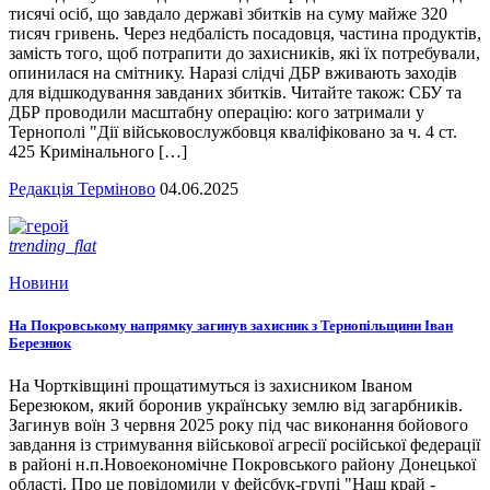
тисячі осіб, що завдало державі збитків на суму майже 320
тисяч гривень. Через недбалість посадовця, частина продуктів,
замість того, щоб потрапити до захисників, які їх потребували,
опинилася на смітнику. Наразі слідчі ДБР вживають заходів
для відшкодування завданих збитків. Читайте також: СБУ та
ДБР проводили масштабну операцію: кого затримали у
Тернополі "Дії військовослужбовця кваліфіковано за ч. 4 ст.
425 Кримінального […]
Редакція Терміново
04.06.2025
trending_flat
Новини
На Покровському напрямку загинув захисник з Тернопільщини Іван
Березнюк
На Чортківщині прощатимуться із захисником Іваном
Березюком, який боронив українську землю від загарбників.
Загинув воїн 3 червня 2025 року під час виконання бойового
завдання із стримування військової агресії російської федерації
в районі н.п.Новоекономічне Покровського району Донецької
області. Про це повідомили у фейсбук-групі "Наш край -