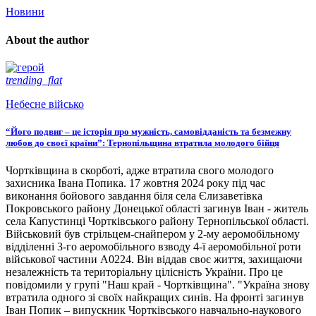
Новини
About the author
trending_flat
Небесне військо
“Його подвиг – це історія про мужність, самовідданість та безмежну
любов до своєї країни”: Тернопільщина втратила молодого бійця
Чортківщина в скорботі, адже втратила свого молодого
захисника Івана Попика. 17 жовтня 2024 року під час
виконання бойового завдання біля села Єлизаветівка
Покровського району Донецької області загинув Іван - житель
села Капустинці Чортківського району Тернопільської області.
Військовий був стрільцем-снайпером у 2-му аеромобільному
відділенні 3-го аеромобільного взводу 4-ї аеромобільної роти
військової частини А0224. Він віддав своє життя, захищаючи
незалежність та територіальну цілісність України. Про це
повідомили у групі "Наш край - Чортківщина". "Україна знову
втратила одного зі своїх найкращих синів. На фронті загинув
Іван Попик – випускник Чортківського навчально-наукового