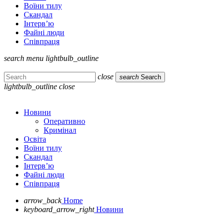
Воїни тилу
Скандал
Інтерв’ю
Файні люди
Співпраця
search
menu
lightbulb_outline
close
search
Search
lightbulb_outline
close
Новини
Оперативно
Кримінал
Освіта
Воїни тилу
Скандал
Інтерв’ю
Файні люди
Співпраця
arrow_back
Home
keyboard_arrow_right
Новини