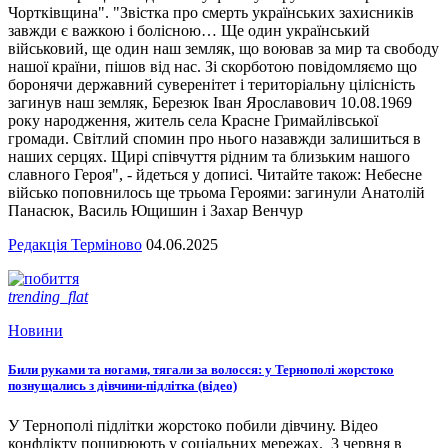
Чортківщина". "Звістка про смерть українських захисників
завжди є важкою і болісною… Ще один український
військовий, ще один наш земляк, що воював за мир та свободу
нашої країни, пішов від нас. Зі скорботою повідомляємо що
боронячи державний суверенітет і територіальну цілісність
загинув наш земляк, Березюк Іван Ярославович 10.08.1969
року народження, житель села Красне Гримайлівської
громади. Світлий спомин про нього назавжди залишиться в
наших серцях. Щирі співчуття рідним та близьким нашого
славного Героя", - йдеться у дописі. Читайте також: Небесне
військо поповнилось ще трьома Героями: загинули Анатолій
Панасюк, Василь Ющишин і Захар Венчур
Редакція Терміново
04.06.2025
trending_flat
Новини
Били руками та ногами, тягали за волосся: у Тернополі жорстоко
познущались з дівчини-підлітка (відео)
У Тернополі підлітки жорстоко побили дівчину. Відео
конфлікту поширюють у соціальних мережах. 3 червня в