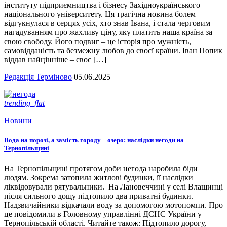
інституту підприємництва і бізнесу Західноукраїнського
національного університету. Ця трагічна новина болем
відгукнулася в серцях усіх, хто знав Івана, і стала черговим
нагадуванням про жахливу ціну, яку платить наша країна за
свою свободу. Його подвиг – це історія про мужність,
самовідданість та безмежну любов до своєї країни. Іван Попик
віддав найцінніше – своє […]
Редакція Терміново
05.06.2025
trending_flat
Новини
Вода на порозі, а замість городу – озеро: наслідки негоди на
Тернопільщині
На Тернопільщині протягом доби негода наробила біди
людям. Зокрема затопила житлові будинки, її наслідки
ліквідовували рятувальники. На Лановеччині у селі Влащинці
після сильного дощу підтопило два приватні будинки.
Надзвичайники відкачали воду за допомогою мотопомпи. Про
це повідомили в Головному управлінні ДСНС України у
Тернопільській області. Читайте також: Підтопило дорогу,