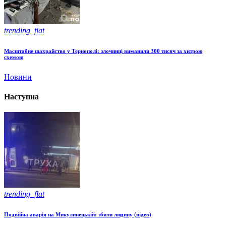
trending_flat
Масштабне шахрайство у Тернополі: злочинці виманили 300 тисяч за хитрою
схемою
Новини
Наступна
trending_flat
Подвійна аварія на Микулинецькій: збили людину (відео)