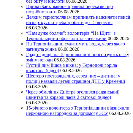
без оцту й кислоти
06.08.2026
ПриватБанк змінює правила переказів: що
потрібно знати
06.08.2026
Деяким тернополянам припинять надсилати пенсії
на картку: що треба зробити до 15 вересня
06.08.2026
“Нам дуже боляче”: волонтерів “На Щиті” з
Тернопільщини образили та зневажили
06.08.2026
На Тернопільщині судитимуть водія, через якого
загинула жінка
06.08.2026
Град та дощі: на Тернопільщині прогнозують різку
зміну погоди
06.08.2026
Густий дим йшов з вікна: у Тернополі горіла
квартира (відео)
06.08.2026
Шестеро постраждалих, серед них – дитина: у
поліції назвали деталі страшної ДТП у Кременці
06.08.2026
Через обміління Дністра оголився радянський
цвинтар та кораблі часів 2 світової (відео)
06.08.2026
15-річного волонтера з Тернопільщини відзначили
церковною нагородою за допомогу ЗСУ
06.08.2026