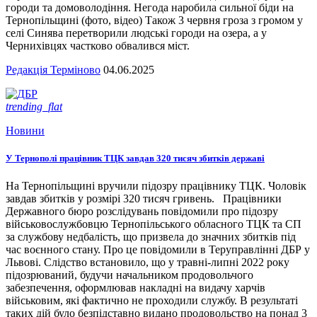
городи та домоволодіння. Негода наробила сильної біди на
Тернопільщині (фото, відео) Також 3 червня гроза з громом у
селі Синява перетворили людські городи на озера, а у
Чернихівцях частково обвалився міст.
Редакція Терміново
04.06.2025
trending_flat
Новини
У Тернополі працівник ТЦК завдав 320 тисяч збитків державі
На Тернопільщині вручили підозру працівнику ТЦК. Чоловік
завдав збитків у розмірі 320 тисяч гривень. Працівники
Державного бюро розслідувань повідомили про підозру
військовослужбовцю Тернопільського обласного ТЦК та СП
за службову недбалість, що призвела до значних збитків під
час воєнного стану. Про це повідомили в Теруправлінні ДБР у
Львові. Слідство встановило, що у травні-липні 2022 року
підозрюваний, будучи начальником продовольчого
забезпечення, оформлював накладні на видачу харчів
військовим, які фактично не проходили службу. В результаті
таких дій було безпідставно видано продовольство на понад 3