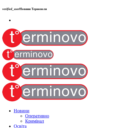
verified_user
Новини Тернополя
Новини
Оперативно
Кримінал
Освіта