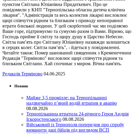
пунктом Світлана Юліанівна Придаткевич. Про це
повідомили у КНП "Тернопільська обласна дитяча клінічна
лікарня". "Адміністрація та весь колектив лікарні висловлює
щирі співчуття рідним та близьким з приводу непоправної
втрати близької людини. У цей скорботний час ми поділяємо
Ваше горе, підтримуємо та сумуємо разом із Вами. Віримо, що
Господь прийме її світлу та щиру душу в Царство Небесне.
Світла пам’ять про Світлану Юліанівну назавжди залишиться
в серцях колег. Світла пам’ять", - йдеться у повідомленні.
Читайте також: Помер шанований священник з Кременеччини
Редакція "Терміново" висловлює щирі співчуття рідним та
близьким Світлани. Хай спочиває з миром. Вічна пам'ять.
Редакція Терміново
04.06.2025
Новини
Майже 3,5 промілле: на Тернопільщині
надзвичайно п’яний водій втрапив в аварію
08.08.2026
Тернопільщина втратила 24-річного Героя Андрія
Іскоростенського
08.08.2026
Військовий із Тернополя попередив про спробу
виманити дані бійців під виглядом ВСП