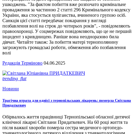
ушкоджень. "За фактом побиття вже розпочато кримінальне
провадження за частиною 2 статті 296 Кримінального кодексу
України, яка стосується хуліганства, вчиненого групою осіб.
Санкція цієї статті передбачає покарання у вигляді
позбавлення волі на строк до чотирьох років", - повідомляють
правоохоронці. У соцмережах повідомляють, що це не перший
інцидент з кривдницею. Раніше вона неодноразово била
дівчат. Читайте також: За побиття матері тернополянину
загрожують громадські роботи, обмеження або позбавлення
волі
Редакція Терміново
04.06.2025
trending_flat
Новини
Трагічна втрата для однієї з тернопільських лікарень: померла Світлана
Придаткевич
Обірвалось життя працівниці Тернопільської обласної дитячої
клінічної лікарні Світлани Придаткевич. На 60 році життя та
після важкої хвороби померла сестра медичного ортопедо-
травматологічного дитячого відділення з травматологічним