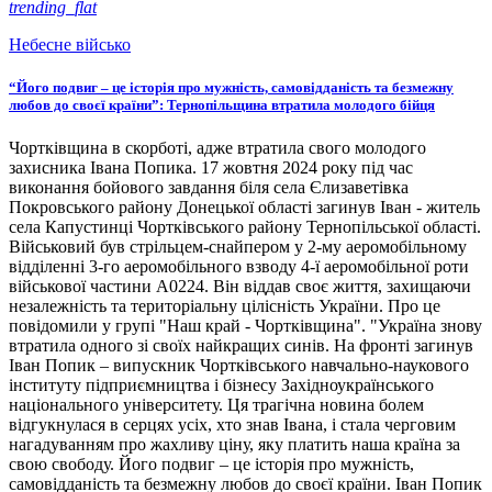
trending_flat
Небесне військо
“Його подвиг – це історія про мужність, самовідданість та безмежну
любов до своєї країни”: Тернопільщина втратила молодого бійця
Чортківщина в скорботі, адже втратила свого молодого
захисника Івана Попика. 17 жовтня 2024 року під час
виконання бойового завдання біля села Єлизаветівка
Покровського району Донецької області загинув Іван - житель
села Капустинці Чортківського району Тернопільської області.
Військовий був стрільцем-снайпером у 2-му аеромобільному
відділенні 3-го аеромобільного взводу 4-ї аеромобільної роти
військової частини А0224. Він віддав своє життя, захищаючи
незалежність та територіальну цілісність України. Про це
повідомили у групі "Наш край - Чортківщина". "Україна знову
втратила одного зі своїх найкращих синів. На фронті загинув
Іван Попик – випускник Чортківського навчально-наукового
інституту підприємництва і бізнесу Західноукраїнського
національного університету. Ця трагічна новина болем
відгукнулася в серцях усіх, хто знав Івана, і стала черговим
нагадуванням про жахливу ціну, яку платить наша країна за
свою свободу. Його подвиг – це історія про мужність,
самовідданість та безмежну любов до своєї країни. Іван Попик