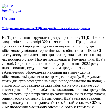
trending_flat
Новини
У Тернополі працівник ТЦК завдав 320 тисяч збитків державі
На Тернопільщині вручили підозру працівнику ТЦК. Чоловік
завдав збитків у розмірі 320 тисяч гривень. Працівники
Державного бюро розслідувань повідомили про підозру
військовослужбовцю Тернопільського обласного ТЦК та СП
за службову недбалість, що призвела до значних збитків під
час воєнного стану. Про це повідомили в Теруправлінні ДБР у
Львові. Слідство встановило, що у травні-липні 2022 року
підозрюваний, будучи начальником продовольчого
забезпечення, оформлював накладні на видачу харчів
військовим, які фактично не проходили службу. В результаті
таких дій було безпідставно видано продовольство на понад 3
тисячі осіб, що завдало державі збитків на суму майже 320
тисяч гривень. Через недбалість посадовця, частина продуктів,
замість того, щоб потрапити до захисників, які їх потребували,
опинилася на смітнику. Наразі слідчі ДБР вживають заходів
для відшкодування завданих збитків. Читайте також: СБУ та
ДБР проводили масштабну операцію: кого затримали у