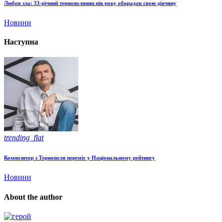
Любов зла: 33-річний тернополянин пів року обкрадав свою дівчину
Новини
Наступна
trending_flat
Композитор з Тернополя переміг у Національному рейтингу
Новини
About the author