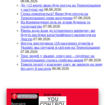
08.08.2026
До +12 вночі: якою буде погода на Тернопільщині
у наступні дні
08.08.2026
Спека повертається? Якою буде погода на
Тернопільщині цими вихідними
07.08.2026
На Кременеччині ледь не згорів будинок та
господарство
07.08.2026
Рівень води впав до історичного мінімуму: які
будуть наслідки катастрофічного маловоддя на
Дністрі
07.08.2026
Негода знеструмила 118 населених пунктів в
Україні: яка ситуація зі світлом на Тернопільщині
07.08.2026
Троє людей у лікарні, серед них – підлітки: на
Тернопільщині сталась серйозна аварія
07.08.2026
Томати пелаті у власному соку: як закрити на зиму
без оцту й кислоти
06.08.2026
ПАРТНЕРИ
Контакти