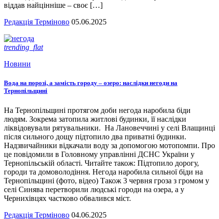
віддав найцінніше – своє […]
Редакція Терміново
05.06.2025
trending_flat
Новини
Вода на порозі, а замість городу – озеро: наслідки негоди на
Тернопільщині
На Тернопільщині протягом доби негода наробила біди
людям. Зокрема затопила житлові будинки, її наслідки
ліквідовували рятувальники. На Лановеччині у селі Влащинці
після сильного дощу підтопило два приватні будинки.
Надзвичайники відкачали воду за допомогою мотопомпи. Про
це повідомили в Головному управлінні ДСНС України у
Тернопільській області. Читайте також: Підтопило дорогу,
городи та домоволодіння. Негода наробила сильної біди на
Тернопільщині (фото, відео) Також 3 червня гроза з громом у
селі Синява перетворили людські городи на озера, а у
Чернихівцях частково обвалився міст.
Редакція Терміново
04.06.2025