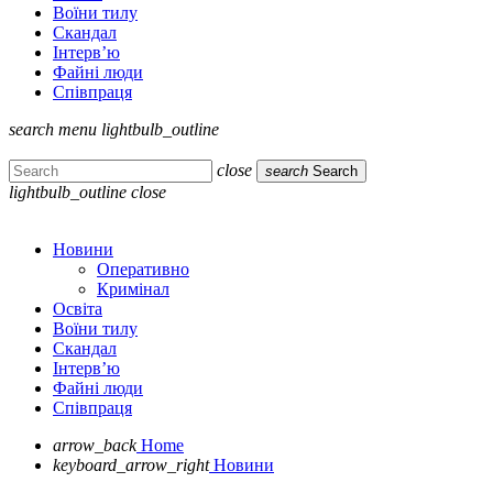
Воїни тилу
Скандал
Інтерв’ю
Файні люди
Співпраця
search
menu
lightbulb_outline
close
search
Search
lightbulb_outline
close
Новини
Оперативно
Кримінал
Освіта
Воїни тилу
Скандал
Інтерв’ю
Файні люди
Співпраця
arrow_back
Home
keyboard_arrow_right
Новини