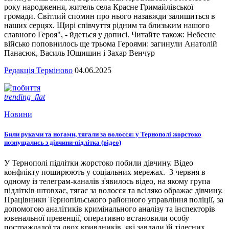
року народження, житель села Красне Гримайлівської
громади. Світлий спомин про нього назавжди залишиться в
наших серцях. Щирі співчуття рідним та близьким нашого
славного Героя", - йдеться у дописі. Читайте також: Небесне
військо поповнилось ще трьома Героями: загинули Анатолій
Панасюк, Василь Ющишин і Захар Венчур
Редакція Терміново
04.06.2025
trending_flat
Новини
Били руками та ногами, тягали за волосся: у Тернополі жорстоко
познущались з дівчини-підлітка (відео)
У Тернополі підлітки жорстоко побили дівчину. Відео
конфлікту поширюють у соціальних мережах. 3 червня в
одному із телеграм-каналів з'явилось відео, на якому група
підлітків штовхає, тягає за волосся та всіляко ображає дівчину.
Працівники Тернопільського районного управління поліції, за
допомогою аналітиків кримінального аналізу та інспекторів
ювенальної превенції, оперативно встановили особу
постраждалої та двох кривдників, які завдали їй тілесних