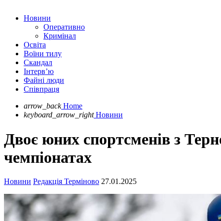
Новини
Оперативно
Кримінал
Освіта
Воїни тилу
Скандал
Інтерв’ю
Файні люди
Співпраця
arrow_back
Home
keyboard_arrow_right
Новини
Двоє юних спортсменів з Тер
чемпіонатах
Новини
Редакція Терміново
27.01.2025