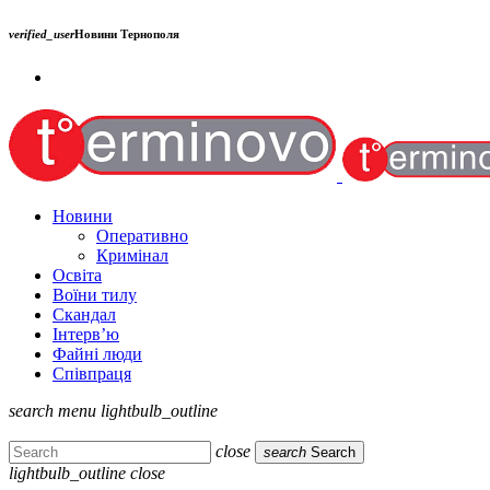
verified_user
Новини Тернополя
Новини
Оперативно
Кримінал
Освіта
Воїни тилу
Скандал
Інтерв’ю
Файні люди
Співпраця
search
menu
lightbulb_outline
close
search
Search
lightbulb_outline
close