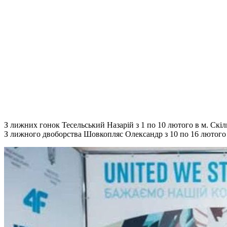
З лижних гонок Тесельський Назарій з 1 по 10 лютого в м. Скіль
З лижного двоборства Шовкопляс Олександр з 10 по 16 лютого