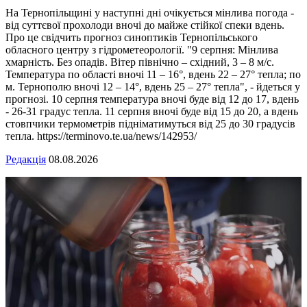
На Тернопільщині у наступні дні очікується мінлива погода -
від суттєвої прохолоди вночі до майже стійкої спеки вдень.
Про це свідчить прогноз синоптиків Тернопільського
обласного центру з гідрометеорології. "9 серпня: Мінлива
хмарність. Без опадів. Вітер північно – східний, 3 – 8 м/с.
Температура по області вночі 11 – 16°, вдень 22 – 27° тепла; по
м. Тернополю вночі 12 – 14°, вдень 25 – 27° тепла", - йдеться у
прогнозі. 10 серпня температура вночі буде від 12 до 17, вдень
- 26-31 градус тепла. 11 серпня вночі буде від 15 до 20, а вдень
стовпчики термометрів підніматимуться від 25 до 30 градусів
тепла. https://terminovo.te.ua/news/142953/
Редакція
08.08.2026