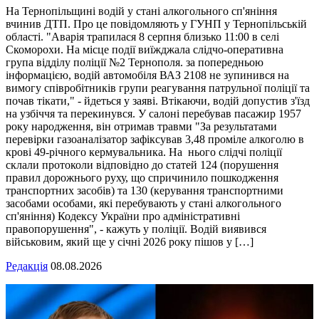
На Тернопільщині водій у стані алкогольного сп'яніння
вчинив ДТП. Про це повідомляють у ГУНП у Тернопільській
області. "Аварія трапилася 8 серпня близько 11:00 в селі
Скоморохи. На місце події виїжджала слідчо-оперативна
група відділу поліції №2 Тернополя. за попередньою
інформацією, водій автомобіля ВАЗ 2108 не зупинився на
вимогу співробітників групи реагування патрульної поліції та
почав тікати," - йдеться у заяві. Втікаючи, водій допустив з'їзд
на узбіччя та перекинувся. У салоні перебував пасажир 1957
року народження, він отримав травми "За результатами
перевірки газоаналізатор зафіксував 3,48 проміле алкоголю в
крові 49-річного кермувальника. На нього слідчі поліції
склали протоколи відповідно до статей 124 (порушення
правил дорожнього руху, що спричинило пошкодження
транспортних засобів) та 130 (керування транспортними
засобами особами, які перебувають у стані алкогольного
сп'яніння) Кодексу України про адміністративні
правопорушення", - кажуть у поліції. Водій виявився
військовим, який ще у січні 2026 року пішов у […]
Редакція
08.08.2026