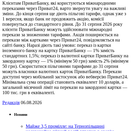
Клієнтам ПриватБанку, які користуються міжнародними
переказами через Приват24, варто звернути увагу на важливі
зміни. До кінця серпня ще діють пільгові тарифи, однак уже з
1 вересня, якщо банк не продовжить акцію, комісії
повернуться до стандартного рівня. До 31 серпня 2026 року
клієнти ПриватБанку можуть здійснювати міжнародні
перекази за зниженими тарифами. Акція поширюється на
перекази між картками через Приват24, повідомляється на
сайті банку. Наразі діють такі умови: переказ із картки
іноземного банку на картку ПриватБанку — 1% замість
стандартних 1,5%; переказ із валютної картки ПриватБанку на
закордонну картку — 1% (мінімум 50 грн) замість 2% (мінімум
50 грн). Скористатися пільговими тарифами до 31 серпня
можуть власники валютних карток ПриватБанку. Перекази
доступні через мобільний застосунок або вебверсію Приват24.
Мінімальна сума операції становить еквівалент 10 доларів, а
загальний місячний ліміт на перекази на закордонні картки —
100 тис. грн в еквіваленті.
Редакція
06.08.2026
Новини
Майже 3,5 промілле: на Тернопільщині