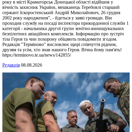
року в місті Краматорськ Донецької області відійшов у
вічність захисник України, мешканець Теребовлі старший
сержант Іскоростенський Андрій Миколайович, 26 грудня
2002 року народження", - йдеться у заяві громади. Він
проходив службу на посаді інспектора прикордонної служби 1
категорії - начальника другої групи зенітно-винищувальних
безпілотних авіаційних комплексів. Інформацію про зустріч
тіла Героя та чин похорону обіцяють повідомити згодом.
Редакція "Терміново" висловлює щирі співчуття рідним,
друзям та усім, хто знав нашого Героя. Вічна йому пам'ять!
https://terminovo.te.ua/news/142855/
Редакція
08.08.2026