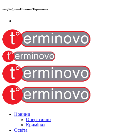
verified_user
Новини Тернополя
Новини
Оперативно
Кримінал
Освіта