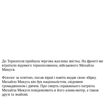
До Тернополя прийшла чергова жахлива звістка. На фронті ми
втратили відомого тернополянина, військового Михайла
Микуся.
Філолог за освітою, писав вірші і навіть видав свою збірку.
Михайло Микусь він був націоналістом, свідомим
громадянином і діячем. Про смерть справжнього патріота
Михайла Микуся повідомляють в його альма-матер, а також
друзі та знайомі.