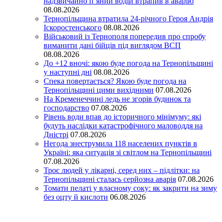
надзвичайно п’яний водій втрапив в аварію
08.08.2026
Тернопільщина втратила 24-річного Героя Андрія
Іскоростенського
08.08.2026
Військовий із Тернополя попередив про спробу
виманити дані бійців під виглядом ВСП
08.08.2026
До +12 вночі: якою буде погода на Тернопільщині
у наступні дні
08.08.2026
Спека повертається? Якою буде погода на
Тернопільщині цими вихідними
07.08.2026
На Кременеччині ледь не згорів будинок та
господарство
07.08.2026
Рівень води впав до історичного мінімуму: які
будуть наслідки катастрофічного маловоддя на
Дністрі
07.08.2026
Негода знеструмила 118 населених пунктів в
Україні: яка ситуація зі світлом на Тернопільщині
07.08.2026
Троє людей у лікарні, серед них – підлітки: на
Тернопільщині сталась серйозна аварія
07.08.2026
Томати пелаті у власному соку: як закрити на зиму
без оцту й кислоти
06.08.2026