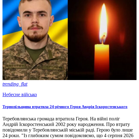
trending_flat
Небесне військо
Тернопільщина втратила 24-річного Героя Андрія Іскоростенського
Теребовлянська громада втратила Героя. На війні поліг
Андрій Іскоростенський 2002 року народження. Про втрату
повідомили у Теребовлянській міській раді. Герою було лише
24 роки. "Із глибоким сумом повідомляємо, що 4 серпня 2026