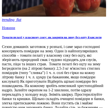
trending_flat
Новини
Томати пелаті у власному соку: як закрити на зиму без оцту й кислоти
Сезон домашніх заготовок у розпалі, і саме зараз господині
консервують помідори на зиму. Один із найпопулярніших
способів – томати пелаті у власному соку без оцту, які
зберігають природний смак і чудово підходять для соусів,
пасти, піци та інших страв. Томати пелаті без оцту на зиму
Інгредієнти (на 2 літрові банки): 2,5-3 кг м'ясистих стиглих
помідорів (типу "сливка") 1 ч. л. солі без гірки на кожну
літрову банку 1 ч. л. цукру (за бажанням, якщо помідори
кислуваті) Як приготувати Відберіть щільні помідори без
пошкоджень. На кожному зробіть невеликий хрестоподібний
надріз. Залийте окропом на 1-2 хвилини, потім одразу
перекладіть у холодну воду. Зніміть шкірку. Простерилізуйте
банки та кришки. Щільно складіть очищені помідори в банки,
злегка притискаючи ложкою. Вони пустять сік і майже
повністю ним заповнять банку. Додайте сіль, за бажанням —