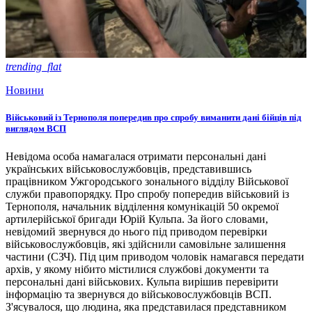
trending_flat
Новини
Військовий із Тернополя попередив про спробу виманити дані бійців під
виглядом ВСП
Невідома особа намагалася отримати персональні дані
українських військовослужбовців, представившись
працівником Ужгородського зонального відділу Військової
служби правопорядку. Про спробу попередив військовий із
Тернополя, начальник відділення комунікацій 50 окремої
артилерійської бригади Юрій Кульпа. За його словами,
невідомий звернувся до нього під приводом перевірки
військовослужбовців, які здійснили самовільне залишення
частини (СЗЧ). Під цим приводом чоловік намагався передати
архів, у якому нібито містилися службові документи та
персональні дані військових. Кульпа вирішив перевірити
інформацію та звернувся до військовослужбовців ВСП.
З'ясувалося, що людина, яка представилася представником