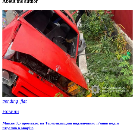
About the author
trending_flat
Новини
Майже 3,5 промілле: на Тернопільщині надзвичайно п’яний водій
втрапив в аварію