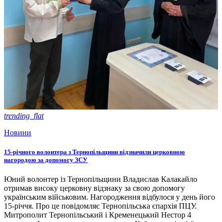
trending_flat
Новини
15-річного волонтера з Тернопільщини відзначили церковною
нагородою за допомогу ЗСУ
Юний волонтер із Тернопільщини Владислав Калакайло
отримав високу церковну відзнаку за свою допомогу
українським військовим. Нагородження відбулося у день його
15-річчя. Про це повідомляє Тернопільська єпархія ПЦУ.
Митрополит Тернопільський і Кременецький Нестор 4