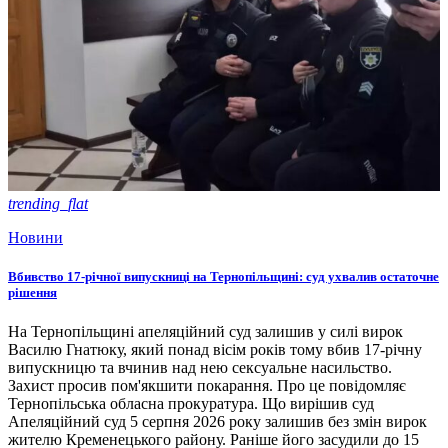
trending_flat
Новини
Вбивство 17-річної випускниці на Тернопільщині: суд ухвалив остаточне
рішення
На Тернопільщині апеляційний суд залишив у силі вирок
Василю Гнатюку, який понад вісім років тому вбив 17-річну
випускницю та вчинив над нею сексуальне насильство.
Захист просив пом'якшити покарання. Про це повідомляє
Тернопільська обласна прокуратура. Що вирішив суд
Апеляційний суд 5 серпня 2026 року залишив без змін вирок
жителю Кременецького району. Раніше його засудили до 15