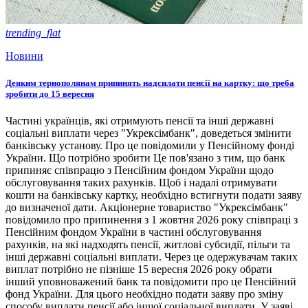
trending_flat
Новини
Деяким тернополянам припинять надсилати пенсії на картку: що треба
зробити до 15 вересня
Частині українців, які отримують пенсії та інші державні
соціальні виплати через "Укрексімбанк", доведеться змінити
банківську установу. Про це повідомили у Пенсійному фонді
України. Що потрібно зробити Це пов'язано з тим, що банк
припиняє співпрацю з Пенсійним фондом України щодо
обслуговування таких рахунків. Щоб і надалі отримувати
кошти на банківську картку, необхідно встигнути подати заяву
до визначеної дати. Акціонерне товариство "Укрексімбанк"
повідомило про припинення з 1 жовтня 2026 року співпраці з
Пенсійним фондом України в частині обслуговування
рахунків, на які надходять пенсії, житлові субсидії, пільги та
інші державні соціальні виплати. Через це одержувачам таких
виплат потрібно не пізніше 15 вересня 2026 року обрати
інший уповноважений банк та повідомити про це Пенсійний
фонд України. Для цього необхідно подати заяву про зміну
способу виплати пенсії або іншої соціальної виплати. У заяві