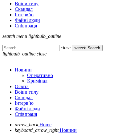
Воїни тилу
Скандал
Інтерв’ю
Файні люди
Співпраця
search
menu
lightbulb_outline
close
search
Search
lightbulb_outline
close
Новини
Оперативно
Кримінал
Освіта
Воїни тилу
Скандал
Інтерв’ю
Файні люди
Співпраця
arrow_back
Home
keyboard_arrow_right
Новини