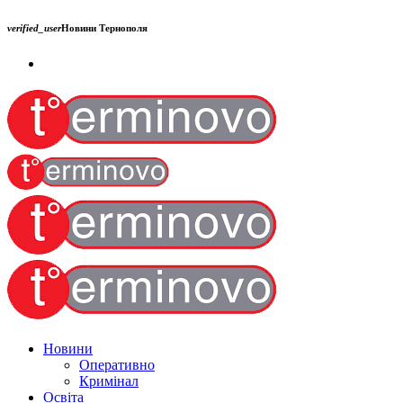
verified_user
Новини Тернополя
Новини
Оперативно
Кримінал
Освіта