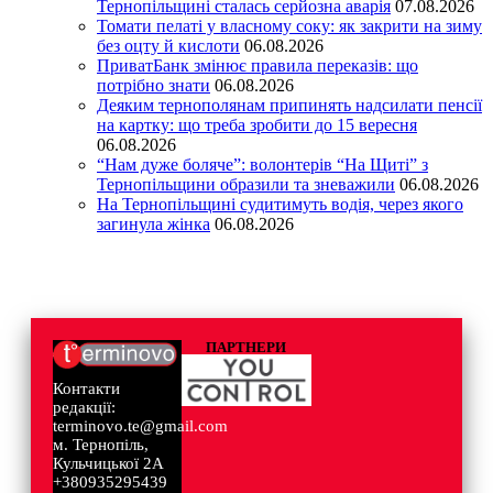
Тернопільщині сталась серйозна аварія
07.08.2026
Томати пелаті у власному соку: як закрити на зиму
без оцту й кислоти
06.08.2026
ПриватБанк змінює правила переказів: що
потрібно знати
06.08.2026
Деяким тернополянам припинять надсилати пенсії
на картку: що треба зробити до 15 вересня
06.08.2026
“Нам дуже боляче”: волонтерів “На Щиті” з
Тернопільщини образили та зневажили
06.08.2026
На Тернопільщині судитимуть водія, через якого
загинула жінка
06.08.2026
ПАРТНЕРИ
Контакти
редакції:
terminovo.te@gmail.com
м. Тернопіль,
Кульчицької 2А
+380935295439