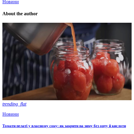
Новини
About the author
trending_flat
Новини
Томати пелаті у власному соку: як закрити на зиму без оцту й кислоти