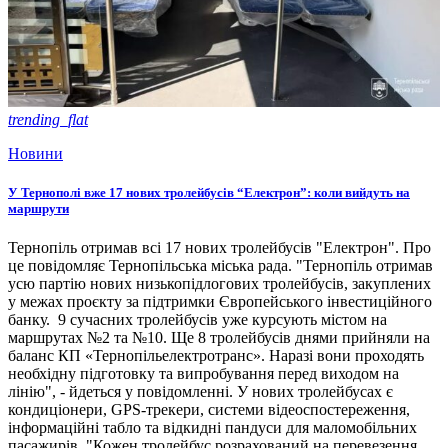
trending_flat
Новини
У Тернополі вже 17 нових тролейбусів “Електрон”: коли вийдуть на
маршрути
Тернопіль отримав всі 17 нових тролейбусів "Електрон". Про
це повідомляє Тернопільська міська рада. "Тернопіль отримав
усю партію нових низькопідлогових тролейбусів, закуплених
у межах проєкту за підтримки Європейського інвестиційного
банку. 9 сучасних тролейбусів уже курсують містом на
маршрутах №2 та №10. Ще 8 тролейбусів днями прийняли на
баланс КП «Тернопільелектротранс». Наразі вони проходять
необхідну підготовку та випробування перед виходом на
лінію", - йдеться у повідомленні. У нових тролейбусах є
кондиціонери, GPS-трекери, системи відеоспостереження,
інформаційні табло та відкидні пандуси для маломобільних
пасажирів. "Кожен тролейбус розрахований на перевезення