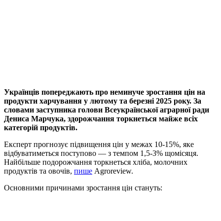
Українців попереджають про неминуче зростання цін на
продукти харчування у лютому та березні 2025 року. За
словами заступника голови Всеукраїнської аграрної ради
Дениса Марчука, здорожчання торкнеться майже всіх
категорій продуктів.
Експерт прогнозує підвищення цін у межах 10-15%, яке
відбуватиметься поступово — з темпом 1,5-3% щомісяця.
Найбільше подорожчання торкнеться хліба, молочних
продуктів та овочів,
пише
Аgroreview.
Основними причинами зростання цін стануть: