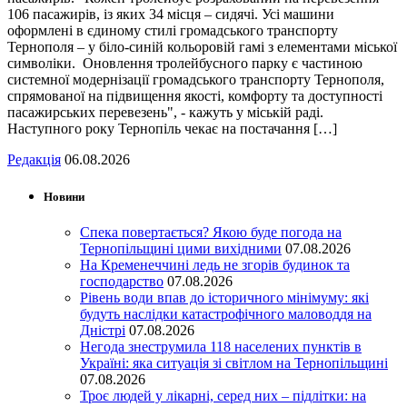
106 пасажирів, із яких 34 місця – сидячі. Усі машини
оформлені в єдиному стилі громадського транспорту
Тернополя – у біло-синій кольоровій гамі з елементами міської
символіки. Оновлення тролейбусного парку є частиною
системної модернізації громадського транспорту Тернополя,
спрямованої на підвищення якості, комфорту та доступності
пасажирських перевезень", - кажуть у міській раді.
Наступного року Тернопіль чекає на постачання […]
Редакція
06.08.2026
Новини
Спека повертається? Якою буде погода на
Тернопільщині цими вихідними
07.08.2026
На Кременеччині ледь не згорів будинок та
господарство
07.08.2026
Рівень води впав до історичного мінімуму: які
будуть наслідки катастрофічного маловоддя на
Дністрі
07.08.2026
Негода знеструмила 118 населених пунктів в
Україні: яка ситуація зі світлом на Тернопільщині
07.08.2026
Троє людей у лікарні, серед них – підлітки: на