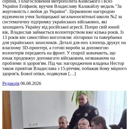
серпня, з благословення митрополита Київського і всієї
України Епіфанія, вручив Владиславу Калакайлу медаль "За
жертовність і любов до України". Церковною нагородою
відзначили учня Заліщицької загальноосвітньої школи №2 за
систематичну підтримку українських військових, які
захищають Україну від російської агресії. Попри свій юний
вік, Владислав займається волонтерством вже кілька років. Із
13 років він самостійно виготовляє ліхтарики та павербанки
для українських захисників. Деталі для них хлопець друкує на
власному 3D-принтері, а готові вироби за допомогою
волонтерів передають на фронт. У єпархії зазначають, що
юнак продовжує допомагати військовим, незважаючи на
проблеми зі здоров'ям. Під час нагородження владика Нестор
також привітав Владислава з 15-річчям, побажав йому міцного
здоров'я, Божої опіки, подякував […]
Редакція
06.08.2026