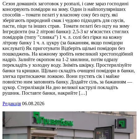
Сезон домашніх заготовок у розпалі, і саме зараз господині
консервують помідори на зиму. Один із найпопулярніших
способів – томати пелаті у власному соку без оцту, які
зберігають природний смак і чудово підходять для соусів,
пасти, піци та інших страв. Томати пелаті без оцту на зиму
Інгредієнти (на 2 літрові банки): 2,5-3 кг м'ясистих стиглих
помідорів (типу "сливка") 1 ч. л. солі без гірки на кожну
літрову банку 1 ч. л. цукру (за бажанням, якщо помідори
кислуваті) Як приготувати Відберіть щільні помідори без
пошкоджень. На кожному зробіть невеликий хрестоподібний
надріз. Залийте окропом на 1-2 хвилини, потім одразу
перекладіть у холодну воду. Зніміть шкірку. Простерилізуйте
банки та кришки. Щільно складіть очищені помідори в банки,
злегка притискаючи ложкою. Вони пустять сік і майже
повністю ним заповнять банку. Додайте сіль, за бажанням —
цукор. Стерилізація На дно великої каструлі покладіть
рушник. Поставте банки, накрийте […]
Редакція
06.08.2026