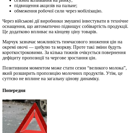
сезонні коливання на ринку;
підвищення акцизів на пальне;
обмеження робочої сили через мобілізацію.
Через військові дії виробники змушені інвестувати в технічне
оснащення, що автоматично підвищує собівартість продукції.
Це додатково впливає на кінцеву ціну товарів.
Марчук зазначає можливість тимчасового зниження цін на
окремі овочі — цибулю та моркву. Проте такі зміни будуть
короткостроковими. За кілька тижнів очікується повернення
дефіциту пропозиції та чергове зростання цін.
Позитивним моментом може стати сезон “великого молока”,
який розширить пропозицію молочних продуктів. Утім, це
суттєво не вплине на загальну цінову динаміку.
Попередня