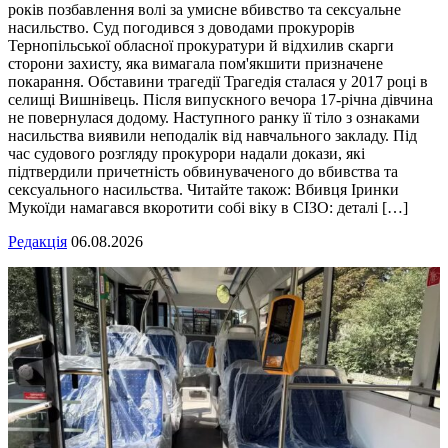
років позбавлення волі за умисне вбивство та сексуальне
насильство. Суд погодився з доводами прокурорів
Тернопільської обласної прокуратури й відхилив скарги
сторони захисту, яка вимагала пом'якшити призначене
покарання. Обставини трагедії Трагедія сталася у 2017 році в
селищі Вишнівець. Після випускного вечора 17-річна дівчина
не повернулася додому. Наступного ранку її тіло з ознаками
насильства виявили неподалік від навчального закладу. Під
час судового розгляду прокурори надали докази, які
підтвердили причетність обвинуваченого до вбивства та
сексуального насильства. Читайте також: Вбивця Іринки
Мукоїди намагався вкоротити собі віку в СІЗО: деталі […]
Редакція
06.08.2026