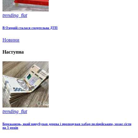
trending_flat
В Озерній сталася смертельна ДТП
Новини
Наступна
trending_flat
Бережанець, який вирубував дерева і пропонував хабар поліцейським, може сісти
на 5 років