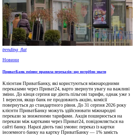
trending_flat
Новини
ПриватБанк змінює правила переказів: що потрібно знати
Клієнтам ПриватБанку, які користуються міжнародними
переказами через Приват24, варто звернути увагу на важливі
зміни. До кінця серпня ще діють пільгові тарифи, однак уже з
1 вересня, якщо банк не продовжить акцію, комісії
повернуться до стандартного рівня. До 31 серпня 2026 року
клієнти ПриватБанку можуть здійснювати міжнародні
перекази за зниженими тарифами. Акція поширюється на
перекази між картками через Приват24, повідомляється на
сайті банку. Наразі діють такі умови: переказ із картки
іноземного банку на картку ПриватБанку — 1% замість