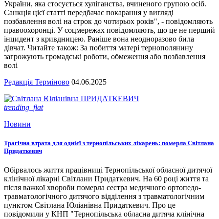
України, яка стосується хуліганства, вчиненого групою осіб.
Санкція цієї статті передбачає покарання у вигляді
позбавлення волі на строк до чотирьох років", - повідомляють
правоохоронці. У соцмережах повідомляють, що це не перший
інцидент з кривдницею. Раніше вона неодноразово била
дівчат. Читайте також: За побиття матері тернополянину
загрожують громадські роботи, обмеження або позбавлення
волі
Редакція Терміново
04.06.2025
trending_flat
Новини
Трагічна втрата для однієї з тернопільських лікарень: померла Світлана
Придаткевич
Обірвалось життя працівниці Тернопільської обласної дитячої
клінічної лікарні Світлани Придаткевич. На 60 році життя та
після важкої хвороби померла сестра медичного ортопедо-
травматологічного дитячого відділення з травматологічним
пунктом Світлана Юліанівна Придаткевич. Про це
повідомили у КНП "Тернопільська обласна дитяча клінічна