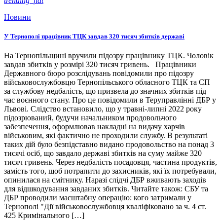
trending_flat
Новини
У Тернополі працівник ТЦК завдав 320 тисяч збитків державі
На Тернопільщині вручили підозру працівнику ТЦК. Чоловік
завдав збитків у розмірі 320 тисяч гривень. Працівники
Державного бюро розслідувань повідомили про підозру
військовослужбовцю Тернопільського обласного ТЦК та СП
за службову недбалість, що призвела до значних збитків під
час воєнного стану. Про це повідомили в Теруправлінні ДБР у
Львові. Слідство встановило, що у травні-липні 2022 року
підозрюваний, будучи начальником продовольчого
забезпечення, оформлював накладні на видачу харчів
військовим, які фактично не проходили службу. В результаті
таких дій було безпідставно видано продовольство на понад 3
тисячі осіб, що завдало державі збитків на суму майже 320
тисяч гривень. Через недбалість посадовця, частина продуктів,
замість того, щоб потрапити до захисників, які їх потребували,
опинилася на смітнику. Наразі слідчі ДБР вживають заходів
для відшкодування завданих збитків. Читайте також: СБУ та
ДБР проводили масштабну операцію: кого затримали у
Тернополі "Дії військовослужбовця кваліфіковано за ч. 4 ст.
425 Кримінального […]