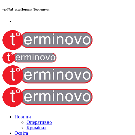
verified_user
Новини Тернополя
Новини
Оперативно
Кримінал
Освіта