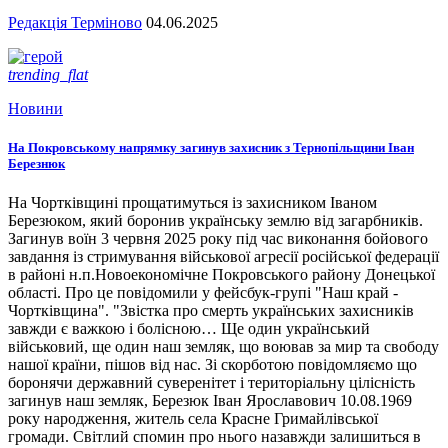
Редакція Терміново
04.06.2025
trending_flat
Новини
На Покровському напрямку загинув захисник з Тернопільщини Іван
Березнюк
На Чортківщині прощатимуться із захисником Іваном
Березюком, який боронив українську землю від загарбників.
Загинув воїн 3 червня 2025 року під час виконання бойового
завдання із стримування військової агресії російської федерації
в районі н.п.Новоекономічне Покровського району Донецької
області. Про це повідомили у фейсбук-групі "Наш край -
Чортківщина". "Звістка про смерть українських захисників
завжди є важкою і болісною… Ще один український
військовий, ще один наш земляк, що воював за мир та свободу
нашої країни, пішов від нас. Зі скорботою повідомляємо що
боронячи державний суверенітет і територіальну цілісність
загинув наш земляк, Березюк Іван Ярославович 10.08.1969
року народження, житель села Красне Гримайлівської
громади. Світлий спомин про нього назавжди залишиться в