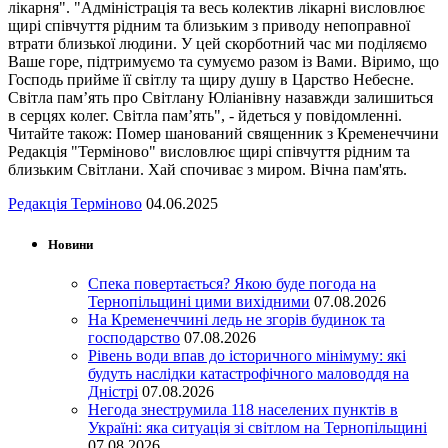
лікарня". "Адміністрація та весь колектив лікарні висловлює
щирі співчуття рідним та близьким з приводу непоправної
втрати близької людини. У цей скорботний час ми поділяємо
Ваше горе, підтримуємо та сумуємо разом із Вами. Віримо, що
Господь прийме її світлу та щиру душу в Царство Небесне.
Світла пам’ять про Світлану Юліанівну назавжди залишиться
в серцях колег. Світла пам’ять", - йдеться у повідомленні.
Читайте також: Помер шанований священник з Кременеччини
Редакція "Терміново" висловлює щирі співчуття рідним та
близьким Світлани. Хай спочиває з миром. Вічна пам'ять.
Редакція Терміново
04.06.2025
Новини
Спека повертається? Якою буде погода на
Тернопільщині цими вихідними
07.08.2026
На Кременеччині ледь не згорів будинок та
господарство
07.08.2026
Рівень води впав до історичного мінімуму: які
будуть наслідки катастрофічного маловоддя на
Дністрі
07.08.2026
Негода знеструмила 118 населених пунктів в
Україні: яка ситуація зі світлом на Тернопільщині
07.08.2026