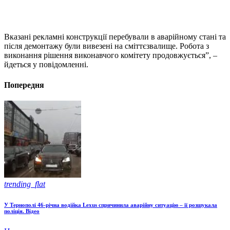
Вказані рекламні конструкції перебували в аварійному стані та
після демонтажу були вивезені на сміттєзвалище. Робота з
виконання рішення виконавчого комітету продовжується”, –
йдеться у повідомленні.
Попередня
trending_flat
У Тернополі 46-річна водійка Lexus спричинила аварійну ситуацію – її розшукала
поліція. Відео