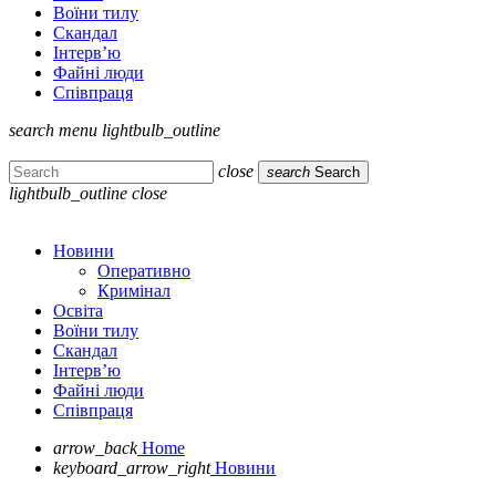
Воїни тилу
Скандал
Інтерв’ю
Файні люди
Співпраця
search
menu
lightbulb_outline
close
search
Search
lightbulb_outline
close
Новини
Оперативно
Кримінал
Освіта
Воїни тилу
Скандал
Інтерв’ю
Файні люди
Співпраця
arrow_back
Home
keyboard_arrow_right
Новини