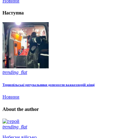
Новини
Наступна
trending_flat
Тернопільські рятувальники допомогли важкохворій жінці
Новини
About the author
trending_flat
Небесне військо