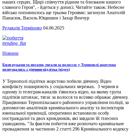
наших серцях. Щирі співчуття рідним та близьким нашого
славного Героя", - йдеться у дописі. Читайте також: Небесне
військо поповнилось ще трьома Героями: загинули Анатолій
Панасюк, Василь Ющишин і Захар Венчур
Редакція Терміново
04.06.2025
trending_flat
Новини
Били руками та ногами, тягали за волосся: у Тернополі жорстоко
познущались з дівчини-підлітка (відео)
У Тернополі підлітки жорстоко побили дівчину. Відео
конфлікту поширюють у соціальних мережах. 3 червня в
одному із телеграм-каналів з'явилось відео, на якому група
підлітків штовхає, тягає за волосся та всіляко ображає дівчину.
Працівники Тернопільського районного управління поліції, за
допомогою аналітиків кримінального аналізу та інспекторів
ювенальної превенції, оперативно встановили особу
постраждалої та двох кривдників, які завдали їй тілесних
ушкоджень. "За фактом побиття вже розпочато кримінальне
провадження за частиною 2 статті 296 Кримінального кодексу