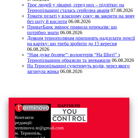
Троє людей у лікарні, серед них – підлітки: на
Тернопільщині сталась серйозна аварія
07.08.2026
Томати пелаті у власному соку: як закрити на зиму
без оцту й кислоти
06.08.2026
ПриватБанк змінює правила переказів: що
потрібно знати
06.08.2026
Деяким тернополянам припинять надсилати пенсії
на картку: що треба зробити до 15 вересня
06.08.2026
“Нам дуже боляче”: волонтерів “На Щиті” з
Тернопільщини образили та зневажили
06.08.2026
На Тернопільщині судитимуть водія, через якого
загинула жінка
06.08.2026
ПАРТНЕРИ
Контакти
редакції:
terminovo.te@gmail.com
м. Тернопіль,