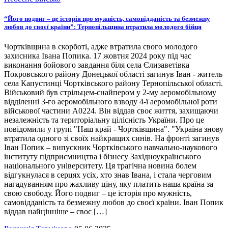
“Його подвиг – це історія про мужність, самовідданість та безмежну
любов до своєї країни”: Тернопільщина втратила молодого бійця
Чортківщина в скорботі, адже втратила свого молодого
захисника Івана Попика. 17 жовтня 2024 року під час
виконання бойового завдання біля села Єлизаветівка
Покровського району Донецької області загинув Іван - житель
села Капустинці Чортківського району Тернопільської області.
Військовий був стрільцем-снайпером у 2-му аеромобільному
відділенні 3-го аеромобільного взводу 4-ї аеромобільної роти
військової частини А0224. Він віддав своє життя, захищаючи
незалежність та територіальну цілісність України. Про це
повідомили у групі "Наш край - Чортківщина". "Україна знову
втратила одного зі своїх найкращих синів. На фронті загинув
Іван Попик – випускник Чортківського навчально-наукового
інституту підприємництва і бізнесу Західноукраїнського
національного університету. Ця трагічна новина болем
відгукнулася в серцях усіх, хто знав Івана, і стала черговим
нагадуванням про жахливу ціну, яку платить наша країна за
свою свободу. Його подвиг – це історія про мужність,
самовідданість та безмежну любов до своєї країни. Іван Попик
віддав найцінніше – своє […]