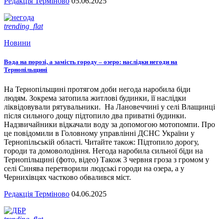
Редакція Терміново
05.06.2025
trending_flat
Новини
Вода на порозі, а замість городу – озеро: наслідки негоди на
Тернопільщині
На Тернопільщині протягом доби негода наробила біди
людям. Зокрема затопила житлові будинки, її наслідки
ліквідовували рятувальники. На Лановеччині у селі Влащинці
після сильного дощу підтопило два приватні будинки.
Надзвичайники відкачали воду за допомогою мотопомпи. Про
це повідомили в Головному управлінні ДСНС України у
Тернопільській області. Читайте також: Підтопило дорогу,
городи та домоволодіння. Негода наробила сильної біди на
Тернопільщині (фото, відео) Також 3 червня гроза з громом у
селі Синява перетворили людські городи на озера, а у
Чернихівцях частково обвалився міст.
Редакція Терміново
04.06.2025