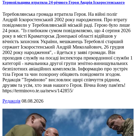
Тернопільщина втратила 24-річного Героя Андрія Іскоростенського
Теребовлянська громада втратила Героя. На війні поліг
Андрій Іскоростенський 2002 року народження. Про втрату
повідомили у Теребовлянській міській раді. Герою було лише
24 роки. "Із глибоким сумом повідомляємо, що 4 серпня 2026
року в місті Краматорськ Донецької області відійшов у
вічність захисник України, мешканець Теребовлі старший
сержант Іскоростенський Андрій Миколайович, 26 грудня
2002 року народження", - йдеться у заяві громади. Він
проходив службу на посаді інспектора прикордонної служби 1
категорії - начальника другої групи зенітно-винищувальних
безпілотних авіаційних комплексів. Інформацію про зустріч
тіла Героя та чин похорону обіцяють повідомити згодом.
Редакція "Терміново" висловлює щирі співчуття рідним,
друзям та усім, хто знав нашого Героя. Вічна йому пам'ять!
https://terminovo.te.ua/news/142855/
Редакція
08.08.2026