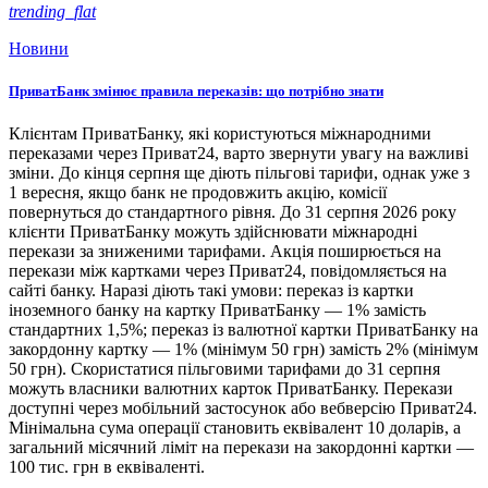
trending_flat
Новини
ПриватБанк змінює правила переказів: що потрібно знати
Клієнтам ПриватБанку, які користуються міжнародними
переказами через Приват24, варто звернути увагу на важливі
зміни. До кінця серпня ще діють пільгові тарифи, однак уже з
1 вересня, якщо банк не продовжить акцію, комісії
повернуться до стандартного рівня. До 31 серпня 2026 року
клієнти ПриватБанку можуть здійснювати міжнародні
перекази за зниженими тарифами. Акція поширюється на
перекази між картками через Приват24, повідомляється на
сайті банку. Наразі діють такі умови: переказ із картки
іноземного банку на картку ПриватБанку — 1% замість
стандартних 1,5%; переказ із валютної картки ПриватБанку на
закордонну картку — 1% (мінімум 50 грн) замість 2% (мінімум
50 грн). Скористатися пільговими тарифами до 31 серпня
можуть власники валютних карток ПриватБанку. Перекази
доступні через мобільний застосунок або вебверсію Приват24.
Мінімальна сума операції становить еквівалент 10 доларів, а
загальний місячний ліміт на перекази на закордонні картки —
100 тис. грн в еквіваленті.