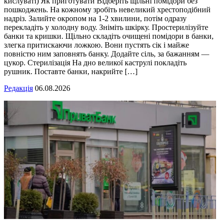
кислуваті) Як приготувати Відберіть щільні помідори без
пошкоджень. На кожному зробіть невеликий хрестоподібний
надріз. Залийте окропом на 1-2 хвилини, потім одразу
перекладіть у холодну воду. Зніміть шкірку. Простерилізуйте
банки та кришки. Щільно складіть очищені помідори в банки,
злегка притискаючи ложкою. Вони пустять сік і майже
повністю ним заповнять банку. Додайте сіль, за бажанням —
цукор. Стерилізація На дно великої каструлі покладіть
рушник. Поставте банки, накрийте […]
Редакція
06.08.2026