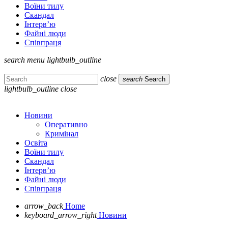
Воїни тилу
Скандал
Інтерв’ю
Файні люди
Співпраця
search
menu
lightbulb_outline
close
search
Search
lightbulb_outline
close
Новини
Оперативно
Кримінал
Освіта
Воїни тилу
Скандал
Інтерв’ю
Файні люди
Співпраця
arrow_back
Home
keyboard_arrow_right
Новини