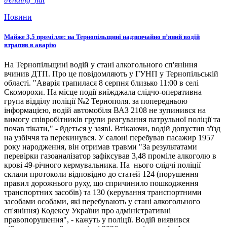
Новини
Майже 3,5 промілле: на Тернопільщині надзвичайно п’яний водій
втрапив в аварію
На Тернопільщині водій у стані алкогольного сп'яніння
вчинив ДТП. Про це повідомляють у ГУНП у Тернопільській
області. "Аварія трапилася 8 серпня близько 11:00 в селі
Скоморохи. На місце події виїжджала слідчо-оперативна
група відділу поліції №2 Тернополя. за попередньою
інформацією, водій автомобіля ВАЗ 2108 не зупинився на
вимогу співробітників групи реагування патрульної поліції та
почав тікати," - йдеться у заяві. Втікаючи, водій допустив з'їзд
на узбіччя та перекинувся. У салоні перебував пасажир 1957
року народження, він отримав травми "За результатами
перевірки газоаналізатор зафіксував 3,48 проміле алкоголю в
крові 49-річного кермувальника. На нього слідчі поліції
склали протоколи відповідно до статей 124 (порушення
правил дорожнього руху, що спричинило пошкодження
транспортних засобів) та 130 (керування транспортними
засобами особами, які перебувають у стані алкогольного
сп'яніння) Кодексу України про адміністративні
правопорушення", - кажуть у поліції. Водій виявився