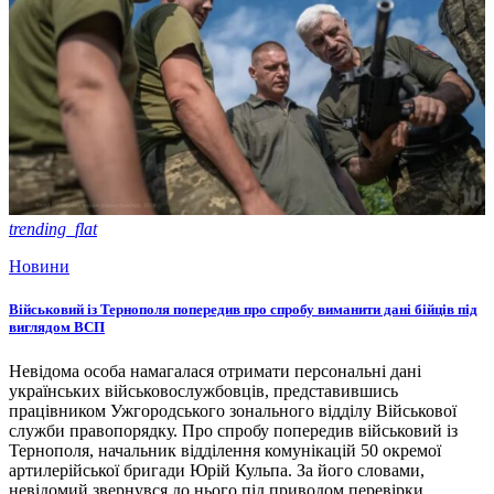
trending_flat
Новини
Військовий із Тернополя попередив про спробу виманити дані бійців під
виглядом ВСП
Невідома особа намагалася отримати персональні дані
українських військовослужбовців, представившись
працівником Ужгородського зонального відділу Військової
служби правопорядку. Про спробу попередив військовий із
Тернополя, начальник відділення комунікацій 50 окремої
артилерійської бригади Юрій Кульпа. За його словами,
невідомий звернувся до нього під приводом перевірки