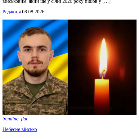
військовим, який ще у січні 2026 року пішов у […]
Редакція
08.08.2026
trending_flat
Небесне військо