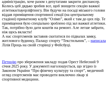
адміністрацію, хоче разом з депутатами закрити диспансер.
Колись цей дядько зробив все, щоб знищити секцію важкої
атлетики/пауерліфтингу. Він будучи на посаді міського голови
віддав приміщення спортивної секції (на центральному
стадіоні) приватному клубу “Олімп”, який є там до цих пір. Те
приміщення було спеціально зроблено під зал важкої атлетики.
Так, потрібно було дати коштів на ремонт. Але легше забрати,
ніж щось вкласти!
А нас спортсменів заставив скитатися по підвалах замку,
житлового будинку, Палацу спорту “Текстильник”, –
написала
Лілія Проць на своїй сторінці у Фейсбуці.
Петицію
про збереження закладу подав Орест Небесний 9
січня 2025 року. У документі наголошується, що згідно із
Законом України “Про фізичну культуру та спорт”, медичний
огляд спортсменів має проводити виключно лікар зі
спортивної медицини.