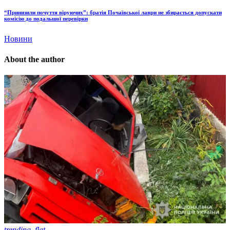
“Принизили почуття віруючих”: братія Почаївської лаври не збирається допускати
комісію до подальшої перевірки
Новини
About the author
trending_flat