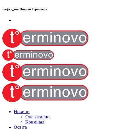
verified_user
Новини Тернополя
Новини
Оперативно
Кримінал
Освіта