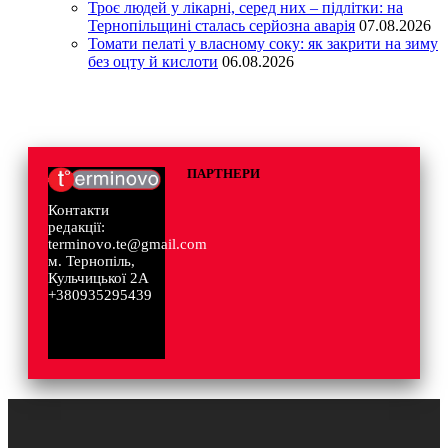
Троє людей у лікарні, серед них – підлітки: на
Тернопільщині сталась серйозна аварія
07.08.2026
Томати пелаті у власному соку: як закрити на зиму
без оцту й кислоти
06.08.2026
ПАРТНЕРИ
Контакти
редакції:
terminovo.te@gmail.com
м. Тернопіль,
Кульчицької 2А
+380935295439