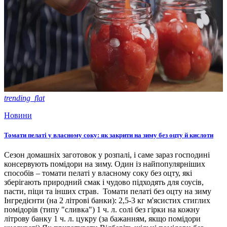
trending_flat
Новини
Томати пелаті у власному соку: як закрити на зиму без оцту й кислоти
Сезон домашніх заготовок у розпалі, і саме зараз господині
консервують помідори на зиму. Один із найпопулярніших
способів – томати пелаті у власному соку без оцту, які
зберігають природний смак і чудово підходять для соусів,
пасти, піци та інших страв. Томати пелаті без оцту на зиму
Інгредієнти (на 2 літрові банки): 2,5-3 кг м'ясистих стиглих
помідорів (типу "сливка") 1 ч. л. солі без гірки на кожну
літрову банку 1 ч. л. цукру (за бажанням, якщо помідори