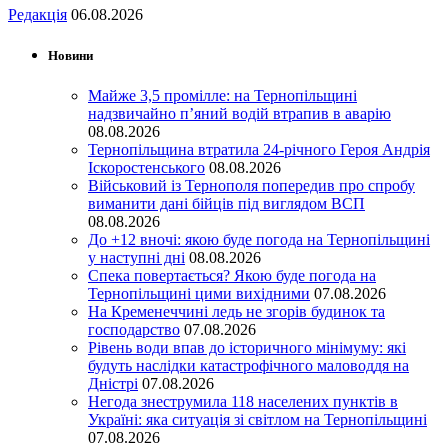
Редакція
06.08.2026
Новини
Майже 3,5 промілле: на Тернопільщині
надзвичайно п’яний водій втрапив в аварію
08.08.2026
Тернопільщина втратила 24-річного Героя Андрія
Іскоростенського
08.08.2026
Військовий із Тернополя попередив про спробу
виманити дані бійців під виглядом ВСП
08.08.2026
До +12 вночі: якою буде погода на Тернопільщині
у наступні дні
08.08.2026
Спека повертається? Якою буде погода на
Тернопільщині цими вихідними
07.08.2026
На Кременеччині ледь не згорів будинок та
господарство
07.08.2026
Рівень води впав до історичного мінімуму: які
будуть наслідки катастрофічного маловоддя на
Дністрі
07.08.2026
Негода знеструмила 118 населених пунктів в
Україні: яка ситуація зі світлом на Тернопільщині
07.08.2026