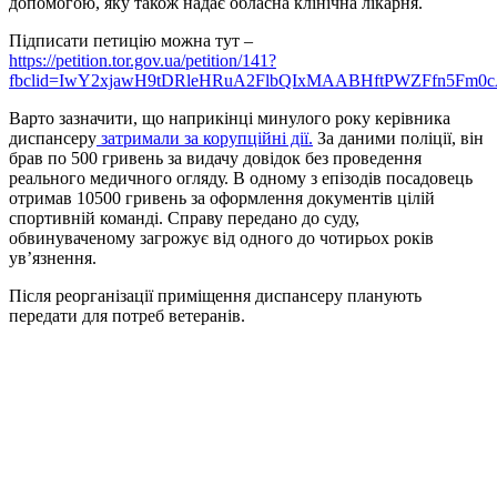
допомогою, яку також надає обласна клінічна лікарня.
Підписати петицію можна тут –
https://petition.tor.gov.ua/petition/141?
fbclid=IwY2xjawH9tDRleHRuA2FlbQIxMAABHftPWZFfn5Fm
Варто зазначити, що наприкінці минулого року керівника
диспансеру
затримали за корупційні дії.
За даними поліції, він
брав по 500 гривень за видачу довідок без проведення
реального медичного огляду. В одному з епізодів посадовець
отримав 10500 гривень за оформлення документів цілій
спортивній команді. Справу передано до суду,
обвинуваченому загрожує від одного до чотирьох років
ув’язнення.
Після реорганізації приміщення диспансеру планують
передати для потреб ветеранів.