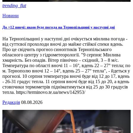
trending_flat
Новини
До +12 вночі: якою буде погода на Тернопільщині у наступні дні
На Тернопільщині у наступні дні очікується мінлива погода -
від суттєвої прохолоди вночі до майже стійкої спеки вдень.
Про це свідчить прогноз синоптиків Тернопільського
обласного центру з гідрометеорології. "9 серпня: Мінлива
хмарність. Без опадів. Вітер північно – східний, 3 – 8 м/с.
Температура по області вночі 11 – 16°, вдень 22 – 27° тепла; по
м. Тернополю вночі 12 – 14°, вдень 25 – 27° тепла", - йдеться у
прогнозі. 10 серпня температура вночі буде від 12 до 17, вдень
- 26-31 градус тепла. 11 серпня вночі буде від 15 до 20, а вдень
стовпчики термометрів підніматимуться від 25 до 30 градусів
тепла. https://terminovo.te.ua/news/142953/
Редакція
08.08.2026