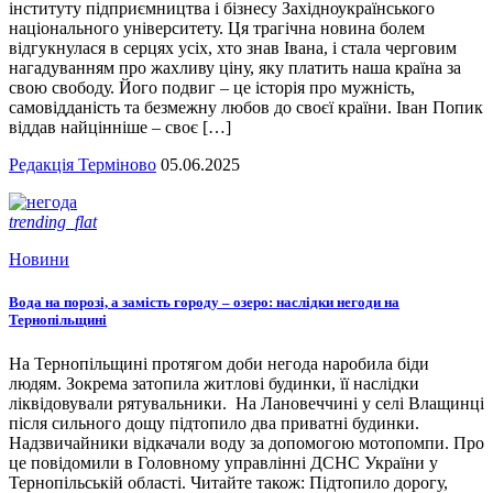
інституту підприємництва і бізнесу Західноукраїнського
національного університету. Ця трагічна новина болем
відгукнулася в серцях усіх, хто знав Івана, і стала черговим
нагадуванням про жахливу ціну, яку платить наша країна за
свою свободу. Його подвиг – це історія про мужність,
самовідданість та безмежну любов до своєї країни. Іван Попик
віддав найцінніше – своє […]
Редакція Терміново
05.06.2025
trending_flat
Новини
Вода на порозі, а замість городу – озеро: наслідки негоди на
Тернопільщині
На Тернопільщині протягом доби негода наробила біди
людям. Зокрема затопила житлові будинки, її наслідки
ліквідовували рятувальники. На Лановеччині у селі Влащинці
після сильного дощу підтопило два приватні будинки.
Надзвичайники відкачали воду за допомогою мотопомпи. Про
це повідомили в Головному управлінні ДСНС України у
Тернопільській області. Читайте також: Підтопило дорогу,