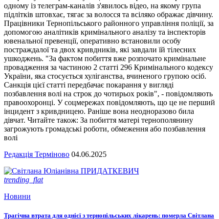
одному із телеграм-каналів з'явилось відео, на якому група
підлітків штовхає, тягає за волосся та всіляко ображає дівчину.
Працівники Тернопільського районного управління поліції, за
допомогою аналітиків кримінального аналізу та інспекторів
ювенальної превенції, оперативно встановили особу
постраждалої та двох кривдників, які завдали їй тілесних
ушкоджень. "За фактом побиття вже розпочато кримінальне
провадження за частиною 2 статті 296 Кримінального кодексу
України, яка стосується хуліганства, вчиненого групою осіб.
Санкція цієї статті передбачає покарання у вигляді
позбавлення волі на строк до чотирьох років", - повідомляють
правоохоронці. У соцмережах повідомляють, що це не перший
інцидент з кривдницею. Раніше вона неодноразово била
дівчат. Читайте також: За побиття матері тернополянину
загрожують громадські роботи, обмеження або позбавлення
волі
Редакція Терміново
04.06.2025
trending_flat
Новини
Трагічна втрата для однієї з тернопільських лікарень: померла Світлана