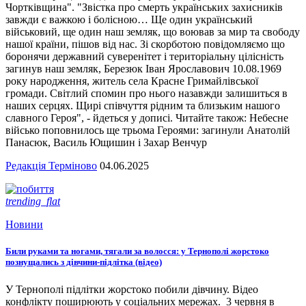
Чортківщина". "Звістка про смерть українських захисників
завжди є важкою і болісною… Ще один український
військовий, ще один наш земляк, що воював за мир та свободу
нашої країни, пішов від нас. Зі скорботою повідомляємо що
боронячи державний суверенітет і територіальну цілісність
загинув наш земляк, Березюк Іван Ярославович 10.08.1969
року народження, житель села Красне Гримайлівської
громади. Світлий спомин про нього назавжди залишиться в
наших серцях. Щирі співчуття рідним та близьким нашого
славного Героя", - йдеться у дописі. Читайте також: Небесне
військо поповнилось ще трьома Героями: загинули Анатолій
Панасюк, Василь Ющишин і Захар Венчур
Редакція Терміново
04.06.2025
trending_flat
Новини
Били руками та ногами, тягали за волосся: у Тернополі жорстоко
познущались з дівчини-підлітка (відео)
У Тернополі підлітки жорстоко побили дівчину. Відео
конфлікту поширюють у соціальних мережах. 3 червня в