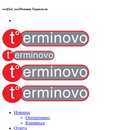
verified_user
Новини Тернополя
Новини
Оперативно
Кримінал
Освіта