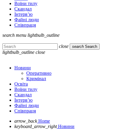
Воїни тилу
Скандал
Інтерв’ю
Файні люди
Співпраця
search
menu
lightbulb_outline
close
search
Search
lightbulb_outline
close
Новини
Оперативно
Кримінал
Освіта
Воїни тилу
Скандал
Інтерв’ю
Файні люди
Співпраця
arrow_back
Home
keyboard_arrow_right
Новини