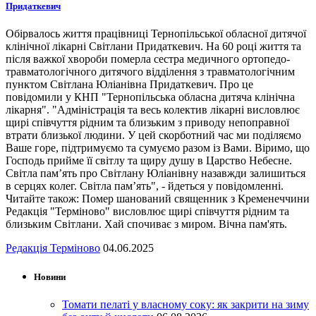
Придаткевич
Обірвалось життя працівниці Тернопільської обласної дитячої
клінічної лікарні Світлани Придаткевич. На 60 році життя та
після важкої хвороби померла сестра медичного ортопедо-
травматологічного дитячого відділення з травматологічним
пунктом Світлана Юліанівна Придаткевич. Про це
повідомили у КНП "Тернопільська обласна дитяча клінічна
лікарня". "Адміністрація та весь колектив лікарні висловлює
щирі співчуття рідним та близьким з приводу непоправної
втрати близької людини. У цей скорботний час ми поділяємо
Ваше горе, підтримуємо та сумуємо разом із Вами. Віримо, що
Господь прийме її світлу та щиру душу в Царство Небесне.
Світла пам’ять про Світлану Юліанівну назавжди залишиться
в серцях колег. Світла пам’ять", - йдеться у повідомленні.
Читайте також: Помер шанований священник з Кременеччини
Редакція "Терміново" висловлює щирі співчуття рідним та
близьким Світлани. Хай спочиває з миром. Вічна пам'ять.
Редакція Терміново
04.06.2025
Новини
Томати пелаті у власному соку: як закрити на зиму