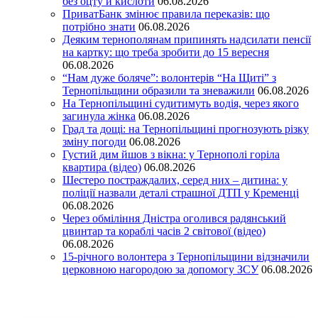
без оцту й кислоти
06.08.2026
ПриватБанк змінює правила переказів: що
потрібно знати
06.08.2026
Деяким тернополянам припинять надсилати пенсії
на картку: що треба зробити до 15 вересня
06.08.2026
“Нам дуже боляче”: волонтерів “На Щиті” з
Тернопільщини образили та зневажили
06.08.2026
На Тернопільщині судитимуть водія, через якого
загинула жінка
06.08.2026
Град та дощі: на Тернопільщині прогнозують різку
зміну погоди
06.08.2026
Густий дим йшов з вікна: у Тернополі горіла
квартира (відео)
06.08.2026
Шестеро постраждалих, серед них – дитина: у
поліції назвали деталі страшної ДТП у Кременці
06.08.2026
Через обміління Дністра оголився радянський
цвинтар та кораблі часів 2 світової (відео)
06.08.2026
15-річного волонтера з Тернопільщини відзначили
церковною нагородою за допомогу ЗСУ
06.08.2026