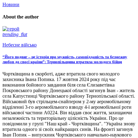
Новини
About the author
trending_flat
Небесне військо
“Його подвиг – це історія про мужність, самовідданість та безмежну
любов до своєї країни”: Тернопільщина втратила молодого бійця
Чортківщина в скорботі, адже втратила свого молодого
захисника Івана Попика. 17 жовтня 2024 року під час
виконання бойового завдання біля села Єлизаветівка
Покровського району Донецької області загинув Іван - житель
села Капустинці Чортківського району Тернопільської області.
Військовий був стрільцем-снайпером у 2-му аеромобільному
відділенні 3-го аеромобільного взводу 4-ї аеромобільної роти
військової частини А0224. Він віддав своє життя, захищаючи
незалежність та територіальну цілісність України. Про це
повідомили у групі "Наш край - Чортківщина". "Україна знову
втратила одного зі своїх найкращих синів. На фронті загинув
Іван Попик – випускник Чортківського навчально-наукового