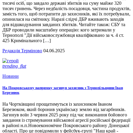
тисячі осіб, що завдало державі збитків на суму майже 320
тисяч гривень. Через недбалість посадовця, частина продуктів,
замість того, щоб потрапити до захисників, які їх потребували,
опинилася на смітнику. Наразі слідчі ДБР вживають заходів
для відшкодування завданих збитків. Читайте також: СБУ та
ДБР проводили масштабну операцію: кого затримали у
Тернополі "Дії військовослужбовця кваліфіковано за ч. 4 ст.
425 Кримінального […]
Редакція Терміново
04.06.2025
trending_flat
Новини
На Покровському напрямку загинув захисник з Тернопільщини Іван
Березнюк
На Чортківщині прощатимуться із захисником Іваном
Березюком, який боронив українську землю від загарбників.
Загинув воїн 3 червня 2025 року під час виконання бойового
завдання із стримування військової агресії російської федерації
в районі н.п.Новоекономічне Покровського району Донецької
області. Про це повідомили у фейсбук-групі "Наш край -