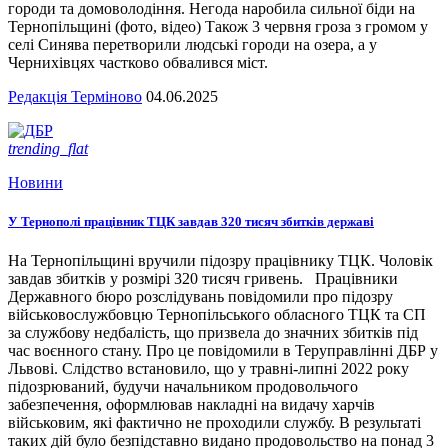
городи та домоволодіння. Негода наробила сильної біди на
Тернопільщині (фото, відео) Також 3 червня гроза з громом у
селі Синява перетворили людські городи на озера, а у
Чернихівцях частково обвалився міст.
Редакція Терміново
04.06.2025
trending_flat
Новини
У Тернополі працівник ТЦК завдав 320 тисяч збитків державі
На Тернопільщині вручили підозру працівнику ТЦК. Чоловік
завдав збитків у розмірі 320 тисяч гривень. Працівники
Державного бюро розслідувань повідомили про підозру
військовослужбовцю Тернопільського обласного ТЦК та СП
за службову недбалість, що призвела до значних збитків під
час воєнного стану. Про це повідомили в Теруправлінні ДБР у
Львові. Слідство встановило, що у травні-липні 2022 року
підозрюваний, будучи начальником продовольчого
забезпечення, оформлював накладні на видачу харчів
військовим, які фактично не проходили службу. В результаті
таких дій було безпідставно видано продовольство на понад 3