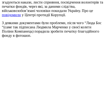
згадуються накази, листи сприяння, посвідчення волонтерів та
печатки фондів, через які, за даними слідства,
військовозобов’язані чоловіки покидали Україну. Про це
повідомили
у Центрі протидії Корупції.
З деякими документами були проблеми, після чого “Люда Бос
“(саме так підписана Людмила Марченко у своєї колеги
Поліни Компанець) порадила зробити печатку благодійного
фонду в фотошоп.