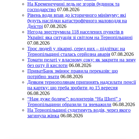
На Кременеччині ледь не згорів будинок та
господарство
07.08.2026
Рівень води впав до історичного мінімуму: які
будуть наслідки катастрофічного маловоддя на
Дністрі
07.08.2026
Негода знеструмила 118 населених пунктів в
Україні: яка ситуація зі світлом на Тернопільщині
07.08.2026
Троє людей у лікарні, серед них – підлітки: на
Тернопільщині сталась серйозна аварія
07.08.2026
Томати пелаті у власному соку: як закрити на зиму
без оцту й кислоти
06.08.2026
ПриватБанк змінює правила переказів: що
потрібно знати
06.08.2026
Деяким тернополянам припинять надсилати пенсії
на картку: що треба зробити до 15 вересня
06.08.2026
“Нам дуже боляче”: волонтерів “На Щиті” з
Тернопільщини образили та зневажили
06.08.2026
На Тернопільщині судитимуть водія, через якого
загинула жінка
06.08.2026