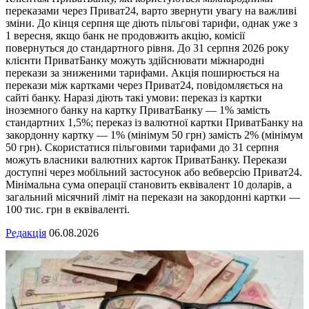
переказами через Приват24, варто звернути увагу на важливі
зміни. До кінця серпня ще діють пільгові тарифи, однак уже з
1 вересня, якщо банк не продовжить акцію, комісії
повернуться до стандартного рівня. До 31 серпня 2026 року
клієнти ПриватБанку можуть здійснювати міжнародні
перекази за зниженими тарифами. Акція поширюється на
перекази між картками через Приват24, повідомляється на
сайті банку. Наразі діють такі умови: переказ із картки
іноземного банку на картку ПриватБанку — 1% замість
стандартних 1,5%; переказ із валютної картки ПриватБанку на
закордонну картку — 1% (мінімум 50 грн) замість 2% (мінімум
50 грн). Скористатися пільговими тарифами до 31 серпня
можуть власники валютних карток ПриватБанку. Перекази
доступні через мобільний застосунок або вебверсію Приват24.
Мінімальна сума операції становить еквівалент 10 доларів, а
загальний місячний ліміт на перекази на закордонні картки —
100 тис. грн в еквіваленті.
Редакція
06.08.2026