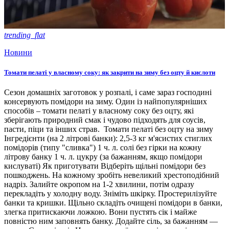
trending_flat
Новини
Томати пелаті у власному соку: як закрити на зиму без оцту й кислоти
Сезон домашніх заготовок у розпалі, і саме зараз господині
консервують помідори на зиму. Один із найпопулярніших
способів – томати пелаті у власному соку без оцту, які
зберігають природний смак і чудово підходять для соусів,
пасти, піци та інших страв. Томати пелаті без оцту на зиму
Інгредієнти (на 2 літрові банки): 2,5-3 кг м'ясистих стиглих
помідорів (типу "сливка") 1 ч. л. солі без гірки на кожну
літрову банку 1 ч. л. цукру (за бажанням, якщо помідори
кислуваті) Як приготувати Відберіть щільні помідори без
пошкоджень. На кожному зробіть невеликий хрестоподібний
надріз. Залийте окропом на 1-2 хвилини, потім одразу
перекладіть у холодну воду. Зніміть шкірку. Простерилізуйте
банки та кришки. Щільно складіть очищені помідори в банки,
злегка притискаючи ложкою. Вони пустять сік і майже
повністю ним заповнять банку. Додайте сіль, за бажанням —