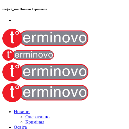
verified_user
Новини Тернополя
Новини
Оперативно
Кримінал
Освіта