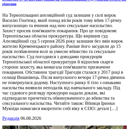
рішення
На Тернопільщині апеляційний суд залишив у силі вирок
Василю Гнатюку, який понад вісім років тому вбив 17-річну
випускницю та вчинив над нею сексуальне насильство.
Захист просив пом'якшити покарання. Про це повідомляє
Тернопільська обласна прокуратура. Що вирішив суд
Апеляційний суд 5 серпня 2026 року залишив без змін вирок
жителю Кременецького району. Раніше його засудили до 15
років позбавлення волі за умисне вбивство та сексуальне
насильство. Суд погодився з доводами прокурорів
Тернопільської обласної прокуратури й відхилив скарги
сторони захисту, яка вимагала пом'якшити призначене
покарання. Обставини трагедії Трагедія сталася у 2017 році в
селищі Вишнівець. Після випускного вечора 17-річна дівчина
не повернулася додому. Наступного ранку її тіло з ознаками
насильства виявили неподалік від навчального закладу. Під
час судового розгляду прокурори надали докази, які
підтвердили причетність обвинуваченого до вбивства та
сексуального насильства. Читайте також: Вбивця Іринки
Мукоїди намагався вкоротити собі віку в СІЗО: деталі […]
Редакція
06.08.2026