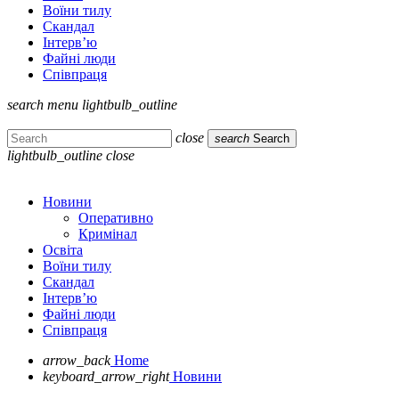
Воїни тилу
Скандал
Інтерв’ю
Файні люди
Співпраця
search
menu
lightbulb_outline
close
search
Search
lightbulb_outline
close
Новини
Оперативно
Кримінал
Освіта
Воїни тилу
Скандал
Інтерв’ю
Файні люди
Співпраця
arrow_back
Home
keyboard_arrow_right
Новини