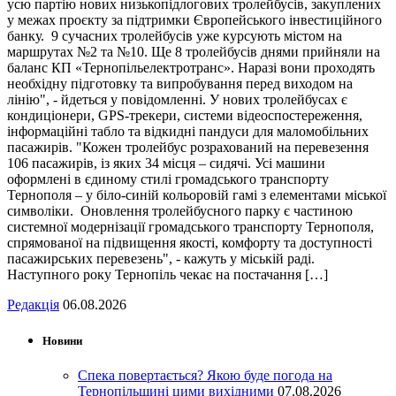
усю партію нових низькопідлогових тролейбусів, закуплених
у межах проєкту за підтримки Європейського інвестиційного
банку. 9 сучасних тролейбусів уже курсують містом на
маршрутах №2 та №10. Ще 8 тролейбусів днями прийняли на
баланс КП «Тернопільелектротранс». Наразі вони проходять
необхідну підготовку та випробування перед виходом на
лінію", - йдеться у повідомленні. У нових тролейбусах є
кондиціонери, GPS-трекери, системи відеоспостереження,
інформаційні табло та відкидні пандуси для маломобільних
пасажирів. "Кожен тролейбус розрахований на перевезення
106 пасажирів, із яких 34 місця – сидячі. Усі машини
оформлені в єдиному стилі громадського транспорту
Тернополя – у біло-синій кольоровій гамі з елементами міської
символіки. Оновлення тролейбусного парку є частиною
системної модернізації громадського транспорту Тернополя,
спрямованої на підвищення якості, комфорту та доступності
пасажирських перевезень", - кажуть у міській раді.
Наступного року Тернопіль чекає на постачання […]
Редакція
06.08.2026
Новини
Спека повертається? Якою буде погода на
Тернопільщині цими вихідними
07.08.2026