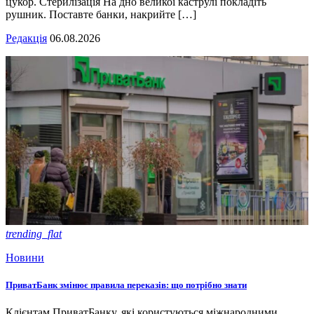
цукор. Стерилізація На дно великої каструлі покладіть
рушник. Поставте банки, накрийте […]
Редакція
06.08.2026
trending_flat
Новини
ПриватБанк змінює правила переказів: що потрібно знати
Клієнтам ПриватБанку, які користуються міжнародними