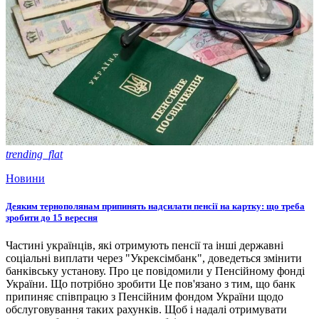
trending_flat
Новини
Деяким тернополянам припинять надсилати пенсії на картку: що треба
зробити до 15 вересня
Частині українців, які отримують пенсії та інші державні
соціальні виплати через "Укрексімбанк", доведеться змінити
банківську установу. Про це повідомили у Пенсійному фонді
України. Що потрібно зробити Це пов'язано з тим, що банк
припиняє співпрацю з Пенсійним фондом України щодо
обслуговування таких рахунків. Щоб і надалі отримувати