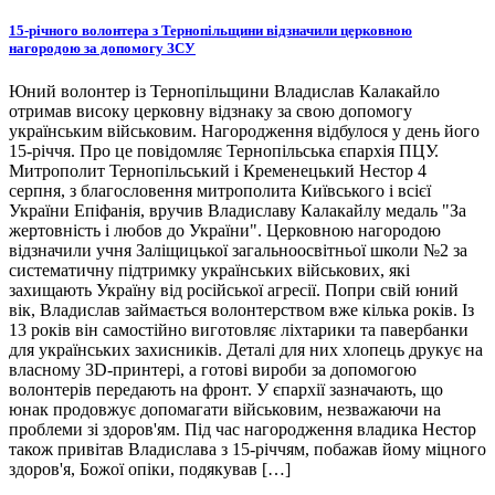
15-річного волонтера з Тернопільщини відзначили церковною
нагородою за допомогу ЗСУ
Юний волонтер із Тернопільщини Владислав Калакайло
отримав високу церковну відзнаку за свою допомогу
українським військовим. Нагородження відбулося у день його
15-річчя. Про це повідомляє Тернопільська єпархія ПЦУ.
Митрополит Тернопільський і Кременецький Нестор 4
серпня, з благословення митрополита Київського і всієї
України Епіфанія, вручив Владиславу Калакайлу медаль "За
жертовність і любов до України". Церковною нагородою
відзначили учня Заліщицької загальноосвітньої школи №2 за
систематичну підтримку українських військових, які
захищають Україну від російської агресії. Попри свій юний
вік, Владислав займається волонтерством вже кілька років. Із
13 років він самостійно виготовляє ліхтарики та павербанки
для українських захисників. Деталі для них хлопець друкує на
власному 3D-принтері, а готові вироби за допомогою
волонтерів передають на фронт. У єпархії зазначають, що
юнак продовжує допомагати військовим, незважаючи на
проблеми зі здоров'ям. Під час нагородження владика Нестор
також привітав Владислава з 15-річчям, побажав йому міцного
здоров'я, Божої опіки, подякував […]