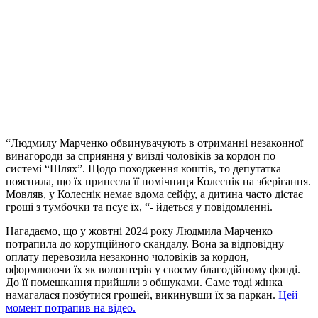
“Людмилу Марченко обвинувачують в отриманні незаконної
винагороди за сприяння у виїзді чоловіків за кордон по
системі “Шлях”. Щодо походження коштів, то депутатка
пояснила, що їх принесла її помічниця Колеснік на зберігання.
Мовляв, у Колеснік немає вдома сейфу, а дитина часто дістає
гроші з тумбочки та псує їх, “- йдеться у повідомленні.
Нагадаємо, що у жовтні 2024 року Людмила Марченко
потрапила до корупційного скандалу. Вона за відповідну
оплату перевозила незаконно чоловіків за кордон,
оформлюючи їх як волонтерів у своєму благодійному фонді.
До її помешкання прийшли з обшуками. Саме тоді жінка
намагалася позбутися грошей, викинувши їх за паркан.
Цей
момент потрапив на відео.