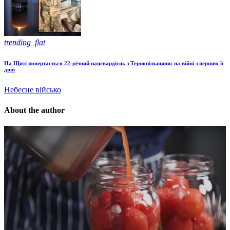
trending_flat
На Щиті повертається 22-річний нацгвардієць з Тернопільщини: на війні з перших її
днів
Небесне військо
About the author