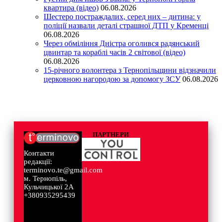
квартира (відео)
06.08.2026
Шестеро постраждалих, серед них – дитина: у
поліції назвали деталі страшної ДТП у Кременці
06.08.2026
Через обміління Дністра оголився радянський
цвинтар та кораблі часів 2 світової (відео)
06.08.2026
15-річного волонтера з Тернопільщини відзначили
церковною нагородою за допомогу ЗСУ
06.08.2026
ПАРТНЕРИ
Контакти
редакції:
terminovo.te@gmail.com
м. Тернопіль,
Кульчицької 2А
+380935295439