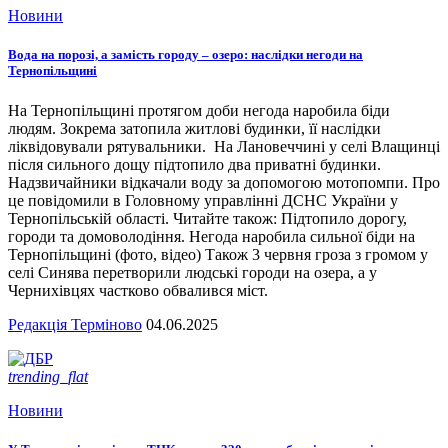
Новини
Вода на порозі, а замість городу – озеро: наслідки негоди на
Тернопільщині
На Тернопільщині протягом доби негода наробила біди
людям. Зокрема затопила житлові будинки, її наслідки
ліквідовували рятувальники. На Лановеччині у селі Влащинці
після сильного дощу підтопило два приватні будинки.
Надзвичайники відкачали воду за допомогою мотопомпи. Про
це повідомили в Головному управлінні ДСНС України у
Тернопільській області. Читайте також: Підтопило дорогу,
городи та домоволодіння. Негода наробила сильної біди на
Тернопільщині (фото, відео) Також 3 червня гроза з громом у
селі Синява перетворили людські городи на озера, а у
Чернихівцях частково обвалився міст.
Редакція Терміново
04.06.2025
trending_flat
Новини