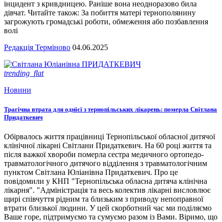
інцидент з кривдницею. Раніше вона неодноразово била
дівчат. Читайте також: За побиття матері тернополянину
загрожують громадські роботи, обмеження або позбавлення
волі
Редакція Терміново
04.06.2025
trending_flat
Новини
Трагічна втрата для однієї з тернопільських лікарень: померла Світлана
Придаткевич
Обірвалось життя працівниці Тернопільської обласної дитячої
клінічної лікарні Світлани Придаткевич. На 60 році життя та
після важкої хвороби померла сестра медичного ортопедо-
травматологічного дитячого відділення з травматологічним
пунктом Світлана Юліанівна Придаткевич. Про це
повідомили у КНП "Тернопільська обласна дитяча клінічна
лікарня". "Адміністрація та весь колектив лікарні висловлює
щирі співчуття рідним та близьким з приводу непоправної
втрати близької людини. У цей скорботний час ми поділяємо
Ваше горе, підтримуємо та сумуємо разом із Вами. Віримо, що