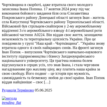
Чортківщина в скорботі, адже втратила свого молодого
захисника Івана Попика. 17 жовтня 2024 року під час
виконання бойового завдання біля села Єлизаветівка
Покровського району Донецької області загинув Іван - житель
села Капустинці Чортківського району Тернопільської області.
Військовий був стрільцем-снайпером у 2-му аеромобільному
відділенні 3-го аеромобільного взводу 4-ї аеромобільної роти
військової частини А0224. Він віддав своє життя, захищаючи
незалежність та територіальну цілісність України. Про це
повідомили у групі "Наш край - Чортківщина". "Україна знову
втратила одного зі своїх найкращих синів. На фронті загинув
Іван Попик – випускник Чортківського навчально-наукового
інституту підприємництва і бізнесу Західноукраїнського
національного університету. Ця трагічна новина болем
відгукнулася в серцях усіх, хто знав Івана, і стала черговим
нагадуванням про жахливу ціну, яку платить наша країна за
свою свободу. Його подвиг – це історія про мужність,
самовідданість та безмежну любов до своєї країни. Іван Попик
віддав найцінніше – своє […]
Редакція Терміново
05.06.2025
trending_flat