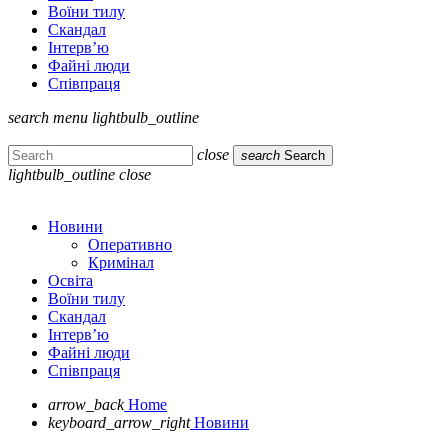
Воїни тилу
Скандал
Інтерв’ю
Файні люди
Співпраця
search
menu
lightbulb_outline
close
search
Search
lightbulb_outline
close
Новини
Оперативно
Кримінал
Освіта
Воїни тилу
Скандал
Інтерв’ю
Файні люди
Співпраця
arrow_back
Home
keyboard_arrow_right
Новини