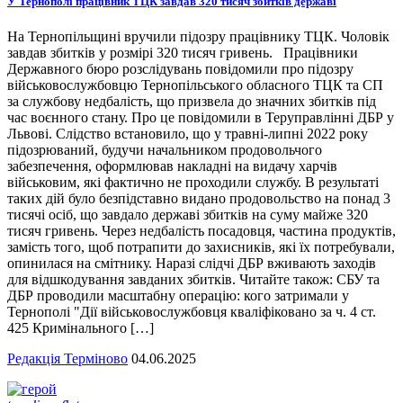
У Тернополі працівник ТЦК завдав 320 тисяч збитків державі
На Тернопільщині вручили підозру працівнику ТЦК. Чоловік
завдав збитків у розмірі 320 тисяч гривень. Працівники
Державного бюро розслідувань повідомили про підозру
військовослужбовцю Тернопільського обласного ТЦК та СП
за службову недбалість, що призвела до значних збитків під
час воєнного стану. Про це повідомили в Теруправлінні ДБР у
Львові. Слідство встановило, що у травні-липні 2022 року
підозрюваний, будучи начальником продовольчого
забезпечення, оформлював накладні на видачу харчів
військовим, які фактично не проходили службу. В результаті
таких дій було безпідставно видано продовольство на понад 3
тисячі осіб, що завдало державі збитків на суму майже 320
тисяч гривень. Через недбалість посадовця, частина продуктів,
замість того, щоб потрапити до захисників, які їх потребували,
опинилася на смітнику. Наразі слідчі ДБР вживають заходів
для відшкодування завданих збитків. Читайте також: СБУ та
ДБР проводили масштабну операцію: кого затримали у
Тернополі "Дії військовослужбовця кваліфіковано за ч. 4 ст.
425 Кримінального […]
Редакція Терміново
04.06.2025