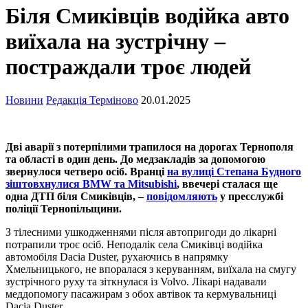
Біля Смиківців водійка авто
виїхала на зустрічну –
постраждали троє людей
Новини
Редакція Терміново
20.01.2025
Дві аварії з потерпілими трапилося на дорогах Тернополя
та області в один день. До медзакладів за допомогою
звернулося четверо осіб. Вранці
на вулиці Степана Будного
зіштовхнулися BMW та Mitsubishi
, ввечері сталася ще
одна ДТП біля Смиківців, –
повідомляють
у пресслужбі
поліції Тернопільщини.
З тілесними ушкодженнями після автопригоди до лікарні
потрапили троє осіб. Неподалік села Смиківці водійка
автомобіля Dacia Duster, рухаючись в напрямку
Хмельницького, не впоралася з керуванням, виїхала на смугу
зустрічного руху та зіткнулася із Volvo. Лікарі надавали
меддопомогу пасажирам з обох автівок та кермувальниці
Dacia Duster.