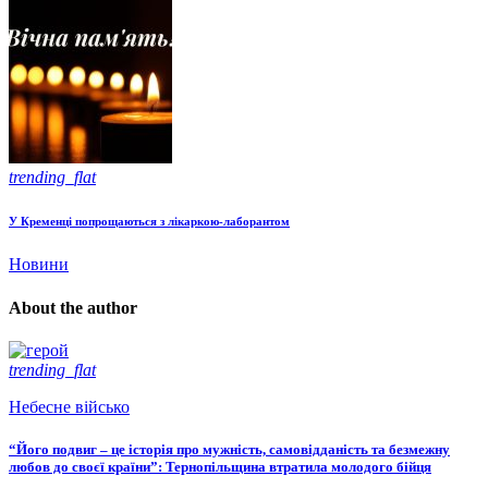
trending_flat
У Кременці попрощаються з лікаркою-лаборантом
Новини
About the author
trending_flat
Небесне військо
“Його подвиг – це історія про мужність, самовідданість та безмежну
любов до своєї країни”: Тернопільщина втратила молодого бійця