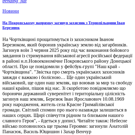
trending_flat
Новини
На Покровському напрямку загинув захисник з Тернопільщини Іван
Березнюк
На Чортківщині прощатимуться із захисником Іваном
Березюком, який боронив українську землю від загарбників.
Загинув воїн 3 червня 2025 року під час виконання бойового
завдання із стримування військової агресії російської федерації
в районі н.п.Новоекономічне Покровського району Донецької
області. Про це повідомили у фейсбук-групі "Наш край -
Чортківщина". "Звістка про смерть українських захисників
завжди є важкою і болісною… Ще один український
військовий, ще один наш земляк, що воював за мир та свободу
нашої країни, пішов від нас. Зі скорботою повідомляємо що
боронячи державний суверенітет і територіальну цілісність
загинув наш земляк, Березюк Іван Ярославович 10.08.1969
року народження, житель села Красне Гримайлівської
громади. Світлий спомин про нього назавжди залишиться в
наших серцях. Щирі співчуття рідним та близьким нашого
славного Героя", - йдеться у дописі. Читайте також: Небесне
військо поповнилось ще трьома Героями: загинули Анатолій
Панасюк, Василь Ющишин і Захар Венчур