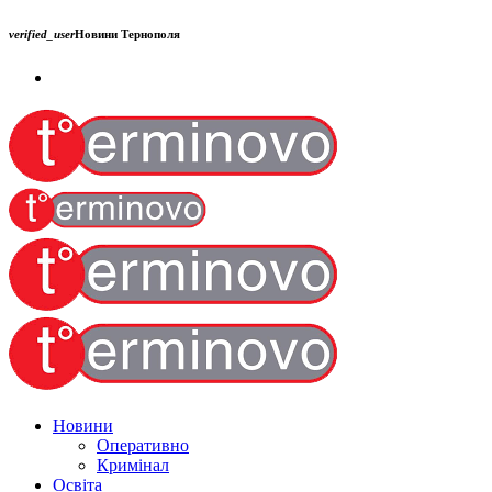
verified_user
Новини Тернополя
Новини
Оперативно
Кримінал
Освіта