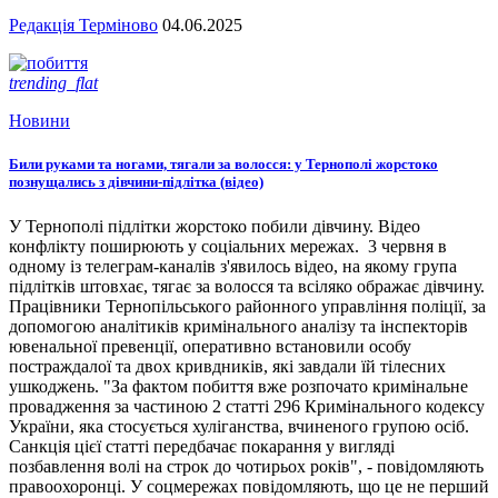
Редакція Терміново
04.06.2025
trending_flat
Новини
Били руками та ногами, тягали за волосся: у Тернополі жорстоко
познущались з дівчини-підлітка (відео)
У Тернополі підлітки жорстоко побили дівчину. Відео
конфлікту поширюють у соціальних мережах. 3 червня в
одному із телеграм-каналів з'явилось відео, на якому група
підлітків штовхає, тягає за волосся та всіляко ображає дівчину.
Працівники Тернопільського районного управління поліції, за
допомогою аналітиків кримінального аналізу та інспекторів
ювенальної превенції, оперативно встановили особу
постраждалої та двох кривдників, які завдали їй тілесних
ушкоджень. "За фактом побиття вже розпочато кримінальне
провадження за частиною 2 статті 296 Кримінального кодексу
України, яка стосується хуліганства, вчиненого групою осіб.
Санкція цієї статті передбачає покарання у вигляді
позбавлення волі на строк до чотирьох років", - повідомляють
правоохоронці. У соцмережах повідомляють, що це не перший