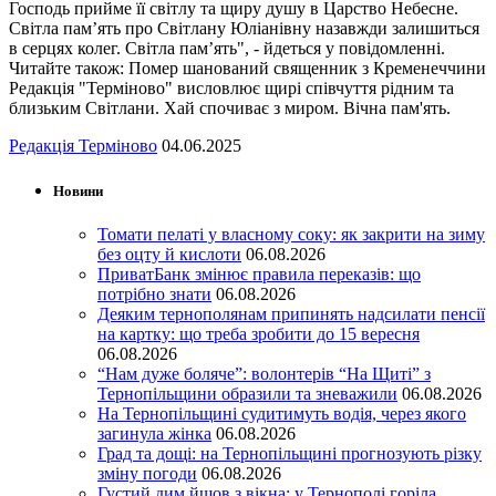
Господь прийме її світлу та щиру душу в Царство Небесне.
Світла пам’ять про Світлану Юліанівну назавжди залишиться
в серцях колег. Світла пам’ять", - йдеться у повідомленні.
Читайте також: Помер шанований священник з Кременеччини
Редакція "Терміново" висловлює щирі співчуття рідним та
близьким Світлани. Хай спочиває з миром. Вічна пам'ять.
Редакція Терміново
04.06.2025
Новини
Томати пелаті у власному соку: як закрити на зиму
без оцту й кислоти
06.08.2026
ПриватБанк змінює правила переказів: що
потрібно знати
06.08.2026
Деяким тернополянам припинять надсилати пенсії
на картку: що треба зробити до 15 вересня
06.08.2026
“Нам дуже боляче”: волонтерів “На Щиті” з
Тернопільщини образили та зневажили
06.08.2026
На Тернопільщині судитимуть водія, через якого
загинула жінка
06.08.2026
Град та дощі: на Тернопільщині прогнозують різку
зміну погоди
06.08.2026
Густий дим йшов з вікна: у Тернополі горіла