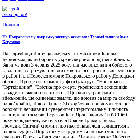
trending_flat
Новини
На Покровському напрямку загинув захисник з Тернопільщини Іван
Березнюк
На Чортківщині прощатимуться із захисником Іваном
Березюком, який боронив українську землю від загарбників.
Загинув воїн 3 червня 2025 року під час виконання бойового
завдання із стримування військової агресії російської федерації
в районі н.п.Новоекономічне Покровського району Донецької
області. Про це повідомили у фейсбук-групі "Наш край -
Чортківщина". "Звістка про смерть українських захисників
завжди є важкою і болісною… Ще один український
військовий, ще один наш земляк, що воював за мир та свободу
нашої країни, пішов від нас. Зі скорботою повідомляємо що
боронячи державний суверенітет і територіальну цілісність
загинув наш земляк, Березюк Іван Ярославович 10.08.1969
року народження, житель села Красне Гримайлівської
громади. Світлий спомин про нього назавжди залишиться в
наших серцях. Щирі співчуття рідним та близьким нашого
славного Героя", - йдеться у дописі. Читайте також: Небесне