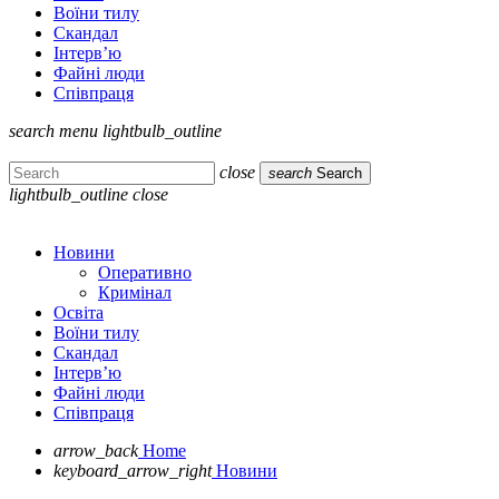
Воїни тилу
Скандал
Інтерв’ю
Файні люди
Співпраця
search
menu
lightbulb_outline
close
search
Search
lightbulb_outline
close
Новини
Оперативно
Кримінал
Освіта
Воїни тилу
Скандал
Інтерв’ю
Файні люди
Співпраця
arrow_back
Home
keyboard_arrow_right
Новини