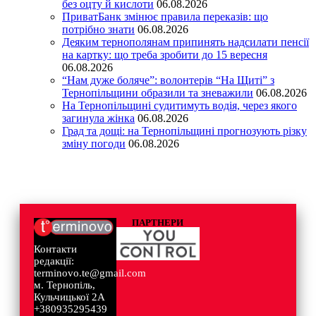
без оцту й кислоти
06.08.2026
ПриватБанк змінює правила переказів: що
потрібно знати
06.08.2026
Деяким тернополянам припинять надсилати пенсії
на картку: що треба зробити до 15 вересня
06.08.2026
“Нам дуже боляче”: волонтерів “На Щиті” з
Тернопільщини образили та зневажили
06.08.2026
На Тернопільщині судитимуть водія, через якого
загинула жінка
06.08.2026
Град та дощі: на Тернопільщині прогнозують різку
зміну погоди
06.08.2026
ПАРТНЕРИ
Контакти
редакції:
terminovo.te@gmail.com
м. Тернопіль,
Кульчицької 2А
+380935295439