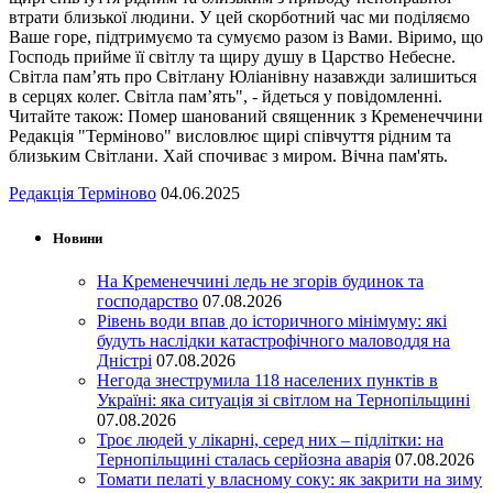
втрати близької людини. У цей скорботний час ми поділяємо
Ваше горе, підтримуємо та сумуємо разом із Вами. Віримо, що
Господь прийме її світлу та щиру душу в Царство Небесне.
Світла пам’ять про Світлану Юліанівну назавжди залишиться
в серцях колег. Світла пам’ять", - йдеться у повідомленні.
Читайте також: Помер шанований священник з Кременеччини
Редакція "Терміново" висловлює щирі співчуття рідним та
близьким Світлани. Хай спочиває з миром. Вічна пам'ять.
Редакція Терміново
04.06.2025
Новини
На Кременеччині ледь не згорів будинок та
господарство
07.08.2026
Рівень води впав до історичного мінімуму: які
будуть наслідки катастрофічного маловоддя на
Дністрі
07.08.2026
Негода знеструмила 118 населених пунктів в
Україні: яка ситуація зі світлом на Тернопільщині
07.08.2026
Троє людей у лікарні, серед них – підлітки: на
Тернопільщині сталась серйозна аварія
07.08.2026
Томати пелаті у власному соку: як закрити на зиму