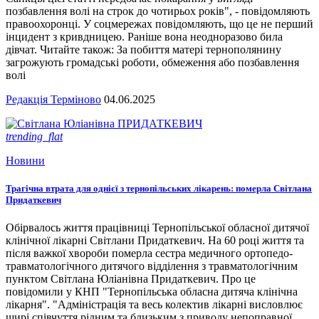
позбавлення волі на строк до чотирьох років", - повідомляють
правоохоронці. У соцмережах повідомляють, що це не перший
інцидент з кривдницею. Раніше вона неодноразово била
дівчат. Читайте також: За побиття матері тернополянину
загрожують громадські роботи, обмеження або позбавлення
волі
Редакція Терміново
04.06.2025
trending_flat
Новини
Трагічна втрата для однієї з тернопільських лікарень: померла Світлана
Придаткевич
Обірвалось життя працівниці Тернопільської обласної дитячої
клінічної лікарні Світлани Придаткевич. На 60 році життя та
після важкої хвороби померла сестра медичного ортопедо-
травматологічного дитячого відділення з травматологічним
пунктом Світлана Юліанівна Придаткевич. Про це
повідомили у КНП "Тернопільська обласна дитяча клінічна
лікарня". "Адміністрація та весь колектив лікарні висловлює
щирі співчуття рідним та близьким з приводу непоправної