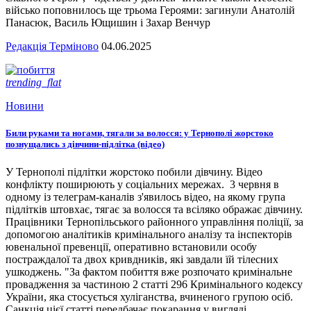
військо поповнилось ще трьома Героями: загинули Анатолій
Панасюк, Василь Ющишин і Захар Венчур
Редакція Терміново
04.06.2025
trending_flat
Новини
Били руками та ногами, тягали за волосся: у Тернополі жорстоко
познущались з дівчини-підлітка (відео)
У Тернополі підлітки жорстоко побили дівчину. Відео
конфлікту поширюють у соціальних мережах. 3 червня в
одному із телеграм-каналів з'явилось відео, на якому група
підлітків штовхає, тягає за волосся та всіляко ображає дівчину.
Працівники Тернопільського районного управління поліції, за
допомогою аналітиків кримінального аналізу та інспекторів
ювенальної превенції, оперативно встановили особу
постраждалої та двох кривдників, які завдали їй тілесних
ушкоджень. "За фактом побиття вже розпочато кримінальне
провадження за частиною 2 статті 296 Кримінального кодексу
України, яка стосується хуліганства, вчиненого групою осіб.
Санкція цієї статті передбачає покарання у вигляді