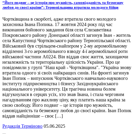
“Його подвиг – це історія про мужність, самовідданість та безмежну
любов до своєї країни”: Тернопільщина втратила молодого бійця
Чортківщина в скорботі, адже втратила свого молодого
захисника Івана Попика. 17 жовтня 2024 року під час
виконання бойового завдання біля села Єлизаветівка
Покровського району Донецької області загинув Іван - житель
села Капустинці Чортківського району Тернопільської області.
Військовий був стрільцем-снайпером у 2-му аеромобільному
відділенні 3-го аеромобільного взводу 4-ї аеромобільної роти
військової частини А0224. Він віддав своє життя, захищаючи
незалежність та територіальну цілісність України. Про це
повідомили у групі "Наш край - Чортківщина". "Україна знову
втратила одного зі своїх найкращих синів. На фронті загинув
Іван Попик – випускник Чортківського навчально-наукового
інституту підприємництва і бізнесу Західноукраїнського
національного університету. Ця трагічна новина болем
відгукнулася в серцях усіх, хто знав Івана, і стала черговим
нагадуванням про жахливу ціну, яку платить наша країна за
свою свободу. Його подвиг – це історія про мужність,
самовідданість та безмежну любов до своєї країни. Іван Попик
віддав найцінніше – своє […]
Редакція Терміново
05.06.2025