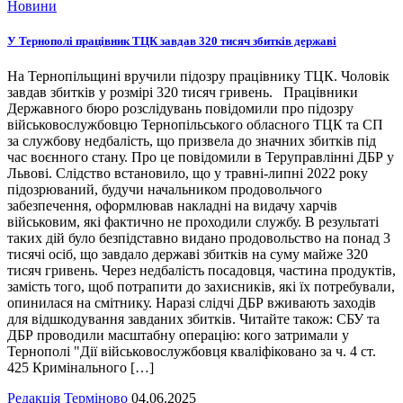
Новини
У Тернополі працівник ТЦК завдав 320 тисяч збитків державі
На Тернопільщині вручили підозру працівнику ТЦК. Чоловік
завдав збитків у розмірі 320 тисяч гривень. Працівники
Державного бюро розслідувань повідомили про підозру
військовослужбовцю Тернопільського обласного ТЦК та СП
за службову недбалість, що призвела до значних збитків під
час воєнного стану. Про це повідомили в Теруправлінні ДБР у
Львові. Слідство встановило, що у травні-липні 2022 року
підозрюваний, будучи начальником продовольчого
забезпечення, оформлював накладні на видачу харчів
військовим, які фактично не проходили службу. В результаті
таких дій було безпідставно видано продовольство на понад 3
тисячі осіб, що завдало державі збитків на суму майже 320
тисяч гривень. Через недбалість посадовця, частина продуктів,
замість того, щоб потрапити до захисників, які їх потребували,
опинилася на смітнику. Наразі слідчі ДБР вживають заходів
для відшкодування завданих збитків. Читайте також: СБУ та
ДБР проводили масштабну операцію: кого затримали у
Тернополі "Дії військовослужбовця кваліфіковано за ч. 4 ст.
425 Кримінального […]
Редакція Терміново
04.06.2025