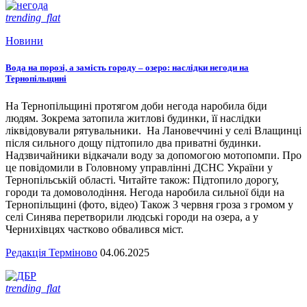
trending_flat
Новини
Вода на порозі, а замість городу – озеро: наслідки негоди на
Тернопільщині
На Тернопільщині протягом доби негода наробила біди
людям. Зокрема затопила житлові будинки, її наслідки
ліквідовували рятувальники. На Лановеччині у селі Влащинці
після сильного дощу підтопило два приватні будинки.
Надзвичайники відкачали воду за допомогою мотопомпи. Про
це повідомили в Головному управлінні ДСНС України у
Тернопільській області. Читайте також: Підтопило дорогу,
городи та домоволодіння. Негода наробила сильної біди на
Тернопільщині (фото, відео) Також 3 червня гроза з громом у
селі Синява перетворили людські городи на озера, а у
Чернихівцях частково обвалився міст.
Редакція Терміново
04.06.2025
trending_flat