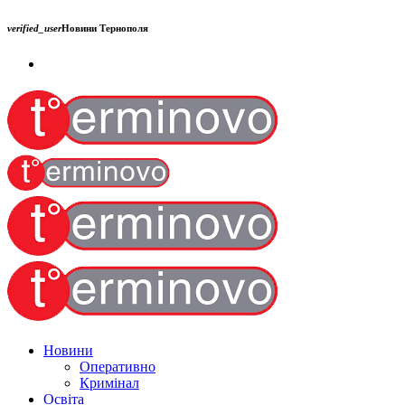
verified_user
Новини Тернополя
Новини
Оперативно
Кримінал
Освіта