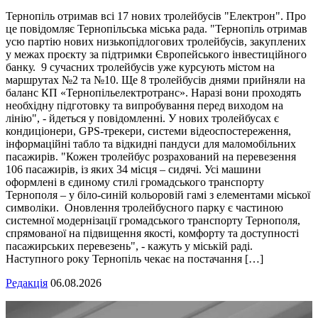
Тернопіль отримав всі 17 нових тролейбусів "Електрон". Про
це повідомляє Тернопільська міська рада. "Тернопіль отримав
усю партію нових низькопідлогових тролейбусів, закуплених
у межах проєкту за підтримки Європейського інвестиційного
банку. 9 сучасних тролейбусів уже курсують містом на
маршрутах №2 та №10. Ще 8 тролейбусів днями прийняли на
баланс КП «Тернопільелектротранс». Наразі вони проходять
необхідну підготовку та випробування перед виходом на
лінію", - йдеться у повідомленні. У нових тролейбусах є
кондиціонери, GPS-трекери, системи відеоспостереження,
інформаційні табло та відкидні пандуси для маломобільних
пасажирів. "Кожен тролейбус розрахований на перевезення
106 пасажирів, із яких 34 місця – сидячі. Усі машини
оформлені в єдиному стилі громадського транспорту
Тернополя – у біло-синій кольоровій гамі з елементами міської
символіки. Оновлення тролейбусного парку є частиною
системної модернізації громадського транспорту Тернополя,
спрямованої на підвищення якості, комфорту та доступності
пасажирських перевезень", - кажуть у міській раді.
Наступного року Тернопіль чекає на постачання […]
Редакція
06.08.2026