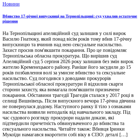
Новини
Вбивство 17-річної випускниці на Тернопільщині: суд ухвалив остаточне
рішення
На Тернопільщині апеляційний суд залишив у силі вирок
Василю Гнатюку, який понад вісім років тому вбив 17-річну
випускницю та вчинив над нею сексуальне насильство.
Захист просив пом'якшити покарання. Про це повідомляє
Тернопільська обласна прокуратура. Що вирішив суд
Апеляційний суд 5 серпня 2026 року залишив без змін вирок
жителю Кременецького району. Раніше його засудили до 15
років позбавлення волі за умисне вбивство та сексуальне
насильство. Суд погодився з доводами прокурорів
Тернопільської обласної прокуратури й відхилив скарги
сторони захисту, яка вимагала пом'якшити призначене
покарання. Обставини трагедії Трагедія сталася у 2017 році в
селищі Вишнівець. Після випускного вечора 17-річна дівчина
не повернулася додому. Наступного ранку її тіло з ознаками
насильства виявили неподалік від навчального закладу. Під
час судового розгляду прокурори надали докази, які
підтвердили причетність обвинуваченого до вбивства та
сексуального насильства. Читайте також: Вбивця Іринки
Мукоїди намагався вкоротити собі віку в СІЗО: деталі […]