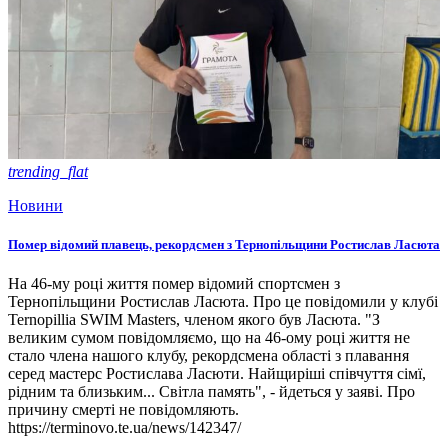
trending_flat
Новини
Помер відомий плавець, рекордсмен з Тернопільщини Ростислав Ласюта
На 46-му році життя помер відомий спортсмен з
Тернопільщини Ростислав Ласюта. Про це повідомили у клубі
Ternopillia SWIM Masters, членом якого був Ласюта. "З
великим сумом повідомляємо, що на 46-ому році життя не
стало члена нашого клубу, рекордсмена області з плавання
серед мастерс Ростислава Ласюти. Найщиріші співчуття сімї,
рідним та близьким... Світла память", - йдеться у заяві. Про
причину смерті не повідомляють.
https://terminovo.te.ua/news/142347/