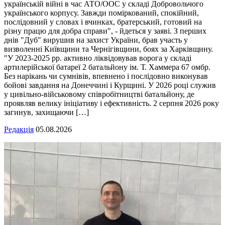
українській війні в час АТО/ООС у складі Добровольчого
українського корпусу. Завжди поміркований, спокійний,
послідовний у словах і вчинках, братерський, готовий на
різну працю для добра справи", - йдеться у заяві. З перших
днів "Дуб" вирушив на захист України, брав участь у
визволенні Київщини та Чернігівщини, боях за Харківщину.
"У 2023-2025 рр. активно ліквідовував ворога у складі
артилерійської батареї 2 батальйону ім. Т. Хаммера 67 омбр.
Без нарікань чи сумнівів, впевнено і послідовно виконував
бойові завдання на Донеччині і Курщині. У 2026 році служив
у цивільно-військовому співробітництві батальйону, де
проявляв велику ініціативу і ефективність. 2 серпня 2026 року
загинув, захищаючи […]
Редакція
05.08.2026