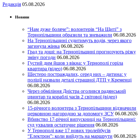
Редакція
05.08.2026
Новини
“Нам дуже боляче”: волонтерів “На Щиті” з
Тернопільщини образили та зневажили
06.08.2026
На Тернопільщині судитимуть водія, через якого
загинула жінка
06.08.2026
Град та дощі: на Тернопільщині прогнозують різку
зміну погоди
06.08.2026
Густий дим йшов з вікна: у Тернополі горіла
квартира (відео)
06.08.2026
Шестеро постраждалих, серед них – дитина: у
поліції назвали деталі страшної ДТП у Кременці
06.08.2026
Через обміління Дністра оголився радянський
цвинтар та кораблі часів 2 світової (відео)
06.08.2026
15-річного волонтера з Тернопільщини відзначили
церковною нагородою за допомогу ЗСУ
06.08.2026
Вбивство 17-річної випускниці на Тернопільщині:
суд ухвалив остаточне рішення
06.08.2026
У Тернополі вже 17 нових тролейбусів
“Електрон”: коли вийдуть на маршрути
06.08.2026