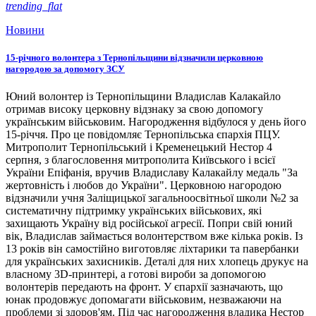
trending_flat
Новини
15-річного волонтера з Тернопільщини відзначили церковною
нагородою за допомогу ЗСУ
Юний волонтер із Тернопільщини Владислав Калакайло
отримав високу церковну відзнаку за свою допомогу
українським військовим. Нагородження відбулося у день його
15-річчя. Про це повідомляє Тернопільська єпархія ПЦУ.
Митрополит Тернопільський і Кременецький Нестор 4
серпня, з благословення митрополита Київського і всієї
України Епіфанія, вручив Владиславу Калакайлу медаль "За
жертовність і любов до України". Церковною нагородою
відзначили учня Заліщицької загальноосвітньої школи №2 за
систематичну підтримку українських військових, які
захищають Україну від російської агресії. Попри свій юний
вік, Владислав займається волонтерством вже кілька років. Із
13 років він самостійно виготовляє ліхтарики та павербанки
для українських захисників. Деталі для них хлопець друкує на
власному 3D-принтері, а готові вироби за допомогою
волонтерів передають на фронт. У єпархії зазначають, що
юнак продовжує допомагати військовим, незважаючи на
проблеми зі здоров'ям. Під час нагородження владика Нестор