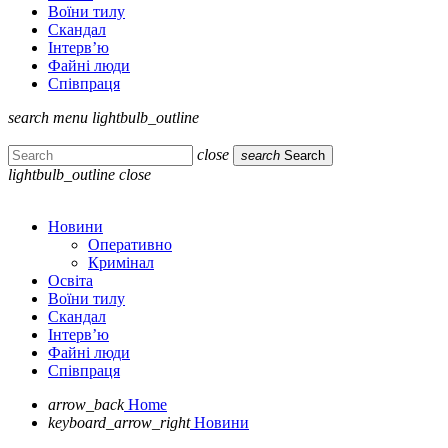
Воїни тилу
Скандал
Інтерв’ю
Файні люди
Співпраця
search
menu
lightbulb_outline
close
search
Search
lightbulb_outline
close
Новини
Оперативно
Кримінал
Освіта
Воїни тилу
Скандал
Інтерв’ю
Файні люди
Співпраця
arrow_back
Home
keyboard_arrow_right
Новини