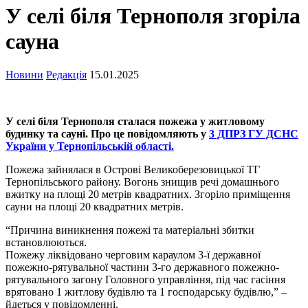
У селі біля Тернополя згоріла
сауна
Новини
Редакція
15.01.2025
У селі біля Тернополя сталася пожежа у житловому
будинку та сауні. Про це повідомляють у
3 ДПРЗ ГУ ДСНС
України у Тернопільській області.
Пожежа зайнялася в Острові Великоберезовицької ТГ
Тернопільського району. Вогонь знищив речі домашнього
вжитку на площі 20 метрів квадратних. Згоріло приміщення
сауни на площі 20 квадратних метрів.
“Причина виникнення пожежі та матеріальні збитки
встановлюються.
Пожежу ліквідовано черговим караулом 3-ї державної
пожежно-рятувальної частини 3-го державного пожежно-
рятувального загону Головного управління, під час гасіння
врятовано 1 житлову будівлю та 1 господарську будівлю,” –
йдеться у повідомленні.