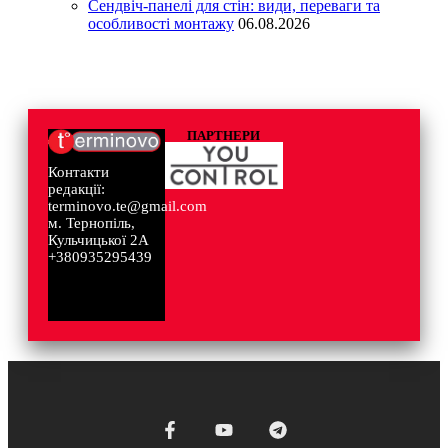
Сендвіч-панелі для стін: види, переваги та
особливості монтажу
06.08.2026
ПАРТНЕРИ
Контакти
редакції:
terminovo.te@gmail.com
м. Тернопіль,
Кульчицької 2А
+380935295439