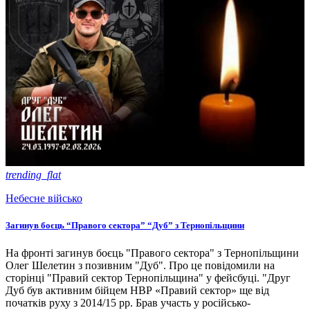
trending_flat
Небесне військо
Загинув боєць “Правого сектора” “Дуб” з Тернопільщини
На фронті загинув боєць "Правого сектора" з Тернопільщини
Олег Шелетин з позивним "Дуб". Про це повідомили на
сторінці "Правий сектор Тернопільщина" у фейсбуці. "Друг
Дуб був активним бійцем НВР «Правий сектор» ще від
початків руху з 2014/15 рр. Брав участь у російсько-