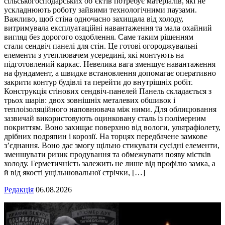
сільськогосподарських об’єктів потребує матеріалів, які не
ускладнюють роботу зайвими технологічними паузами.
Важливо, щоб стіна одночасно захищала від холоду,
витримувала експлуатаційні навантаження та мала охайний
вигляд без дорогого оздоблення. Саме таким рішенням
стали сендвіч панелі для стін. Це готові огороджувальні
елементи з утеплювачем усередині, які монтують на
підготовлений каркас. Невелика вага зменшує навантаження
на фундамент, а швидке встановлення допомагає оперативно
закрити контур будівлі та перейти до внутрішніх робіт.
Конструкція стінових сендвіч-панелей Панель складається з
трьох шарів: двох зовнішніх металевих обшивок і
теплоізоляційного наповнювача між ними. Для облицювання
зазвичай використовують оцинковану сталь із полімерним
покриттям. Воно захищає поверхню від вологи, ультрафіолету,
дрібних подряпин і корозії. На торцях передбачене замкове
з’єднання. Воно дає змогу щільно стикувати сусідні елементи,
зменшувати ризик продування та обмежувати появу містків
холоду. Герметичність залежить не лише від профілю замка, а
й від якості ущільнювальної стрічки, […]
Редакція
06.08.2026