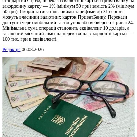
стандартних 1,5%; переказ із валютної картки ПриватБанку на
закордонну картку — 1% (мінімум 50 грн) замість 2% (мінімум
50 грн). Скористатися пільговими тарифами до 31 серпня
можуть власники валютних карток ПриватБанку. Перекази
доступні через мобільний застосунок або вебверсію Приват24.
Мінімальна сума операції становить еквівалент 10 доларів, а
загальний місячний ліміт на перекази на закордонні картки —
100 тис. грн в еквіваленті.
Редакція
06.08.2026