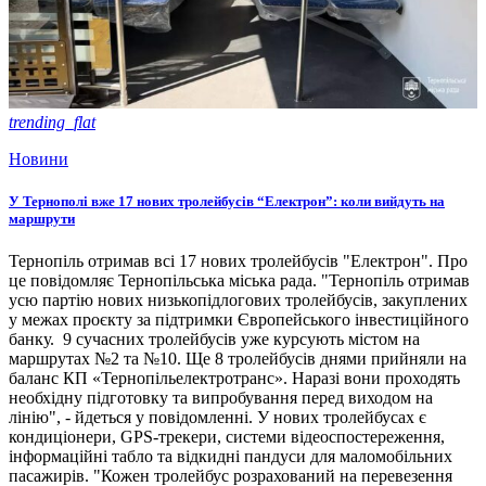
trending_flat
Новини
У Тернополі вже 17 нових тролейбусів “Електрон”: коли вийдуть на
маршрути
Тернопіль отримав всі 17 нових тролейбусів "Електрон". Про
це повідомляє Тернопільська міська рада. "Тернопіль отримав
усю партію нових низькопідлогових тролейбусів, закуплених
у межах проєкту за підтримки Європейського інвестиційного
банку. 9 сучасних тролейбусів уже курсують містом на
маршрутах №2 та №10. Ще 8 тролейбусів днями прийняли на
баланс КП «Тернопільелектротранс». Наразі вони проходять
необхідну підготовку та випробування перед виходом на
лінію", - йдеться у повідомленні. У нових тролейбусах є
кондиціонери, GPS-трекери, системи відеоспостереження,
інформаційні табло та відкидні пандуси для маломобільних
пасажирів. "Кожен тролейбус розрахований на перевезення