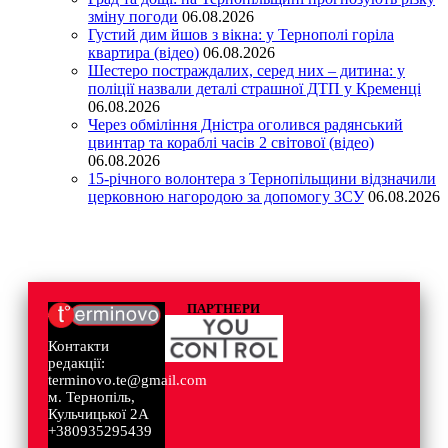
зміну погоди
06.08.2026
Густий дим йшов з вікна: у Тернополі горіла
квартира (відео)
06.08.2026
Шестеро постраждалих, серед них – дитина: у
поліції назвали деталі страшної ДТП у Кременці
06.08.2026
Через обміління Дністра оголився радянський
цвинтар та кораблі часів 2 світової (відео)
06.08.2026
15-річного волонтера з Тернопільщини відзначили
церковною нагородою за допомогу ЗСУ
06.08.2026
ПАРТНЕРИ
Контакти
редакції:
terminovo.te@gmail.com
м. Тернопіль,
Кульчицької 2А
+380935295439