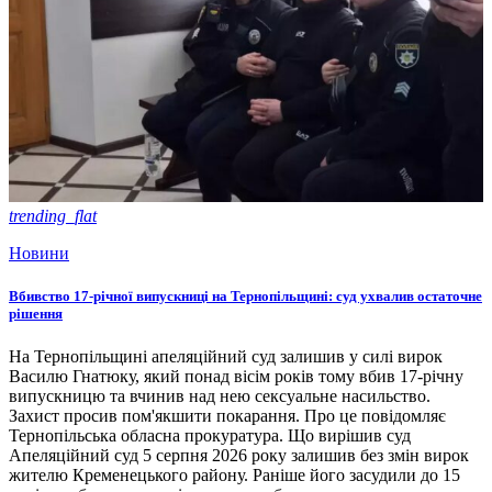
trending_flat
Новини
Вбивство 17-річної випускниці на Тернопільщині: суд ухвалив остаточне
рішення
На Тернопільщині апеляційний суд залишив у силі вирок
Василю Гнатюку, який понад вісім років тому вбив 17-річну
випускницю та вчинив над нею сексуальне насильство.
Захист просив пом'якшити покарання. Про це повідомляє
Тернопільська обласна прокуратура. Що вирішив суд
Апеляційний суд 5 серпня 2026 року залишив без змін вирок
жителю Кременецького району. Раніше його засудили до 15