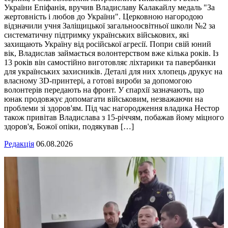
України Епіфанія, вручив Владиславу Калакайлу медаль "За
жертовність і любов до України". Церковною нагородою
відзначили учня Заліщицької загальноосвітньої школи №2 за
систематичну підтримку українських військових, які
захищають Україну від російської агресії. Попри свій юний
вік, Владислав займається волонтерством вже кілька років. Із
13 років він самостійно виготовляє ліхтарики та павербанки
для українських захисників. Деталі для них хлопець друкує на
власному 3D-принтері, а готові вироби за допомогою
волонтерів передають на фронт. У єпархії зазначають, що
юнак продовжує допомагати військовим, незважаючи на
проблеми зі здоров'ям. Під час нагородження владика Нестор
також привітав Владислава з 15-річчям, побажав йому міцного
здоров'я, Божої опіки, подякував […]
Редакція
06.08.2026