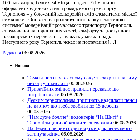
106 пасажирів, із яких 34 місця – сидячі. Усі машини
оформлені в єдиному стилі громадського транспорту
Тернополя – у біло-синій кольоровій гамі з елементами міської
символіки. Оновлення тролейбусного парку є частиною
системної модернізації громадського транспорту Тернополя,
спрямованої на підвищення якості, комфорту та доступності
пасажирських перевезень", - кажуть у міській раді.
Наступного року Тернопіль чекає на постачання […]
Редакція
06.08.2026
Новини
Томати пелаті у власному соку: як закрити на зиму
без оцту й кислоти
06.08.2026
ПриватБанк змінює правила переказів: що
потрібно знати
06.08.2026
Деяким тернополянам припинять надсилати пенсії
на картку: що треба зробити до 15 вересня
06.08.2026
“Нам дуже боляче”: волонтерів “На Щиті” з
Тернопільщини образили та зневажили
06.08.2026
На Тернопільщині судитимуть водія, через якого
загинула жінка
06.08.2026
Град та дощі: на Тернопільщині прогнозують різку