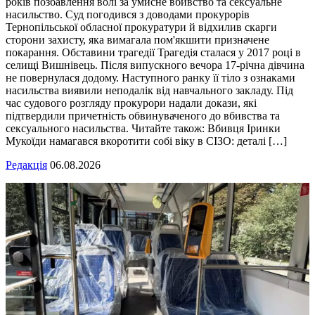
років позбавлення волі за умисне вбивство та сексуальне
насильство. Суд погодився з доводами прокурорів
Тернопільської обласної прокуратури й відхилив скарги
сторони захисту, яка вимагала пом'якшити призначене
покарання. Обставини трагедії Трагедія сталася у 2017 році в
селищі Вишнівець. Після випускного вечора 17-річна дівчина
не повернулася додому. Наступного ранку її тіло з ознаками
насильства виявили неподалік від навчального закладу. Під
час судового розгляду прокурори надали докази, які
підтвердили причетність обвинуваченого до вбивства та
сексуального насильства. Читайте також: Вбивця Іринки
Мукоїди намагався вкоротити собі віку в СІЗО: деталі […]
Редакція
06.08.2026