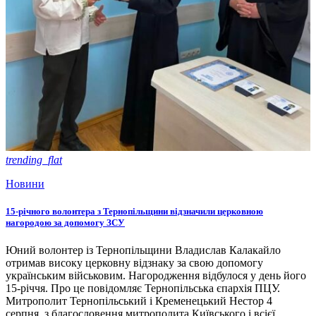
trending_flat
Новини
15-річного волонтера з Тернопільщини відзначили церковною
нагородою за допомогу ЗСУ
Юний волонтер із Тернопільщини Владислав Калакайло
отримав високу церковну відзнаку за свою допомогу
українським військовим. Нагородження відбулося у день його
15-річчя. Про це повідомляє Тернопільська єпархія ПЦУ.
Митрополит Тернопільський і Кременецький Нестор 4
серпня, з благословення митрополита Київського і всієї