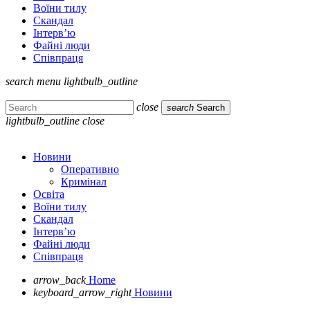
Воїни тилу
Скандал
Інтерв’ю
Файні люди
Співпраця
search
menu
lightbulb_outline
close
search
Search
lightbulb_outline
close
Новини
Оперативно
Кримінал
Освіта
Воїни тилу
Скандал
Інтерв’ю
Файні люди
Співпраця
arrow_back
Home
keyboard_arrow_right
Новини