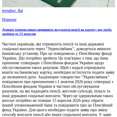
trending_flat
Новини
Деяким тернополянам припинять надсилати пенсії на картку: що треба
зробити до 15 вересня
Частині українців, які отримують пенсії та інші державні
соціальні виплати через "Укрексімбанк", доведеться змінити
банківську установу. Про це повідомили у Пенсійному фонді
України. Що потрібно зробити Це пов'язано з тим, що банк
припиняє співпрацю з Пенсійним фондом України щодо
обслуговування таких рахунків. Щоб і надалі отримувати
кошти на банківську картку, необхідно встигнути подати заяву
до визначеної дати. Акціонерне товариство "Укрексімбанк"
повідомило про припинення з 1 жовтня 2026 року співпраці з
Пенсійним фондом України в частині обслуговування
рахунків, на які надходять пенсії, житлові субсидії, пільги та
інші державні соціальні виплати. Через це одержувачам таких
виплат потрібно не пізніше 15 вересня 2026 року обрати
інший уповноважений банк та повідомити про це Пенсійний
фонд України. Для цього необхідно подати заяву про зміну
способу виплати пенсії або іншої соціальної виплати. У заяві