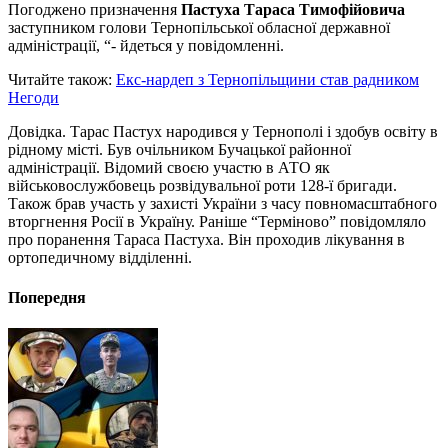
Погоджено призначення
Пастуха Тараса Тимофійовича
заступником голови Тернопільської обласної державної
адміністрації, “- йдеться у повідомленні.
Читайте також:
Екс-нардеп з Тернопільщини став радником
Негоди
Довідка. Тарас Пастух народився у Тернополі і здобув освіту в
рідному місті. Був очільником Бучацької районної
адміністрації. Відомий своєю участю в АТО як
військовослужбовець розвідувальної роти 128-ї бригади.
Також брав участь у захисті України з часу повномасштабного
вторгнення Росії в Україну. Раніше “Терміново” повідомляло
про поранення Тараса Пастуха. Він проходив лікування в
ортопедичному відділенні.
Попередня