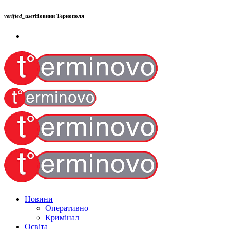
verified_user
Новини Тернополя
Новини
Оперативно
Кримінал
Освіта