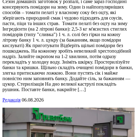
Сезон домашніх заготовок у розпалі, і саме зараз господині
консервують помідори на зиму. Один із найпопулярніших
способів – томати пелаті у власному соку без оцту, які
зберігають природний смак і чудово підходять для соусів,
пасти, піци та інших страв. Томати пелаті без оцту на зиму
Інгредієнти (на 2 літрові банки): 2,5-3 кг м'ясистих стиглих
помідорів (типу "сливка") 1 ч. л. солі без гірки на кожну
літрову банку 1 ч. л. цукру (за бажанням, якщо помідори
кислуваті) Як приготувати Відберіть щільні помідори без
пошкоджень. На кожному зробіть невеликий хрестоподібний
надріз. Залийте окропом на 1-2 хвилини, потім одразу
перекладіть у холодну воду. Зніміть шкірку. Простерилізуйте
банки та кришки. Щільно складіть очищені помідори в банки,
злегка притискаючи ложкою. Вони пустять сік і майже
повністю ним заповнять банку. Додайте сіль, за бажанням —
цукор. Стерилізація На дно великої каструлі покладіть
рушник. Поставте банки, накрийте […]
Редакція
06.08.2026