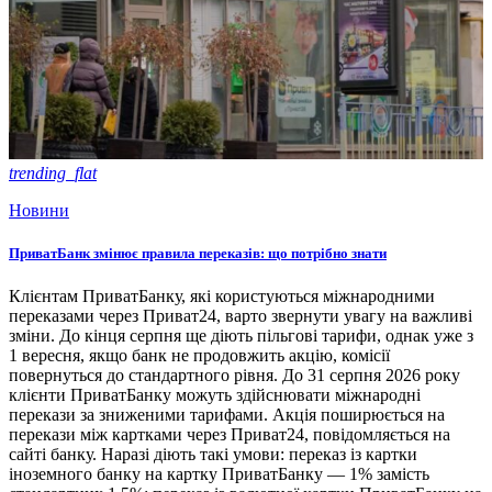
trending_flat
Новини
ПриватБанк змінює правила переказів: що потрібно знати
Клієнтам ПриватБанку, які користуються міжнародними
переказами через Приват24, варто звернути увагу на важливі
зміни. До кінця серпня ще діють пільгові тарифи, однак уже з
1 вересня, якщо банк не продовжить акцію, комісії
повернуться до стандартного рівня. До 31 серпня 2026 року
клієнти ПриватБанку можуть здійснювати міжнародні
перекази за зниженими тарифами. Акція поширюється на
перекази між картками через Приват24, повідомляється на
сайті банку. Наразі діють такі умови: переказ із картки
іноземного банку на картку ПриватБанку — 1% замість