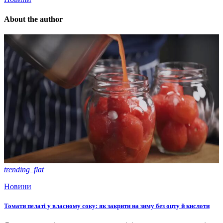
About the author
trending_flat
Новини
Томати пелаті у власному соку: як закрити на зиму без оцту й кислоти